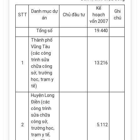
Kế
Danh mục dự
Ghi
STT
Chủ đầu tư
hoạch
án
chú
vốn 2007
Tổng số
19.440
Thành phố
Vũng Tàu
(các công
trình sửa
1
13.216
chữa công
sở, trường
học, trạm y
tế)
Huyện Long
Điền (các
công trình
sửa chữa
công sở,
2
5.112
trường học,
trạm y tế,