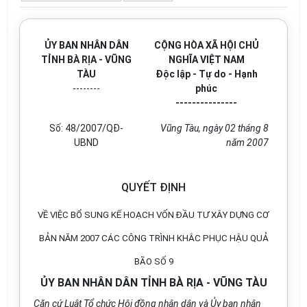
ỦY BAN NHÂN DÂN
CỘNG HÒA XÃ HỘI CHỦ
TỈNH BÀ RỊA - VŨNG
NGHĨA VIỆT NAM
TÀU
Độc lập - Tự do - Hạnh
--------
phúc
---------------
Số: 48/2007/QĐ-
Vũng Tàu, ngày 02 tháng 8
UBND
năm 2007
QUYẾT ĐỊNH
VỀ VIỆC BỔ SUNG KẾ HOẠCH VỐN ĐẦU TƯ XÂY DỰNG CƠ
BẢN NĂM 2007 CÁC CÔNG TRÌNH KHẮC PHỤC HẬU QUẢ
BÃO SỐ 9
ỦY BAN NHÂN DÂN TỈNH BÀ RỊA - VŨNG TÀU
Căn cứ Luật Tổ chức Hội đồng nhân dân và Ủy ban nhân