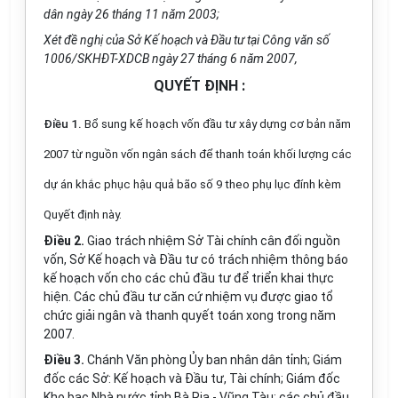
dân ngày 26 tháng 11 năm 2003;
Xét đề nghị của Sở Kế hoạch và Đầu tư tại Công văn số
1006/SKHĐT-XDCB ngày 27 tháng 6 năm 2007,
QUYẾT ĐỊNH :
Điều 1.
Bổ sung kế hoạch vốn đầu tư xây dựng cơ bản năm
2007 từ nguồn vốn ngân sách để thanh toán khối lượng các
dự án khắc phục hậu quả bão số 9 theo phụ lục đính kèm
Quyết định này.
Điều 2.
Giao trách nhiệm Sở Tài chính cân đối nguồn
vốn, Sở Kế hoạch và Đầu tư có trách nhiệm thông báo
kế hoạch vốn cho các chủ đầu tư để triển khai thực
hiện. Các chủ đầu tư căn cứ nhiệm vụ được giao tổ
chức giải ngân và thanh quyết toán xong trong năm
2007.
Điều 3.
Chánh Văn phòng Ủy ban nhân dân tỉnh; Giám
đốc các Sở: Kế hoạch và Đầu tư, Tài chính; Giám đốc
Kho bạc Nhà nước tỉnh Bà Rịa - Vũng Tàu; các chủ đầu