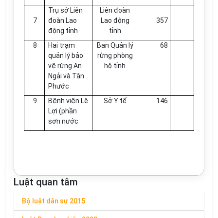
Trụ sở Liên
Liên đoàn
7
đoàn Lao
Lao động
357
động tỉnh
tỉnh
8
Hai trạm
Ban Quản lý
68
quản lý bảo
rừng phòng
vệ rừng An
hộ tỉnh
Ngải và Tân
Phước
9
Bệnh viện Lê
Sở Y tế
146
Lợi (phần
sơn nước
Luật quan tâm
Bộ luật dân sự 2015