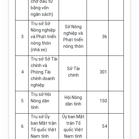
chợ đầu tư
bằng vốn
ngân sách)
Trụ sở Sở
Sở Nông
Nông nghiệp
nghiệp và
3
và Phát triển
36
Phát triển
nông thôn
nông thôn
(nhà xe)
Trụ sở Sở Tài
chính và
Sở Tài
4
Phòng Tài
301
chính
chính doanh
nghiệp
Trụ sở Hội
Hội Nông
5
Nông dân
150
dân tỉnh
tỉnh
Trụ sở Ủy
Ủy ban Mặt
ban Mặt trận
trận Tổ
6
54
Tổ quốc Việt
quốc Việt
Nam tỉnh
Nam tỉnh