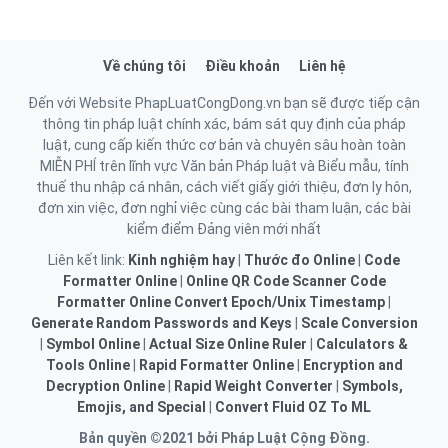
Về chúng tôi
Điều khoản
Liên hệ
Đến với Website PhapLuatCongDong.vn bạn sẽ được tiếp cận
thông tin pháp luật chính xác, bám sát quy định của pháp
luật, cung cấp kiến thức cơ bản và chuyên sâu hoàn toàn
MIỄN PHÍ trên lĩnh vực Văn bản Pháp luật và Biểu mẫu, tính
thuế thu nhập cá nhân, cách viết giấy giới thiệu, đơn ly hôn,
đơn xin việc, đơn nghỉ việc cùng các bài tham luận, các bài
kiểm điểm Đảng viên mới nhất
Liên kết link:
Kinh nghiệm hay
|
Thước đo Online
|
Code
Formatter Online
|
Online QR Code Scanner
Code
Formatter Online
Convert Epoch/Unix Timestamp
|
Generate Random Passwords and Keys
|
Scale Conversion
|
Symbol Online
|
Actual Size Online Ruler
|
Calculators &
Tools Online
|
Rapid Formatter Online
|
Encryption and
Decryption Online
|
Rapid Weight Converter
|
Symbols,
Emojis, and Special
|
Convert Fluid OZ To ML
Bản quyền ©2021 bởi Pháp Luật Cộng Đồng.