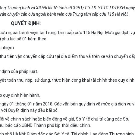
 động Thương b
i
nh và Xã hội tại Tờ trình số 3951/TTr-LS: YT-TC-LĐTBXH ngày
 vận chuy
ể
n cấp cứu ngoài bệnh viện của Trung tâm cấp cứu 115 Hà Nội,
QUYẾT ĐỊNH:
cứu ngoài bệnh viện tại Trung tâm cấp cứu 115 Hà Nội. Mức giá dịch vụ
i phụ lục số 01 kèm theo.
h nhiệm.
thu tiền vận chuyển cấp cứu tại địa điểm thu và trên xe vận chuyển cấ
 định của pháp luật.
yết toán thu, nộp, sử dụng, thực hiện công khai tài chính theo quy định
eo quy định hiện hành.
 ngày 01 tháng 01 năm 2018. Các văn bản quy định về mức giá dịch vụ 
 với Quyết định này đều bãi bỏ.
ổi về chính sách hoặc biến động về giá, Sở Y tế chủ trì cùng các Sở,
u, báo cáo UBND Thành phố kịp thời điều chỉnh.
 phố Hà Nội; Giám đốc các Sở: Y tế, Tài chính, Lao động Thương binh