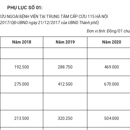
PHỤ LỤC SỐ 01:
CỨU NGOÀI BỆNH VIỆN TẠI TRUNG TÂM CẤP CỨU 115 HÀ NỘI
/2017/QĐ-UBND ngày
21/12/2017
của UBND Thành phố)
Đơn vị tính: Đ
ồ
ng/01 chu
Năm 2018
Năm 2019
Năm 2020
192.500
288.750
469.000
275.000
412.500
670.000
213.500
320.250
504.000