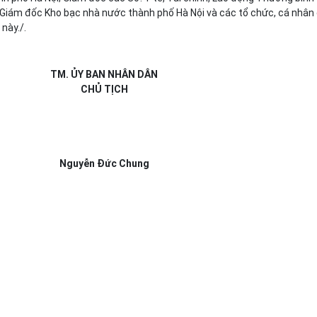
; Giám đốc Kho bạc nhà n
ướ
c thành ph
ố
Hà Nội và các tổ chức, cá nhân
 này./
.
TM. ỦY BAN NHÂN DÂN
CHỦ TỊCH
Nguyễn Đức Chung