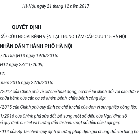
Hà Nội, ngày 21 tháng 12 năm 2017
QUYẾT ĐỊNH
CẤP CỨU NGOÀI BỆNH VIỆN TẠI TRUNG TÂM CẤP CỨU 115 HÀ NỘI
 NHÂN DÂN THÀNH PHỐ HÀ NỘI
 77/2015/QH13 ngày 19/6/2015;
H12 ngày 23/11/2009;
12;
ật năm 2015 ngày 22/6/2015;
2012 của Chính phủ về cơ chế hoạt động, cơ chế tài chính đối với các đơn v
chữa bệnh của các cơ sở khám bệnh, chữa bệnh công lập;
2015 của Chính phủ quy định cơ chế tự chủ của đơn vị sự nghiệp công lập;
/2016 của Chính phủ sửa đổi, bổ sung một số điều của Nghị định số
uy định chi tiết và hướng dẫn thi hành một số điều của Luật giá;
014 của Bộ Tài chính quy định phương pháp định gi
á
chung đối với hàng hó