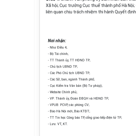
Xã hội; Cục trưởng Cục thuế thành phố Hà Nội
liên quan chịu trách nhiệm thi hành Quyết định
Nơi nhận:
-
Như Điều 4;
- Bộ Tài chính;
- TT Thành ủy, TT HĐND TP;
- Chủ tịch UBND TP;
- Các Phó Chủ tịch UBND TP;
- Các Sở, ban, ngành Thành phố;
- Cục Kiểm tra Văn bản (Bộ Tư pháp);
- Website Chính phủ;
- VP: Thành ủy, Đoàn ĐBQH và HĐND TP;
- VP
U
B: PCVP, các phòng CV;
- Báo Hà Nội mới, Báo KTĐT;
- TT Tin học Công báo TP, cổng giao tiếp điện tử TP;
- Lưu: VT, KT.