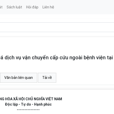
ật
Sách luật
Hỏi đáp
Liên hệ
 dịch vụ vận chuyển cấp cứu ngoài bệnh viện tại
Văn bản liên quan
Tải về
NG HÒA XÃ HỘI CHỦ NGHĨA VIỆT NAM
Độc lập - Tự do - Hạnh phúc
---------------