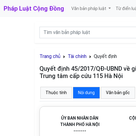
Pháp Luật
Cộng Đồng
Văn bản pháp luật
Từ điển lu
Trang chủ
Tài chính
Quyết định
Quyết định 45/2017/QĐ-UBND về giá
Trung tâm cấp cứu 115 Hà Nội
Thuộc tính
Nội dung
Văn bản gốc
ỦY BAN NHÂN D
Â
N
CỘ
THÀNH PHỐ HÀ NỘI
-------