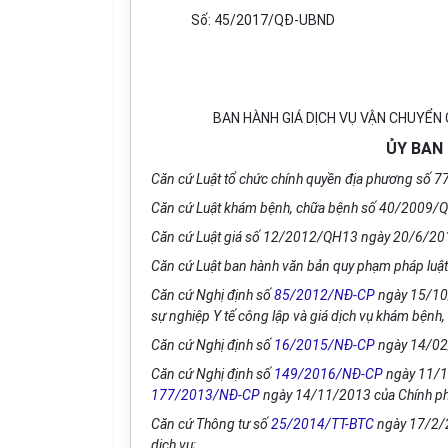
Số: 45/2017/QĐ-UBND
BAN HÀNH GIÁ DỊCH VỤ VẬN CHUYỂN 
ỦY BAN
Căn cứ Luật tổ chức chính quyền địa phương số
Căn cứ Luật khám bệnh, chữa bệnh s
ố
40/2009/Q
Căn cứ Luật giá số 12/2012/QH13 ngày 20/6/20
Căn cứ Luật ban hành văn bản quy phạm pháp lu
Căn cứ Nghị định số
85/2012/NĐ-CP
ngày 15/10/
sự nghiệp Y tế công lập và giá dịch vụ kh
á
m bệnh, 
Căn cứ Nghị định số
16/2015/NĐ-CP
ngày 14/02/
Căn cứ Nghị định số
149/2016/NĐ-CP
ngày 11/11
177/2013/NĐ-CP
ngày 14/11/2013 của Chính phủ q
Căn cứ Thông tư số
25/2014/TT-BTC
ngày 17/2/2
dịch vụ;