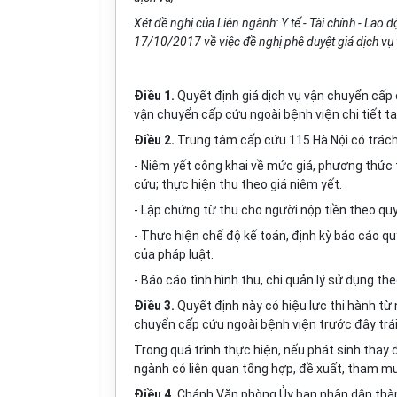
Xét đề nghị của Liên ngành: Y tế - Tài chính - Lao
17/10/2017 về việc đề nghị phê duyệt giá dịch vụ
Điều 1.
Quyết định giá dịch vụ vận chuyển cấp 
vận chuyển cấp cứu ngoài bệnh viện chi tiết tạ
Điều 2.
Trung tâm cấp cứu 115 Hà Nội có trác
- Niêm yết công khai về mức giá, phương thức 
cứu; thực hiện thu theo giá niêm yết.
- Lập chứng từ thu cho người nộp tiền theo quy
- Thực hiện chế độ kế toán, định kỳ báo cáo qu
của pháp luật.
- Báo cáo tình hình thu, chi quản lý sử dụng th
Điều 3.
Quyết định này có hiệu lực thi hành từ
chuyển cấp cứu ngoài bệnh viện trước đây trái
Trong quá trình thực hiện, nếu phát sinh thay đ
ngành có liên quan tổng hợp, đề xuất, tham mư
Điều 4.
Chánh Văn phòng Ủy ban nhân dân thành