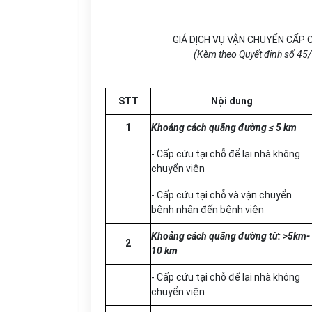
GIÁ DỊCH VỤ VẬN CHUYỂN CẤP 
(Kèm theo Quyết định số
45
STT
Nội dung
1
Khoảng cách quãng đường ≤ 5 km
- Cấp cứu tại chỗ để lại nhà không
chuyển viện
- Cấp cứu tại chỗ và vận chuyển
bệnh nhân đến bệnh viện
Khoảng cách quãng đường từ: >5km-
2
10 k
m
- Cấp cứu tại chỗ đ
ể
lại nhà không
chuyển viện