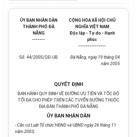
ỦY BAN NHÂN DÂN
CỘNG HÒA XÃ HỘI CHỦ
THÀNH PHỐ ĐÀ
NGHĨA VIỆT NAM
NẴNG
Độc lập - Tự do - Hạnh
-------
phúc
---------------
Số:
44
/2005/QĐ-UB
Đà Nẵng, ngày 19 tháng 04
năm 2005
QUYẾT ĐỊNH
BAN HÀNH QUY ĐỊNH VỀ ĐƯỜNG ƯU TIÊN VÀ TỐC ĐỘ
TỐI ĐA CHO PHÉP TRÊN CÁC TUYẾN ĐƯỜNG THUỘC
ĐỊA BÀN THÀNH PHỐ ĐÀ NẴNG
ỦY BAN NHÂN DÂN
- Căn cứ Luật Tổ chức HĐND và UBND ngày 26 tháng 11
năm 2003;