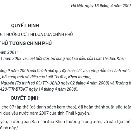
Hà Nội, ngày 18 tháng 4 năm 200
QUYẾT ĐỊNH
NG THƯỞNG CỜ THI ĐUA CỦA CHÍNH PHỦ
THỦ TƯỚNG CHÍNH PHỦ
 năm 2001;
1 năm 2003 và Luật Sửa đổi, bổ sung một số điều của Luật Thi đua, Khen
áng 9 năm 2005 của Chính phủ quy định chi tiết và hướng dẫn thi hành một 
i, bổ sung một số điều của Luật Thi đua, Khen thưởng;
hái Nguyên (Tờ trình số 09/TTr-UBND ngày 02 tháng 4 năm 2008) và Trưởng 
ố 420/TTr-BTĐKT ngày 14 tháng 4 năm 2008),
QUYẾT ĐỊNH:
cho 07 tập thể (có danh sách kèm theo), đã hoàn thành xuất sắc toà
hi đua yêu nước năm 2007 của tỉnh Thái Nguyên.
uyên, Trưởng ban Ban Thi đua-Khen thưởng Trung ương và các tập thể
định này./.