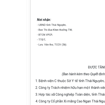
Nơi nhận:
- UBND tỉnh Thái Nguyên;
- Ban Thi đua-Khen thưởng TW;
- BTCN VPCP;
- TTĐT;
- Lưu: Văn thư, TCCV (3b).
ĐƯỢC TẶNG
(Ban hành kèm theo Quyết địn
1. Bệnh viện C thuộc Sở Y tế tỉnh Thái Nguyên;
2. Công ty Trách nhiệm hữu hạn một thành vi
3. Hợp tác xã Công nghiệp Toàn diện, tỉnh Thá
4. Công ty Cổ phần Xi măng Cao Ngạn Thái Ngu