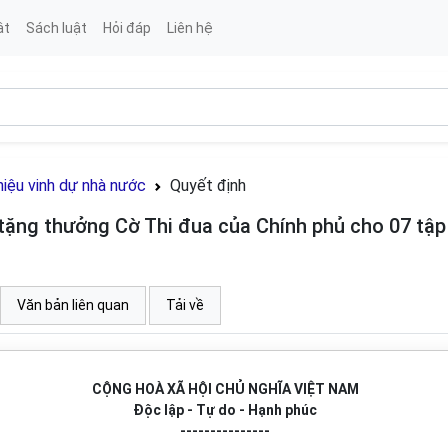
ật
Sách luật
Hỏi đáp
Liên hệ
hiệu vinh dự nhà nước
Quyết định
ặng thưởng Cờ Thi đua của Chính phủ cho 07 tập
Văn bản liên quan
Tải về
CỘNG HOÀ XÃ HỘI CHỦ NGHĨA VIỆT NAM
Độc lập - Tự do - Hạnh phúc
---------------