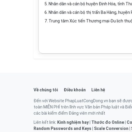
5. Nhân dân và cán bộ huyện Định Hóa, tỉnh Th
6. Nhân dân và cán bộ thị trấn Ba Hàng, huyện 
7. Trung tâm Xúc tiến Thương mại-Du lịch thu
Về chúng tôi
Điều khoản
Liên hệ
Đến với Website PhapLuatCongDong.vn bạn sẽ được ti
toàn MIỄN PHÍ trên lĩnh vực Văn bản Pháp luật và Biểu
các bài kiểm điểm Đảng viên mới nhất
Liên kết link:
Kinh nghiệm hay
|
Thước đo Online
|
Co
Random Passwords and Keys
|
Scale Conversion
|