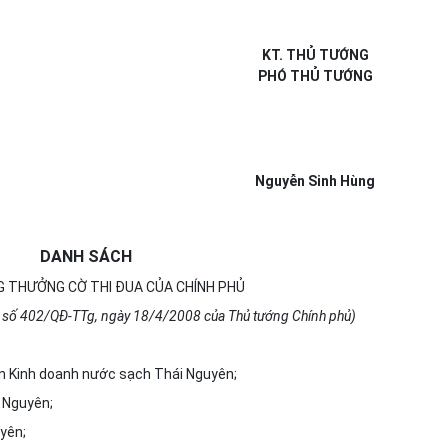
KT. THỦ TƯỚNG
PHÓ THỦ TƯỚNG
Nguyễn Sinh Hùng
DANH SÁCH
 THƯỞNG CỜ THI ĐUA CỦA CHÍNH PHỦ
h số 402/QĐ-TTg, ngày 18/4/2008 của Thủ tướng Chính phủ)
ên Kinh doanh nước sạch Thái Nguyên;
i Nguyên;
yên;