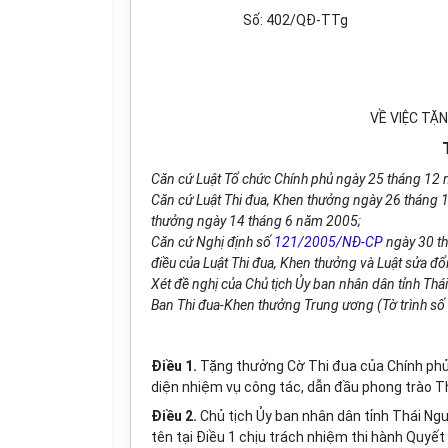
Số: 402/
QĐ-TTg
VỀ VIỆC TẶ
Căn cứ Luật Tổ chức Chính phủ ngày 25 tháng 12
Căn cứ Luật Thi đua, Khen thưởng ngày 26 tháng 1
thưởng ngày 14 tháng 6 năm 2005;
Căn cứ Nghị định số
121/2005/NĐ-CP
ngày 30 th
điều của Luật Thi đua, Khen thưởng và Luật sửa đổ
Xét đề nghị của Chủ tịch Ủy ban nhân dân tỉnh T
Ban Thi đua-Khen thưởng Trung ương (Tờ trình s
Điều 1.
Tặng thưởng Cờ Thi đua của Chính phủ 
diện nhiệm vụ công tác, dẫn đầu phong trào T
Điều 2.
Chủ tịch Ủy ban nhân dân tỉnh Thái Ng
tên tại Điều 1 chịu trách nhiệm thi hành Quyết 