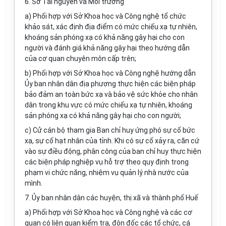
6. Sở Tài nguyên và Môi trường
a) Phối hợp với Sở Khoa học và Công nghệ tổ chức
khảo sát, xác định địa điểm có mức chiếu xạ tự nhiên,
khoáng sản phóng xạ có khả năng gây hại cho con
người và đánh giá khả năng gây hại theo hướng dẫn
của cơ quan chuyên môn cấp trên;
b) Phối hợp với Sở Khoa học và Công nghệ hướng dẫn
Ủy ban nhân dân địa phương thực hiện các biện pháp
bảo đảm an toàn bức xạ và bảo vệ sức khỏe cho nhân
dân trong khu vực có mức chiếu xạ tự nhiên, khoáng
sản phóng xạ có khả năng gây hại cho con người;
c) Cử cán bộ tham gia Ban chỉ huy ứng phó sự cố bức
xạ, sự cố hạt nhân của tỉnh. Khi có sự cố xảy ra, căn cứ
vào sự điều động, phân công của ban chỉ huy thực hiện
các biện pháp nghiệp vụ hỗ trợ theo quy định trong
phạm vi chức năng, nhiệm vụ quản lý nhà nước của
mình.
7. Ủy ban nhân dân các huyện, thị xã và thành phố Huế
a) Phối hợp với Sở Khoa học và Công nghệ và các cơ
quan có liên quan kiểm tra, đôn đốc các tổ chức, cá