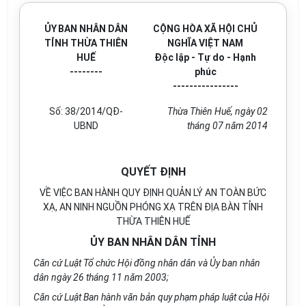
ỦY
BAN NHÂN DÂN
CỘNG HÒA XÃ HỘI CHỦ
TỈNH THỪA THIÊN
NGHĨA VIỆT NAM
HUẾ
Độc lập - Tự do - Hạnh
--------
phúc
----------------
Số: 38/2014/QĐ-
Thừa Thiên Huế, ngày 02
UBND
tháng 07 năm 2014
QUYẾT ĐỊNH
VỀ VIỆC BAN HÀNH QUY ĐỊNH QUẢN LÝ AN TOÀN BỨC
XẠ, AN NINH NGUỒN PHÓNG XẠ TRÊN ĐỊA BÀN TỈNH
THỪA THIÊN HUẾ
ỦY BAN NHÂN DÂN TỈNH
Căn cứ Luật Tổ chức Hội đồng nhân dân và Ủy ban nhân
dân ngày 26 tháng 11 năm 2003;
Căn cứ Luật Ban hành văn bản quy phạm pháp luật của Hội