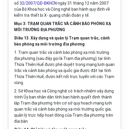
số
32/2007/QĐ-BKHCN
ngày 31 tháng 12 năm 2007
của Bộ Khoa học và Công nghệ ban hành quy định về
kiểm tra thiết bị X- quang chẩn đoán y tế.
Mục 3: TRẠM QUAN TRẮC VÀ CẢNH BÁO PHÓNG XẠ
MÔI TRƯỜNG ĐỊA PHƯƠNG
Điều 13. Xây dựng và quản lý Trạm quan trắc, cảnh
báo phóng xạ môi trường địa phương
1. Trạm quan trắc và cảnh báo phóng xạ môi trường
địa phương (sau đây gọi là Trạm địa phương) tại tỉnh
Thừa Thiên Huế được phê duyệt trong mạng lưới quan
trắc và cảnh báo phóng xạ quốc gia được đặt tại tỉnh
Thừa Thiên Huế, được kết nối trực tuyến với các Trạm
vùng.
2. Sở Khoa học và Công nghệ có trách nhiệm xây dựng
trình Ủy ban nhân dân tỉnh ban hành quyết định thành
lập Trạm địa phương trên cơ sở quy hoạch mạng lưới
quan trắc và cảnh báo phóng xạ môi trường quốc gia;
quản lý trực tiếp hoạt động của Trạm địa phương trên
địa bàn.