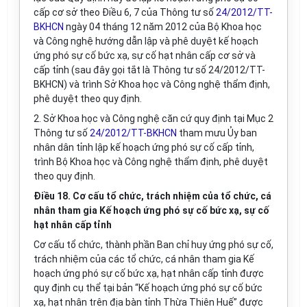
cấp cơ sở theo Điều 6, 7 của Thông tư số
24/2012/TT-
BKHCN
ngày 04 tháng 12 năm 2012 của Bộ Khoa học
và Công nghệ hướng dẫn lập và phê duyệt kế hoạch
ứng phó sự cố bức xạ, sự cố hạt nhân cấp cơ sở và
cấp tỉnh (sau đây gọi tắt là Thông tư số 24/2012/TT-
BKHCN) và trình Sở Khoa học và Công nghệ thẩm định,
phê duyệt theo quy định.
2. Sở Khoa học và Công nghệ căn cứ quy định tại Mục 2
Thông tư số
24/2012/TT-BKHCN
tham mưu Ủy ban
nhân dân tỉnh lập kế hoạch ứng phó sự cố cấp tỉnh,
trình Bộ Khoa học và Công nghệ thẩm định, phê duyệt
theo quy định.
Điều 18. Cơ cấu tổ chức, trách nhiệm của tổ chức, cá
nhân tham gia Kế hoạch ứng phó sự cố bức xạ, sự cố
hạt nhân cấp tỉnh
Cơ cấu tổ chức, thành phần Ban chỉ huy ứng phó sự cố,
trách nhiệm của các tổ chức, cá nhân tham gia Kế
hoạch ứng phó sự cố bức xạ, hạt nhân cấp tỉnh được
quy định cụ thể tại bản “Kế hoạch ứng phó sự cố bức
xạ, hạt nhân trên địa bàn tỉnh Thừa Thiên Huế” được