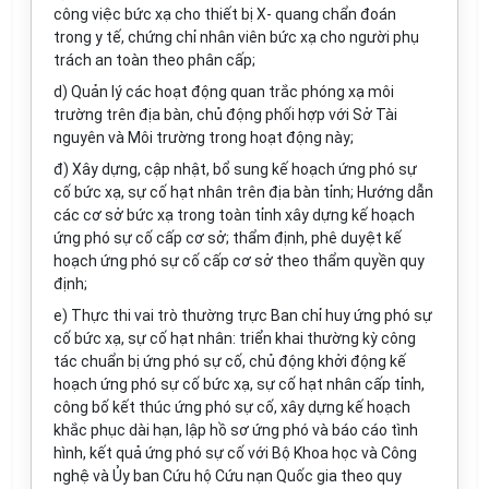
công việc bức xạ cho thiết bị X- quang chẩn đoán
trong y tế, chứng chỉ nhân viên bức xạ cho người phụ
trách an toàn theo phân cấp;
d) Quản lý các hoạt động quan trắc phóng xạ môi
trường trên địa bàn, chủ động phối hợp với Sở Tài
nguyên và Môi trường trong hoạt động này;
đ) Xây dựng, cập nhật, bổ sung kế hoạch ứng phó sự
cố bức xạ, sự cố hạt nhân trên địa bàn tỉnh; Hướng dẫn
các cơ sở bức xạ trong toàn tỉnh xây dựng kế hoạch
ứng phó sự cố cấp cơ sở; thẩm định, phê duyệt kế
hoạch ứng phó sự cố cấp cơ sở theo thẩm quyền quy
định;
e) Thực thi vai trò thường trực Ban chỉ huy ứng phó sự
cố bức xạ, sự cố hạt nhân: triển khai thường kỳ công
tác chuẩn bị ứng phó sự cố, chủ động khởi động kế
hoạch ứng phó sự cố bức xạ, sự cố hạt nhân cấp tỉnh,
công bố kết thúc ứng phó sự cố, xây dựng kế hoạch
khắc phục dài hạn, lập hồ sơ ứng phó và báo cáo tình
hình, kết quả ứng phó sự cố với Bộ Khoa học và Công
nghệ và Ủy ban Cứu hộ Cứu nạn Quốc gia theo quy