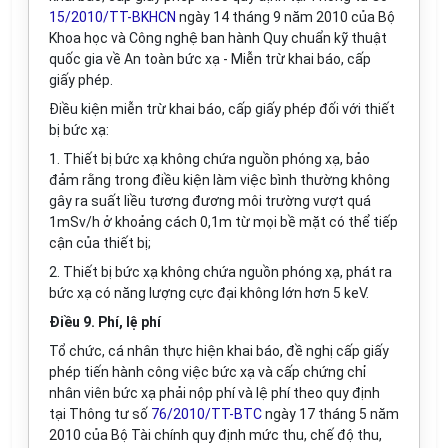
15/2010/TT-BKHCN
ngày 14 tháng 9 năm 2010 của Bộ
Khoa học và Công nghệ ban hành Quy chuẩn kỹ thuật
quốc gia về An toàn bức xạ - Miễn trừ khai báo, cấp
giấy phép.
Điều kiện miễn trừ khai báo, cấp giấy phép đối với thiết
bị bức xạ:
1. Thiết bị bức xạ không chứa nguồn phóng xạ, bảo
đảm rằng trong điều kiện làm việc bình thường không
gây ra suất liều tương đương môi trường vượt quá
1mSv/h ở khoảng cách 0,1m từ mọi bề mặt có thể tiếp
cận của thiết bị;
2. Thiết bị bức xạ không chứa nguồn phóng xạ, phát ra
bức xạ có năng lượng cực đại không lớn hơn 5 keV.
Điều 9. Phí, lệ phí
Tổ chức, cá nhân thực hiện khai báo, đề nghị cấp giấy
phép tiến hành công việc bức xạ và cấp chứng chỉ
nhân viên bức xạ phải nộp phí và lệ phí theo quy định
tại Thông tư số
76/2010/TT-BTC
ngày 17 tháng 5 năm
2010 của Bộ Tài chính quy định mức thu, chế độ thu,