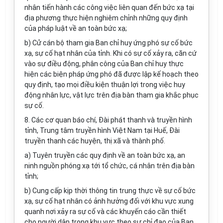
nhân tiến hành các công việc liên quan đến bức xạ tại
địa phương thực hiện nghiêm chỉnh những quy định
của pháp luật về an toàn bức xạ;
b) Cử cán bộ tham gia Ban chỉ huy ứng phó sự cố bức
xạ, sự cố hạt nhân của tỉnh. Khi có sự cố xảy ra, căn cứ
vào sự điều động, phân công của Ban chỉ huy thực
hiện các biện pháp ứng phó đã được lập kế hoạch theo
quy định, tạo mọi điều kiện thuận lợi trong việc huy
động nhân lực, vật lực trên địa bàn tham gia khắc phục
sự cố.
8. Các cơ quan báo chí, Đài phát thanh và truyền hình
tỉnh, Trung tâm truyền hình Việt Nam tại Huế, Đài
truyền thanh các huyện, thị xã và thành phố.
a) Tuyên truyền các quy định về an toàn bức xạ, an
ninh nguồn phóng xạ tới tổ chức, cá nhân trên địa bàn
tỉnh;
b) Cung cấp kịp thời thông tin trung thực về sự cố bức
xạ, sự cố hạt nhân có ảnh hưởng đối với khu vực xung
quanh nơi xảy ra sự cố và các khuyến cáo cần thiết
cho người dân trong khu vực theo sự chỉ đạo của Ban