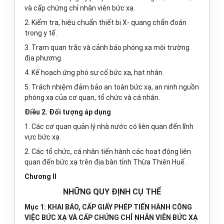
và cấp chứng chỉ nhân viên bức xạ.
2. Kiểm tra, hiệu chuẩn thiết bị X- quang chẩn đoán
trong y tế.
3. Trạm quan trắc và cảnh báo phóng xạ môi trường
địa phương.
4. Kế hoạch ứng phó sự cố bức xạ, hạt nhân.
5. Trách nhiệm đảm bảo an toàn bức xạ, an ninh nguồn
phóng xạ của cơ quan, tổ chức và cá nhân.
Điều 2. Đối tượng áp dụng
1. Các cơ quan quản lý nhà nước có liên quan đến lĩnh
vực bức xạ.
2. Các tổ chức, cá nhân tiến hành các hoạt động liên
quan đến bức xạ trên địa bàn tỉnh Thừa Thiên Huế.
Chương II
NHỮNG QUY ĐỊNH CỤ THỂ
Mục 1: KHAI BÁO, CẤP GIẤY PHÉP TIẾN HÀNH CÔNG
VIỆC BỨC XẠ VÀ CẤP CHỨNG CHỈ NHÂN VIÊN BỨC XẠ