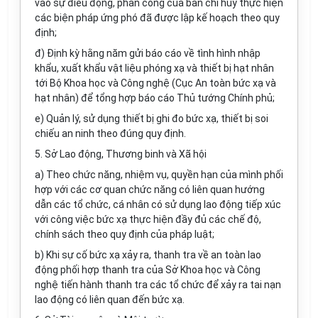
vào sự điều động, phân công của ban chỉ huy thực hiện
các biện pháp ứng phó đã được lập kế hoạch theo quy
định;
đ) Định kỳ hằng năm gửi báo cáo về tình hình nhập
khẩu, xuất khẩu vật liệu phóng xạ và thiết bị hạt nhân
tới Bộ Khoa học và Công nghệ (Cục An toàn bức xạ và
hạt nhân) để tổng hợp báo cáo Thủ tướng Chính phủ;
e) Quản lý, sử dụng thiết bị ghi đo bức xạ, thiết bị soi
chiếu an ninh theo đúng quy định.
5. Sở Lao động, Thương binh và Xã hội
a) Theo chức năng, nhiệm vụ, quyền hạn của mình phối
hợp với các cơ quan chức năng có liên quan hướng
dẫn các tổ chức, cá nhân có sử dụng lao động tiếp xúc
với công việc bức xạ thực hiện đầy đủ các chế độ,
chính sách theo quy định của pháp luật;
b) Khi sự cố bức xạ xảy ra, thanh tra về an toàn lao
động phối hợp thanh tra của Sở Khoa học và Công
nghệ tiến hành thanh tra các tổ chức để xảy ra tai nạn
lao động có liên quan đến bức xạ.