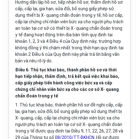
Hướng dẫn lập hồ sơ, tiếp nhận hồ sơ, thẩm định hồ sơ
cấp, cấp lại, gia hạn, sửa đổi, bổ sung giấy phép sử
dụng thiết bị X- quang chẩn đoán trong y tế; hồ sơ cấp,
cấp lại chứng chỉ nhân viên bức xạ cho người phụ trách
an toàn tại cơ sở có thiết bị X- quang chẩn đoán trong
y tế đang hoạt động trên địa bàn tỉnh quy định tại
khoản 1, 2, 3 và 4 Điều 4 của Quy định này; trường hợp
không đồng ý thì chậm nhất trong thời hạn quy định tại
khoản 2 Điều 6 của Quy định này phải trả lời bằng văn
bản và nêu rõ lý do.
Điều 6. Thủ tục khai báo, thành phần hồ sơ và thời
hạn tiếp nhận, thẩm định, trả kết quả việc khai báo,
cấp giấy phép tiến hành công việc bức xạ và cấp
chứng chỉ nhân viên bức xạ cho các cơ sở X- quang
chẩn đoán trong y tế
1. Thủ tục khai báo, thành phần hồ sơ đề nghị cấp, cấp
lại, gia hạn, sửa đổi, bổ sung giấy phép sử dụng thiết bị
X- quang; cấp, cấp lại chứng chỉ nhân viên bức xạ cho
người phụ trách an toàn tại cơ sở X- quang chẩn đoán
trong y tế được quy định tại Điều 9, 11, 22, 26, 27, 28 và
29 của Thông tư số
08/2010/TT-BKHCN.
Hồ sơ được