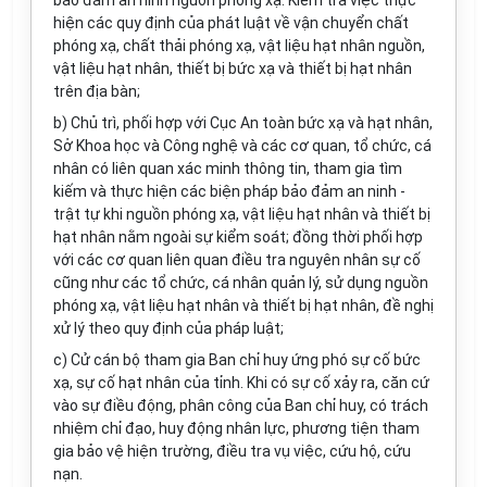
bảo đảm an ninh nguồn phóng xạ. Kiểm tra việc thực
hiện các quy định của phát luật về vận chuyển chất
phóng xạ, chất thải phóng xạ, vật liệu hạt nhân nguồn,
vật liệu hạt nhân, thiết bị bức xạ và thiết bị hạt nhân
trên địa bàn;
b) Chủ trì, phối hợp với Cục An toàn bức xạ và hạt nhân,
Sở Khoa học và Công nghệ và các cơ quan, tổ chức, cá
nhân có liên quan xác minh thông tin, tham gia tìm
kiếm và thực hiện các biện pháp bảo đảm an ninh -
trật tự khi nguồn phóng xạ, vật liệu hạt nhân và thiết bị
hạt nhân nằm ngoài sự kiểm soát; đồng thời phối hợp
với các cơ quan liên quan điều tra nguyên nhân sự cố
cũng như các tổ chức, cá nhân quản lý, sử dụng nguồn
phóng xạ, vật liệu hạt nhân và thiết bị hạt nhân, đề nghị
xử lý theo quy định của pháp luật;
c) Cử cán bộ tham gia Ban chỉ huy ứng phó sự cố bức
xạ, sự cố hạt nhân của tỉnh. Khi có sự cố xảy ra, căn cứ
vào sự điều động, phân công của Ban chỉ huy, có trách
nhiệm chỉ đạo, huy động nhân lực, phương tiện tham
gia bảo vệ hiện trường, điều tra vụ việc, cứu hộ, cứu
nạn.