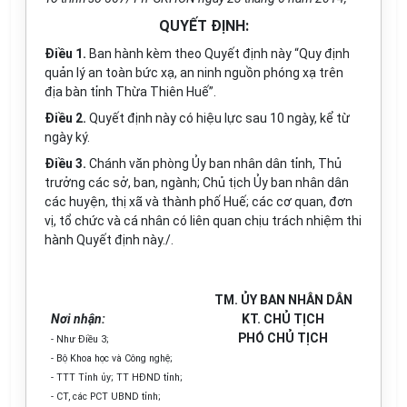
QUYẾT ĐỊNH:
Điều 1.
Ban hành kèm theo Quyết định này “Quy định
quản lý an toàn bức xạ, an ninh nguồn phóng xạ trên
địa bàn tỉnh Thừa Thiên Huế”.
Điều 2.
Quyết định này có hiệu lực sau 10 ngày, kể từ
ngày ký.
Điều 3.
Chánh văn phòng Ủy ban nhân dân tỉnh, Thủ
trưởng các sở, ban, ngành; Chủ tịch Ủy ban nhân dân
các huyện, thị xã và thành phố Huế; các cơ quan, đơn
vị, tổ chức và cá nhân có liên quan chịu trách nhiệm thi
hành Quyết định này./.
TM. ỦY BAN NHÂN DÂN
Nơi nhận:
KT. CHỦ TỊCH
PHÓ CHỦ TỊCH
- Như Điều 3;
- Bộ Khoa học và Công nghệ;
- TTT Tỉnh ủy; TT HĐND tỉnh;
- CT, các PCT UBND tỉnh;