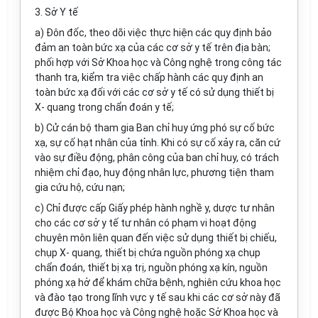
3. Sở Y tế
a) Đôn đốc, theo dõi việc thực hiện các quy định bảo
đảm an toàn bức xạ của các cơ sở y tế trên địa bàn;
phối hợp với Sở Khoa học và Công nghệ trong công tác
thanh tra, kiểm tra việc chấp hành các quy định an
toàn bức xạ đối với các cơ sở y tế có sử dụng thiết bị
X- quang trong chẩn đoán y tế;
b) Cử cán bộ tham gia Ban chỉ huy ứng phó sự cố bức
xạ, sự cố hạt nhân của tỉnh. Khi có sự cố xảy ra, căn cứ
vào sự điều động, phân công của ban chỉ huy, có trách
nhiệm chỉ đạo, huy động nhân lực, phương tiện tham
gia cứu hộ, cứu nạn;
c) Chỉ được cấp Giấy phép hành nghề y, dược tư nhân
cho các cơ sở y tế tư nhân có phạm vi hoạt động
chuyên môn liên quan đến việc sử dụng thiết bị chiếu,
chụp X- quang, thiết bị chứa nguồn phóng xạ chụp
chẩn đoán, thiết bị xạ trị, nguồn phóng xạ kín, nguồn
phóng xạ hở để khám chữa bệnh, nghiên cứu khoa học
và đào tạo trong lĩnh vực y tế sau khi các cơ sở này đã
được Bộ Khoa học và Công nghệ hoặc Sở Khoa học và