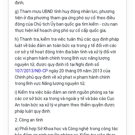
định;
g) Tham mưu UBND tỉnh huy động nhân lực, phương
tiện ở địa phương tham gia ứng phó sự cố theo điều
động của Chủ tịch Ủy ban quốc gia tìm kiếm - cứu nạn
thực hiện kế hoạch ứng phó sự cố cấp quốc gia;
h) Thanh tra, kiểm tra việc tuân thủ các quy định pháp
luật về bảo đảm an toàn bức xạ trong y tế đối với các
cơ sở y tế hoạt động trên địa bàn tỉnh và xử lý đối với
các vi phạm hành chính trong lĩnh vực năng lượng
nguyên tử, được quy định rõ tại Nghị định số
107/2013/NĐ-CP
ngày 20 tháng 09 năm 2013 của
Chính phủ quy định về xử phạt vi phạm hành chính
trong lĩnh vực Năng lượng nguyên tử;
i) Kiểm tra việc bảo đảm an ninh nguồn phóng xạ tại
các cơ sở bức xạ trong và ngoài y tế và báo cáo Cục
An toàn bức xạ xử lý vi phạm theo thẩm quyền được
pháp luật quy định.
2. Công an tỉnh
a) Phối hợp Sở Khoa học và Công nghệ trong công tác