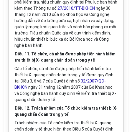
phải kiểm tra, hiệu chuẩn quy định tại Phụ lục ban hành
kèm theo Thông tư số
27/2010/TT-BKHCN
ngày 30
tháng 12 năm 2010 của Bộ Khoa học và Công nghệ
hướng dẫn về đo lường bức xạ, hạt nhân và xây dựng,
quản lý mạng lưới quan trắc và cảnh báo phóng xạ môi
trường. Tiêu chuẩn Quốc gia về quy trình kiểm định,
hiệu chuẩn thiết bị bức xạ do Bộ Khoa học và Công
nghệ ban hành.
Điều 11. Tổ chức, cá nhân được phép tiến hành kiểm
tra thiết bị X- quang chẩn đoán trong y tế
Các tổ chức, cá nhân được phép tiến hành kiểm tra
thiết bị X- quang chẩn đoán trong y tế được quy định
tại Điều 3, 6 và 7 của Quyết định số
32/2007/QĐ-
BKHCN
ngày 31 tháng 12 năm 2007 của Bộ Khoa học
và Công nghệ ban hành quy định về kiểm tra thiết bị X-
quang chẩn đoán y tế.
Điều 12. Trách nhiệm của Tổ chức kiểm tra thiết bị X-
quang chẩn đoán trong y tế
Trách nhiệm của Tổ chức kiểm tra thiết bị X- quang
chẩn đoán y tế thực hiện theo Điều 5 của Quyết định