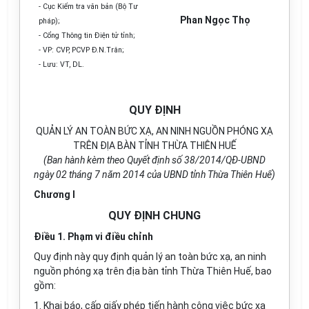
- Cục Kiểm tra văn bản (Bộ Tư
Phan Ngọc Thọ
pháp);
- Cổng Thông tin Điện tử tỉnh;
- VP: CVP, PCVP Đ.N.Trân;
- Lưu: VT, DL.
QUY ĐỊNH
QUẢN LÝ AN TOÀN BỨC XẠ, AN NINH NGUỒN PHÓNG XẠ
TRÊN ĐỊA BÀN TỈNH THỪA THIÊN HUẾ
(Ban hành kèm theo Quyết định số 38/2014/QĐ-UBND
ngày 02 tháng 7 năm 2014 của UBND tỉnh Thừa Thiên Huế)
Chương I
QUY ĐỊNH CHUNG
Điều 1. Phạm vi điều chỉnh
Quy định này quy định quản lý an toàn bức xạ, an ninh
nguồn phóng xạ trên địa bàn tỉnh Thừa Thiên Huế, bao
gồm:
1. Khai báo, cấp giấy phép tiến hành công việc bức xạ