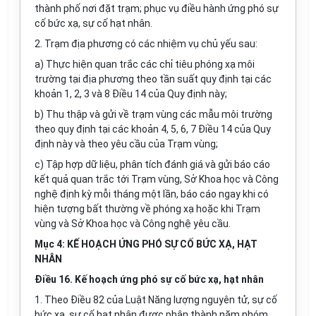
thành phố nơi đặt trạm; phục vụ điều hành ứng phó sự
cố bức xạ, sự cố hạt nhân.
2. Trạm địa phương có các nhiệm vụ chủ yếu sau:
a) Thực hiện quan trắc các chỉ tiêu phóng xạ môi
trường tại địa phương theo tần suất quy định tại các
khoản 1, 2, 3 và 8 Điều 14 của Quy định này;
b) Thu thập và gửi về trạm vùng các mẫu môi trường
theo quy định tại các khoản 4, 5, 6, 7 Điều 14 của Quy
định này và theo yêu cầu của Trạm vùng;
c) Tập hợp dữ liệu, phân tích đánh giá và gửi báo cáo
kết quả quan trắc tới Trạm vùng, Sở Khoa học và Công
nghệ định kỳ mỗi tháng một lần, báo cáo ngay khi có
hiện tượng bất thường về phóng xạ hoặc khi Trạm
vùng và Sở Khoa học và Công nghệ yêu cầu.
Mục 4: KẾ HOẠCH ỨNG PHÓ SỰ CỐ BỨC XẠ, HẠT
NHÂN
Điều 16. Kế hoạch ứng phó sự cố bức xạ, hạt nhân
1. Theo Điều 82 của Luật Năng lượng nguyên tử, sự cố
bức xạ, sự cố hạt nhân được phân thành năm nhóm