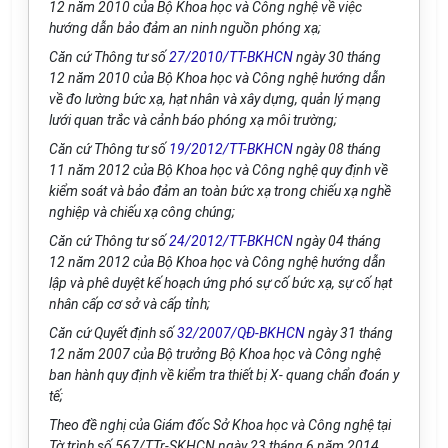
12 năm 2010 của Bộ Khoa học và Công nghệ về việc
hướng dẫn bảo đảm an ninh nguồn phóng xạ;
Căn cứ Thông tư số
27/2010/TT-BKHCN
ngày 30 tháng
12 năm 2010 của Bộ Khoa học và Công nghệ hướng dẫn
về đo lường bức xạ, hạt nhân và xây dựng, quản lý mạng
lưới quan trắc và cảnh báo phóng xạ môi trường;
Căn cứ Thông tư số
19/2012/TT-BKHCN
ngày 08 tháng
11 năm 2012 của Bộ Khoa học và Công nghệ quy định về
kiểm soát và bảo đảm an toàn bức xạ trong chiếu xạ nghề
nghiệp và chiếu xạ công chúng;
Căn cứ Thông tư số
24/2012/TT-BKHCN
ngày 04 tháng
12 năm 2012 của Bộ Khoa học và Công nghệ hướng dẫn
lập và phê duyệt kế hoạch ứng phó sự cố bức xạ, sự cố hạt
nhân cấp cơ sở và cấp tỉnh;
Căn cứ Quyết định số
32/2007/QĐ-BKHCN
ngày 31 tháng
12 năm 2007 của Bộ trưởng Bộ Khoa học và Công nghệ
ban hành quy định về kiểm tra thiết bị X- quang chẩn đoán y
tế;
Theo đề nghị của Giám đốc Sở Khoa học và Công nghệ tại
Tờ trình số 567/TTr-SKHCN ngày 23 tháng 6 năm 2014,