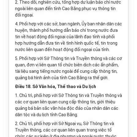
2. Theo dõi, nghiên cứu,
tổ
ng h
ợ
p dư luận báo chí nước
ngoài liên quan đ
ế
n tỉnh Cao Bằng phụ
c
vụ thông tin
đố
i ngoại.
4. Ph
ố
i h
ợ
p với các sở, ban ngành, Ủy ban nhân dân các
huyện, thành phố hướng dẫn báo chí trong n
ướ
c đưa
tin v
ề
hoạt động đối ngoại của lãnh đạo tỉnh và phối
hợp hướng dẫn đưa tin về tình hình quốc tế, tin trong
nước liên quan đến hoạt động đối ngoại của tỉnh.
5. Phối h
ợ
p với Sở Thông tin và Truyền thông và các cơ
quan, đơn vị liên quan tổ chức biên dịch các ấn ph
ẩm
,
tài liệu sang tiếng n
ướ
c ngoài để cung cấp thông tin,
quảng bá hình ảnh của tỉnh Cao Bằn
g
ra th
ế
giới.
Điều 18. Sở Văn hóa, Thể thao và Du lịch
1. Chủ trì, phối hợp với Sở Thông tin và Truyền thông và
các cơ quan liên quan cung cấp thông tin, g
i
ới thiệu
quảng bá bản sắc văn hóa độc đáo của nhân dân các
dân tộc và du
l
ịch tỉnh Cao Bằng.
2. Chủ trì, phối hợp với Sở Ngoại vụ, Sở Thông tin và
Truyền thông, các cơ quan liên quan trong việc tổ
chức các sự kiện ở địa phương và ngoài n
ướ
c thuộc