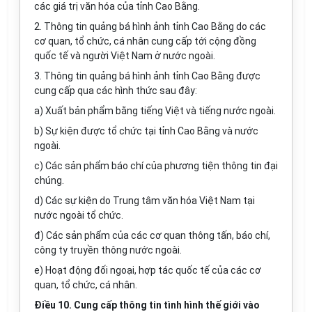
các giá trị văn hóa của tỉnh Cao Bằng.
2. Thông tin quảng bá hình ảnh tỉnh Cao Bằng do các
cơ quan, tổ chức, cá nhân cung cấp tới cộng đồng
quốc tế v
à
người Việt Nam ở nước ngoài.
3. Thông tin quảng bá hình ảnh tỉnh Cao B
ằ
ng được
cung cấp qua các hình thức sau đây:
a) Xu
ấ
t bản ph
ẩ
m b
ằ
ng tiếng Việt và tiếng nước ngoài.
b) Sự kiện được tổ chức tại tỉnh Cao B
ằ
ng và nước
ngo
à
i.
c) Các sản ph
ẩ
m báo chí của phương tiện thông tin đại
chúng.
d) Các sự kiện do Trung tâm văn hóa Việt Nam tại
nước ngoài t
ổ
chức.
đ) Các sản phẩm của các cơ quan thông tấn, báo chí,
công ty truyền thông nước ngoài.
e) Hoạt động đối ngoại, hợp tác quốc tế của các cơ
quan, tổ chức, cá nhân.
Điều 10. Cung cấp thông tin tình hình thế giới vào