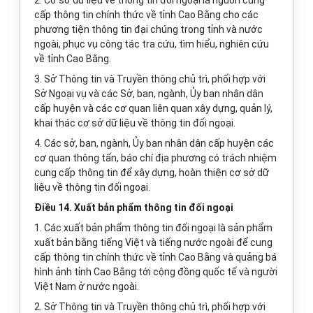
2. Cơ sở dữ liệu về thông tin đối ngoại là nguồn cung
cấp thông tin chính thức về tỉnh Cao Bằng cho các
phương tiện thông tin đại chúng trong tỉnh và nước
ngoài, phục vụ công tác tra c
ứ
u, tìm hi
ể
u, nghiên cứu
về tỉnh Cao Bằng.
3. Sở Thông tin và Truyền thông chủ trì, phối hợp với
Sở Ngoại vụ và các Sở, ban, ngành,
Ủ
y ban nhân dân
c
ấ
p huyện và các cơ quan liên quan xây dựng, quản lý,
khai thác cơ sở dữ liệu về thông tin đối ngoại.
4. Các sở, ban, ngành,
Ủ
y ban nhân dân c
ấ
p huyện các
cơ quan thông tấn, báo chí địa phương có trách nhiệm
cung cấp thông tin đ
ể
xây dựng, hoàn thiện cơ sở dữ
liệu về thông tin đối ngoại.
Điều 14. Xuất bản phẩm thông tin đối ngoại
1. Các xuất bản phẩm thông tin đối ngoại là sản phẩm
xuất bản bằng tiếng Việt và ti
ế
ng nước ngoài đ
ể
cung
cấp thông tin chính thức về tỉnh Cao Bằng và quảng bá
hình ảnh tỉnh Cao Bằng tới cộng đồng quốc tế v
à
người
Việt Nam ở nước ngoài.
2. Sở Thông tin và Truyền thông chủ trì, ph
ố
i h
ợ
p v
ớ
i