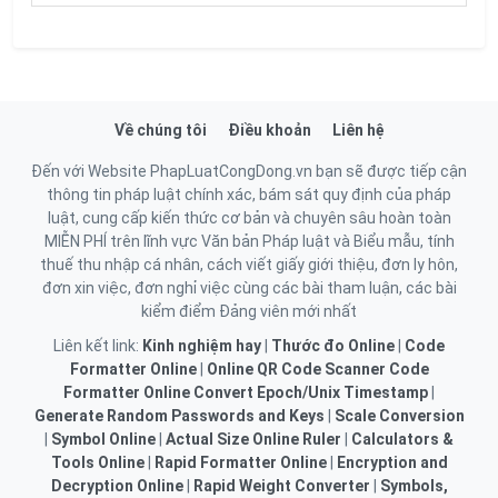
Về chúng tôi
Điều khoản
Liên hệ
Đến với Website PhapLuatCongDong.vn bạn sẽ được tiếp cận
thông tin pháp luật chính xác, bám sát quy định của pháp
luật, cung cấp kiến thức cơ bản và chuyên sâu hoàn toàn
MIỄN PHÍ trên lĩnh vực Văn bản Pháp luật và Biểu mẫu, tính
thuế thu nhập cá nhân, cách viết giấy giới thiệu, đơn ly hôn,
đơn xin việc, đơn nghỉ việc cùng các bài tham luận, các bài
kiểm điểm Đảng viên mới nhất
Liên kết link:
Kinh nghiệm hay
|
Thước đo Online
|
Code
Formatter Online
|
Online QR Code Scanner
Code
Formatter Online
Convert Epoch/Unix Timestamp
|
Generate Random Passwords and Keys
|
Scale Conversion
|
Symbol Online
|
Actual Size Online Ruler
|
Calculators &
Tools Online
|
Rapid Formatter Online
|
Encryption and
Decryption Online
|
Rapid Weight Converter
|
Symbols,