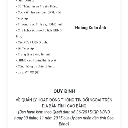
- N
hư
Điều 3;
- Bộ Thông tin và Truyền thô
ng
;
- Cục kiểm tra văn bản
Q
PPL - Bộ
Tư pháp;
- Th
ườ
ng trực Tỉnh
ủy
, HĐND t
ỉ
nh;
Hoàng Xuân Ánh
- Ch
ủ
tịch, các phó chủ tịch UBND
t
ỉ
nh;
- Các PCVP UBND tỉnh;
- S
ở
Tư pháp;
- Trung t
â
m thông tin tỉnh;
- UBND các huyện, t
hành
phố;
- C
ổng
thông tin điện tử t
ỉ
nh;
- Lưu
:
VT,
VX
(G).
QUY ĐỊNH
VỀ QUẢN LÝ HOẠT ĐỘNG THÔNG TIN ĐỐI NGOẠI TRÊN
ĐỊA BÀN TỈNH CAO BẰNG
(Ban hành kèm theo Quyết định s
ố
36/2015/QĐ-UBND
ngày
30
tháng
11
năm 20
1
5 của
Ủ
y ban nhân dân t
ỉ
nh Cao
Bằng)