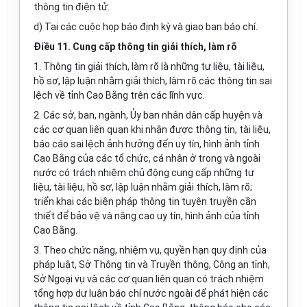
thông tin điện tử.
d) Tại các cuộc họp báo định kỳ và giao ban báo chí.
Điều 11. Cung cấp thông tin giải thích, làm rõ
1. Thông tin giải thích, làm r
õ
là những tư liệu, t
à
i liệu,
hồ sơ, lập luận nhằm giải thích, làm rõ các thông tin sai
lệch về tỉnh Cao Bằng trên các lĩnh vực.
2. Các sở, ban, ngành,
Ủ
y ban nhân dân c
ấ
p huyện v
à
các cơ quan liên quan khi nhận được thông tin, tài liệu,
báo cáo sai lệch ảnh hưởng đến uy tín, hình ảnh tỉnh
Cao Bằng của các tổ chức, cá nhân ở trong v
à
ngo
à
i
nước có trách nhiệm chủ động cung cấp những tư
liệu, tài liệu, hồ sơ, lập luận nhằm giải thích, làm r
õ
;
triển khai các biện pháp thông tin tuyên truy
ề
n c
ầ
n
thi
ế
t đ
ể
b
ả
o vệ và nâng cao uy tín, hình ảnh của tỉnh
Cao Bằng.
3. Theo chức năng, nhiệm vụ, quy
ề
n hạn quy định của
pháp luật, Sở Thông tin v
à
Truyền thông, Công an tỉnh,
Sở
Ngoại vụ và các cơ quan liên quan có trách nhiệm
tổng h
ợ
p dư
l
uận báo chí nước ngo
à
i đ
ể
phát hiện các