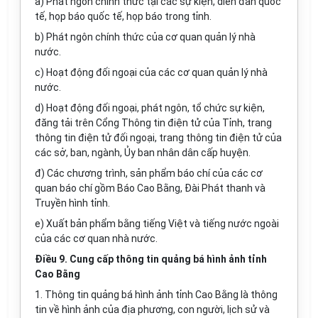
a) Phát ngôn chính thức tại các sự kiện, diễn đàn quốc
tế, họp báo quốc tế, họp báo trong tỉnh.
b) Phát ngôn chính thức của
cơ
quan quản lý nhà
nước.
c) Hoạt động đối ngoại của các cơ quan quản lý nhà
nước.
d) Hoạt động đối ngoại, phát ngôn, tổ chức sự kiện,
đăng tải trên
C
ổng Thông tin điện tử của Tỉnh, trang
thông tin điện tử đối ngoại, trang thông tin điện tử của
các sở, ban, ngành,
Ủ
y ban nhân dân cấp huyện.
đ) Các chương trình, sản phẩm báo chí của các cơ
quan báo chí gồm Báo Cao Bằng, Đài Phát thanh và
Truyền hình tỉnh.
e) Xu
ấ
t bản ph
ẩ
m bằng tiếng Việt và tiếng nước ngoài
của các cơ quan nhà nước.
Điều 9. Cung cấp thông tin quảng bá hình ảnh tỉnh
Cao Bằng
1. Thông tin quảng bá hình ảnh tỉnh Cao Bằng
l
à thông
tin về hình ảnh của địa phương, con người, lịch sử và