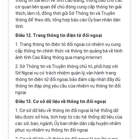
thông tin sai lệch về tỉnh Cao Bằng, thông báo cho các
cơ quan liên quan đ
ể
chủ động cung cấp thôn
g
tin
gi
ải
thích, làm rõ, đồng thời gửi S
ở
Thông tin v
à
Truyền
thôn
g
đ
ể
theo dõi, t
ổng
h
ợ
p báo cáo
Ủ
y ban nhân dân
t
ỉ
nh.
Điều 12. Trang thông tin điện tử đối ngoại
1. Trang thông tin điện tử đối ngoại có nhiệm vụ cung
cấp thông tin chính thức và thông tin qu
ả
ng bá về hình
ảnh tỉnh Cao Bằng thông qua mạng internet.
2. Sở Thông tin và Truyền thông chủ trì, ph
ố
i hợp với
Sở Ngoại vụ có trách nhiệm quản lý, vận hành trang
thông tin điện tử đối ngoại; bảo đảm cập nhật đầy đủ
thông tin đáp ứng yêu cầu của nhiệm vụ thông tin đối
ngoại.
Điều 13. Cơ sở dữ liệu về thông tin đối ngoại
1. Cơ sở d
ữ
liệu về thông tin đối ngoại là hệ thống dữ
liệu được số hóa, tích h
ợ
p từ các hệ thống dữ liệu của
c
á
c sở, ban, ngành,
Ủ
y ban nhân dân cấp huyện nhằm
phục vụ nhiệm vụ thông tin đối ngoại.