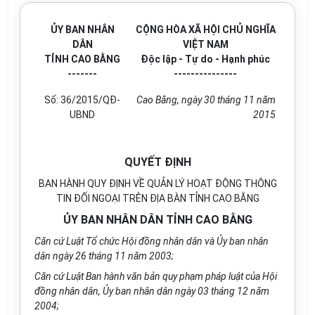
ỦY BAN NHÂN
CỘNG HÒA XÃ HỘI CHỦ NGHĨA
DÂN
VIỆT NAM
TỈNH CAO BẰNG
Độc lập - Tự do - Hạnh phúc
-------
---------------
Số:
36/2015
/QĐ-
Cao Bằng
, ngày
30
tháng
11
năm
UBND
2015
QUYẾT ĐỊNH
BAN HÀNH QUY ĐỊNH VỀ QUẢN LÝ HOẠT ĐỘNG THÔNG
TIN ĐỐI NGOẠI TRÊN ĐỊA BÀN TỈNH CAO BẰNG
ỦY BAN NHÂN DÂN TỈNH CAO BẰNG
Căn cứ Luật T
ổ
chức Hội đ
ồ
ng nhân dân và
Ủ
y ban nhân
dân ngày 26 tháng 11 năm 2003;
Căn c
ứ
Luật Ban hành văn bản quy phạm pháp luật của Hội
đồng nhân dân,
Ủ
y ban nhân dân ngày 03 tháng 12 năm
2004;