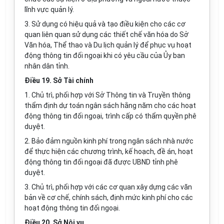
lĩnh vực quản lý.
3. Sử dụng có hiệu quả và tạo đi
ề
u kiện cho các cơ
quan liên quan sử dụng các thiết chế văn hóa do Sở
Văn hóa, Th
ể
thao và Du lịch quản l
ý
để phục vụ hoạt
động thông tin đối ngoại khi có yêu cầu của Ủy ban
nhân dân tỉnh.
Điều 19. Sở Tài chính
1. Chủ t
rì
, ph
ố
i hợp với Sở Thông tin và Truy
ề
n thông
thẩm định dự toán ngân sách hằng năm cho các hoạt
động thông tin đối ngoại, trình cấp có thẩm quyền phê
duyệt.
2. Bảo đ
ả
m ngu
ồ
n kinh phí trong ngân sách nhà nước
để
thực hiện các chương trình, kế hoạch, đề án, hoạt
động thông tin đối ngoại đã
đ
ược UBND tỉnh phê
duyệt.
3. Chủ trì, phối hợp với các cơ quan xây d
ự
ng các văn
bản về cơ chế, chính sách, định mức kinh phí cho các
hoạt động thông tin đối ngoại.
Điều 20. Sở Nội vụ