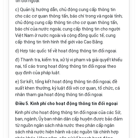
tin đối ngoại.
c) Qu
ả
n lý, hướng dẫn, chủ động cung c
ấ
p thông tin
cho các cơ quan thông tấn, báo chí trong và ngoài tỉnh;
chủ động cung c
ấ
p thông tin cho cơ quan thông tấn,
báo chí của nước ngoài; cung c
ấ
p thông tin cho người
Việt Nam ở nước ngoài và cộng đồng qu
ố
c t
ế
; cung
c
ấ
p thông tin tình hình th
ế
giới vào Cao B
ằng
.
d) Hợp tác quốc tế v
ề
hoạt động thông tin đối ngoại.
đ
) Thanh tra, ki
ể
m tra, xử lý vi phạm v
à
giải quyết khiếu
nại, tố cáo trong hoạt động thông tin đối ngoại theo
quy định của pháp luật.
e) Sơ kết, t
ổ
ng kết hoạt động thông tin đối ngoại; đ
ề
xuất khen thưởn
g
, k
ỷ
luật đối với cơ quan, tổ chức, cá
nhân tham gia hoạt động thông tin đối ngoại.
Điều 5. Kinh phí cho hoạt động thông tin đối ngoại
Kinh phí cho hoạt động thông tin đối ngoại của các Sở,
ban, ngành, Ủy ban nhân dân cấp huyện được bảo đảm
t
ừ
ngu
ồ
n ngân sách nhà nước theo phân c
ấ
p ngân
sách nhà nước hiện hành và các nguồn tài chính hợp