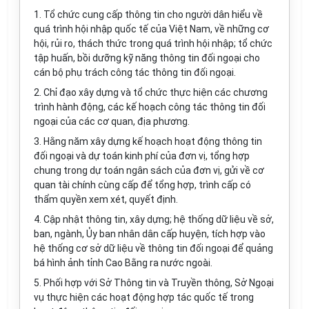
1. Tổ chức cung cấp thông tin cho người dân hiểu về
quá trình hội nhập quốc tế của Việt Nam, về những cơ
hội, rủ
i ro
, thách thức trong quá trình hội nhập; tổ chức
tập hu
ấ
n, b
ồ
i dưỡng kỹ năng thông tin đối ngoại cho
cán bộ phụ trách côn
g
tác thông tin đối ngoại.
2. Chỉ đạo xây dựng và tổ chức thực hiện các chương
trình hành động, các k
ế
hoạch công tác thông tin đối
ngoại của các cơ quan, địa phương.
3. Hằng năm xây dựng kế hoạch hoạt động thông tin
đối ngoại và dự toán kinh phí của đ
ơ
n vị, t
ổ
ng h
ợ
p
chung trong dự toán ngân sách của đơn vị,
g
ửi v
ề
cơ
quan tài chính cùng cấp đ
ể
t
ổ
ng hợp, trình cấp có
thẩm quyền x
e
m xét, quyết định.
4. Cập nhật thông tin, xây dựn
g
; hệ thống dữ liệu về s
ở
,
ban, ngành, Ủy ban nhân dân c
ấ
p huyện, tích h
ợ
p vào
hệ th
ống
cơ sở dữ liệu về thông tin đối ngoại đ
ể
qu
ả
ng
bá hình ảnh tỉnh Cao Bằng ra nước ngoài.
5. Phối hợp với Sở Thông
t
in và Truyền thông, Sở Ngoại
vụ thực hiện các hoạt động hợp tác qu
ố
c t
ế
trong