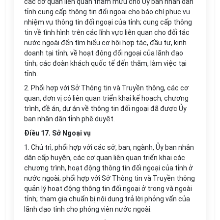
các cơ quan liên quan tham mưu cho Ủy ban nhân dân
tỉnh cung cấp thông tin đối ngoại cho báo chí phục vụ
nhiệm vụ thông tin đối ngoại của tỉnh; cung cấp thông
tin về tình hình trên các
l
ĩnh vực liên quan cho đối tác
nước ngoài đến tìm hi
ể
u cơ hội hợp tác, đầu t
ư
, kinh
doanh tại tỉnh; v
ề
hoạt động đối ngoại c
ủ
a lãnh đạo
t
ỉ
nh; các đoàn khách quốc tế
đ
ến thăm, làm việc tại
tỉnh.
2. Ph
ố
i h
ợ
p với Sở Thông tin và Truy
ề
n thông, các cơ
quan, đơn vị có liên quan triển khai kế hoạch, chương
trình, đề án, dự án về thông tin đối ngoại đã được Ủy
ban nhân dân tỉnh phê duyệt.
Điều 17. Sở Ngoại vụ
1. Chủ trì, ph
ố
i hợp với các sở, ban, ngành,
Ủ
y ban nhân
dân cấp huyện, các cơ quan liên quan tri
ể
n khai các
chương
trì
nh, hoạt động thông tin đối ngoại của tỉnh
ở
nước ngo
à
i; ph
ố
i hợp với
Sở
Thông tin và Truyền thông
quản lý hoạt động thông tin đối ngoại ở trong và ngoài
tỉnh; tham gia chu
ẩ
n bị nội dung trả lời phỏng vấn của
lãnh đạo tỉnh cho phóng viên n
ướ
c ngoài.