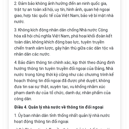
2. Đảm bảo không ảnh hưởng đến an ninh quốc gia,
trật tự an toàn xã hội, uy tín, hình ảnh, quan hệ ngoại
giao, hợp tác quốc tế của Việt Nam; bảo vệ bí mật nhà
nước.
3. Không kích động nhân dân chống Nh
à
nước Cộng
hòa xã hội chủ nghĩa Việt Nam, phá hoại khối đoàn kết
toàn dân; không khích động bạo lực, tuyên truyền
chi
ế
n tranh xâm lược, gây hận thù giữa các dân tộc và
nhân dân các nước.
4. Bảo đảm thông tin chính xác, kịp thời theo đúng định
hướng thông tin tuyên truyền đ
ố
i ngoại của Đảng, Nhà
nước trong từng thời kỳ cũng như các chương trình kế
hoạch thông tin đối ngoại đã được phê duyệt; không
đưa tin sai sự thật, xuyên tạc, vu khống nhằm xúc
phạm danh dự của tổ chức, danh dự, nhân phẩm của
công dân.
Điều 4. Quản lý nhà nước về thông tin đối ngoại
1.
Ủ
y ban nhân dân tỉnh th
ống
nh
ấ
t quản lý nhà nước
hoạt động thông tin đối ngoại.