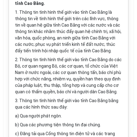
tỉnh Cao Bằng.
1. Thông tin tình hình th
ế
gi
ớ
i v
à
o t
ỉ
nh Cao Bằng
l
à
thông tin về tình hình th
ế
giới trên các lĩnh vực, thông
tin về quan hệ giữa tỉnh Cao Bằng với các nước v
à
các
thông tin khác nh
ằ
m thúc đ
ẩ
y quan hệ chính trị, x
ã
hội,
văn hóa, quốc phòng, an ninh giữa tỉnh Cao Bằng với
các nước; phục vụ phát triển kinh tế đất nước; thúc
đ
ẩ
y tiến trình hội
n
hập quốc tế của tỉnh Cao Bằng.
2. Thông tin t
ì
nh hình thế gi
ớ
i vào tỉnh Cao Bằng do các
Bộ, cơ quan n
g
ang Bộ, các cơ quan, tổ chức của Việt
Nam ở nước ngoài, các cơ quan thông tấn, báo chí phù
hợp với chức năng, nhiệm vụ, quyền hạn theo quy định
của pháp luật, thu thập, tổng h
ợ
p và cung cấp cho cơ
quan có th
ẩ
m quyền, báo chí và người dân Cao Bằng.
3. Thông tin tình hình thế
gi
ới vào tỉnh Cao Bằng bằng
qua các h
ì
nh thức sau đây:
a) Qua người phát ngôn.
b) Qua các phương tiện thông tin đại chúng.
c) Đăng tải qua C
ổ
ng thông tin điện tử và các trang