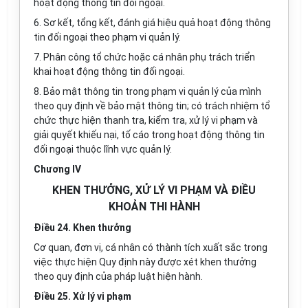
hoạt động thông tin đối ngoại.
6. Sơ kết, t
ổ
ng kết, đánh giá hiệu quả hoạt
đ
ộng thông
tin đối ngoại theo phạm vi quản lý.
7. Phân công tổ chức hoặc cá nhân phụ trách tri
ể
n
khai hoạt động thông tin đối ngoại.
8. Bảo mật thông tin trong phạm vi quản lý của mình
theo quy định về bảo mật thông tin; có trách nhiệm tổ
chức thực hiện thanh tra, ki
ể
m tra, xử lý vi phạm và
giải quyết khiếu nại, tố cáo trong hoạt động thông tin
đối ngoại thuộc lĩnh v
ự
c quản lý.
Chương IV
KHEN THƯỞNG, XỬ LÝ VI PHẠM VÀ ĐIỀU
KHOẢN THI HÀNH
Điều 24. Khen thưởng
Cơ quan, đơn vị, cá nhân có thành tích xu
ấ
t s
ắ
c trong
việc thực hiện Qu
y
định này được xét khen thưởng
theo quy định c
ủa
pháp luật hiện hành.
Điều 25. Xử lý vi phạm