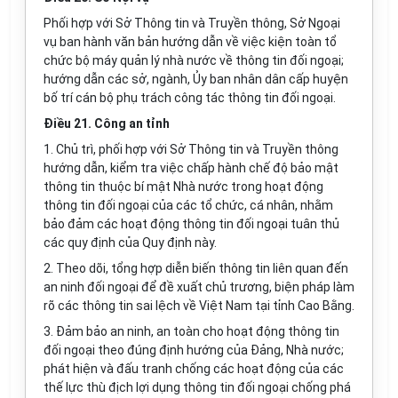
Phối hợp với Sở Thông tin và Truyền thông, Sở Ngoại
vụ ban hành văn bản hướng dẫn về việc kiện toàn tổ
chức bộ máy quản lý nhà nước về thông tin đối ngoại;
h
ướ
ng dẫn các sở, ngành, Ủy ban nhân dân c
ấ
p huyện
b
ố
trí cán bộ phụ trách công tác thông tin đối ngoại.
Điều 21. Công an tỉnh
1. Chủ trì, phối hợp với Sở Thông tin và Truyền thông
hướng dẫn, kiểm tra việc ch
ấ
p hành ch
ế
độ bảo mật
thông tin thuộc bí mật Nhà nước trong hoạt động
thông tin đối ngoại c
ủ
a các tổ chức, cá nhân, nhằm
bảo đ
ả
m các hoạt động thông tin đối ngoại tuân thủ
các quy định của Quy định này.
2. Theo dõi, t
ổ
ng hợp diễn biến thông tin liên quan đ
ế
n
an ninh đối ngoại đ
ể
đề xuất chủ trương, biện pháp làm
rõ các thông tin sai lệch về Việt Nam tại tỉnh Cao Bằng.
3. Đảm bảo an ninh, an toàn cho hoạt động thông tin
đối ngoại theo đúng định hướng của Đảng, Nhà nước;
phát hiện và đấu tranh chống các hoạt động của các
thế lực thù địch lợi dụng thông tin đối ngoại chống phá