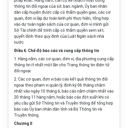
pháp khác. H
ằ
ng năm, căn cứ k
ế
hoạch hoạt động
thông tin đối ngoại của sở, ban, ngành,
Ủ
y ban nhân
dân cấp huyện được cấp có th
ẩ
m quyền giao, các cơ
quan, đơn vị
l
ập dự toán kinh phí thực hiện, tổng hợp
vào dự toán ngân sách của cơ quan, đơn vị mình gửi
Sở Tài chính để trình cấp có thẩm quyền xem xét,
quy
ế
t định theo quy định của Luật Ngân sách nhà
nước.
Điều 6. Chế độ báo cáo và cung cấp thông tin
1. Hàng năm, các cơ quan, đơn vị, địa phương cung cấp
thông tin ít nhất một lần cho Trang thông tin
đ
iện tử
đ
ối ngoại.
2. Các cơ quan, đơn vị báo cáo kết quả thông tin đối
ngoại theo phạm vi quản lý, định kỳ 06 tháng chậm
nh
ấ
t v
à
o n
g
ày 10 tháng 6, báo cáo năm chậm nhất vào
20 tháng 11 hàng năm, hoặc báo cáo
đ
ột xuất khi có
yêu cầu gửi Sở Thông tin và Truyền thông để t
ổ
ng hợp
báo cáo Ủy ban nhân dân tỉnh và Bộ Thôn
g
tin và
Truyền thông.
Chương
II