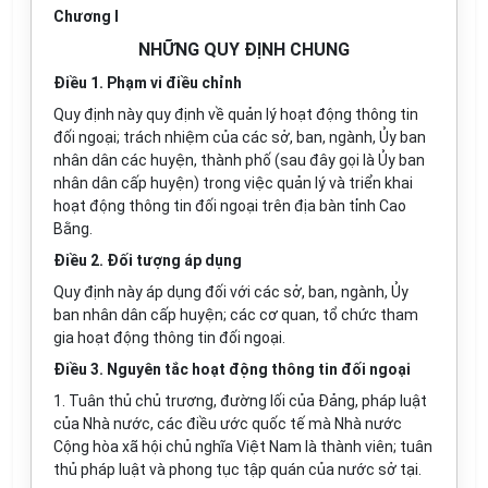
Chương I
NHỮNG QUY ĐỊNH CHUNG
Điều 1. Phạm vi điều chỉn
h
Quy định n
à
y quy định về quản lý hoạt động thông tin
đối ngoại; trách nhiệm của các sở, ban, ngành, Ủy ban
nhân dân các huyện, thành phố (sau đây gọi là Ủy ban
nhân dân cấp huyện) trong việc quản lý và triển khai
hoạt động thông tin đ
ố
i ngoại trên địa bàn tỉnh Cao
Bằng.
Điều 2. Đối tượng áp dụng
Quy định này áp dụng đ
ố
i với các sở, ban, ngành, Ủy
ban nhân dân cấp huyện; các cơ quan, t
ổ
chức tham
gia hoạt động thông tin đối ngoại.
Điều 3. Nguyên tắc hoạt động thông tin đối ngoại
1. Tuân thủ chủ trương, đường lối của Đảng, pháp luật
của Nhà n
ướ
c, các điều ước quốc tế mà Nhà nước
Cộng hòa xã hội chủ nghĩa Việt Nam là th
à
nh viên; tuân
thủ pháp luật và phong tục tập quán của n
ướ
c sở tại.