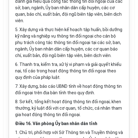
đánh giá hiệu quả công tác thông tin đối ngoại của các
s
ở
, ban, ngành, Ủy ban nhân dân cấp huyện, các cơ
quan, báo chí, xu
ấ
t b
ả
n, đội ngũ biên tập viên, biên dịch
viên.
5. Xây dựng và thực hiện kế hoạch tập huấn, bồi d
ưỡng
kỹ năng và nghiệp vụ thông tin đối ngoại cho cán bộ
phụ trách công tác thông tin đối ngoại tại các sở
,
ban,
ngành, Ủy ban nhân dân cấp huyện, các cơ quan báo
chí, xuất bản, đội ngũ biên tập viên, biên dịch viên.
6. Thanh tra, ki
ể
m tra, xử lý vi phạm và giải quyết khiếu
nại, tố cáo tron
g
hoạt động thông tin đối ngoại theo
quy định của pháp luật.
7. Xây dựng, báo cáo UBND tỉnh về hoạt động thông tin
đối ngoại trên địa b
à
n tỉnh theo quy định.
8. S
ơ
kết, t
ổ
ng kết hoạt động thông tin đối ngoại; khen
thưởng, k
ỷ
luật đối với cơ quan, tổ chức, cá nhân tham
gia hoạt động thông tin đối ngoại.
Điều 16. Văn phòng Ủy ban nhân dân tỉnh
1. Chủ tr
ì
, phối h
ợ
p với Sở Thông tin và Truyền thông và