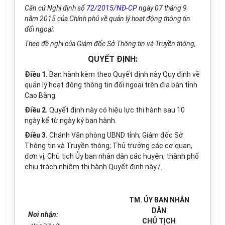
Căn cứ Nghị
đ
ịnh số
72/2015/NĐ-CP
ngày 07 tháng 9
năm 2015 của Chính ph
ủ
v
ề
qu
ả
n lý hoạt động thông tin
đ
ố
i ngoại;
Theo đề nghị của Giám đốc Sở Thông tin và Truyền thông,
QUYẾT ĐỊNH:
Điều 1.
Ban hành kèm theo Quyết định này Quy định về
quản lý hoạt động thông tin đối ngoại trên địa bàn tỉnh
Cao Bằng.
Điều 2.
Quyết định này có hiệu lực thi hành sau 10
ngày kể từ ngày ký ban hành.
Điều 3.
Chánh Văn phòng UBND tỉnh; Giám đốc Sở
Thông tin và Truyền thông; Thủ trưởng các cơ quan,
đơn vị; Chủ tịch Ủy ban nhân dân các huyện, thành phố
chịu trách nhiệm thi hành Quyết định này./.
TM. ỦY BAN NHÂN
DÂN
Nơi nhận:
CHỦ TỊCH