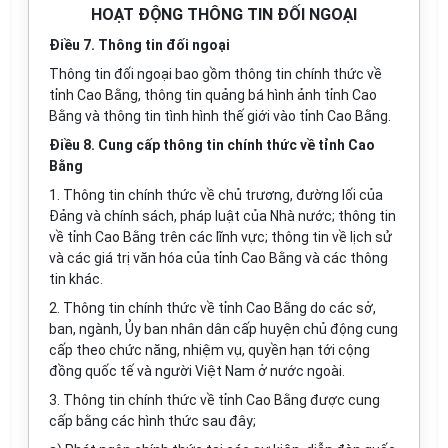
HOẠT ĐỘNG THÔNG TIN ĐỐI NGOẠI
Điều 7. Thông tin đối ngoại
Thông tin đối ngoại bao gồm thông tin chính thức về
tỉnh Cao Bằng, thông tin quảng bá hình
ả
nh tỉnh Cao
Bằng và thông tin tình hình th
ế
giới vào t
ỉ
nh Cao Bằng.
Điều 8. Cung cấp thông tin chính thức về tỉnh Cao
Bằng
1. Thông tin chính thức về chủ trương, đường
lố
i của
Đảng và chính sách, pháp
l
uật của Nh
à
nước; thông tin
về t
ỉ
nh Cao Bằng trên các lĩnh vực; thông tin về lịch sử
và các giá trị văn hóa của tỉnh Cao Bằng và các thông
tin khác.
2. Thông tin chính thức về tỉnh Cao Bằng do các sở,
ban, ngành, Ủy ban nhân dân cấp huyện chủ động cung
cấp theo chức năng, nhiệm vụ, quyền hạn tới cộng
đồng qu
ố
c t
ế
và người Việt Nam ở nước ngoài.
3. Thông tin chính thức về tỉnh Cao Bằng được cung
cấp bằng các hình thức sau đây;