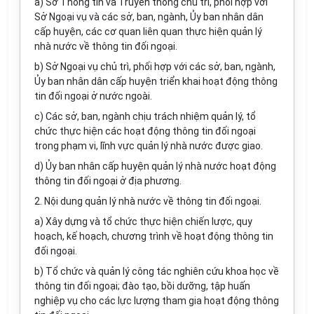
a) Sở Thông tin và Truyền thông chủ trì, phối hợp với
Sở Ngoại vụ và các sở, ban, ngành, Ủy ban nhân dân
cấp huyện, các cơ quan
l
iên quan thực hiện quản lý
nhà nước v
ề
thông tin đối ngoại.
b) Sở Ngoại vụ chủ trì, phối hợp với các sở, ban, ngành,
Ủ
y ban nhân dân c
ấ
p huyện tri
ể
n khai hoạt động thông
tin
đố
i ngoại ở nước ngoài.
c) Các sở, ban, ngành chịu trách nhiệm quản lý, tổ
chức thực hiện các hoạt động thông tin đối ngoại
trong phạm vi, lĩnh vực quản
lý
nhà nước được
g
iao.
d)
Ủ
y ban nhân cấp huyện qu
ả
n lý nhà nước hoạt động
thông tin
đối ng
oại ở địa phương.
2. Nội dung quản lý nh
à
nước v
ề
thông tin
đố
i ngoại.
a) Xây dựng và tổ chức thực hiện chi
ế
n lược, quy
hoạch, k
ế
hoạch, chương trình về hoạt động thông tin
đố
i ngoại.
b) T
ổ
chức và quản lý công tác nghiên cứu khoa học về
thông tin đối ngoại; đào tạo, bồi d
ưỡn
g, tập huấn
nghiệp vụ cho các lực lượng tham gia hoạt độn
g
thông