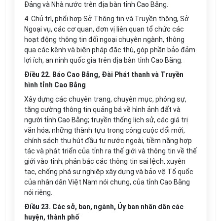
Đảng và Nhà nước trên địa bàn tỉnh Cao Bằng.
4. Chủ trì, phối hợp Sở Thông tin và Truyền thông, Sở
Ngoại vụ, các cơ quan, đ
ơ
n vị
li
ên quan tổ chức các
hoạt động thông tin đối ngoại chuyên ngành, thông
qua các kênh và biện pháp đặc thù, góp phần bảo đảm
lợi ích, an ninh quốc gia trên địa bà
n
tỉnh Cao Bằng.
Điều 22. Báo Cao Bằng, Đài Phát thanh và Truyền
hình tỉnh Cao Bằng
Xây dựng các chuyên trang, chuyên mục, phóng sự,
tăng cường thôn
g
tin quảng bá về hình ảnh đất và
người tỉnh Cao Bằng; truyền thống lịch sử, các
gi
á trị
văn hóa; những thành tựu trong công cuộc đ
ổ
i mới,
chính sách thu hút đầu tư nước ngoài, tiềm năng hợp
tác và phát tri
ể
n của
t
ỉnh ra th
ế
giới và thông tin về thế
giới vào tỉnh; phản bác các thông tin sai lệch, xuyên
tạc, ch
ố
ng phá sự nghiệp xây dựng và bảo vệ T
ổ
quốc
của nhân dân Việt Nam nói chung, c
ủ
a tỉnh Cao Bằng
nói riêng.
Điều 23. Các sở, ban, ngành, Ủy ban nhân dân các
huyện, thành phố