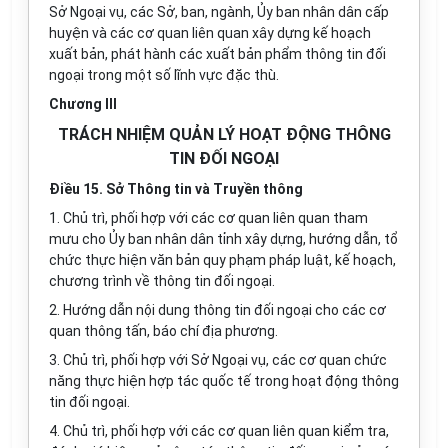
Sở Ngoại vụ, các Sở, ban, ngành,
Ủ
y ban nhân dân c
ấ
p
huyện và các cơ quan liên quan xây dựng kế hoạch
xuất bản, phát hành các xuất bản ph
ẩ
m thông tin đối
ngoại trong một số lĩnh vực đặc thù.
Chương III
TRÁCH NHIỆM QUẢN LÝ HOẠT ĐỘNG THÔNG
TIN ĐỐI NGOẠI
Điều 15. Sở Thông tin và Truyền thông
1. Chủ trì, phối hợp với các cơ quan liên quan tham
mưu cho Ủy ban nhân dân tỉnh xây dựng, hướng dẫn, tổ
chức thực hiện văn bản quy phạm pháp luật, kế hoạch,
chương trình về thông tin đối ngoại.
2. Hướng dẫn nội dung thông tin đối ngoại cho các cơ
quan thông t
ấ
n, báo chí địa phương
.
3. Chủ trì, ph
ố
i h
ợ
p với Sở Ngoại vụ, các cơ quan chức
năng thực hiện hợp tác quốc t
ế
trong hoạt động thông
tin đối ngoại
.
4. Chủ trì, ph
ố
i h
ợ
p với các
cơ
quan li
ê
n quan kiểm tra,