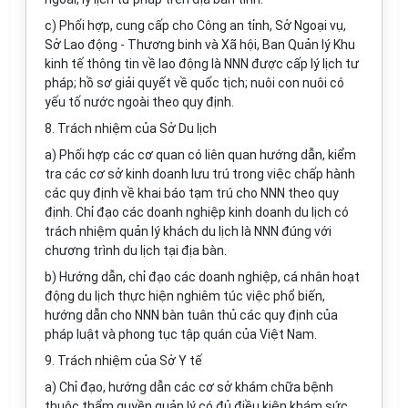
c) Phối hợp, cung cấp cho Công an tỉnh, Sở Ngoại vụ,
Sở Lao động - Thương binh và Xã hội, Ban Quản lý Khu
kinh tế thông tin về lao động là NNN được c
ấ
p lý lịch tư
pháp; hồ sơ gi
ả
i quyết về quốc tịch; nuôi con nuôi có
yếu tố nước ngoài theo quy định.
8. Trách nhiệm của Sở Du lịch
a) Phối hợp các cơ quan có liên quan hướng dẫn, kiểm
tra các cơ sở kinh doanh lưu trú trong việc chấp hành
các quy
đị
nh về khai báo tạm trú cho NNN theo quy
định. Chỉ đạo các doanh nghiệp kinh doanh du lịch c
ó
trách nhiệm quản lý khách du lịch là NNN đúng với
chương trình du lịch tại địa bàn.
b) Hướng dẫn, chỉ đạo các doanh nghiệp, cá nhân hoạt
động du lịch thực hiện nghiêm túc việc ph
ổ
biến,
hướng dẫn cho NNN bàn tuân thủ các quy định của
pháp luật và phong tục tập quán của Việt Nam.
9. Trách nhiệm của S
ở
Y tế
a) Ch
ỉ
đạo, hướng dẫn các cơ s
ở
khám chữa bệnh
thuộc thẩm quyền quản lý có đủ điều kiện khám sức