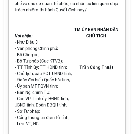
phố và các cơ quan, tổ chức, cá nhân có liên quan chịu
trách nhiệm thi hành Quyết định này./.
TM.ỦY BAN NHÂN DÂN
Nơi nhận:
CHỦ TỊCH
- Như
Đ
iều 3
;
- Văn phòng Chính phủ
;
- Bộ Công an;
- Bộ Tư pháp (Cục KTVB);
- TT T
ỉ
nh ủy; TT HĐND tỉnh;
Trần Công Thuật
- Chủ tịch, các PCT UBND tỉnh
;
- Đoàn
đ
ại biểu Quốc hội tỉnh;
-
Ủ
y ban MTTQVN t
ỉnh
;
- Ban Nội ch
í
nh TU;
- Các VP: Tỉnh ủy; HĐND tỉnh;
UBND tỉnh;
Đ
oàn ĐBQH tỉnh;
- S
ở
Tư pháp;
- Cổng thông tin điện t
ử
tỉnh;
- Lưu: VT, NC
.