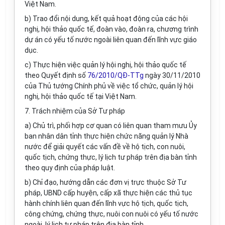
Việt Nam.
b) Trao đổi nội dung, kết quả hoạt động của các hội
nghị, hội thảo quốc tế, đoàn vào, đoàn ra, chương trình
dự án có yếu tố nước ngoài liên quan đến lĩnh vực giáo
dục.
c) Thực hiện việc quản lý hội nghị, hội thảo quốc tế
theo Quyết định số
76/2010/QĐ-TTg
ngày 30/11
/
2010
của Thủ tướng Chính phủ về việc tổ chức, quản lý hội
nghị, hội thảo quốc tế tại Việt Nam.
7. Trách nhiệm của Sở Tư pháp
a) Chủ trì, phối hợp cơ quan có liên quan tham mưu Ủy
ban nhân dân t
ỉ
nh thực hiện chức n
ă
ng quản lý Nhà
nước đ
ể
g
i
ải quyết các vấn đề về hộ tịch, con nuôi,
quốc tịch, chứng thực, lý lịch tư pháp trên địa bàn tỉnh
theo quy định của pháp luật.
b) Chỉ đạo, hướng dẫn các đơn vị trực thuộc Sở Tư
pháp, UBND cấp huyện, cấp xã thực hiện các thủ tục
hành chính liên quan đến lĩnh vực hộ tịch, quốc tịch,
công chứng, chứng thực, nuôi con nuôi có yếu tố nước
ngoài, lý lịch tư pháp trên địa bàn tỉnh.