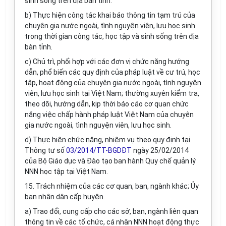
sinh sống tr
ê
n địa bàn t
ỉ
nh.
b) Thực hiện công tác khai báo thông tin tạm trú của
chuyên gia nước ngoài, tình nguyện viên, lưu học sinh
trong thời gian công tác, học tập và sinh sống trên địa
bàn tỉnh.
c) Ch
ủ
trì, phối hợp với các đơn vị chức năng hướng
dẫn, phổ biến các quy định của pháp luật về cư trú, học
tập, hoạt động của chuyên gia nước ngoài, t
ì
nh nguyện
viên, lưu học sinh tại Việt Nam; thường xuyên kiểm tra,
theo dõi, hướng dẫn
,
kịp thời báo cáo cơ quan chức
năng việc chấp hành pháp luật Việt Nam của chuyên
gia nước ngoài, tình nguyện viên, lưu học sinh.
d) Thực hiện chức năng, nhiệm vụ theo quy định tại
Thông tư s
ố
03/2014/TT-BGDĐT
ngày 25/02/2014
của Bộ Giáo dục và Đào tạo ban hành Quy chế quản lý
NNN học tập tại Việt Nam.
15. Trách nhiệm của các cơ quan, ban, ngành khác; Ủy
ban nhân dân cấp huyện.
a) Trao đổi, cung cấp cho các sở, ban, ngành liên quan
thông tin về các tổ chức, cá nhân NNN hoạt động thực