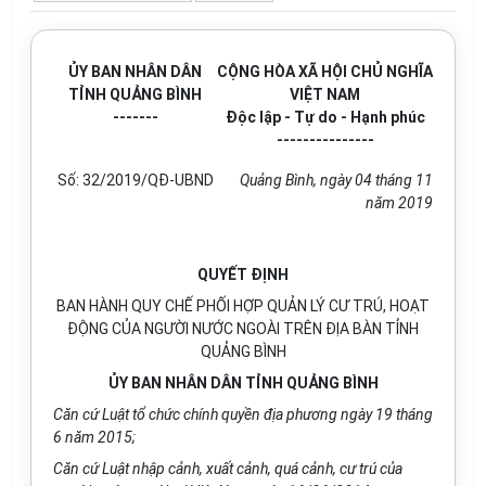
ỦY BAN NHÂN DÂN
CỘNG HÒA XÃ HỘI CHỦ NGHĨA
TỈNH QUẢNG BÌNH
VIỆT NAM
-------
Độc lập - Tự do - Hạnh phúc
---------------
Số: 3
2/2019
/QĐ-UBND
Quảng Bình, ngày
04
tháng 11
năm 201
9
QUYẾT ĐỊNH
BAN HÀNH QUY CHẾ PHỐI HỢP QUẢN LÝ CƯ TRÚ, HOẠT
ĐỘNG CỦA NGƯỜI NƯỚC NGOÀI TRÊN ĐỊA BÀN TỈNH
QUẢNG BÌNH
ỦY BAN NHÂN DÂN TỈNH QUẢNG BÌNH
Căn cứ Luật t
ổ
chức chính quy
ề
n địa phương ngày 19 tháng
6 năm 2015;
C
ă
n cứ Luật nhập cảnh, xu
ấ
t cảnh, qu
á
cảnh, cư trú của