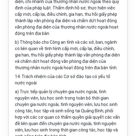
diện, chi nhánh của thươn
g
nhân nước ngoài theo quy
định của pháp luật. Th
ẩ
m định h
ồ
sơ, thực hiện v
i
ệc
cấp mới, cấp lại, điều ch
ỉ
nh, gia hạn, thu hồ
i
giấy phép
thành lập văn phòng đại diện và chấm d
ứ
t hoạt động
văn phòng
đ
ại diện của thương nhân nước ngoài hoạt
động trên địa bàn
.
b) Thông báo cho Công an t
ỉ
nh và các s
ở
, ban, ngành
có liên quan về tình hình cấp mới, cấp lại, điều chỉnh,
gia hạn, thu hồi giấy phép thành lập văn phòng đại diện
và chấm dứt hoạt động văn phòng đại diện của
thương nhân nước ngoài hoạt động trên địa bàn tỉnh.
14. Trách nhiệm của các Cơ sở đào tạo có yếu tố
nước ngoài
a) Trực tiếp quản lý chuyên gia nước ngoài, tình
nguyện viên, lưu học sinh trong toàn bộ thời gian
chuyên gia nước ngoài, tình nguyện viên, lưu học sinh
công tác, học tập và sinh sống tại Quảng Bình; phối
hợp với các cơ quan có th
ẩ
m quyền giải quyết các vấn
đề liên quan đến chuyên gia nước ngoài, tình nguyện
viên, lưu học sinh trong thời gian công tác, học tập và