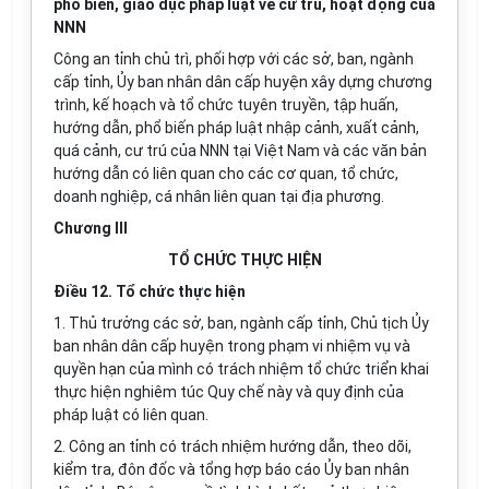
phổ biến, giáo dục pháp luật về cư trú, hoạt động của
NNN
Công an t
ỉ
nh chủ trì, ph
ố
i hợp với các sở, ban, ngành
c
ấ
p tỉnh,
Ủ
y ban nhân dân cấp huyện xây dựng chương
trình, kế hoạch và tổ chức tuyên truyền, tập huấn,
hướng dẫn, phổ biến pháp luật nhập cảnh, xu
ấ
t cảnh,
quá cảnh, cư trú của NNN tại Việt Nam và các văn bản
hướng dẫn có liên quan cho các cơ quan, tổ chức,
doanh nghiệp, cá nhân liên quan tại địa phương.
Chương III
TỔ CHỨC THỰC HIỆN
Điều 12. Tổ chức thực hiện
1. Thủ trư
ở
ng các sở, ban, ngành cấp tỉnh, Chủ tịch Ủy
ban nhân dân cấp huyện trong phạm vi nhiệm vụ và
quyền hạn của
m
ình có trách nhiệm t
ổ
chức triển khai
thực hiện nghiêm túc Quy chế này và quy định của
pháp luật có liên quan.
2. Công an tỉnh có trách nh
i
ệm hướng dẫn, theo d
õ
i,
ki
ể
m tra, đôn đốc và t
ổ
ng hợp báo cáo
Ủ
y ban nhân