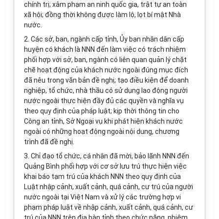
chính trị; xâm phạm an ninh quốc gia, trật tự an toàn
xã hội; đ
ồ
ng thời không được làm lộ, lọt bí mật Nhà
nước.
2. Các sở, ban, ngành cấp tỉnh, Ủy ban nhân dân cấp
huyện có khách là NNN
đ
ến làm việc có trách nhiệm
phối hợp với sở, ban, ngành có liên quan quản lý chặt
chẽ hoạt động của khách nước ngoài đúng mục đích
đã nêu trong văn bản đề nghị; tạo điều kiện để doanh
nghiệp, tổ chức, nhà thầu có sử dụng lao động người
nước ngoài thực hiện
đ
ầy đủ các quyền và nghĩa vụ
theo quy định của pháp luật; kịp thời thông tin cho
Công an tỉnh, Sở Ngoại vụ khi phát hiện khách nước
ngoài có nh
ữ
ng hoạt động ngoài nội dung, chương
trình đã đề nghị.
3. Chỉ đạo tổ chức, cá nhân
đ
ã mời, bảo lãnh NNN đến
Quảng Bình phối hợp với cơ s
ở
lưu trú thực hiện v
i
ệc
khai báo tạm trú của khách NNN theo quy định của
Luật nhập c
ả
nh, xuất cảnh, quá cảnh, cư trú của người
nước ngoài tại Việt Nam và x
ử
lý các trường hợp vi
phạm pháp luật về nhập cảnh, xuất cảnh, quá cảnh, cư
trú của NNN trên
đ
ịa bàn tỉnh theo chức năng, nhiệm