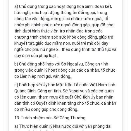
a) Ch
ủ
động trong các hoạt động hòa bình, đoàn kết,
hữu nghị, các hoạt động thông tin đối ngoại; trong
công tác vận động, mời gọi cá nhân nước ngoài, tổ
chức phi chính phủ nước ngoài đ
ó
ng góp, giúp đ
ỡ
cho
tỉnh dưới hình thức viện trợ nhân đạo trong các
chương trình chăm sóc sức kh
ỏ
e cộng đồng, giúp trẻ
khuyết tật, giáo dục mầm non, nuôi trẻ mồ côi, dạy
nghề cho phụ nữ nghèo... theo đúng trình tự, thủ t
ụ
c và
quy định của pháp luật.
b) Ch
ủ đ
ộng phối hợp với Sở Ngoại vụ, Công an tỉnh
trong việc quản lý hoạt động của các cá nhân, tổ chức
do Liên hiệp mời gọi, vận động.
c) Phối hợp với Ủy ban Mặt trận T
ổ
quốc Việt Nam t
ỉ
nh
Quảng Bình, Công an tỉnh, Sở Ngoại vụ và các cơ quan
có liên quan, tham mưu đề xuất Chủ tịch Ủy ban nhân
dân tỉnh có Quyết định khen tặng cho tổ chức, cá nhân
có nh
i
ều đóng góp cho cộng đồng.
13. Trách nhiệm của Sở Công Thương
a) Thực hiện quản lý Nhà nước đối với văn phòng đại