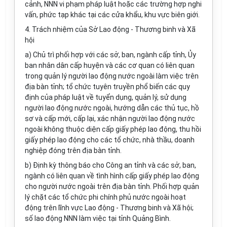
cảnh, NNN vi phạm pháp luật hoặc các trường hợp nghi
vấn, phức tạp khác tại các cửa khẩu, khu vực biên giới.
4. Trách nhiệm của Sở Lao động - Thương binh và Xã
hội
a) Chủ trì phối hợp với các sở, ban, ngành cấp tỉnh, Ủy
ban nhân dân cấp huyện và các cơ quan có liên quan
trong quản lý người lao động nước ngoà
i
làm việc trên
địa bàn tỉnh; tổ chức tuyên truyền phổ biến các quy
định của pháp luật về tuyển dụng, qu
ả
n lý, sử dụng
người lao động nước ngoài, hướng dẫn các thủ tục, hồ
sơ và cấp mới, cấp lại, xác nhận người lao động nước
ngoài không thuộc diện cấp giấy phép lao động, thu hồi
giấy phép lao động cho các tổ chức, nhà thầu, doanh
nghiệp đóng trên địa bàn tỉnh.
b) Định kỳ thông báo cho Công an tỉnh và các sở, ban,
ngành có liên quan về tình hình cấp giấy phép lao động
cho người nước ngoài trên địa bàn tỉnh. Phối hợp quản
lý chặt các tổ chức phi chính phủ nước ngoài hoạt
động trên lĩnh vực Lao động - Thương binh và Xã hội;
số lao động NNN làm việc tại tỉnh Qu
ả
ng Bình.