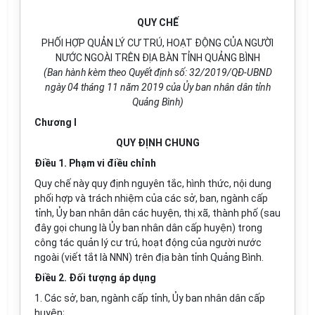
QUY CHẾ
PHỐI HỢP QUẢN LÝ CƯ TRÚ, HOẠT ĐỘNG CỦA NGƯỜI
NƯỚC NGOÀI TRÊN ĐỊA BÀN TỈNH QUẢNG BÌNH
(Ban hành kèm
t
heo Quyết định s
ố: 32
/20
1
9/QĐ-UBND
ngày
04
th
á
n
g 11
năm 2019 của
Ủ
y ban nhân dân tỉnh
Q
uảng Bình)
Chương I
QUY ĐỊNH CHUNG
Điều 1. Phạm vi điều chỉnh
Quy ch
ế
này quy định nguyên t
ắ
c, hình thức, nội dung
ph
ố
i h
ợ
p và trách nhiệm của các sở, ban, ngành cấp
tỉnh,
Ủ
y ban nhân dân các huyện, thị xã, thành phố (sau
đây gọi chung là Ủy ban nhân dân cấp huyện) trong
công tác quản lý cư trú, hoạt động của người nước
ngoài (viết tắt là NNN) trên địa bàn tỉnh Quảng Bình.
Điều 2. Đối tượng áp dụng
1. Các sở, ban, ngành cấp t
ỉ
nh, Ủy ban nhân dân cấp
huyện;