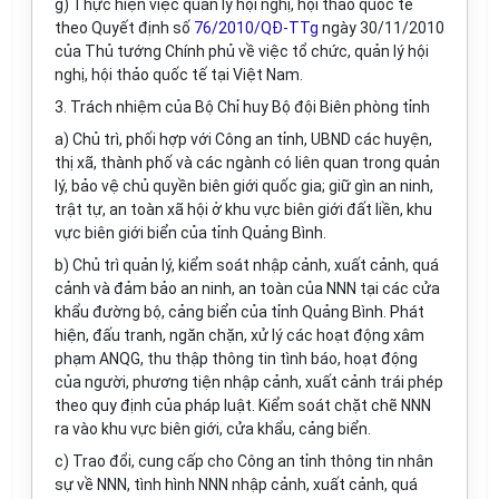
g) Thực hiện việc qu
ả
n lý hội nghị, hội thảo quốc tế
theo Quyết định số
76/2010/QĐ-TTg
ngày 30/11/2010
của Thủ tướng Chính phủ về việc tổ chức, quản lý hội
nghị, hộ
i
thảo quốc tế tại V
i
ệt Nam.
3
.
Trách nhiệm của Bộ Chỉ huy Bộ đội Biên phòng tỉnh
a) Chủ trì, phối hợp với Công an tỉnh, UBND các huyện,
thị xã, thành phố và các ngành có liên quan trong quản
lý, bảo vệ chủ quyền biên giới quốc gia; gi
ữ
gìn an ninh,
trật tự, an toàn xã hội ở khu vực biên giới đất liền, khu
vực biên giới biển của t
ỉ
nh Quảng Bình.
b) Chủ trì quản lý, kiểm soát nhập cảnh, xuất cảnh, quá
cảnh và đảm bảo an ninh, an toàn của NNN tại các cửa
khẩu đường bộ, cảng bi
ể
n của t
ỉ
nh Quảng Bình. Phát
hiện, đấu tranh, ngăn chặn, xử lý các hoạt động xâm
phạm ANQG, thu thập thông tin tình báo, hoạt động
của người, phương tiện nhập c
ả
nh, xuất cảnh trái phép
theo quy định của pháp luật. Kiểm soát chặt chẽ NNN
ra vào khu vực biên giới, cửa khẩu, cảng biển.
c) Trao đổi, cung cấp cho Công an tỉnh thông tin nhân
sự về NNN, tình hình NNN nhập cảnh, xuất cảnh, quá