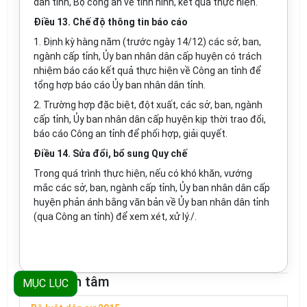
dân tỉnh, Bộ công an về tình hình, kết quả thực hiện.
Điều 13. Chế độ thông tin báo cáo
1. Định kỳ hàng năm (trước ngày 14/12) các s
ở
, ban,
ngành cấp tỉnh, Ủy ban nhân dân cấp huyện có trách
nhiệm báo cáo kết quả thực hiện v
ề
Công an tỉnh để
tổng hợp báo cáo Ủy ban nhân dân tỉnh.
2. Trường hợp đặc biệt, đột xuất, các sở, ban, ngành
cấp tỉnh, Ủy ban nhân dân cấp huyện kịp thời trao đổi,
báo cáo Công an t
ỉ
nh đ
ể
phối hợp, giải quyết.
Điều 14. Sửa đổi, bổ sung Quy chế
Trong quá trình thực hiện, n
ế
u có khó khăn, vướng
mắc các sở, ban, ngành cấp tỉnh, Ủy ban nhân dân cấp
huyện ph
ả
n ánh bằng văn bản v
ề
Ủy ban nhân dân tỉnh
(qua Công an t
ỉ
nh) để xem xét, xử
lý./.
Luật quan tâm
MỤC LỤC