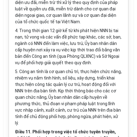
diện ưu đãi, miễn trừ thì xử lý theo quy định của pháp
luật về quyền ưu đãi, mi
ễ
n trừ dành cho cơ quan đại
diện ngoại giao, cơ quan lãnh sự và cơ quan đại diện
của tổ chức quốc tế tại Việt Nam.
4. Trong thời gian 12 giờ kể từ khi phát hiện NNN bị tai
nạn, tử vong và các vấn đề phức tạp khác, các s
ở
, ban,
ngành có NNN đến làm việc, lưu trú; Ủy ban nhân dân
cấp huyện nơi x
ả
y ra vụ việc kịp thời trao đ
ổ
i bằng văn
b
ả
n đến Công an tỉnh (qua Phòng QLXNC) và Sở Ngoại
vụ đ
ể
phối hợp giải quyết theo quy định.
5. Công an tỉnh là cơ quan chủ trì, thực hiện chức năng,
nhiệm vụ nắm tình hình, số liệu, xây dựng, triển kha
i
thực hiện công tác quản lý cư trú, hoạt động đối với
NNN trên địa bàn tỉnh. Kịp thời thông báo cho các cơ
quan chức năng, Ủy ban nhân dân cấp huyện về
phương thức, thủ đoạn vi phạm pháp luật trong
lĩ
nh
vực nhập cảnh, xuất c
ả
nh, cư trú của NNN trên địa bàn
t
ỉ
nh để ch
ủ
động ph
ố
i hợp, phòng ngừa, phát hiện, xử
lý.
Điều 11. Phối hợp trong việc tổ chức tuyên truyền,