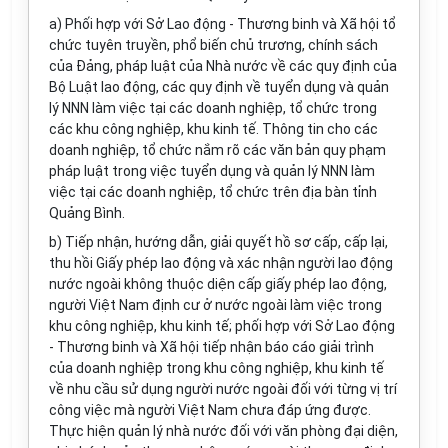
a) Phối hợp với S
ở
Lao
đ
ộng - Thương binh và X
ã
hội tổ
chức tuyên truyền, phổ biến chủ trương, chính sách
của Đảng, pháp luật của Nhà nước về các quy định của
Bộ Luật lao động, các quy định về tuyển dụng và qu
ả
n
lý NNN làm việc tại các doanh nghiệp, tổ chức trong
các khu công nghiệp, khu kinh tế. Thông tin cho các
doanh nghiệp, tổ chức n
ắ
m rõ các văn bản quy phạm
pháp luật trong việc tuyển dụng và quản lý NNN làm
việc tại các doanh nghiệp, tổ chức tr
ê
n địa bàn t
ỉ
nh
Qu
ả
ng Bình.
b) Tiếp nhận, hướng dẫn, giải quyết hồ sơ cấp, cấp lại,
thu hồ
i
Giấy phép lao động và xác nhận người lao động
nước ngoài không thuộc diện cấp giấy phép lao động,
người Việt Nam định cư ở nước ngoài làm việc trong
khu công nghiệp, khu kinh tế; phối hợp với S
ở
Lao động
- Thương binh và Xã hội tiếp nhận báo cáo giải trình
của doanh nghiệp trong khu công nghiệp, khu k
i
nh tế
về nhu cầu sử dụng người nước ngoài đối với từng vị trí
công v
i
ệc mà người Việt Nam chưa đáp ứng được.
Thực hiện quản lý nhà nước đối với văn phòng đạ
i
diện,