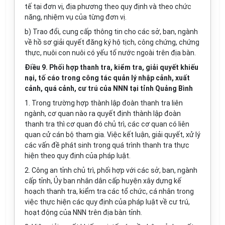
tế tại đơn vị, địa phương theo quy định và theo chức
năng, nhiệm vụ của từng đơn vị.
b) Trao đổi, cung cấp thông tin cho các
sở
, ban, ngành
về hồ sơ giải quyết đăng ký hộ tịch, công chứng, chứng
thực, nuôi con nuôi có yếu tố nước ngoài trên địa bàn.
Điều 9. Phối hợp thanh tra, kiểm tra, giải quyết khiếu
nại, tố cáo trong công tác quản lý nhập cảnh, xuất
cảnh, quá cảnh, cư trú của NNN tại tỉnh Quảng Bình
1. Trong trường h
ợ
p thành lập đoàn thanh tra liên
ngành, cơ quan nào ra quy
ế
t định thành lập đoàn
thanh tra thì cơ quan đó chủ trì, các cơ quan có liên
quan cử cán bộ tham gia. Việc kết luận, giải quyết, xử lý
các vấn đề phát sinh trong quá trình thanh tra thực
hiện theo quy định của pháp luật.
2. Công an tỉnh chủ tr
ì
, phối hợp với các sở, ban, ngành
cấp tỉnh,
Ủ
y ban nhân dân cấp huyện xây dựng kế
hoạch thanh tra, kiểm tra các t
ổ
chức, cá nhân trong
việc thực hiện các quy định của pháp luật về cư trú,
hoạt động của NNN tr
ê
n địa bàn tỉnh.