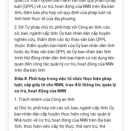
quan có thẩm quyền ban hành văn bản quy phạm pháp
luật (QPPL) về cư trú, hoạt động của NNN trên địa bàn
t
ỉ
nh, đảm bảo phù hợp với quy định của pháp luật và
tình hình thực tế của địa phương.
2. Sở Tư pháp chủ trì, phối hợp với Công an tỉnh, các
sở, ban, ngành cấp tỉnh, Ủy ban nhân dân cấp huyện
nghiên c
ứ
u, thẩm định các dự thảo văn bản QPPL
thuộc thẩm quyền ban hành của Ủy ban nhân dân tỉnh
hoặc dự thảo văn bản QPPL do Ủy ban nhân dân tỉnh
trình Hội đồng nhân dân tỉnh ban hành có nội dung liên
quan đến công tác quản lý cư trú, hoạt động của NNN
trên địa bàn tỉnh.
Điều 8. Phối hợp trong việc tổ chức thực hiện pháp
luật; cấp giấy tờ cho NNN; trao đổi thông tin; quản lý
cư trú, hoạt động của NNN
1. Trách nhiệm của Công an t
ỉ
nh
a) Chủ trì, phối hợp với các sở, ban, ngành cấp tỉnh, Ủy
ban nhân dân cấp huyện thực hiện công tác quản lý
Nhà nước về cư trú, hoạt động của NNN trên địa bàn
tỉnh; thực hiện việc cấp thị thực, thẻ tạm trú, thẻ