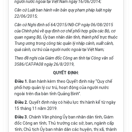
người nước ngoài tại Việt Nam ngày 16/06/2014;
C
ă
n cứ Luật ban hành v
ă
n bản quy phạm pháp luật ngày
22/06/2015;
Căn c
ứ
Nghị định số 64/20
1
5/NĐ-CP ngày 06/08/2015
của Ch
í
nh phủ về quy định cơ chế phối hợp gi
ữ
a các Bộ, cơ
quan ngang Bộ,
Ủ
y ban nhân dân t
ỉ
nh, thành ph
ố
trực thuộc
Trung ương trong công tác quản
l
ý nhập cảnh, xuất cảnh,
quá cảnh, cư trú của người nước ngoài tại Việt Nam;
Theo đ
ề
nghị của Gi
á
m đốc Công an t
ỉ
nh tại Công văn số
3586/CAT-PA08 ngày 26/8/20
1
9,
QUYẾT ĐỊNH:
Điều 1.
Ban hành kèm theo Quyết định này “Quy chế
phối hợp quản lý cư trú, hoạt động của người nước
ngoài trên địa bàn tỉnh Quảng Bình”.
Điều 2.
Quyết định này có hiệu lực thi hành kể từ ngày
15 tháng 11 năm 2019.
Điều 3.
Chánh Văn phòng Ủy ban nhân dân tỉnh, Giám
đốc Công an tỉnh; Thủ trưởng các sở, ban, ngành cấp
tỉnh; Chủ tịch Ủy ban nhân dân các huyện, thị xã, thành