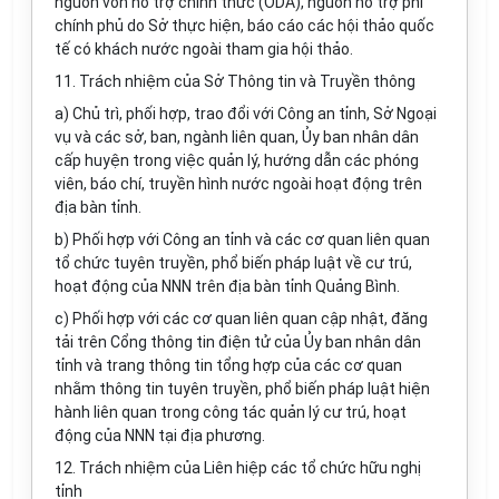
nguồn vốn hỗ trợ chính thức (ODA), nguồn h
ỗ
trợ phi
chính phủ do Sở thực hiện, báo cáo các hội thảo quốc
tế có khách nước ngoài tham gia hội thảo.
11. Trách nhiệm của S
ở
Thông t
i
n và Truyền thông
a) Chủ trì, phối hợp, trao đ
ổ
i với Công an tỉnh, Sở Ngoại
vụ và các s
ở
, ban, ngành liên quan, Ủy ban nhân dân
cấp huyện trong việc quản lý, hướng dẫn các phóng
viên, báo chí, truyền hình nước ngoài hoạt động trên
địa bàn tỉnh.
b) Phối hợp với Công an t
ỉ
nh và các cơ quan liên quan
tổ chức tuyên truyền, phổ biến pháp luật v
ề
cư trú,
hoạt động của NNN trên địa bàn t
ỉ
nh Quảng Bình.
c) Phối hợp với các cơ quan liên quan cập nhật, đăng
tải trên C
ổ
ng thông tin điện t
ử
của Ủy ban nhân dân
t
ỉ
nh và trang thông tin tổng hợp của các cơ quan
nh
ằ
m thông tin tuyên truyền, phổ biến pháp luật hiện
hành liên quan trong công tác qu
ả
n lý cư trú, hoạt
động của NNN tại địa phương.
12. Trách nhiệm của Liên hiệp các tổ chức hữu nghị
tỉnh