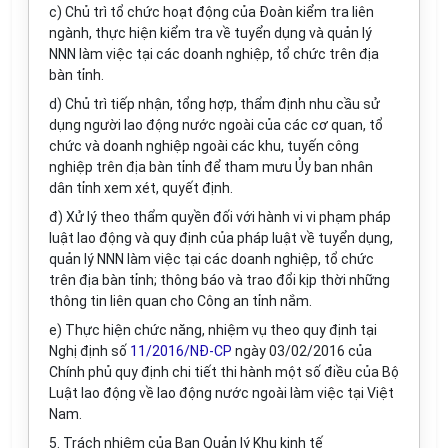
c) Chủ trì tổ chức hoạt động của Đoàn ki
ể
m tra liên
ngành, thực hiện ki
ể
m tra về tuyển dụng và quản lý
NNN làm việc tại các doanh nghiệp, tổ chức trên địa
bàn tỉnh.
d) Chủ trì tiếp nhận, tổng hợp, thẩm định nhu cầu sử
dụng người lao động nước ngoài của các cơ quan, tổ
chức và doanh nghiệp ngoài các khu, tuyến công
nghiệp trên địa bàn tỉnh đ
ể
tham mưu Ủy ban nhân
dân tỉnh xem xét, quyết định.
đ) Xử lý theo thẩm quyền đối với hành vi vi phạm pháp
luật lao động và quy định của pháp luật về tuyển dụng,
quản lý NNN làm việc tại các doanh nghiệp, tổ chức
trên địa bàn tỉnh; thông báo và trao đ
ổ
i kịp thời những
thông tin liên quan cho Công an tỉnh nắm.
e) Thực hiện chức năng, nhiệm vụ theo quy định tại
Nghị định s
ố
11/2016/NĐ-CP
ngày 03/02/2016 của
Chính phủ quy định chi tiết thi hành một số điều của Bộ
Luật lao động về lao động nước ngoài làm việc tại Việt
Nam.
5. Trách nhiệm của Ban Quản lý Khu kinh t
ế