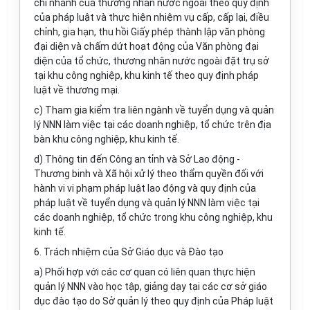
chi nhánh của thương nhân nước ngoài theo quy định
của pháp luật và thực hiện nhiệm vụ cấp, cấp lại, điều
chỉnh, gia hạn, thu hồi Giấy phép thành lập văn phòng
đại diện và chấm dứt hoạt động của Văn phòng đại
diện của tổ chức, thương nhân nước n
g
oài đặt trụ sở
tại khu công nghiệp, khu kinh tế theo quy định pháp
luật về thương mại.
c) Tham gia kiểm tra liên ngành về tuyển dụng và quản
lý NNN làm việc tại các doanh nghiệp, tổ chức trên địa
bàn khu công nghiệp, khu kinh tế.
d) Thông tin đến Công an t
ỉ
nh và Sở Lao động -
Thương binh và X
ã
hội xử lý theo thẩm quyền đối với
hành vi vi phạm pháp luật lao động và quy định của
pháp luật về tuyển dụng và quản lý NNN làm việc tại
các doanh nghiệp, t
ổ
chức trong khu công nghiệp, khu
kinh tế.
6. Trách nhiệm của Sở Giáo dục và Đ
à
o tạo
a) Phối hợp với các cơ quan có liên quan thực hiện
quản lý NNN vào học tập, g
i
ảng dạy tại các cơ sở giáo
dục đào tạo do Sở quản lý theo quy định của Pháp
l
uật