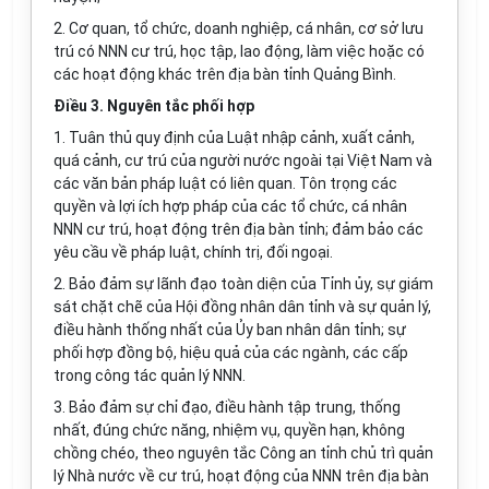
2. Cơ quan, tổ chức, doanh nghiệp, cá nhân, cơ sở lưu
trú có NNN cư trú, học tập, lao động, làm việc hoặc có
các hoạt động khác trên địa bàn t
ỉ
nh Qu
ả
ng Bình.
Điều 3. Nguyên tắc phối hợp
1. Tuân thủ quy định của Luật nhập cảnh, xuất cảnh,
quá cảnh, cư trú của người nước ngoài tại Việt Nam và
các văn bản pháp luật có liên quan. Tôn trọng các
quyền và lợi ích hợp pháp của các tổ chức, cá nhân
NNN cư trú, hoạt động trên địa bàn t
ỉ
nh; đảm bảo các
yêu cầu về pháp luật, chính trị, đối ngoại.
2. Bảo đảm sự lãnh đạo toàn diện của Tỉnh ủy, sự giám
sát chặt chẽ của Hội đồng nhân dân t
ỉ
nh và sự quản lý,
điều hành thống nhất của Ủy ban nhân dân tỉnh; sự
phối hợp đồng bộ, hiệu quả của các ngành, các cấp
trong công tác quản lý NNN.
3. Bảo đảm sự chỉ đạo, điều hành tập trung, thống
nhất, đúng chức năng, nhiệm vụ, quyền hạn, không
chồng chéo, theo n
g
uyên tắc Công an tỉnh chủ trì quản
lý Nhà nước về cư trú, hoạt động của NNN trên địa bàn