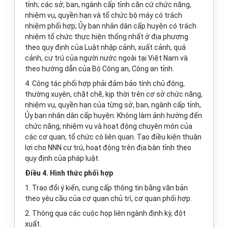
t
ỉ
nh; các sở, ban, ngành cấp tỉnh căn c
ứ
chức năng,
nhiệm vụ, quyền hạn và tổ chức bộ máy có trách
nhiệm phối hợp; Ủy ban nhân dân cấp huyện có trách
nh
i
ệm t
ổ
chức thực hiện thống nhất ở địa phương
theo quy định của Luật nhập cảnh, xuất cảnh, quá
cảnh, cư trú của người nước ngoài tại Việt Nam và
theo hướng dẫn của Bộ Công an, Công an tỉnh.
4. Công t
á
c phối hợp phải đảm bảo tính chủ động,
thường xuyên, chặt chẽ, kịp thời trên cơ sở chức n
ă
ng,
nhiệm vụ, quyền hạn c
ủ
a từng sở, ban, ngành c
ấ
p tỉnh,
Ủ
y ban nhân dân cấp huyện. Không làm ảnh hưởng đến
chức năng, nhiệm vụ và hoạt động chuyên môn của
các cơ quan, tổ chức có liên quan. Tạo điều kiện thuận
lợi cho NNN cư trú, hoạt động trên địa bàn t
ỉ
nh theo
quy định của pháp luật
.
Điều 4. Hình thức phối hợp
1.
Trao đổi ý kiến, cung cấp thông tin bằng v
ă
n bản
theo yêu cầu của cơ quan chủ trì, cơ quan phối hợp.
2. Thông qua các cuộc họp liên ngành định kỳ, đột
xu
ấ
t
.