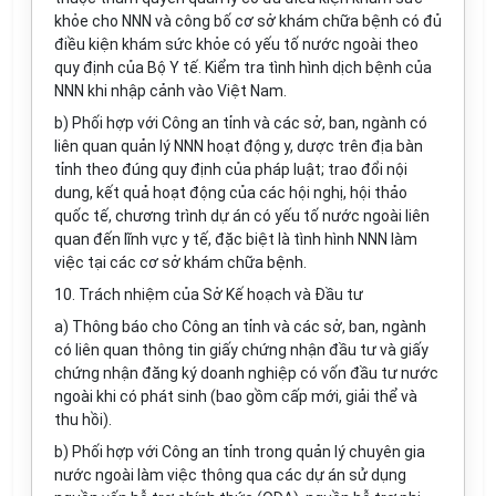
khỏe cho NNN và công b
ố
cơ sở khám chữa bệnh có đủ
điều kiện khám sức khỏe có yếu tố nước ngoài theo
quy định của Bộ Y tế. Ki
ể
m tra tình hình dịch bệnh của
NNN khi nhập cảnh vào Việt Nam.
b) Phối hợp với Công an t
ỉ
nh và các sở, ban, ngành có
liên quan quản lý NNN hoạt động y, dược trên địa bàn
tỉnh theo đúng quy định của pháp luật; trao đ
ổ
i nội
dung, k
ế
t quả hoạt động của các hội nghị, hội thảo
quốc tế, chương trình dự án có yếu tố nước ngoài liên
quan đến lĩnh vực y tế, đặc biệt là tình hình NNN làm
việc tại các cơ sở khám chữa bệnh.
10. Trách nhiệm của Sở K
ế
hoạch và Đầu tư
a) Thông báo cho Công an t
ỉ
nh và các sở, ban, ngành
có liên quan thông tin giấy chứng nhận đầu tư và
g
iấy
ch
ứ
ng nhận đăng ký doanh nghiệp có vốn đầu tư nước
ngoài khi có phát sinh (bao gồm cấp mới, giải thể và
thu hồi).
b) Phối hợp với Công an t
ỉ
nh trong quản lý chuyên gia
nước ngoài làm việc thông qua các dự án sử d
ụ
ng