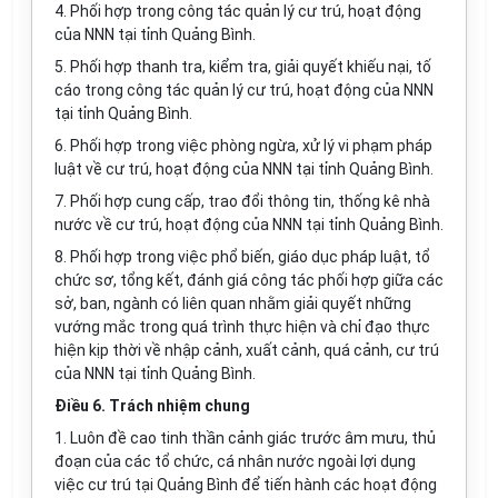
4. Phối hợp trong công tác quản lý cư trú, hoạt động
của NNN tại tỉnh Quảng Bình.
5. Phối hợp thanh tra, kiểm tra, giải quyết khiếu nại, tố
cáo trong công tác quản lý cư trú, hoạt động của NNN
tại tỉnh Quảng Bình.
6. Phối hợp trong việc phòng ngừa, xử lý vi phạm pháp
luật về cư trú, hoạt động của NNN tại tỉnh Quảng Bình.
7. Phối hợp cung cấp, trao đ
ổ
i thông tin, thống kê nhà
nước về cư trú, hoạt động của NNN tại t
ỉ
nh Quảng Bình.
8. Phối hợp trong việc phổ biến, giáo dục pháp luật, tổ
chức sơ, tổng kết, đánh giá công tác phối hợp giữa các
sở, ban, ngành có liên quan nhằm giải quyết nh
ữ
ng
vướng mắc trong quá trình thực hiện và chỉ đạo thực
hiện kịp thời về nhập cảnh, xuất c
ả
nh, quá cảnh, cư trú
c
ủ
a NNN tại t
ỉ
nh Quảng Bình.
Điều 6. Trách nhiệm chung
1. Luôn đề cao tinh thần cảnh giác trước âm mưu, thủ
đoạn của các tổ chức, cá nhân nước ngoài l
ợ
i dụng
việc cư trú tại Qu
ả
ng Bình để tiến hành các hoạt động