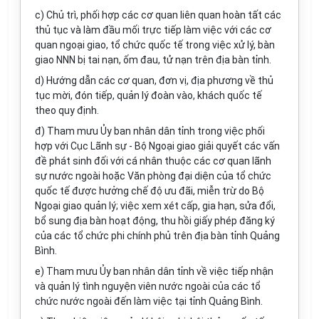
c) Chủ trì, phối hợp các cơ quan liên quan hoàn tất các
thủ tục và làm đầu mối trực tiếp làm việc với các cơ
quan ngoại giao, tổ chức quốc tế trong việc xử lý, bàn
giao NNN bị tai nạn, ốm đau, tử nạn trên địa bàn tỉnh.
d) Hướng dẫn các cơ quan, đơn vị, địa phương về thủ
tục mời, đón tiếp, quản lý đoàn vào, khách quốc tế
theo quy định.
đ) Tham mưu Ủy ban nhân dân t
ỉ
nh trong việc phối
hợp với Cục Lãnh sự - Bộ Ngoại giao gi
ả
i quyết các vấn
đề phát sinh đối với cá nhân thuộc các cơ quan lãnh
sự nước ngoài hoặc Văn phòng đại diện của tổ chức
qu
ố
c tế đ
ượ
c hưởng chế độ ưu đãi, miễn trừ do Bộ
Ngoại giao quản lý; việc xem xét cấp, gia hạn, sửa đổi,
bổ sung địa bàn hoạt động, thu hồi giấy phép đ
ă
ng ký
của các tổ chức phi chính phủ trên địa bàn tỉnh Quảng
Bình
.
e) Tham mưu Ủy ban nhân dân t
ỉ
nh về việc tiếp nhận
và quản lý tình nguyện viên nước ngoài của các tổ
chức nước ngoài đến làm việc tại t
ỉ
nh Quảng Bình.