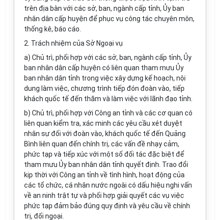
trên địa bàn với các sở, ban, ngành cấp tỉnh, Ủy ban
nhân dân cấp huyện đ
ể
phục vụ công tác chuyên môn,
th
ống
kê, báo cáo.
2. Trách nh
i
ệm của Sở Ngoại vụ
a) Chủ trì, phối hợp với các sở, ban, ngành cấp tỉnh, Ủy
ban nhân dân cấp huyện có liên quan tham m
ưu
Ủy
ban nhân dân tỉnh trong việc xây dựng kế hoạch, nội
dung làm việc, chương trình tiếp đón đo
à
n vào, tiếp
khách quốc t
ế
đ
ế
n thăm và làm việc với l
ã
nh đạo tỉnh.
b) Chủ trì, phối hợp với Công an tỉnh và các cơ quan có
l
iên quan kiểm tra, xác minh các yêu cầu xét duyệt
nhân sự đối với đoàn vào, khách quốc tế đến Quảng
Bình liên quan
đ
ến chính trị, các vấn đề nhạy cảm,
phức tạp và tiếp xúc với một số đ
ố
i tác đặc biệt để
tham mưu Ủy ban nh
â
n dân t
ỉ
nh quyết định. Trao đổi
kịp th
ờ
i với Công an tỉnh về tình hình, hoạt động của
các tổ chức, cá nhân nước ngoài có dấu hiệu nghi vấn
về an ninh trật tự và phối hợp giải quyết các vụ việc
phức tạp đảm bảo đúng quy định và yêu cầu về chính
trị, đối ngoại.