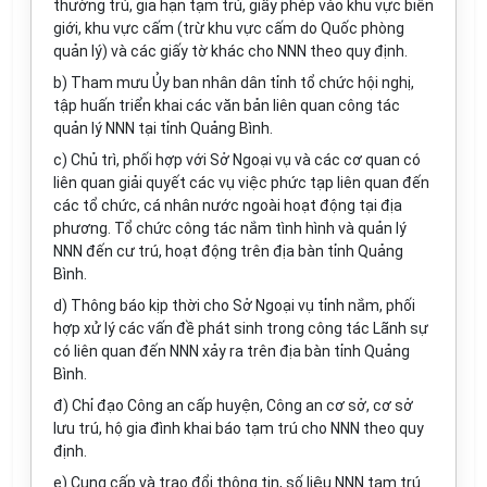
thường trú, gia hạn tạm trú, giấy phép vào khu vực biên
giới, khu vực cấm (trừ khu vực cấm do Quốc phòng
quản lý) và các giấy tờ khác cho NNN theo quy định.
b) Tham mưu
Ủ
y ban nhân dân tỉnh tổ chức hội nghị,
tập huấn triển khai các văn bản liên quan công tác
quản lý NNN tại t
ỉ
nh Quảng Bình.
c) Chủ trì, ph
ố
i hợp với Sở Ngoại vụ và các cơ quan có
liên quan giải quyết các vụ việc phức tạp liên quan đến
các tổ chức, cá nhân nước ngoài hoạt động tại địa
phương. T
ổ
chức công tác nắm tình hình và quản lý
NNN đến cư trú, hoạt động trên địa bàn t
ỉ
nh Qu
ả
ng
Bình.
d) Thông báo kịp thời cho S
ở
Ngoại vụ t
ỉ
nh n
ắ
m, phối
hợp xử lý các vấn đề phát sinh trong công tác Lãnh sự
có liên quan đến NNN xảy ra trên địa bàn tỉnh Quảng
Bình.
đ) Chỉ đạo Công an c
ấ
p huyện, Công an cơ sở, cơ sở
lưu trú, hộ gia đình khai báo tạm trú cho NNN theo quy
định.
e) Cung cấp và trao đ
ổ
i thông tin, số liệu NNN tạm trú