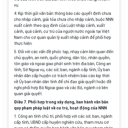
vụ.
4. Kịp thời gửi văn bản thông báo các quyết định chưa
cho nhập cảnh,
giải
tỏa chưa cho nhập cảnh, buộc NNN
xuất cảnh theo quy định của Luật nhập cảnh, xuất
cảnh, quá cảnh, cư trú của người nước ngoài tại Việt
Nam cho c
ơ
q
u
an quản lý xuất nhập cảnh đ
ể
phối hợp
thực hiện.
5. Đối với các vấn đề phức tạp, nhạy cảm liên quan đến
chủ quyền, an ninh, quốc phòng, dân tộc, nhân quyền,
tôn giáo và ngoại giao phát sinh trên địa bàn, Công an
t
ỉ
nh, S
ở
Ngoại vụ, các s
ở
, ban, ngành cấp tỉnh,
Ủ
y ban
nhân dân cấp huyện có trách nhiệm báo cáo kịp thời
về Ủy ban nhân dân tỉnh để ch
ỉ
đạo g
i
ả
i
quyết hoặc đề
nghị phối hợp Bộ Ngoại giao và các Bộ, ngành có liên
quan giải quyết.
Điều 7. Phối hợp trong xây dựng, ban hành văn bản
quy phạm pháp luật về cư trú, hoạt động của NNN
1. Công an tỉnh chủ trì, phối hợp với các sở, ban, ngành
cấp tỉnh, UBND cấp huyện nghiên cứu, tham mưu cơ