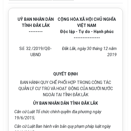
UỶ BAN NHÂN DÂN
CỘNG HÒA XÃ HỘI CHỦ NGHĨA
TỈNH ĐẮK LẮK
VIỆT NAM
--------
Độc lập - Tự do - Hạnh phúc
---------------
Số: 32 /2019/QĐ-
Đắk Lắk, ngày 30 tháng 12 năm
UBND
2019
QUYẾT ĐỊNH
BAN HÀNH QUY CHẾ PHỐI HỢP TRONG CÔNG TÁC
QUẢN LÝ CƯ TRÚ VÀ HOẠT ĐỘNG CỦA NGƯỜI NƯỚC
NGOÀI TẠI TỈNH ĐẮK LẮK
ỦY BAN NHÂN DÂN TỈNH ĐẮK LẮK
Căn cứ Luật Tổ chức chính quyền địa phương ngày
19/6/2015;
Căn cứ Luật Ban hành văn bản quy phạm pháp luật ngày