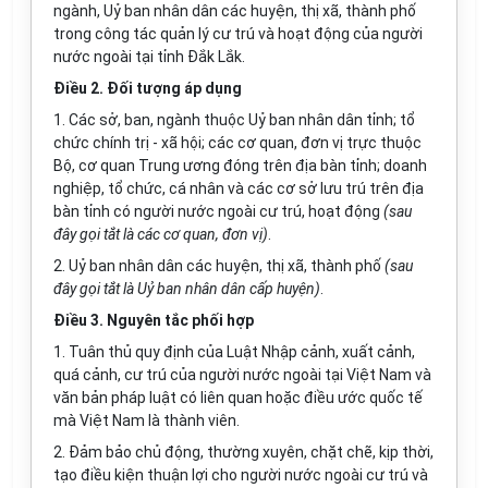
ngành, Uỷ ban nhân dân các huyện, thị xã, thành phố
trong công tác quản lý cư trú và hoạt động của người
nước ngoài tại tỉnh Đắk Lắk.
Điều 2. Đối tượng áp dụng
1. Các sở, ban, ngành thuộc Uỷ ban nhân dân tỉnh; tổ
chức chính trị - xã hội; các cơ quan, đơn vị trực thuộc
Bộ, cơ quan Trung ương đóng trên địa bàn tỉnh; doanh
nghiệp, tổ chức, cá nhân và các cơ sở lưu trú trên địa
bàn tỉnh có người nước ngoài cư trú, hoạt động
(sau
đây gọi tắt là các cơ quan, đơn vị)
.
2. Uỷ ban nhân dân các huyện, thị xã, thành phố
(sau
đây gọi tắt là Uỷ ban nhân dân cấp huyện)
.
Điều 3. Nguyên tắc phối hợp
1. Tuân thủ quy định của Luật Nhập cảnh, xuất cảnh,
quá cảnh, cư trú của người nước ngoài tại Việt Nam và
văn bản pháp luật có liên quan hoặc điều ước quốc tế
mà Việt Nam là thành viên.
2. Đảm bảo chủ động, thường xuyên, chặt chẽ, kịp thời,
tạo điều kiện thuận lợi cho người nước ngoài cư trú và