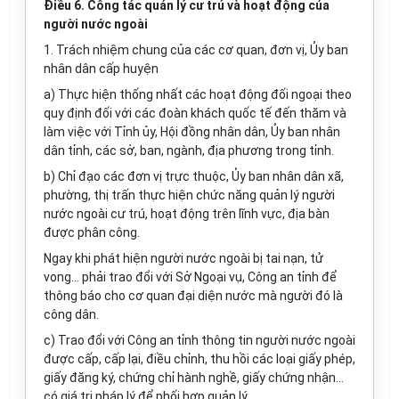
Điều 6. Công tác quản lý cư trú và hoạt động của
người nước ngoài
1. Trách nhiệm chung của các cơ quan, đơn vị, Ủy ban
nhân dân cấp huyện
a) Thực hiện thống nhất các hoạt động đối ngoại theo
quy định đối với các đoàn khách quốc tế đến thăm và
làm việc với Tỉnh ủy, Hội đồng nhân dân, Ủy ban nhân
dân tỉnh, các sở, ban, ngành, địa phương trong tỉnh.
b) Chỉ đạo các đơn vị trực thuộc, Ủy ban nhân dân xã,
phường, thị trấn thực hiện chức năng quản lý người
nước ngoài cư trú, hoạt động trên lĩnh vực, địa bàn
được phân công.
Ngay khi phát hiện người nước ngoài bị tai nạn, tử
vong... phải trao đổi với Sở Ngoại vụ, Công an tỉnh để
thông báo cho cơ quan đại diện nước mà người đó là
công dân.
c) Trao đổi với Công an tỉnh thông tin người nước ngoài
được cấp, cấp lại, điều chỉnh, thu hồi các loại giấy phép,
giấy đăng ký, chứng chỉ hành nghề, giấy chứng nhận...
có giá trị pháp lý để phối hợp quản lý.