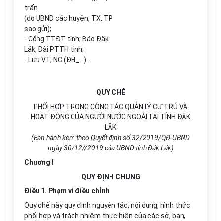
trấn
(do UBND các huyện, TX, TP
sao gửi);
- Cổng TTĐT tỉnh; Báo Đắk
Lắk, Đài PTTH tỉnh;
- Lưu VT, NC (ĐH_…).
QUY CHẾ
PHỐI HỢP TRONG CÔNG TÁC QUẢN LÝ CƯ TRÚ VÀ
HOẠT ĐỘNG CỦA NGƯỜI NƯỚC NGOÀI TẠI TỈNH ĐẮK
LẮK
(Ban hành kèm theo Quyết định số 32/2019/QĐ-UBND
ngày 30/12//2019 của UBND tỉnh Đắk Lắk)
Chương I
QUY ĐỊNH CHUNG
Điều 1. Phạm vi điều chỉnh
Quy chế này quy định nguyên tắc, nội dung, hình thức
phối hợp và trách nhiệm thực hiện của các sở, ban,