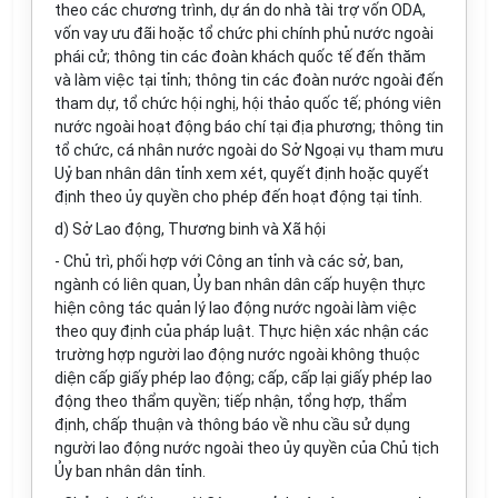
theo các chương trình, dự án do nhà tài trợ vốn ODA,
vốn vay ưu đãi hoặc tổ chức phi chính phủ nước ngoài
phái cử; thông tin các đoàn khách quốc tế đến thăm
và làm việc tại tỉnh; thông tin các đoàn nước ngoài đến
tham dự, tổ chức hội nghị, hội thảo quốc tế; phóng viên
nước ngoài hoạt động báo chí tại địa phương; thông tin
tổ chức, cá nhân nước ngoài do Sở Ngoại vụ tham mưu
Uỷ ban nhân dân tỉnh xem xét, quyết định hoặc quyết
định theo ủy quyền cho phép đến hoạt động tại tỉnh.
d) Sở Lao động, Thương binh và Xã hội
- Chủ trì, phối hợp với Công an tỉnh và các sở, ban,
ngành có liên quan, Ủy ban nhân dân cấp huyện thực
hiện công tác quản lý lao động nước ngoài làm việc
theo quy định của pháp luật. Thực hiện xác nhận các
trường hợp người lao động nước ngoài không thuộc
diện cấp giấy phép lao động; cấp, cấp lại giấy phép lao
động theo thẩm quyền; tiếp nhận, tổng hợp, thẩm
định, chấp thuận và thông báo về nhu cầu sử dụng
người lao động nước ngoài theo ủy quyền của Chủ tịch
Ủy ban nhân dân tỉnh.