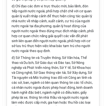
d) Chỉ đạo các đơn vị trực thuộc mời, bảo lãnh, đón
tiếp người nước ngoài; phối hợp chặt chẽ với cơ quan
quản lý xuất nhập cảnh để thực hiện công tác quản lý
nhà nước về nhập cảnh, xuất cảnh, cư trú của người
nước ngoài tại địa phương; quản lý hoạt động của
người nước ngoài theo đúng mục đích nhập cảnh, phối
hợp cơ quan chức năng giải quyết các vấn đề phát
sinh liên quan đến người nước ngoài; phối hợp với cơ
sở lưu trú thực hiện việc khai báo tạm trú cho người
nước ngoài theo quy định.
đ) Sở Thông tin và Truyền thông; Sở Văn hóa, Thể
thao và Du lịch; Sở Giáo dục và Đào tạo; Sở Nông
nghiệp và Phát triển nông thôn; Sở Y tế; Sở Khoa học
và Công nghệ; Sở Giao thông vận tải; Sở Xây dựng, Sở
Tài nguyên và Môi trường trao đổi với Công an tỉnh và
các sở, ban, ngành có liên quan thông tin các tổ chức,
cá nhân nước ngoài được phép hoạt động, kinh doanh
hành nghề đặc biệt, ngành nghề có điều kiện; giấy
phép lái xe; thông tin nhà thầu và người nước ngoài
làm việc được cấp mới, gia hạn hoặc thu hồi các loại