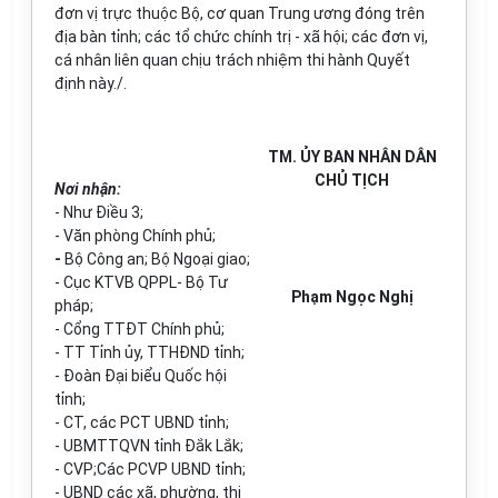
đơn vị trực thuộc Bộ, cơ quan Trung ương đóng trên
địa bàn tỉnh; các tổ chức chính trị - xã hội; các đơn vị,
cá nhân liên quan chịu trách nhiệm thi hành Quyết
định này./.
TM. ỦY BAN NHÂN DÂN
CHỦ TỊCH
Nơi nhận:
-
Như
Đ
iều
3
;
-
Văn phòng Chính phủ;
-
Bộ Công an; Bộ Ngoại giao;
- Cục
KTVB
QPPL- Bộ T
ư
Phạm Ngọc Nghị
pháp
;
-
Cổng TTĐT Chính phủ;
- TT Tỉnh ủy, TTHĐND tỉnh;
- Đoàn Đại biểu Quốc hội
tỉnh;
-
CT, các PCT UBND tỉnh;
- UBMTTQVN tỉnh
Đắk Lắk
;
- CVP;Các PCVP UBND tỉnh;
- UBND các xã, phường, thị