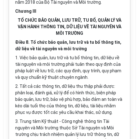
năm 2018 của Bộ Tài nguyên và Môi trường.
Chương III
TỔ CHỨC BẢO QUẢN, LƯU TRỮ, TU BỔ, QUẢN LÝ VÀ
VẬN HÀNH THÔNG TIN, DỮ LIỆU VỀ TÀI NGUYÊN VÀ
MÔI TRƯỜNG
Điều 8. Tổ chức bảo quản, lưu trữ và tu bổ thông tin,
dữ liệu về tài nguyên và môi trường
1. Việc bảo quản, lưu trữ và tu bổ thông tin, dữ liệu về
tài nguyên và môi trường phải tuân theo quy định của
pháp luật về lưu trữ, các quy định, quy trình, quy phạm
và quy chu
ẩ
n kỹ thuật chuyên ngành.
2. Tất cả các thông tin, dữ liệu thu thập phải được:
phân loại, đánh giá, xử lý đ
ể
có hình thức, biện pháp
bảo quản, lưu trữ, bảo vệ phù hợp, bảo đảm an toàn và
kéo dài tuổi thọ của thông tin, dữ liệu, tài liệu nhằm
phục vụ được tốt các yêu cầu khai thác, sử dụng.
3. Trung tâm Kỹ thuật - Công nghệ thông tin Tài
nguyên và Môi trường thuộc Sở Tài nguyên và Môi
trường chịu trách nhiệm quản lý lưu trữ thông tin, dữ