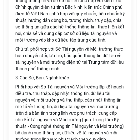
thống thông tin và cơ sở dữ liệu phù hợp với kiến trúc
Chính quyền điện tử tỉnh Bắc Ninh, kiến trúc Chính phủ
điện tử Việt Nam; phù hợp với quy chuẩn, tiêu chuẩn kỹ
thuật, hướng dẫn đồng bộ, tương thích, truy cập, chia
sẻ thông tin giữa các hệ thống thông tin; thực hiện kết
nối, chia sẻ và cung cấp cơ sở dữ liệu tài nguyên và
môi trường vào kho dữ liệu tập
tr
ung của tỉnh.
Chủ trì, phối h
ợ
p với Sở Tài nguyên và Môi trường thực
hiện chuyển đổi, lưu trữ, bảo quản thông tin dữ liệu về
tài nguyên và môi trường điện tử tại Trung tâm dữ liệu
thành phố thông minh.
3. Các Sở, Ban, Ngành khác
Ph
ố
i hợp với S
ở
Tài nguyên và Môi trường lập kế hoạch
điều tra, thu thập, cập nhật thông tin, dữ liệu tài
nguyên và môi trường và thu thập, cập nhật thông tin
mô tả v
ề
thông tin, dữ liệu tài nguyên và môi trường
trên địa bàn tỉnh
tr
ong lĩnh vực phụ trách; cung cấp
cho Sở Tài nguyên và Môi trường (qua Trung tâm Kỹ
thuật - Công nghệ thông tin Tài nguyên và Môi trường)
bộ danh mục thông tin, dữ liệu về tài nguyên và môi
trường
tr
ong lĩnh vực phụ
tr
ách theo quy định.