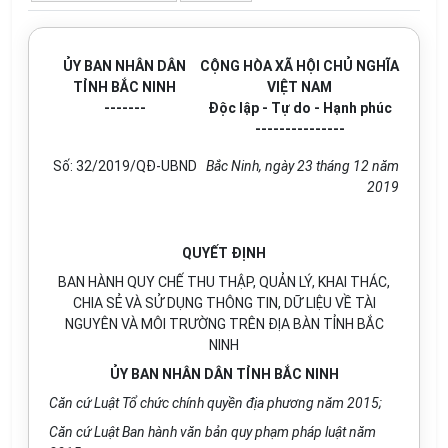
ỦY BAN NHÂN DÂN
CỘNG HÒA XÃ HỘI CHỦ NGHĨA
TỈNH BẮC NINH
VIỆT NAM
-------
Độc lập - Tự do - Hạnh phúc
---------------
Số:
32
/2019/QĐ-UBND
Bắc Ninh, ngày
23
tháng 12 năm
2019
QUYẾT ĐỊNH
BAN HÀNH QUY CHẾ THU THẬP, QUẢN LÝ, KHAI THÁC,
CHIA SẺ VÀ SỬ DỤNG THÔNG TIN, DỮ LIỆU VỀ TÀI
NGUYÊN VÀ MÔI TRƯỜNG TRÊN ĐỊA BÀN TỈNH BẮC
NINH
ỦY BAN NHÂN DÂN TỈNH BẮC NINH
Căn cứ Luật Tổ chức ch
í
nh quyền địa phương năm 2015;
Căn cứ Luật Ban hành văn bản quy phạm pháp luật năm