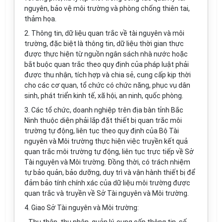
nguyên, bảo vệ môi trường và phòng ch
ố
ng thiên tai,
thảm họa.
2. Thông tin, dữ liệu quan tr
ắ
c v
ề
tài nguyên và môi
trường, đặc biệt là thông tin, dữ liệu thời gian thực
được thực hiện từ nguồn ngân sách nhà nước hoặc
bắt buộc quan trắc theo quy định của pháp luật phải
được thu nhận, tích h
ợ
p và chia sẻ, cung cấp kịp thời
cho các cơ quan, tổ chức có chức năng, phục vụ dân
sinh, phát triển kinh tế, xã hội, an n
i
nh, quốc phòng.
3. Các tổ chức, doanh nghiệp trên địa bàn tỉnh Bắc
Ninh thuộc diện phải lắp đặt thiết bị quan trắc môi
trường tự động, liên tục theo quy định của Bộ Tài
nguyên và Môi trường thực hiện việc truyền kết quả
quan trắc môi trường tự động, liên tục trực tiếp về Sở
Tài nguyên và Môi trường. Đồng thời, có trách nhiệm
tự bảo quản, bảo dưỡng, duy trì và vận hành thi
ế
t bị đ
ể
đảm bảo tính chính xác của dữ liệu môi trường được
quan trắc và truyền về Sở Tài nguyên và Môi trường.
4. Giao Sở Tài nguyên và Môi trường: