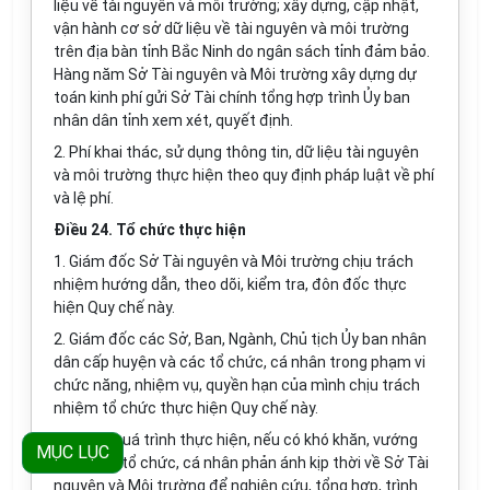
liệu về tài nguyên và môi trường; xây dựng, cập nhật,
vận hành cơ sở dữ liệu v
ề
tài nguyên và môi trường
trên địa bàn tỉnh Bắc Ninh do ngân sách tỉnh đảm bảo.
Hàng năm Sở Tài nguyên và Môi trường xây dựng dự
toán kinh phí gửi Sở Tài chính t
ổ
ng hợp trình Ủy ban
nhân dân tỉnh xem xét, quyết định.
2. Phí khai thác, sử dụn
g
thông tin, dữ liệu tài nguyên
và môi trường thực hiện theo quy định pháp luật về phí
và lệ phí.
Điều 24. Tổ chức thực hiện
1. Giám đốc Sở Tài nguyên và Môi trường chịu trách
nhiệm hướng dẫn, theo dõi, kiểm tra, đôn đốc thực
hiện Quy ch
ế
này.
2. Giám đốc các Sở, Ban, Ngành, Chủ tịch Ủy ban nhân
dân cấp huyện và các tổ chức, cá nhân trong phạm vi
chức năng, nhiệm vụ, quyền hạn của mình chịu trách
nhiệm tổ chức thực hiện Quy ch
ế
này.
3. Trong quá trình thực hiện, nếu có khó khăn, vướng
MỤC LỤC
mắc, các tổ chức, cá nhân phản ánh kịp thời về Sở Tài
nguyên và Môi trường để nghiên cứu, tổng hợp, trình