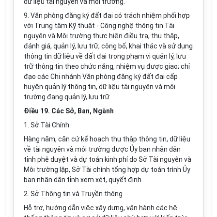
dữ liệu tài nguyên và môi trường.
9. Văn phòng đăng ký đất đai có trách nhiệm phối h
ợ
p
với Trung tâm Kỹ thuật - Công nghệ thông tin Tài
nguyên và Môi trường thực hiện đi
ề
u tra, thu thập,
đánh giá, quản lý, lưu trữ, công bố, khai thác và sử dụng
thông tin dữ liệu về đất đai trong phạm vi quản lý, lưu
trữ thông tin theo chức năng, nhiệm vụ được giao; chỉ
đạo các Chi nhánh Văn phòng đăng ký đất đai cấp
huyện quản lý thông tin, dữ liệu tài nguyên và môi
trường đang quản lý, lưu trữ.
Điều 19. Các Sở, Ban, Ngành
1. Sở Tài Chính
Hàng năm, căn cứ kế hoạch thu thập thông tin, dữ liệu
về tài nguyên và môi trường được Ủy ban nhân dân
tỉnh phê duyệt và dự toán kinh phí do Sở Tài nguyên và
Môi trường lập, Sở Tài chính tổng h
ợ
p dự toán trình Ủy
ban nhân dân tỉnh xem xét, quyết định.
2. Sở Thông tin và Truyền thông
Hỗ trợ, hướng dẫn việc xây dựng, vận hành các hệ