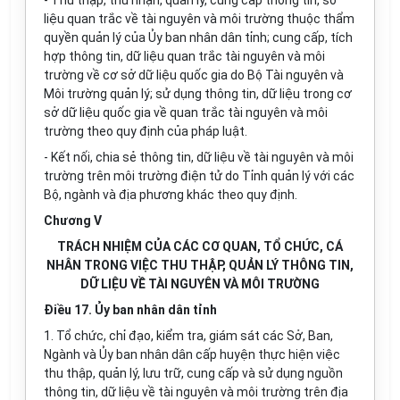
- Thu thập, thu nhận, quản lý, cung cấp thông tin, số
liệu quan trắc về tài nguyên và môi trường thuộc thẩm
quyền quản lý của Ủy ban nhân dân tỉnh; cung cấp, tích
hợp thông tin, dữ liệu quan trắc tài nguyên và môi
trường về cơ sở dữ liệu qu
ố
c gia do Bộ Tài nguyên và
Môi trường quản lý; sử dụng thông tin, dữ liệu trong cơ
sở dữ liệu quốc gia về quan trắc tài nguyên và môi
trường theo quy định của pháp luật.
- Kết nối, chia sẻ thông tin, dữ liệu về tài nguyên và môi
trường trên môi trường điện tử do Tỉnh quản lý với các
Bộ, ngành và địa phương khác theo quy định.
Chương V
TRÁCH NHIỆM CỦA CÁC CƠ QUAN, TỔ CHỨC, CÁ
NHÂN TRONG VIỆC THU THẬP, QUẢN LÝ THÔNG TIN,
DỮ LIỆU VỀ TÀI NGUYÊN VÀ MÔI TRƯỜNG
Điều 17. Ủy ban nhân dân tỉnh
1. Tổ chức, chỉ đạo, kiểm tra, giám sát các Sở, Ban,
Ngành và Ủy ban nhân dân cấp huyện thực hiện việc
thu thập, quản lý, lưu trữ, cung cấp và sử dụng nguồn
thông tin, dữ liệu về tài nguyên và môi trường trên địa