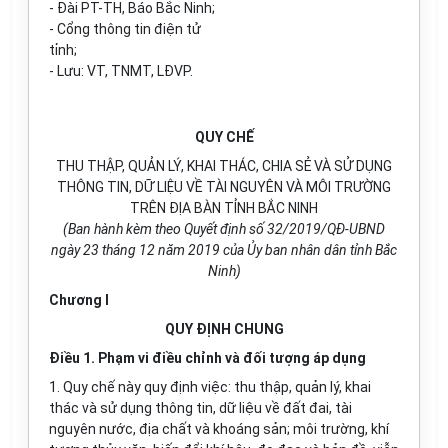
- Đài PT-TH, B
á
o Bắc Ninh;
- Cổng thông tin điện tử
tỉnh;
- Lưu: VT, TNMT, LĐVP.
QUY CHẾ
THU THẬP, QUẢN LÝ, KHAI THÁC, CHIA SẺ VÀ SỬ DỤNG
THÔNG TIN, DỮ LIỆU VỀ TÀI NGUYÊN VÀ MÔI TRƯỜNG
TRÊN ĐỊA BÀN TỈNH BẮC NINH
(Ban hành kèm theo Quyết định số
32
/20
1
9/QĐ-UBND
ngày
23
tháng 12 năm 2019 của Ủy ban nhân dân tỉnh Bắc
Ninh)
Chương I
QUY ĐỊNH CHUNG
Điều 1. Phạm vi điều chỉnh và đối tượng áp dụng
1. Quy chế này quy định việc: thu thập, quản lý, khai
thác và sử dụng thông tin, dữ liệu về đất đai, tài
nguyên nước, địa chất và khoáng sản; môi trường, khí