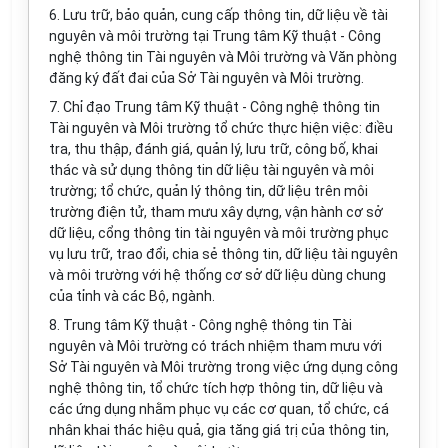
6. Lưu trữ, bảo quản, cung cấp thông tin, dữ liệu về tài
nguyên và môi trường tại Trung tâm Kỹ thuật - Công
nghệ thông tin Tài nguyên và Môi trường và Văn phòng
đăng ký đất đai của Sở Tài nguyên và Môi trường.
7. Chỉ đạo Trung tâm Kỹ thuật - Công nghệ thông tin
Tài nguyên và Môi trường tổ chức thực hiện việc: điều
tra, thu thập, đánh giá, quản l
ý
, lưu trữ, công b
ố
, khai
thác và sử dụng thông tin dữ liệu tài nguyên và môi
trường; t
ổ
chức, quản lý thông tin, dữ liệu trên môi
trường điện t
ử
, tham mưu xây dựng, vận hành cơ sở
dữ liệu, c
ổ
ng thông tin tài nguyên và môi trường phục
vụ lưu trữ, trao đổi, chia sẻ thông tin, dữ liệu tài nguyên
và môi trường v
ớ
i hệ thống cơ sở dữ liệu dùng chung
của tỉnh và các Bộ, ngành.
8. Trung tâm Kỹ thuật - Công nghệ thông tin Tài
nguyên và Môi trường có trách nhiệm tham mưu với
Sở Tài nguyên và Môi trường trong việc ứng dụng công
nghệ thông tin, tổ chức tích hợp thông tin, dữ liệu và
các ứng dụng nhằm phục vụ các cơ quan, tổ chức, cá
nhân khai thác hiệu quả, gia tăng giá trị của thông tin,