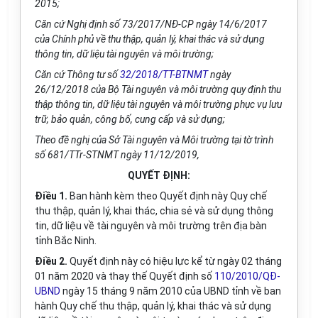
2015;
Căn cứ Nghị định s
ố
73/2017/NĐ-CP ngày 14/6/2017
của Ch
í
nh phủ về thu thập, qu
ả
n lý, khai thác và sử dụng
thông tin, dữ liệu tài nguyên và môi trường;
Căn cứ Thông tư s
ố
32/2018/TT-BTNMT
ngày
26/12/2018 của Bộ Tài nguyên và môi trường quy định thu
thập thông tin, dữ liệu tài nguyên và môi trường phục vụ l
ưu
trữ, bảo quản, công b
ố
, cung cấp và sử dụng;
Theo đề nghị của Sở Tài nguyên và Môi trường tại tờ trình
số 681/TTr-STNMT ngày 11/12/2019,
QUYẾT ĐỊNH:
Điều 1.
Ban hành kèm theo Quyết định này Quy chế
thu thập, quản lý, khai thác, chia sẻ và sử dụng thông
tin, dữ liệu về tài nguyên và môi trường trên địa bàn
tỉnh Bắc Ninh.
Điều 2.
Quyết định này có hiệu lực kể từ ngày 02 tháng
01 năm 2020 và thay thế Quyết định số
110/2010/QĐ-
UBND
ngày 15 tháng 9 năm 2010 của UBND tỉnh về ban
hành Quy chế thu thập, quản lý, khai thác và sử dụng