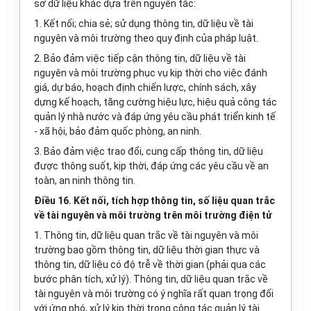
sở dữ liệu khác dựa trên nguyên t
ắ
c:
1. Kết nối; chia sẻ; sử dụng thông tin, dữ liệu về tài
nguyên và môi trường theo quy định của pháp luật.
2. Bảo đảm việc tiếp cận thông tin, dữ liệu về tài
nguyên và môi trường phục vụ kịp thời cho việc đánh
giá, dự báo, hoạch định chi
ế
n lược, chính sách, xây
dựng kế hoạch, tăng cường hiệu lực, hiệu quả công tác
quản lý nhà nước và đáp ứng yêu cầu phát triển kinh tế
- xã hội, bảo đảm quốc phòng, an ninh.
3. Bảo đảm việc trao đổi, cung cấp thông tin, dữ liệu
được thông suốt, kịp thời, đáp ứng các yêu cầu về an
toàn, an ninh thông tin.
Điều 16. Kết nối, tích hợp thông tin, số liệu quan trắc
về tài nguyên và môi trường trên môi trường điện tử
1. Thông tin, dữ liệu quan
tr
ắc về tài nguyên và môi
trường bao gồm thông tin, dữ liệu thời gian thực và
thông tin, dữ liệu có độ trễ về thời gian (phải qua các
bước phân tích, xử lý). Thông tin, dữ liệu quan trắc về
tài nguyên và môi trường có ý nghĩa rất quan
tr
ọng đối
với ứng phó, xử lý kịp thời trong công tác quản lý tài