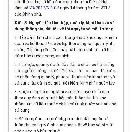
các thông tin, dữ liệu được quy định tại Điều 4 Nghị
định số
73/2017/NĐ-CP
ngày 14 tháng 6 năm 2017
của Chính phủ.
Điều 3. Nguyên tắc thu thập, quản lý, khai thác và sử
dụng thông tin, dữ liệu về tài nguyên và môi trường
1. Bảo đảm tính chính xác, trung thực, khoa học, khách
quan và kế thừa. Phục vụ kịp thời công tác quản lý nhà
nước, đáp ứng yêu cầu của phát triển kinh tế - xã hội,
đảm bảo quốc phòng, an ninh.
2. Tập hợp, quản lý được đầy đủ; tổ chức có hệ thống
các nguồn thông tin, dữ liệu của các cơ quan, tổ chức,
cá nhân đang quản lý; phục vụ thuận tiện khai thác và
sử dụng lâu dài, hiệu quả, tiết kiệm kinh phí, nguồn lực.
3. Được công bố công khai và được quyền tiếp cận
theo quy định của Luật tiếp cận thông tin trừ các
thông tin, dữ liệu thuộc về bí mật nhà nước và hạn ch
ế
sử dụng.
4. Sử dụng đúng mục đích, phải trích dẫn nguồn và
tuân thủ các quy định của pháp luật về bảo vệ bí mật
nhà nước, sở hữu trí tuệ.