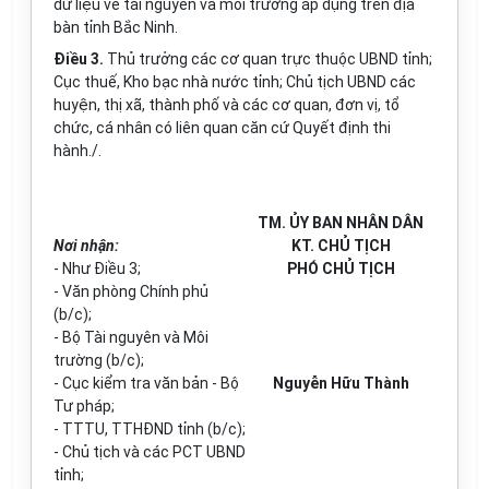
dữ liệu về tài nguyên và môi trường áp dụng trên địa
bàn tỉnh Bắc Ninh.
Điều 3.
Thủ trưởng các cơ quan trực thuộc UBND tỉnh;
Cục thuế, Kho bạc nhà nước tỉnh; Chủ tịch UBND các
huyện, thị xã, thành phố và các cơ quan, đơn vị, tổ
chức, cá nhân có liên quan căn cứ Quyết định thi
hành./.
TM. ỦY BAN NHÂN DÂN
Nơi nhận:
KT. CHỦ TỊCH
- Như Điều 3;
PHÓ CHỦ TỊCH
- Văn phòng Chính phủ
(b/c);
- Bộ Tài nguyên và Môi
trường (b/c);
- Cục kiểm tra văn bản - Bộ
Nguyễn Hữu Thành
Tư pháp;
- T
T
TU, TTHĐND tỉnh (b/c);
- Chủ tịch và các PCT UBND
tỉnh;