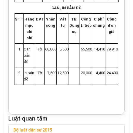
CAN, IN BẢN ĐỒ
STT
Hạng
ĐVT
Nhân
Vật
TB.
Cộng
C.phí
Cộng
mục
công
tư
Dung
t. tiếp
chung
đơn
chi
cụ
giá
phí
1
Can
Tờ
60,000
5,500
65,500
14,410
79,910
bản
đồ
2
In bản
Tờ
7,500
12,500
20,000
4,400
24,400
đồ
Luật quan tâm
Bộ luật dân sự 2015