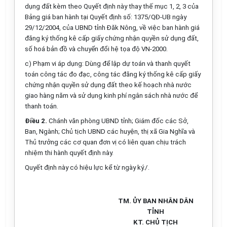
dụng đất kèm theo Quyết định này thay thế mục 1, 2, 3 của
Bảng giá ban hành tại Quyết định số: 1375/QĐ-UB ngày
29/12/2004, của UBND tỉnh Đăk Nông, về việc ban hành giá
đăng ký thống kê cấp giấy chứng nhận quyền sử dụng đất,
số hoá bản đồ và chuyển đổi hệ tọa độ VN-2000.
c) Phạm vi áp dụng: Dùng để lập dự toán và thanh quyết
toán công tác đo đạc, công tác đăng ký thống kê cấp giấy
chứng nhận quyền sử dụng đất theo kế hoạch nhà nước
giao hàng năm và sử dụng kinh phí ngân sách nhà nước để
thanh toán.
Điều 2.
Chánh văn phòng UBND tỉnh; Giám đốc các Sở,
Ban, Ngành; Chủ tịch UBND các huyện, thị xã Gia Nghĩa và
Thủ trưởng các cơ quan đơn vị có liên quan chịu trách
nhiệm thi hành quyết định này.
Quyết định này có hiệu lực kể từ ngày ký./.
TM. ỦY BAN NHÂN DÂN
TỈNH
KT. CHỦ TỊCH