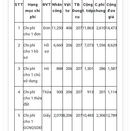
STT
Hạng
ĐVT
Nhân
Vật
TB.
Cộng
C.phí
Cộng
mục chi
công
tư
Dung
t. tiếp
chung
đơn
phí
cụ
giá
1
Chi phí
Đơn
11,250
406
207
11,863
2,610
14,473
cho 1 đơn
2
Chi phí
Hồ
6,660
206
207
7,073
1,556
8,629
cho 1 hồ
sơ
sơ
3
Chi phí
Hô
888
206
207
1,301
286
1,587
cho 1 chủ
sử dụng
4
Chi phí
Thửa
500
206
207
913
201
1,114
cho 1 thửa
đất
5
Chi phí
Giấy
2,070
8,206
207
10,483
2,306
12,789
cho 1
GCNQSDĐ