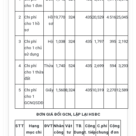
cho 1 đơn
2
Chi phí
Hồ
19,770
324
435
20,529
4.516
25,045
cho 1 hồ
sơ
sơ
3
Chi phí
Hộ
1,038
324
435
1,797
395
2,192
cho 1 chủ
sử dụng
4
Chi phí
Thửa
1,740
524
435
2,699
594
3,293
cho 1 thửa
đất
5
Chi phí
Giấy
1,560
8,324
435
10,319
2,270
12,589
cho 1
GCNQSDĐ
ĐƠN GIÁ ĐỔI GCN, LẬP LẠI HSĐC
STT
Hạng
ĐVT
Nhân
Vật
TB.
Cộng
C.phí
Cộng
mục chi
công
tư
Dung
t. tiếp
chung
đơn