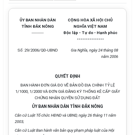
ỦY BAN NHÂN DÂN
CỘNG HÒA XÃ HỘI CHỦ
TỈNH ĐĂK NÔNG
NGHĨA VIỆT NAM
----------
Độc lập - Tự do - Hạnh phúc
---------------
Số: 29/2006/QĐ-UBND
Gia Nghĩa, ngày 24 tháng 08
năm 2006
QUYẾT ĐỊNH
BAN HÀNH ĐƠN GIÁ ĐO VẼ BẢN ĐỒ ĐỊA CHÍNH TỶ LỆ
1/1000, 1/2000 VÀ ĐƠN GIÁ ĐĂNG KÝ THỐNG KÊ CẤP GIẤY
CHỨNG NHẬN QUYỀN SỬ DỤNG ĐẤT
ỦY BAN NHÂN DÂN TỈNH ĐẮK NÔNG
Căn cứ Luật Tổ chức HĐND và UBND, ngày 26 tháng 11 năm
2003;
Căn cứ Luật Ban hành văn bản quy phạm pháp luật của Hội