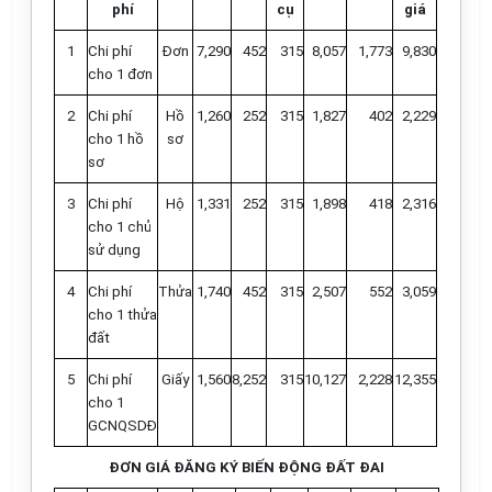
phí
cụ
giá
1
Chi phí
Đơn
7,290
452
315
8,057
1,773
9,830
cho 1 đơn
2
Chi phí
Hồ
1,260
252
315
1,827
402
2,229
cho 1 hồ
sơ
sơ
3
Chi phí
Hộ
1,331
252
315
1,898
418
2,316
cho 1 chủ
sử dụng
4
Chi phí
Thửa
1,740
452
315
2,507
552
3,059
cho 1 thửa
đất
5
Chi phí
Giấy
1,560
8,252
315
10,127
2,228
12,355
cho 1
GCNQSDĐ
ĐƠN GIÁ ĐĂNG KÝ BIẾN
ĐỘNG ĐẤT ĐAI