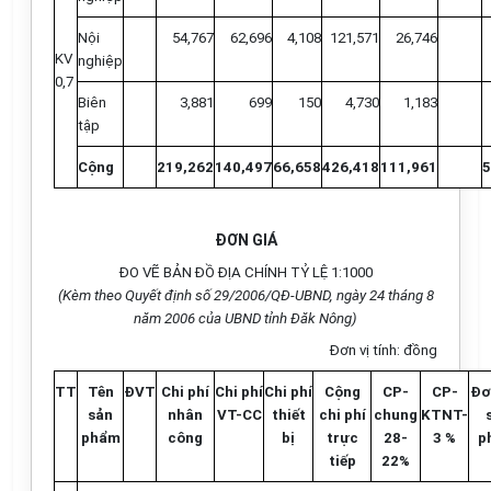
Nội
54,767
62,696
4,108
121,571
26,746
KV
nghiệp
0,7
Biên
3,881
699
150
4,730
1,183
tập
Cộng
219,262
140,497
66,658
426,418
111,961
5
ĐƠN GIÁ
ĐO VẼ BẢN ĐỒ ĐỊA CHÍNH TỶ LỆ 1:1000
(Kèm theo Quyết định số 29/2006/QĐ-UBND, ngày 24 tháng 8
năm 2006 của UBND tỉnh Đăk Nông)
Đơn vị tính: đồng
TT
Tên
ĐVT
Chi phí
Chi phí
Chi phí
Cộng
CP-
CP-
Đơ
sản
nhân
VT-CC
thiết
chi phí
chung
KTNT-
phẩm
công
bị
trực
28-
3 %
p
tiếp
22%