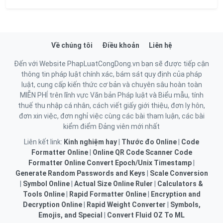
Về chúng tôi
Điều khoản
Liên hệ
Đến với Website PhapLuatCongDong.vn bạn sẽ được tiếp cận
thông tin pháp luật chính xác, bám sát quy định của pháp
luật, cung cấp kiến thức cơ bản và chuyên sâu hoàn toàn
MIỄN PHÍ trên lĩnh vực Văn bản Pháp luật và Biểu mẫu, tính
thuế thu nhập cá nhân, cách viết giấy giới thiệu, đơn ly hôn,
đơn xin việc, đơn nghỉ việc cùng các bài tham luận, các bài
kiểm điểm Đảng viên mới nhất
Liên kết link:
Kinh nghiệm hay
|
Thước đo Online
|
Code
Formatter Online
|
Online QR Code Scanner
Code
Formatter Online
Convert Epoch/Unix Timestamp
|
Generate Random Passwords and Keys
|
Scale Conversion
|
Symbol Online
|
Actual Size Online Ruler
|
Calculators &
Tools Online
|
Rapid Formatter Online
|
Encryption and
Decryption Online
|
Rapid Weight Converter
|
Symbols,
Emojis, and Special
|
Convert Fluid OZ To ML