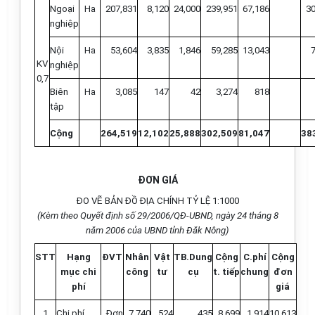
Ngoại
Ha
207,831
8,120
24,000
239,951
67,186
3
nghiệp
Nội
Ha
53,604
3,835
1,846
59,285
13,043
KV
nghiệp
0,7
Biên
Ha
3,085
147
42
3,274
818
tập
Cộng
264,519
12,102
25,888
302,509
81,047
38
ĐƠN GIÁ
ĐO VẼ BẢN ĐỒ ĐỊA CHÍNH TỶ LỆ 1:1000
(Kèm theo Quyết định số 29/2006/QĐ-UBND, ngày 24 tháng 8
năm 2006 của UBND tỉnh Đăk Nông)
STT
Hạng
ĐVT
Nhân
Vật
TB.Dung
Cộng
C.phí
Cộng
mục chi
công
tư
cụ
t. tiếp
chung
đơn
phí
giá
1
Chi phí
Đơn
7,740
524
435
8,699
1,914
10,613