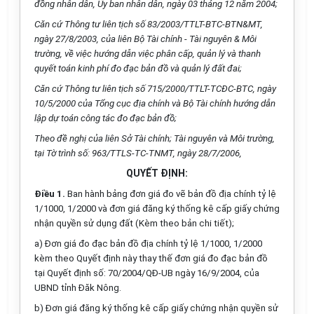
đồng nhân dân, Ủy ban nhân dân, ngày 03 tháng 12 năm 2004;
Căn cứ Thông tư liên tịch số 83/2003/TTLT-BTC-BTN&MT,
ngày 27/8/2003, của liên Bộ Tài chính - Tài nguyên & Môi
trường, về việc hướng dẫn việc phân cấp, quản lý và thanh
quyết toán kinh phí đo đạc bản đồ và quản lý đất đai;
Căn cứ Thông tư liên tịch số 715/2000/TTLT-TCĐC-BTC, ngày
10/5/2000 của Tổng cục địa chính và Bộ Tài chính hướng dẫn
lập dự toán công tác đo đạc bản đồ;
Theo đề nghị của liên Sở Tài chính; Tài nguyên và Môi trường,
tại Tờ trình số: 963/TTLS-TC-TNMT, ngày 28/7/2006,
QUYẾT ĐỊNH:
Điều 1.
Ban hành bảng đơn giá đo vẽ bản đồ địa chính tỷ lệ
1/1000, 1/2000 và đơn giá đăng ký thống kê cấp giấy chứng
nhận quyền sử dụng đất (Kèm theo bản chi tiết);
a) Đơn giá đo đạc bản đồ địa chính tỷ lệ 1/1000, 1/2000
kèm theo Quyết định này thay thế đơn giá đo đạc bản đồ
tại Quyết định số: 70/2004/QĐ-UB ngày 16/9/2004, của
UBND tỉnh Đăk Nông.
b) Đơn giá đăng ký thống kê cấp giấy chứng nhận quyền sử