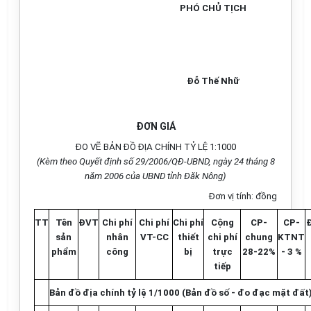
PHÓ CHỦ TỊCH
Đỗ Thế Nhữ
ĐƠN GIÁ
ĐO VẼ BẢN ĐỒ ĐỊA CHÍNH TỶ LỆ 1:1000
(Kèm theo Quyết định số 29/2006/QĐ-UBND, ngày 24 tháng 8
năm 2006 của UBND tỉnh Đăk Nông)
Đơn vị tính: đồng
TT
Tên
ĐVT
Chi phí
Chi phí
Chi phí
Cộng
CP-
CP-
sản
nhân
VT-CC
thiết
chi phí
chung
KTNT
phẩm
công
bị
trực
28-22%
- 3 %
tiếp
Bản đồ địa chính tỷ lệ 1/1000 (Bản đồ số - đo đạc mặt đất