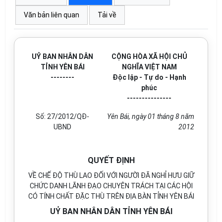
Văn bản liên quan
Tải về
UỶ BAN NHÂN DÂN
CỘNG HÒA XÃ HỘI CHỦ
TỈNH YÊN BÁI
NGHĨA VIỆT NAM
--------
Độc lập - Tự do - Hạnh
phúc
---------------
Số: 27/2012/QĐ-
Yên Bái, ngày 01 tháng 8 năm
UBND
2012
QUYẾT ĐỊNH
VỀ CHẾ ĐỘ THÙ LAO ĐỐI VỚI NGƯỜI ĐÃ NGHỈ HƯU GIỮ
CHỨC DANH LÃNH ĐẠO CHUYÊN TRÁCH TẠI CÁC HỘI
CÓ TÍNH CHẤT ĐẶC THÙ TRÊN ĐỊA BÀN TỈNH YÊN BÁI
UỶ BAN NHÂN DÂN TỈNH YÊN BÁI