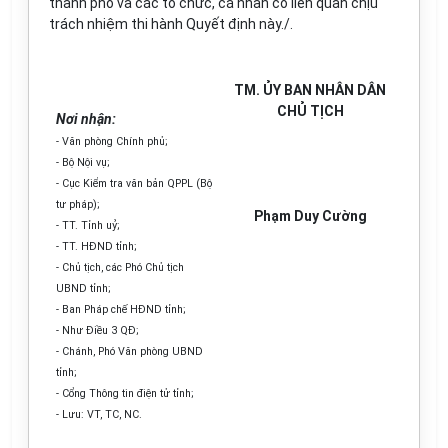
thành phố và các tổ chức, cá nhân có liên quan chịu
trách nhiệm thi hành Quyết định này./.
TM. ỦY BAN NHÂN DÂN
CHỦ TỊCH
Nơi nhận:
- Văn phòng Chính phủ;
- Bộ Nội vụ;
- Cục Kiểm tra văn bản QPPL (Bộ
tư pháp);
Phạm Duy Cường
- TT. Tỉnh uỷ;
- TT. HĐND tỉnh;
- Chủ tịch, các Phó Chủ tịch
UBND tỉnh;
- Ban Pháp chế HĐND tỉnh;
- Như Điều 3 QĐ;
- Chánh, Phó Văn phòng UBND
tỉnh;
- Cổng Thông tin điện tử tỉnh;
- Lưu: VT, TC, NC.