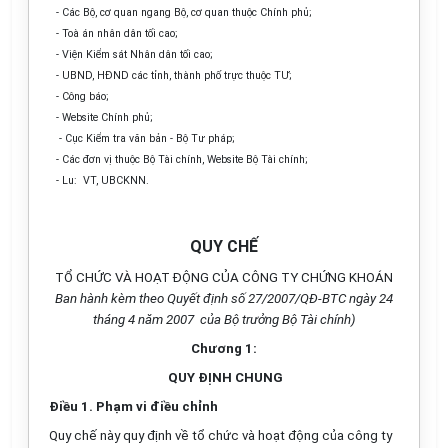
- Các Bộ, cơ quan ngang Bộ, cơ quan thuộc Chính phủ;
- Toà án nhân dân tối cao;
- Viện Kiểm sát Nhân dân tối cao;
- UBND, HĐND các tỉnh, thành phố trực thuộc TƯ;
- Công báo;
- Website Chính phủ;
- Cục Kiểm tra văn bản - Bộ Tư pháp;
- Các đơn vị thuộc Bộ Tài chính, Website Bộ Tài chính;
- L­u: VT, UBCKNN.
QUY CHẾ
TỔ CHỨC VÀ HOẠT ĐỘNG CỦA CÔNG TY CHỨNG KHOÁN
Ban hành kèm theo Quyết định số 27/2007/QĐ-BTC ngày 24
tháng 4 năm 2007 của Bộ trưởng Bộ Tài chính)
Chương 1:
QUY ĐỊNH CHUNG
Điều 1. Phạm vi điều chỉnh
Quy chế này quy định về tổ chức và hoạt động của công ty