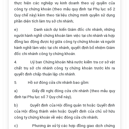
thực hiện các nghiệp vụ kinh doanh theo uỷ quyền của
công ty chứng khoán (theo mẫu quy định tại Phụ lục số 2
Quy chế này) kèm theo tài liệu chứng minh quyền sử dụng
phần diện tích làm trụ sở chi nhánh;
e)
Danh sách dự kiến Giám đốc chi nhánh, những
người hành nghề chứng khoán làm việc tại chi nhánh và hợp
đồng lao động được ký giữa công ty chứng khoán và người
hành nghề làm việc tại chi nhánh, quyết định bổ nhiệm Giám
đốc chi nhánh công ty chứng khoán.
4.
Uỷ ban Chứng khoán Nhà nước kiểm tra cơ sở vật
chất trụ sở chi nhánh công ty chứng khoán trước khi ra
quyết định chấp thuận lập chi nhánh.
5.
Hồ sơ đóng cửa chi nhánh bao gồm:
a)
Giấy đề nghị đóng cửa chi nhánh (theo mẫu quy
định tại Phụ lục số 7 Quy chế này);
b)
Quyết định của Hội đồng quản trị hoặc Quyết định
của Hội đồng thành viên hoặc Quyết định của chủ sở hữu
công ty chứng khoán về việc đóng cửa chi nhánh;
c)
Phương án xử lý các hợp đồng giao dịch chứng