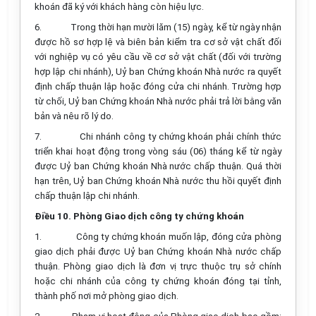
khoán đã ký với khách hàng còn hiệu lực.
6.
Trong thời hạn mười lăm (15) ngày, kể từ ngày nhận
được hồ sơ hợp lệ và biên bản kiểm tra cơ sở vật chất đối
với nghiệp vụ có yêu cầu về cơ sở vật chất (đối với trường
hợp lập chi nhánh), Uỷ ban Chứng khoán Nhà nước ra quyết
định chấp thuận lập hoặc đóng cửa chi nhánh. Trường hợp
từ chối, Uỷ ban Chứng khoán Nhà nước phải trả lời bằng văn
bản và nêu rõ lý do.
7.
Chi nhánh công ty chứng khoán phải chính thức
triển khai hoạt động trong vòng sáu (06) tháng kể từ ngày
được Uỷ ban Chứng khoán Nhà nước chấp thuận. Quá thời
hạn trên, Uỷ ban Chứng khoán Nhà nước thu hồi quyết định
chấp thuận lập chi nhánh.
Điều 10. Phòng Giao dịch công ty chứng khoán
1.
Công ty chứng khoán muốn lập, đóng cửa phòng
giao dịch phải được Uỷ ban Chứng khoán Nhà nước chấp
thuận. Phòng giao dịch là đơn vị trực thuộc trụ sở chính
hoặc chi nhánh của công ty chứng khoán đóng tại tỉnh,
thành phố nơi mở phòng giao dịch.