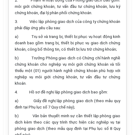
2.
Phạm vi hoạt động của Phòng giao dịch bao gồm:
môi giới chứng khoán, tư vấn đầu tư chứng khoán, lưu ký
chứng khoán, đại lý phân phối chứng khoán.
3.
Việc lập phòng giao dịch của công ty chứng khoán
phải đáp ứng yêu cầu sau:
a)
Trụ sở và trang bị, thiết bị phục vụ hoạt động kinh
doanh bao gồm trang bị, thiết bị phục vụ giao dịch chứng
khoán, công bố thông tin, có thiết bị lưu trữ chứng khoán;
b)
Trưởng Phòng giao dịch có Chứng chỉ hành nghề
chứng khoán cho nghiệp vụ môi giới chứng khoán và tối
thiểu một (01) người hành nghề chứng khoán phù hợp với
nghiệp vụ môi giới chứng khoán, tư vấn đầu tư chứng
khoán.
4.
Hồ sơ đề nghị lập phòng giao dịch bao gồm:
a)
Giấy đề nghị lập phòng giao dịch (theo mẫu quy
định tại Phụ lục số 7 Quy chế này);
b)
Văn bản thuyết minh sự cần thiết lập phòng giao
dịch kèm theo các quy trình thực hiện các nghiệp vụ tại
phòng giao dịch (theo mẫu quy định tại Phụ lục số 8 Quy
chế này);