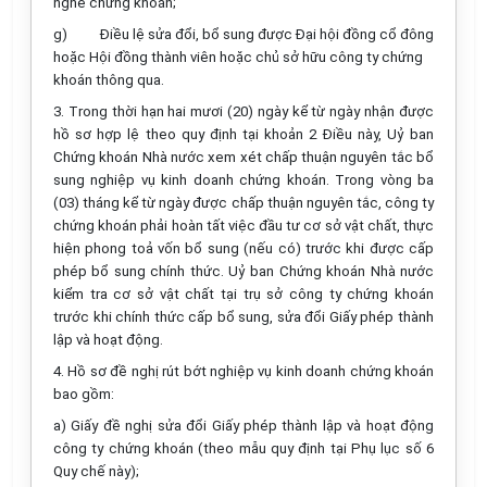
nghề chứng khoán;
g)
Điều lệ sửa đổi, bổ sung được Đại hội đồng cổ đông
hoặc Hội đồng thành viên hoặc chủ sở hữu công ty chứng
khoán thông qua.
3. Trong thời hạn hai mươi (20) ngày kể từ ngày nhận được
hồ sơ hợp lệ theo quy định tại khoản 2 Điều này, Uỷ ban
Chứng khoán Nhà nước xem xét chấp thuận nguyên tắc bổ
sung nghiệp vụ kinh doanh chứng khoán. Trong vòng ba
(03) tháng kể từ ngày được chấp thuận nguyên tắc, công ty
chứng khoán phải hoàn tất việc đầu tư cơ sở vật chất, thực
hiện phong toả vốn bổ sung (nếu có) trước khi được cấp
phép bổ sung chính thức. Uỷ ban Chứng khoán Nhà nước
kiểm tra cơ sở vật chất tại trụ sở công ty chứng khoán
trước khi chính thức cấp bổ sung, sửa đổi Giấy phép thành
lập và hoạt động.
4. Hồ sơ đề nghị rút bớt nghiệp vụ kinh doanh chứng khoán
bao gồm:
a) Giấy đề nghị sửa đổi Giấy phép thành lập và hoạt động
công ty chứng khoán (theo mẫu quy định tại Phụ lục số 6
Quy chế này);