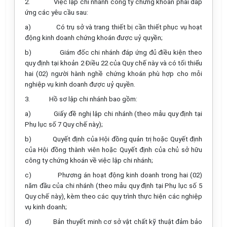
2.
Việc lập chi nhánh công ty chứng khoán phải đáp
ứng các yêu cầu sau:
a)
Có trụ sở và trang thiết bị cần thiết phục vụ hoạt
động kinh doanh chứng khoán được uỷ quyền;
b)
Giám đốc chi nhánh đáp ứng đủ điều kiện theo
quy định tại khoản 2 Điều 22 của Quy chế này và có tối thiểu
hai (02) người hành nghề chứng khoán phù hợp cho mỗi
nghiệp vụ kinh doanh được uỷ quyền.
3.
Hồ sơ lập chi nhánh bao gồm:
a)
Giấy đề nghị lập chi nhánh (theo mẫu quy định tại
Phụ lục số 7 Quy chế này);
b)
Quyết định của Hội đồng quản trị hoặc Quyết định
của Hội đồng thành viên hoặc Quyết định của chủ sở hữu
công ty chứng khoán về việc lập chi nhánh;
c)
Phương án hoạt động kinh doanh trong hai (02)
năm đầu của chi nhánh (theo mẫu quy định tại Phụ lục số 5
Quy chế này), kèm theo các quy trình thực hiện các nghiệp
vụ kinh doanh;
d)
Bản thuyết minh cơ sở vật chất kỹ thuật đảm bảo