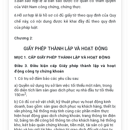
5.Bản sao hợp lệ là
bản sao được cơ quan có thẩm quyền
của Việt Nam công chứng, chứng thực.
6.Hồ sơ hợp lệ là
hồ sơ có đủ giấy tờ theo quy định của Quy
chế này, có nội dung được kê khai đầy đủ theo quy định
của pháp luật.
Chương 2:
GIẤY PHÉP THÀNH LẬP VÀ HOẠT ĐỘNG
MỤC 1. CẤP GIẤY PHÉP THÀNH LẬP VÀ HOẠT ĐỘNG
Điều 3. Điều kiện cấp Giấy phép thành lập và hoạt
động công ty chứng khoán
1. Có trụ sở đảm bảo các yêu cầu sau:
a) Quyền sử dụng trụ sở làm việc tối thiểu một năm, trong
đó diện tích làm sàn giao dịch phục vụ nhà đầu tư tối thiểu
2
150 m
;
b) Có đủ cơ sở vật chất, kỹ thuật phục vụ hoạt động kinh
doanh, bao gồm: sàn giao dịch phục vụ khách hàng; thiết bị
văn phòng, hệ thống máy tính cùng các phần mềm thực
hiện hoạt động giao dịch chứng khoán; trang thông tin điện
tử, bảng tin để công bố thông tin cho khách hàng; hệ thống
kho, két bảo quản chứng khoán, tiền mặt, tài sản có giá trị
khác và lưu giữ tài liệu, chứng từ giao dịch đối với công ty