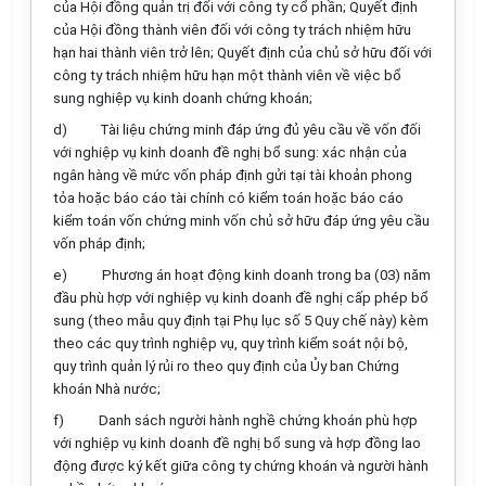
của Hội đồng quản trị đối với công ty cổ phần; Quyết định
của Hội đồng thành viên đối với công ty trách nhiệm hữu
hạn hai thành viên trở lên; Quyết định của chủ sở hữu đối với
công ty trách nhiệm hữu hạn một thành viên về việc bổ
sung nghiệp vụ kinh doanh chứng khoán;
d)
Tài liệu chứng minh đáp ứng đủ yêu cầu về vốn đối
với nghiệp vụ kinh doanh đề nghị bổ sung: xác nhận của
ngân hàng về mức vốn pháp định gửi tại tài khoản phong
tỏa hoặc báo cáo tài chính có kiểm toán hoặc báo cáo
kiểm toán vốn chứng minh vốn chủ sở hữu đáp ứng yêu cầu
vốn pháp định;
e)
Phương án hoạt động kinh doanh trong ba (03) năm
đầu phù hợp với nghiệp vụ kinh doanh đề nghị cấp phép bổ
sung (theo mẫu quy định tại Phụ lục số 5 Quy chế này) kèm
theo các quy trình nghiệp vụ, quy trình kiểm soát nội bộ,
quy trình quản lý rủi ro theo quy định của Ủy ban Chứng
khoán Nhà nước;
f)
Danh sách người hành nghề chứng khoán phù hợp
với nghiệp vụ kinh doanh đề nghị bổ sung và hợp đồng lao
động được ký kết giữa công ty chứng khoán và người hành