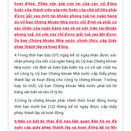
hoạt động. Phần vốn góp còn lại của các cổ đông
hoặc của thành viên góp vốn hoặc của chủ sở hữu phải
được gửi vào một tài khoản phong toả tại ngân hàng
do Uỷ ban Chứng khoán Nhà nước chỉ định và phải có
xác nhận của ngân hàng này về số vốn trên tài khoản
phong toả. Số vốn này chỉ được giải toả sau khi được
Ủy ban Chứng khoán Nhà nước chính thức cấp Giấy
phép thành lập và hoạt động.
4.Trong thời hạn bảy (07) ngày, kể từ ngày nhận được xác
nhận phong tỏa vốn của ngân hàng do Uỷ ban Chứng khoán
Nhà nước chỉ định và biên bản kiểm tra cơ sở vật chất trụ
sở công ty, Uỷ ban Chứng khoán Nhà nước cấp Giấy phép
thành lập và hoạt động cho công ty chứng khoán. Trường
hợp từ chối, Uỷ ban Chứng khoán Nhà nước phải trả lời
bằng văn bản và nêu rõ lý do.
5.Công ty chứng khoán phải chính thức hoạt động trong
thời hạn mười hai (12) tháng kể từ ngày được cấp Giấy
phép thành lập và hoạt động.
6.Nếu có bất kỳ thay đổi nào liên quan đến hồ sơ đề
nghị cấp giấy phép thành lập và hoạt động kể từ khi