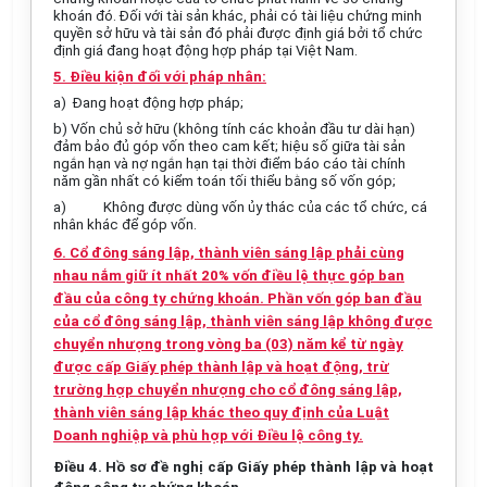
khoán đó. Đối với tài sản khác, phải có tài liệu chứng minh
quyền sở hữu và tài sản đó phải được định giá bởi tổ chức
định giá đang hoạt động hợp pháp tại Việt Nam.
5. Điều kiện đối với pháp nhân:
a) Đang hoạt động hợp pháp;
b) Vốn chủ sở hữu (không tính các khoản đầu tư dài hạn)
đảm bảo đủ góp vốn theo cam kết; hiệu số giữa tài sản
ngắn hạn và nợ ngắn hạn tại thời điểm báo cáo tài chính
năm gần nhất có kiểm toán tối thiểu bằng số vốn góp;
a)
Không được dùng vốn ủy thác của các tổ chức, cá
nhân khác để góp vốn.
6. Cổ đông sáng lập, thành viên sáng lập phải cùng
nhau nắm giữ ít nhất 20% vốn điều lệ thực góp ban
đầu của công ty chứng khoán. Phần vốn góp ban đầu
của cổ đông sáng lập, thành viên sáng lập không được
chuyển nhượng trong vòng ba (03) năm kể từ ngày
được cấp Giấy phép thành lập và hoạt động, trừ
trường hợp chuyển nhượng cho cổ đông sáng lập,
thành viên sáng lập khác theo quy định của Luật
Doanh nghiệp và phù hợp với Điều lệ công ty.
Điều 4. Hồ sơ đề nghị cấp Giấy phép thành lập và hoạt