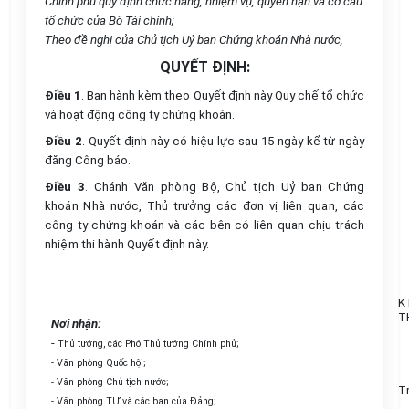
Chính phủ quy định chức năng, nhiệm vụ, quyền hạn và cơ cấu
tổ chức của Bộ Tài chính;
Theo đề nghị của Chủ tịch Uỷ ban Chứng khoán Nhà nước,
QUYẾT ĐỊNH:
Điều 1
. Ban hành kèm theo Quyết định này Quy chế tổ chức
và hoạt động công ty chứng khoán.
Điều 2
. Quyết định này có hiệu lực sau 15 ngày kể từ ngày
đăng Công báo.
Điều 3
. Chánh Văn phòng Bộ, Chủ tịch Uỷ ban Chứng
khoán Nhà nước, Thủ trưởng các đơn vị liên quan, các
công ty chứng khoán và các bên có liên quan chịu trách
nhiệm thi hành Quyết định này.
K
T
Nơi nhận:
-
Thủ tướng, các Phó Thủ tướng Chính phủ;
- Văn phòng Quốc hội;
- Văn phòng Chủ tịch nước;
T
- Văn phòng TƯ và các ban của Đảng;