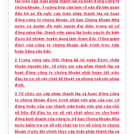
tắc việc cấp Giấy phép thành lập và hoạt động công ty
chứng khoán. Trường hợp cần làm rõ vấn đề liên quan
đến hồ sơ đề nghị cấp Giấy phép thành lập và hoạt
động công ty chứng khoán, Uỷ ban Chứng khoán Nhà
nước có quyền đề nghị người đại diện trong số cổ
đông sáng lập, thành viên sáng lập hoặc người dự kiến
được bổ nhiệm, tuyển dụng làm Giám đốc (Tổng giám
đốc) của công ty chứng khoán giải trình trực tiếp
hoặc bằng văn bản.
2.Trong vòng sáu (06) tháng kể từ ngày được chấp
thuận nguyên tắc, tổ chức xin cấp phép thành lập và
hoạt động công ty chứng khoán phải hoàn tất việc
đầu tư cơ sở vật chất kỹ thuật và phong toả vốn pháp
định.
3.Tổ chức xin cấp phép thành lập và hoạt động công
ty chứng khoán được trích phần vốn góp của các cổ
đông hoặc của các thành viên hoặc vốn góp của chủ
sở hữu để đầu tư cơ sở vật chất phục vụ cho hoạt
động kinh doanh của công ty. Uỷ ban Chứng khoán Nhà
nước kiểm tra cơ sở vật chất tại trụ sở công ty chứng
khoán trước khi chính thức cấp Giấy phép thành lập và