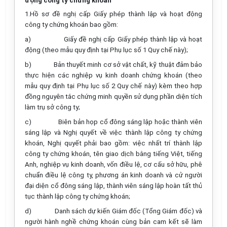
động công ty chứng khoán
1.
Hồ sơ đề nghị cấp Giấy phép thành lập và hoạt động
công ty chứng khoán bao gồm:
a)
Giấy đề nghị cấp Giấy phép thành lập và hoạt
động (theo mẫu quy định tại Phụ lục số 1 Quy chế này);
b)
Bản thuyết minh cơ sở vật chất, kỹ thuật đảm bảo
thực hiện các nghiệp vụ kinh doanh chứng khoán (theo
mẫu quy định tại Phụ lục số 2 Quy chế này) kèm theo hợp
đồng nguyên tắc chứng minh quyền sử dụng phần diện tích
làm trụ sở công ty;
c)
Biên bản họp cổ đông sáng lập hoặc thành viên
sáng lập và Nghị quyết về việc thành lập công ty chứng
khoán, Nghị quyết phải bao gồm: việc nhất trí thành lập
công ty chứng khoán, tên giao dịch bằng tiếng Việt, tiếng
Anh, nghiệp vụ kinh doanh, vốn điều lệ, cơ cấu sở hữu, phê
chuẩn điều lệ công ty, phương án kinh doanh và cử người
đại diện cổ đông sáng lập, thành viên sáng lập hoàn tất thủ
tục thành lập công ty chứng khoán;
d)
Danh sách dự kiến Giám đốc (Tổng Giám đốc) và
người hành nghề chứng khoán cùng bản cam kết sẽ làm