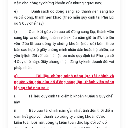
việc cho công ty chứng khoán của những người này;
e)
Danh sách cổ đông sáng lập, thành viên sáng lập
và cổ đông, thành viên khác (theo mẫu quy định tại Phụ lục
số 3 Quy chế này);
f)
Cam kết góp vốn của cổ đông sáng lập, thành viên
sáng lập và cổ đông, thành viên khác nắm giữ từ 5% trở lên
vốn điều lệ của công ty chứng khoán (nếu có) kèm theo
bản sao hợp lệ giấy chứng minh nhân dân hoặc hộ chiếu, sơ
yếu lý lịch đối với cá nhân (theo mẫu quy định tại Phụ lục số
4 Quy chế này); Giấy chứng nhận đăng ký kinh doanh đối với
pháp nhân;
g) Tài liệu chứng minh năng lực tài chính và
nguồn vốn góp của cổ đông sáng lập, thành viên sáng
lập cụ thể như sau:
i.
Tài liệu quy định tại điểm b khoản 4 Điều 3 Quy chế
này;
ii.
Báo cáo tài chính năm gần nhất tính đến thời điểm
cam kết góp vốn thành lập công ty chứng khoán được
kiểm toán bởi một công ty kiểm toán độc lập đối với cổ