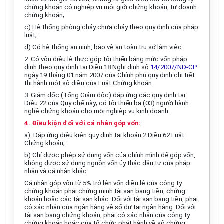
chứng khoán có nghiệp vụ môi giới chứng khoán, tự doanh
chứng khoán;
c) Hệ thống phòng cháy chữa cháy theo quy định của pháp
luật;
d) Có hệ thống an ninh, bảo vệ an toàn trụ sở làm việc.
2. Có vốn điều lệ thực góp tối thiểu bằng mức vốn pháp
định theo quy định tại Điều 18 Nghị định số
14/2007/NĐ-CP
ngày 19 tháng 01 năm 2007 của Chính phủ quy định chi tiết
thi hành một số điều của Luật Chứng khoán.
3. Giám đốc (Tổng Giám đốc) đáp ứng các quy định tại
Điều 22 của Quy chế này; có tối thiểu ba (03) người hành
nghề chứng khoán cho mỗi nghiệp vụ kinh doanh.
4. Điều kiện đối với cá nhân góp vốn:
a). Đáp ứng điều kiện quy định tại khoản 2 Điều 62 Luật
Chứng khoán;
b) Chỉ được phép sử dụng vốn của chính mình để góp vốn,
không được sử dụng nguồn vốn ủy thác đầu tư của pháp
nhân và cá nhân khác.
Cá nhân góp vốn từ 5% trở lên vốn điều lệ của công ty
chứng khoán phải chứng minh tài sản bằng tiền, chứng
khoán hoặc các tài sản khác. Đối với tài sản bằng tiền, phải
có xác nhận của ngân hàng về số dư tại ngân hàng. Đối với
tài sản bằng chứng khoán, phải có xác nhận của công ty
chứng khoán hoặc của tổ chức phát hành về số chứng