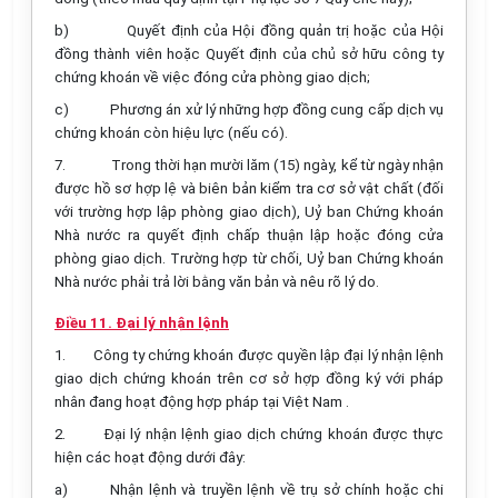
b)
Quyết định của Hội đồng quản trị hoặc của Hội
đồng thành viên hoặc Quyết định của chủ sở hữu công ty
chứng khoán về việc đóng cửa phòng giao dịch;
c)
Phương án xử lý những hợp đồng cung cấp dịch vụ
chứng khoán còn hiệu lực (nếu có).
7.
Trong thời hạn mười lăm (15) ngày, kể từ ngày nhận
được hồ sơ hợp lệ và biên bản kiểm tra cơ sở vật chất (đối
với trường hợp lập phòng giao dịch), Uỷ ban Chứng khoán
Nhà nước ra quyết định chấp thuận lập hoặc đóng cửa
phòng giao dịch. Trường hợp từ chối, Uỷ ban Chứng khoán
Nhà nước phải trả lời bằng văn bản và nêu rõ lý do.
Điều 11. Đại lý nhận lệnh
1.
Công ty chứng khoán được quyền lập đại lý nhận lệnh
giao dịch chứng khoán trên cơ sở hợp đồng ký với pháp
nhân đang hoạt động hợp pháp tại Việt Nam .
2.
Đại lý nhận lệnh giao dịch chứng khoán được thực
hiện các hoạt động dưới đây:
a)
Nhận lệnh và truyền lệnh về trụ sở chính hoặc chi