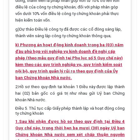
đông, thành viên là pháp nhân góp vốn từ 10% trở lên vốn
điều lệ của công ty chứng khoán; đối với pháp nhân góp
vốn dưới 10% vốn điều lệ công ty chứng khoán phải thực
hiện kiểm toán vốn.
g)Dự thảo Điều lệ công ty đã được các cổ đông sáng lập,
thành viên sáng lập công ty chứng khoán thông qua;
k) Phương án hoạt động kinh doanh trong ba (03) năm
đầu phù hợp với nghiệp vụ kinh doanh đề nghị cấp
phép (theo mẫu quy định tại Phụ lục số 5 Quy chế này)
kèm theo các quy trình nghiệp vụ, quy trình kiểm soát
nội bộ, quy trình quản lý rủi ro theo quy định của Ủy
ban Chứng khoán Nhà nước.
2.
Hồ sơ theo quy định tại khoản 1 Điều này được lập thành
hai (02) bản gốc có giá trị như nhau gửi Uỷ ban Chứng
khoán Nhà nước.
Điều 5. Thủ tục cấp Giấy phép thành lập và hoạt động công
ty chứng khoán
1.Sau khi nhận được hồ sơ theo quy định tại Điều 4
Quy chế này, trong thời hạn ba mươi (30) ngày Uỷ ban
Chứng khoán Nhà nước xem xét chấp thuận nguyên