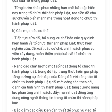
quả của hệ th
ố
ng pháp luật;
- Từng bước khắc phục những hạn chế, bất cập hiện
nay trong tổ chức thi hành pháp luật, tạo tiền đề cho
sự chuyển biến mạnh mẽ trong hoạt động tổ chức thi
hành pháp luật.
b) Các mục tiêu cụ thể:
- Tiếp tục sửa đổi, bổ sung, cụ thể hóa các quy định
hiện hành về tổ chức thi hành pháp luật; thực hiện
nghiên cứu, đề xuất các cơ chế, chính sách phục vụ
việc xây dựng, hoàn thiện pháp luật về tổ chức thi
h
à
nh pháp luật.
- Nâng cao chất lượng một số hoạt động tổ chức thi
h
à
nh pháp luật, trong đó tập trung thực hiện giải pháp
tăng cường sự lãnh đạo của Đảng đ
ố
i với công tác tổ
chức thi hành pháp luật; đổi mới công tác theo dõi,
đánh giá tình hình thi hành pháp luật; tăng cường năng
lực phản ứng chính sách; đẩy mạnh hoạt động ứng
dụng công nghệ thông tin trong tổ chức thi hành pháp
luật.
- Bảo đảm các điều kiện cần thiết để phục vụ việc tổ