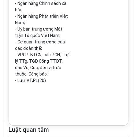
- Ngân hàng Chính sách xã
hội;
-
Ngân hàng Phát triển Việt
Nam;
- Ủy ban trung ương Mặt
tr
ận Tổ quốc Việt Nam;
- Cơ quan trung ương của
các đoàn th
ể
;
- VPCP: BTCN, các PCN, Trợ
lý TTg, TGĐ
C
ổng TTĐT,
các Vụ, Cục, đơn vị trực
thuộc, Công báo;
- L
ưu
: VT,PL(2b).
Luật quan tâm