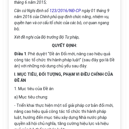
tháng 6 năm 2015;
Căn cứ Nghị định số
123/2016/NĐ-CP
ngày 01 tháng 9
năm 2016 của Chính phủ quy định chức năng, nhiệm vụ,
quyền hạn và cơ cấu tổ chức của các bộ, cơ quan ngang
bộ;
Xét đề nghị của Bộ trưởng Bộ Tư pháp,
QUYẾT ĐỊNH:
Điều 1
. Phê duyệt “Đề án Đổi mới, nâng cao hiệu quả
công tác tổ chức thi hành pháp luật” (sau đây gọi là Đề
án) với những nội dung chủ yếu sau đây:
I.
MỤC TIÊU, Đ
Ố
I TƯỢNG, PHẠM VI ĐIỀU CHỈNH CỦA
ĐỀ ÁN
1. Mục tiêu của Đề án
a) Mục tiêu chung:
- Triển khai thực hiện một số giải pháp cơ bản đổi mới,
nâng cao hiệu quả công tác tổ chức thi hành pháp
luật, hướng đến mục tiêu xây dựng Nhà nước pháp
quyền xã hội chủ nghĩa, tăng cường hiệu lực và hiệu