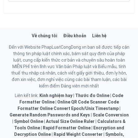
Về chúng tôi
Điều khoản
Liên hệ
Đến với Website PhapLuatCongDong.vn bạn sẽ được tiếp cận
thông tin pháp luật chính xác, bám sát quy định của pháp
luật, cung cấp kiến thức cơ bản và chuyên sâu hoàn toàn
MIỄN PHÍ trên lĩnh vực Văn bản Pháp luật và Biểu mẫu, tính
thuế thu nhập cá nhân, cách viết giấy giới thiệu, đơn ly hôn,
đơn xin việc, đơn nghỉ việc cùng các bài tham luận, các bài
kiểm điểm Đảng viên mới nhất
Liên kết link:
Kinh nghiệm hay
|
Thước đo Online
|
Code
Formatter Online
|
Online QR Code Scanner
Code
Formatter Online
Convert Epoch/Unix Timestamp
|
Generate Random Passwords and Keys
|
Scale Conversion
|
Symbol Online
|
Actual Size Online Ruler
|
Calculators &
Tools Online
|
Rapid Formatter Online
|
Encryption and
Decryption Online
|
Rapid Weight Converter
|
Symbols,