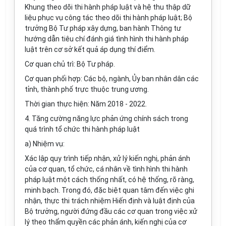
Khung theo dõi thi hành pháp luật và hệ thu thập dữ
liệu phục vụ công tác theo dõi thi hành pháp luật; Bộ
trưởng Bộ Tư pháp xây dựng, ban hành Thông tư
hướng dẫn tiêu chí đánh giá tình hình thi hành pháp
luật trên cơ sở kết quả áp dụng thí điểm.
Cơ quan chủ trì: Bộ Tư pháp.
Cơ quan phối hợp: Các bộ, ngành, Ủy ban nhân dân các
tỉnh, thành phố trực thuộc trung ương.
Thời gian thực hiện: Năm 2018 - 2022.
4. Tăng cường năng lực phản ứng chính sách trong
quá trình tổ chức thi hành pháp luật
a) Nhiệm vụ:
Xác lập quy trình tiếp nhận, xử lý kiến nghị, phản ánh
của cơ quan, tổ chức, cá nhân về tình hình thi hành
pháp luật một cách thống nhất, có hệ th
ố
ng, rõ ràng,
minh bạch. Trong đó, đặc biệt quan tâm đến việc ghi
nhận, th
ự
c thi trách nhiệm Hiến định và luật định của
Bộ trưởng, người đứng đầu các cơ quan trong việc xử
lý theo thẩm quyền các phản ánh, kiến nghị của cơ