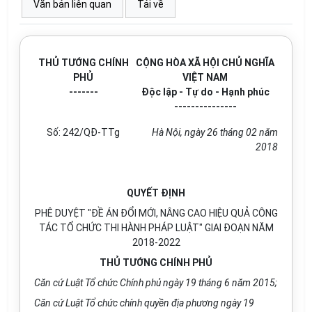
Văn bản liên quan
Tải về
THỦ TƯỚNG CHÍNH
CỘNG HÒA XÃ HỘI CHỦ NGHĨA
PHỦ
VIỆT NAM
-------
Độc lập - Tự do - Hạnh phúc
---------------
Số:
242/QĐ-TTg
Hà Nội, ngày 26 tháng 02 năm
2018
QUYẾT ĐỊNH
PHÊ DUYỆT "ĐỀ ÁN ĐỔI MỚI, NÂNG CAO HIỆU QUẢ CÔNG
TÁC TỔ CHỨC THI HÀNH PHÁP LUẬT" GIAI ĐOẠN NĂM
2018-2022
THỦ TƯỚNG CHÍNH PHỦ
C
ă
n cứ Luật Tổ chức Chính phủ ngày
1
9 tháng 6 năm 2015;
Căn cứ Luật Tổ chức chính quyền địa phương ngày 19