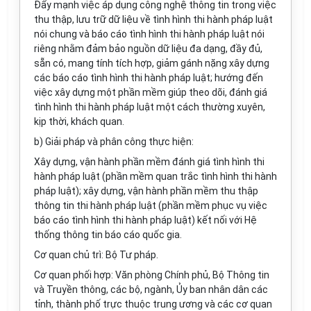
Đẩy mạnh việc áp dụng công nghệ thông tin trong việc
thu thập, lưu trữ dữ liệu về t
ì
nh hình thi hành pháp luật
nói chung và báo cáo t
ì
nh hình thi hành pháp luật nói
riêng nhằm đảm bảo nguồn dữ liệu đa dạng, đầy đủ,
sẵn có, mang tính tích hợp, giảm gánh nặng xây dựng
các báo cáo t
ì
nh hình thi hành pháp luật; hướng đến
việc xây dựng một phần mềm giúp theo dõi, đánh giá
tình hình thi hành pháp luật một cách thường xuyên,
kịp thời, khách quan.
b) Giải pháp và phân công thực hiện:
Xây dựng, vận hành phần mềm đánh giá t
ì
nh hình thi
hành pháp luật (phần mềm quan trắc tình h
ì
nh thi hành
pháp luật); xây dựng, vận hành phần m
ề
m thu thập
thông tin thi hành pháp luật (phần mềm phục vụ việc
báo cáo tình hình thi hành pháp luật) kết nối với Hệ
thống thông tin báo cáo quốc gia.
Cơ quan chủ trì: Bộ Tư pháp.
Cơ quan phối hợp: Văn phòng Chính phủ, Bộ Thông tin
và Truyền thông, các bộ, ng
à
nh, Ủy ban nhân dân các
tỉnh, thành phố trực thuộc trung ương và các cơ quan