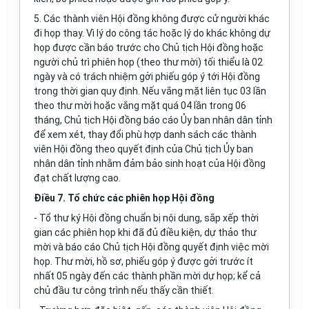
5. Các thành viên Hội đồng không được cử người khác
đi họp thay. Vì lý do công tác hoặc lý do khác không dự
họp được cần báo trước cho Chủ tịch Hội đồng hoặc
người chủ trì phiên họp (theo thư mời) tối thiểu là 02
ngày và có trách nhiệm gởi phiếu góp ý tới Hội đồng
trong thời gian quy định. Nếu vắng mặt liên tục 03 lần
theo thư mời hoặc vắng mặt quá 04 lần trong 06
tháng, Chủ tịch Hội đồng báo cáo Ủy ban nhân dân tỉnh
để xem xét, thay đổi phù hợp danh sách các thành
viên Hội đồng theo quyết định của Chủ tịch Ủy ban
nhân dân tỉnh nhằm đảm bảo sinh hoạt của Hội đồng
đạt chất lượng cao.
Điều 7. Tổ chức các phiên họp Hội đồng
- Tổ thư ký Hội đồng chuẩn bị nội dung, sắp xếp thời
gian các phiên họp khi đã đủ điều kiện, dự thảo thư
mời và báo cáo Chủ tịch Hội đồng quyết định việc mời
họp. Thư mời, hồ sơ, phiếu góp ý được gởi trước ít
nhất 05 ngày đến các thành phần mời dự họp; kể cả
chủ đầu tư công trình nếu thấy cần thiết.