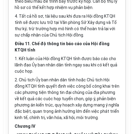
theo biểu mẫu để trình bày trước kỳ họp. Cán bộ thụ lý
hồ sơ có thể kết hợp nhiệm vụ phản biện.
4. Tất cả hồ sơ, tài liệu sau khi đưa ra Hội đồng KTQH
tỉnh sẽ được lưu trữ tại Văn phòng Sở Xây dựng và Tổ
thư ký; trừ trường hợp mô hình có thể hoàn trả lại với
sự chấp nhận của Chủ tịch Hội đồng.
Điều 11. Chế độ thông tin báo cáo của Hội đồng
KTQH tỉnh
1. Kết luận của Hội đồng KTQH tỉnh được báo cáo cho
lãnh đạo Ủy ban nhân dân tỉnh ngay sau khi có kết quả
cuộc họp.
2. Chủ tịch Ủy ban nhân dân tỉnh hoặc Chủ tịch Hội
đồng KTQH tỉnh quyết định việc công bố công khai trên
các phương tiện thông tin đại chúng của địa phương
về kết quả các cuộc họp tuyển chọn, góp ý, phản biện
phương án kiến trúc, quy hoạch xây dựng mang ý nghĩa
đặc biệt, quan trọng ảnh hưởng lớn đến việc phát triển
kinh tế, chính trị, văn hóa, xã hội, môi trường.
Chương IV