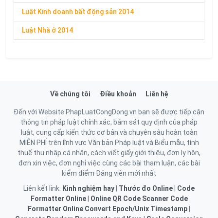
Luật Kinh doanh bất động sản 2014
Luật Nhà ở 2014
Về chúng tôi
Điều khoản
Liên hệ
Đến với Website PhapLuatCongDong.vn bạn sẽ được tiếp cận
thông tin pháp luật chính xác, bám sát quy định của pháp
luật, cung cấp kiến thức cơ bản và chuyên sâu hoàn toàn
MIỄN PHÍ trên lĩnh vực Văn bản Pháp luật và Biểu mẫu, tính
thuế thu nhập cá nhân, cách viết giấy giới thiệu, đơn ly hôn,
đơn xin việc, đơn nghỉ việc cùng các bài tham luận, các bài
kiểm điểm Đảng viên mới nhất
Liên kết link:
Kinh nghiệm hay
|
Thước đo Online
|
Code
Formatter Online
|
Online QR Code Scanner
Code
Formatter Online
Convert Epoch/Unix Timestamp
|