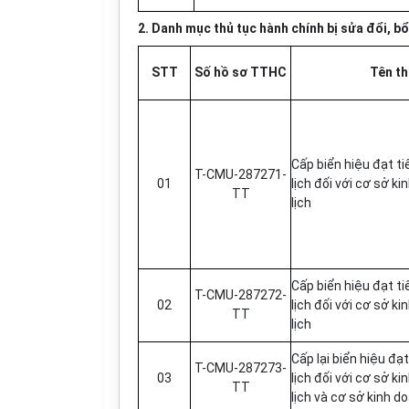
2. Danh mục thủ tục hành chính bị sửa đ
ổ
i,
bổ
STT
Số hồ sơ TTHC
Tên th
Cấp biển hiệu đạt ti
T-CMU-287271-
01
lịch đối với cơ sở k
TT
lịch
Cấp
bi
ể
n hiệu đạt t
T-CMU-287272-
02
lịch đối với cơ sở 
TT
l
ị
ch
Cấp
lại bi
ể
n hiệu đạt
T-CMU-287273-
03
lịch đối với cơ sở k
TT
lịch và cơ sở kinh d