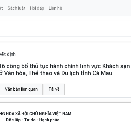
ật
Sách luật
Hỏi đáp
Liên hệ
ết định
 công bố thủ tục hành chính lĩnh vực Khách sạn
ở Văn hóa, Thể thao và Du lịch tỉnh Cà Mau
Văn bản liên quan
Tải về
NG HÒA XÃ HỘI CHỦ NGHĨA VIỆT NAM
Độc lập - Tự do - Hạnh phúc
---------------