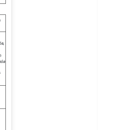
h
óa
,
h
hóa
ý