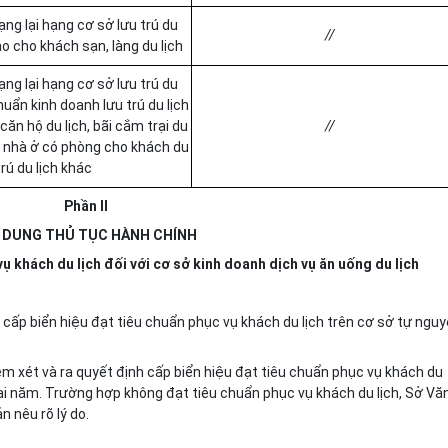
ạng lại hạng cơ sở lưu trú du
//
ao cho khách sạn, làng du lịch
ạng lại hạng cơ sở lưu trú du
huẩn
kinh doanh lưu trú du lịch
 căn hộ du lịch, bãi cắm trại du
//
ch, nhà ở có phòng cho khách du
trú du lịch khác
Phần II
 DUNG THỦ TỤC HÀNH CHÍNH
v
ụ khách du lịch đối với cơ sở kinh doanh dịch vụ ăn uống du lịch
 cấp biển hiệu đạt tiêu chuẩn phục vụ khách du lịch trên cơ sở tự nguy
.
xem xét và ra quyết định cấp biển hiệu đạt tiêu chuẩn phục vụ khách du
g hai năm. Trường hợp không đạt tiêu chuẩn phục vụ khách du lịch, Sở Vă
n nêu rõ lý do.