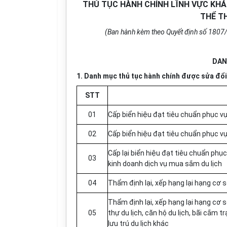
THỦ TỤC HÀNH CHÍNH LĨNH VỰC KHÁ
THỂ T
(Ban hành kèm theo Quyết định số 1807
DAN
1. Danh mục thủ tục hành chính được sửa đ
ổ
STT
01
Cấp biển hiệu đạt tiêu chuẩn phục vụ 
02
Cấp biển hiệu đạt tiêu chuẩn phục vụ
Cấp lại biển hiệu đạt tiêu chuẩn phục
03
kinh doanh dịch vụ mua sắm du lịch
04
Thẩm định lại, xếp hạng lại hạng cơ sở
Thẩm định lại, xếp hạng lại hạng cơ sở
05
thự du lịch, căn hộ du lịch, bãi cắm
tr
lưu trú du lịch khác