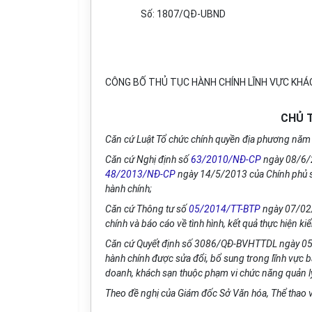
Số:
1807
/QĐ-UBND
CÔNG BỐ THỦ TỤC HÀNH CHÍNH LĨNH VỰC KHÁ
CHỦ T
Căn cứ Luật Tổ chức chính quyền địa phương năm
Căn cứ Nghị định số
63/2010/NĐ-CP
ngày 08/6/2
48/2013/NĐ-CP
ngày 14/5/2013 của Chính phủ 
hành chính;
Căn cứ Thông tư số
05/2014/TT-BTP
ngày 07/02/
chính và báo cáo về tình hình, kết quả thực hiện ki
Căn cứ Qu
y
ết định số 3086/QĐ-BVHTTDL ngày 05/9
hành chính được sửa đổi, bổ sung trong lĩnh vực b
doanh, khách sạn thuộc phạm vi chức năng quản lý 
Theo đề nghị của Giám đốc Sở Văn
hóa
, Thể thao 