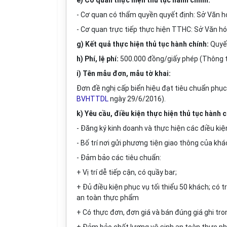
e) Cơ quan thực hiện thủ tục hành chính:
- Cơ quan có thẩm quyền quyết định: Sở Văn hó
- Cơ quan trực tiếp thực hiện TTHC: Sở Văn hóa
g) Kết quả thực hiện thủ tục hành chính:
Quyết
h) Phí, lệ phí:
500.000 đồng/giấy phép (Thông 
i) Tên mẫu đơn, mẫu tờ khai:
Đơn đề nghị cấp biển hiệu đạt tiêu chuẩn phục
BVHTTDL
ngày 29/6/2016).
k) Yêu cầu, điều kiện thực hiện thủ tục hành c
- Đăng ký kinh doanh và thực hiện các điều kiệ
- Bố trí nơi gửi phương tiện giao thông của khá
- Đảm bảo các tiêu
chuẩn
:
+ Vị trí dễ tiếp cận, có quầy bar;
+ Đủ điều kiện phục vụ tối thiểu 50 khách; có t
an toàn thực phẩm
+ Có thực đơn, đơn giá và bán đúng giá ghi tr