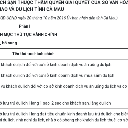
CH SẠN THUỘC THẨM QUYỀN GIẢI QUYẾT CỦA SỞ VĂN HÓA
HAO VÀ DU LỊCH TỈNH CÀ MAU
/QĐ-
UBND
ngày
20
tháng 10 năm 2016
Ủy ban
nhân dân tỉnh Cà Mau)
Phần I
H MỤC THỦ TỤC HÀNH CHÍNH
i,
bổ sung
Tên thủ tục hành chính
khách du lịch đối với cơ sở kinh doanh dịch vụ ăn uống du lịch
 khách du lịch đối với cơ sở kinh doanh dịch vụ mua sắm du lịch
 vụ khách du lịch đối với cơ sở kinh doanh dịch vụ ăn uống du lịch và cơ
 lưu trú du lịch: Hạng 1 sao, 2 sao cho khách sạn, làng du lịch
 lưu trú du lịch: Hạng đạt ti
ê
u chuẩn kinh doanh lưu trú du lịch cho biệ
ại du lịch, nhà nghỉ du lịch, nhà ở có phòng cho khách du lịch thuê, cơ sở