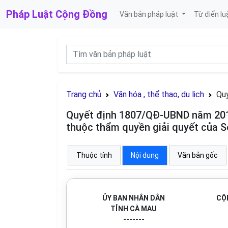
Pháp Luật
Cộng Đồng
Văn bản pháp luật
Từ điển lu
Trang chủ
Văn hóa , thể thao, du lịch
Quy
Quyết định 1807/QĐ-UBND năm 2016
thuộc thẩm quyền giải quyết của S
Thuộc tính
Nội dung
Văn bản gốc
ỦY BAN NHÂN DÂN
CỘ
TỈNH CÀ MAU
-------