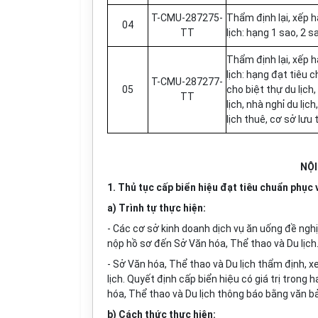
T-CM
U
-287275-
Th
ẩ
m định lại, x
ế
p h
04
TT
lịch: hạng 1 sao, 2 s
Th
ẩ
m định lại, x
ế
p h
lịch: hạng đạt ti
ê
u
c
T-CM
U
-287277-
05
cho biệt thự du lịch,
TT
lịch, nhà nghỉ du lị
lịch thuê, cơ sở lưu 
NỘI
1. Thủ tục cấp biển hiệu đạt tiêu chuẩn phục
a) Trình tự thực hiện:
- Các cơ sở kinh doanh dịch vụ ăn uống đề nghị
nộp hồ sơ đến Sở Văn
hóa
, Th
ể
thao và Du lịch
- Sở Văn
hóa
, Thể thao và Du lịch thẩm định, 
lịch. Quyết định cấp biển hiệu có giá trị tron
hóa
, Thể thao và Du lịch thông báo bằng văn bả
b) Cách thức thực hiện: