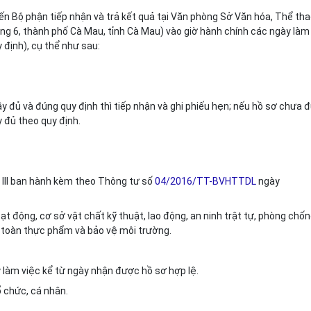
ến Bộ phận tiếp nhận và trả kết quả tại Văn phòng Sở Văn hóa, Thể th
ường 6, thành phố Cà Mau, tỉnh Cà Mau) vào giờ hành chính các ngày làm
y định), cụ thể như sau:
ầy đủ và đúng quy định thì tiếp nhận và ghi phiếu hẹn; nếu hồ sơ chưa đ
 đủ theo quy định.
 III ban hành kèm theo Thông tư số
04/2016/TT-BVHTTDL
ngày
ạt động, cơ sở vật chất kỹ thuật, lao động, an ninh trật tự, phòng chố
n toàn thực phẩm và bảo vệ môi trường.
 làm việc kể từ ngày nhận được hồ sơ hợp lệ.
 chức, cá nhân.