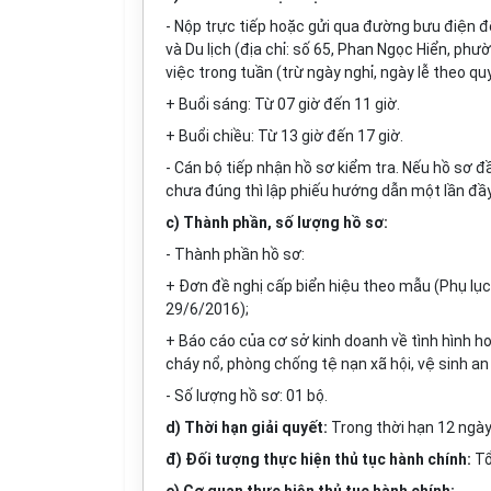
- Nộp trực tiếp hoặc gửi qua đường bưu điện đ
và Du lịch (địa chỉ: số 65, Phan Ngọc Hiển, ph
việc trong tuần (trừ ngày nghỉ, ngày lễ theo qu
+ Buổi sáng: Từ 07 giờ đến 11 giờ.
+ Buổi chiều: Từ 13 giờ đến 17 giờ.
- Cán bộ tiếp nhận hồ sơ kiểm tra. Nếu hồ sơ đ
chưa đúng thì lập phiếu hướng dẫn một lần đầy
c) Thành phần, số lượng hồ sơ:
- Thành phần hồ sơ:
+ Đơn đề nghị cấp biển hiệu theo mẫu (Phụ lục
29/6/2016);
+ Báo cáo của cơ sở kinh doanh về tình hình ho
cháy nổ, phòng chống tệ nạn xã hội, vệ sinh a
- Số lượng hồ sơ: 01 bộ.
d) Thời hạn giải quyết:
Trong thời hạn 12 ngày
đ) Đối tượng thực hiện thủ tục hành chính:
Tổ