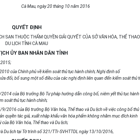
Cà Mau, ngày
2
0 tháng 10 năm 20
1
6
QUYẾT ĐỊNH
CH SẠN THUỘC THẨM QUYỀN GIẢI QUYẾT CỦA SỞ VĂN HÓA, THỂ THAO
DU LỊCH TỈNH CÀ MAU
ỊCH ỦY BAN NHÂN DÂN TỈNH
 2015;
010 của Chính phủ về kiểm soát thủ tục hành chính; Nghị định số
sửa đ
ổ
i, bổ sung một số điều của các nghị định liên quan đến kiểm soát thủ 
2014 của Bộ trưởng Bộ Tư pháp hướng dẫn công bố, niêm yết thủ tục hành
ểm soát thủ tục hành chính;
/2016 của Bộ trưởng Bộ Văn hóa, Thể thao và Du lịch về việc công bố thủ 
ản quyền tác giả, xuất nhập kh
ẩ
u văn hóa phẩm không nhằm mục đích kinh
của Bộ Văn hóa, Thể thao và Du lịch;
và Du lịch tại Tờ
tr
ình số 321/TTr-SVHTTDL ngày 13/10/2016,