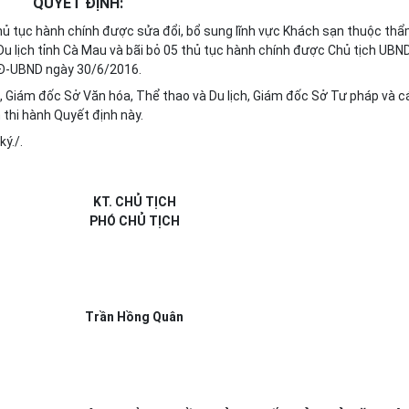
QUYẾT ĐỊNH:
ủ tục hành chính được sửa đổi, bổ sung lĩnh vực Khách sạn thuộc th
Du lịch tỉnh Cà Mau
và
bãi bỏ 05 thủ tục hành chính được Chủ tịch UBN
Đ-
UBND
ngày 30/6/2016.
, Giám đốc Sở Văn hóa, Thể thao và Du lịch, Giám đốc Sở Tư pháp và c
 thi hành Quyết định này.
ký./.
KT. CH
Ủ
TỊCH
PHÓ CHỦ TỊCH
Trần Hồng Quân