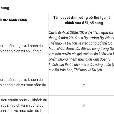
 sung
Tên quyết định công bố thủ tục hàn
ủ tục hành chính
chính sửa đổi, bổ sung
Quyết định số 3086/QĐ-BVHTTDL ngày 05
tháng 9 năm 2016 của Bộ trưởng Bộ Văn h
Th
ể
thao và Du lịch
về
việc công b
ố
thủ tục
ê
u chuẩn phục vụ khách du
hành chính được sửa đ
ổ
i,
bổ sung
trong lĩn
inh doanh dịch vụ ăn uống du
vực bản quy
ề
n tác giả,
xuất
nhập kh
ẩ
u văn 
phẩm
không nh
ằ
m mục đích kinh doanh,
khách sạn thuộc phạm vi chức năng quản l
của Bộ Văn h
óa
, Th
ể
thao và Du lịch
iêu chu
ẩ
n phục vụ khách du
kinh doanh dịch vụ mua sắm du
//
 tiêu chu
ẩ
n phục vụ khách du
inh doanh dịch vụ ăn uống du
//
oanh dịch vụ mua sắm du lịch