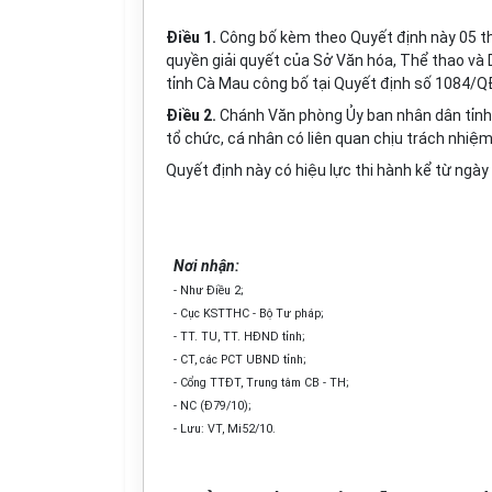
Điều 1.
Công bố kèm theo Quyết định này 05 th
quyền giải quyết của Sở Văn
hóa
, Thể thao và 
tỉnh Cà Mau công bố tại Quyết định số 1084/Q
Điều 2.
Chánh Văn phòng
Ủy ban
nhân dân tỉnh
tổ chức, cá nhân có liên quan chịu trách nhiệm
Quyết định này có hiệu lực thi hành kể từ ngày 
Nơi nhận:
- Như Điều 2;
- Cục KSTTHC - Bộ Tư pháp;
- TT. TU, TT. HĐND t
ỉ
nh;
- CT, các PCT UBND tỉnh;
- Cổng TTĐT, Trung tâm CB - TH;
- NC (Đ79/10);
- Lưu: VT, Mi52/10.