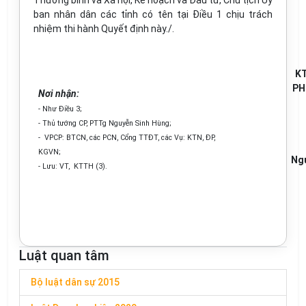
Thương binh và Xã hội, Kế hoạch và Đầu tư, Chủ tịch Ủy
ban nhân dân các tỉnh có tên tại Điều 1 chịu trách
nhiệm thi hành Quyết định này./.
K
PH
Nơi nhận:
- Như Điều 3;
- Thủ tướng CP, PTTg Nguyễn Sinh Hùng;
- VPCP: BTCN, các PCN, Cổng TTĐT, các Vụ: KTN, ĐP,
KGVN;
Ngu
- Lưu: VT, KTTH (3).
Luật quan tâm
Bộ luật dân sự 2015