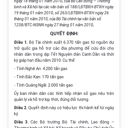
ngày 18 tháng 01 năm 2010, của Bộ Lao động – Thương
binh và Xã hội tại các văn bản số 188/LĐTBXH-BTXH ngày
19 tháng 01 năm 2010, số 263/LĐTBXH-BTXH ngày 26
tháng 01 năm 2010, của Bộ Tài chính tại văn bản số
1238/BTC-NSNN ngày 27 tháng 01 năm 2010,
QUYẾT ĐỊNH:
Điều 1.
Bộ Tài chính xuất 6.370 tấn gạo từ nguồn dự
trữ quốc gia hỗ trợ các địa phương để cứu đói cho
nhân dân trong dịp Tết Nguyên đán Canh Dần và thời
kỳ giáp hạt đầu năm 2010. Cụ thể:
- Tỉnh Nghệ An: 4.200 tấn gạo
- Tỉnh Bắc Kạn: 170 tấn gạo
- Tỉnh Quảng Ngãi: 2.000 tấn gạo
Ủy ban nhân dân các tỉnh tiếp nhận số gạo nêu trên
quản lý và hỗ trợ kịp thời, đúng đối tượng.
Điều 2.
Quyết định này có hiệu lực thi hành kể từ ngày
ký.
Điều 3.
Các Bộ trưởng Bộ: Tài chính, Lao động –