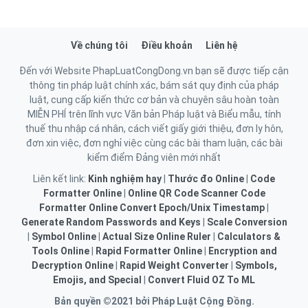
Về chúng tôi
Điều khoản
Liên hệ
Đến với Website PhapLuatCongDong.vn bạn sẽ được tiếp cận
thông tin pháp luật chính xác, bám sát quy định của pháp
luật, cung cấp kiến thức cơ bản và chuyên sâu hoàn toàn
MIỄN PHÍ trên lĩnh vực Văn bản Pháp luật và Biểu mẫu, tính
thuế thu nhập cá nhân, cách viết giấy giới thiệu, đơn ly hôn,
đơn xin việc, đơn nghỉ việc cùng các bài tham luận, các bài
kiểm điểm Đảng viên mới nhất
Liên kết link:
Kinh nghiệm hay
|
Thước đo Online
|
Code
Formatter Online
|
Online QR Code Scanner
Code
Formatter Online
Convert Epoch/Unix Timestamp
|
Generate Random Passwords and Keys
|
Scale Conversion
|
Symbol Online
|
Actual Size Online Ruler
|
Calculators &
Tools Online
|
Rapid Formatter Online
|
Encryption and
Decryption Online
|
Rapid Weight Converter
|
Symbols,
Emojis, and Special
|
Convert Fluid OZ To ML
Bản quyền ©2021 bởi Pháp Luật Cộng Đồng.