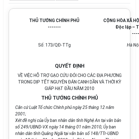
THỦ TƯỚNG CHÍNH PHỦ
CỘNG HÒA XÃ HỘ
-------
Độc lập – 
---
Số: 173/QĐ-TTg
Hà Nộ
QUYẾT ĐỊNH
VỀ VIỆC HỖ TRỢ GẠO CỨU ĐÓI CHO CÁC ĐỊA PHƯƠNG
TRONG DỊP TẾT NGUYÊN ĐÁN CANH DẦN VÀ THỜI KỲ
GIÁP HẠT ĐẦU NĂM 2010
THỦ TƯỚNG CHÍNH PHỦ
Căn cứ Luật Tổ chức Chính phủ ngày 25 tháng 12 năm
2001;
Xét đề nghị của Ủy ban nhân dân tỉnh Nghệ An tại văn bản
số 249/UBND-VX ngày 14 tháng 01 năm 2010, Ủy ban
nhân dân tỉnh Quảng Ngãi tại văn bản số 148/TTr-UBND