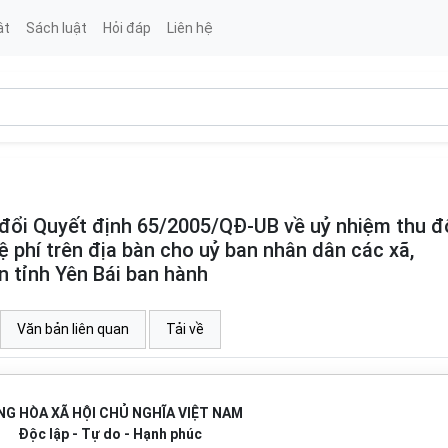
ật
Sách luật
Hỏi đáp
Liên hệ
ổi Quyết định 65/2005/QĐ-UB về uỷ nhiệm thu đ
lệ phí trên địa bàn cho uỷ ban nhân dân các xã,
n tỉnh Yên Bái ban hành
Văn bản liên quan
Tải về
G HÒA XÃ HỘI CHỦ NGHĨA VIỆT NAM
Độc lập - Tự do - Hạnh phúc