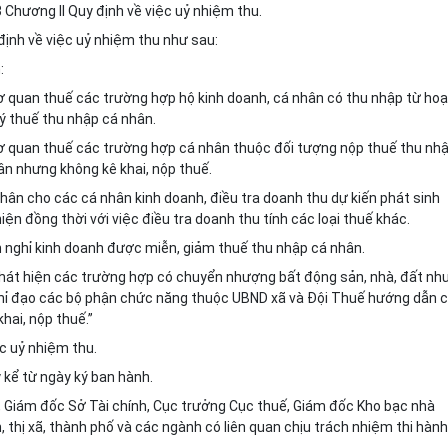
 Chương II Quy định về việc uỷ nhiệm thu.
định về việc uỷ nhiệm thu như sau:
:
cơ quan thuế các trường hợp hộ kinh doanh, cá nhân có thu nhập từ hoạ
ý thuế thu nhập cá nhân.
 cơ quan thuế các trường hợp cá nhân thuộc đối tượng nộp thuế thu nh
ân nhưng không kê khai, nộp thuế.
nhân cho các cá nhân kinh doanh, điều tra doanh thu dự kiến phát sinh
hiện đồng thời với việc điều tra doanh thu tính các loại thuế khác.
h nghỉ kinh doanh được miễn, giảm thuế thu nhập cá nhân.
 phát hiện các trường hợp có chuyển nhượng bất động sản, nhà, đất nh
chỉ đạo các bộ phận chức năng thuộc UBND xã và Đội Thuế hướng dẫn 
hai, nộp thuế.”
ệc uỷ nhiệm thu.
 kể từ ngày ký ban hành.
 Giám đốc Sở Tài chính, Cục trưởng Cục thuế, Giám đốc Kho bạc nhà
 thị xã, thành phố và các ngành có liên quan chịu trách nhiệm thi hành