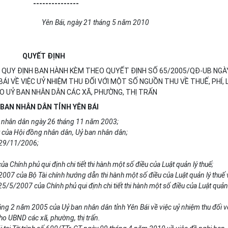
---------------
Yên Bái, ngày 21 tháng 5 năm 2010
QUYẾT ĐỊNH
ẠI QUY ĐỊNH BAN HÀNH KÈM THEO QUYẾT ĐỊNH SỐ 65/2005/QĐ-UB NGÀ
ÁI VỀ VIỆC UỶ NHIỆM THU ĐỐI VỚI MỘT SỐ NGUỒN THU VỀ THUẾ, PHÍ, 
HO UỶ BAN NHÂN DÂN CÁC XÃ, PHƯỜNG, THỊ TRẤN
 BAN NHÂN DÂN TỈNH YÊN BÁI
n nhân dân ngày 26 tháng 11 năm 2003;
 của Hội đồng nhân dân, Uỷ ban nhân dân;
 29/11/2006;
hính phủ qui định chi tiết thi hành một số điều của Luật quản lý thuế;
07 của Bộ Tài chính hướng dẫn thi hành một số điều của Luật quản lý thuế 
5/2007 của Chính phủ qui định chi tiết thi hành một số điều của Luật quản 
g 2 năm 2005 của Uỷ ban nhân dân tỉnh Yên Bái về việc uỷ nhiệm thu đối v
cho UBND các xã, phường, thị trấn.