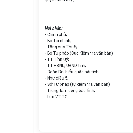
quyết định này./.
Nơi nhận:
- Chính phủ;
- Bộ Tài chính;
- Tổng cục Thuế;
- Bộ Tư pháp (Cục Kiểm tra văn bản);
- TT.Tỉnh Uỷ;
- TT.HĐND, UBND tỉnh;
- Đoàn Đại biểu quốc hội tỉnh;
- Như điều 5;
- Sở Tư pháp (tự kiểm tra văn bản);
- Trung tâm công báo tỉnh;
- Lưu VT-TC