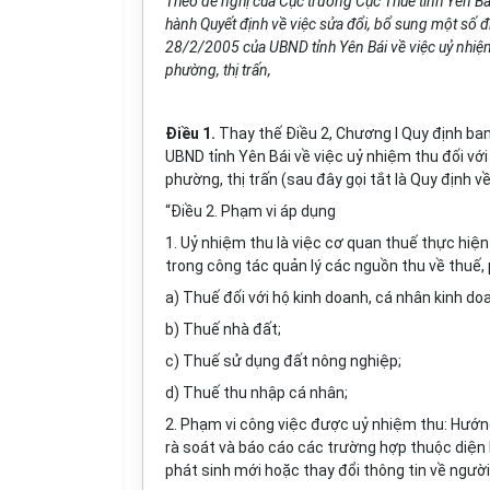
Theo đề nghị của Cục trưởng Cục Thuế tỉnh Yên Bá
hành Quyết định về việc sửa đổi, bổ sung một số 
28/2/2005 của UBND tỉnh Yên Bái về việc uỷ nhiệm 
phường, thị trấn,
Điều 1.
Thay thế Điều 2, Chương I Quy định b
UBND tỉnh Yên Bái về việc uỷ nhiệm thu đối với
phường, thị trấn (sau đây gọi tắt là Quy định 
“Điều 2. Phạm vi áp dụng
1. Uỷ nhiệm thu là việc cơ quan thuế thực hiệ
trong công tác quản lý các nguồn thu về thuế, p
a) Thuế đối với hộ kinh doanh, cá nhân kinh d
b) Thuế nhà đất;
c) Thuế sử dụng đất nông nghiệp;
d) Thuế thu nhập cá nhân;
2. Phạm vi công việc được uỷ nhiệm thu: Hướng
rà soát và báo cáo các trường hợp thuộc diện 
phát sinh mới hoặc thay đổi thông tin về ngườ