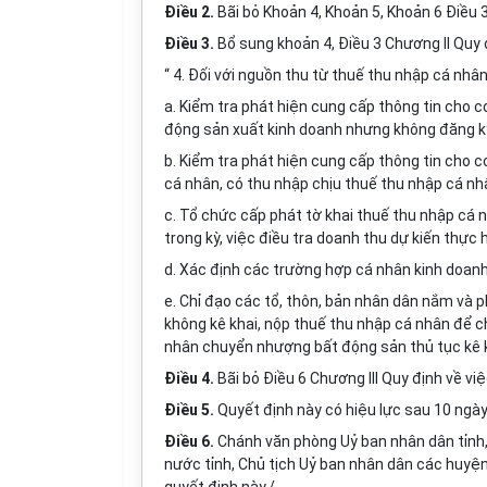
Điều 2.
Bãi bỏ Khoản 4, Khoản 5, Khoản 6 Điều 3
Điều 3.
Bổ sung khoản 4, Điều 3 Chương II Quy 
“ 4. Đối với nguồn thu từ thuế thu nhập cá nhân
a. Kiểm tra phát hiện cung cấp thông tin cho 
động sản xuất kinh doanh nhưng không đăng k
b. Kiểm tra phát hiện cung cấp thông tin cho
cá nhân, có thu nhập chịu thuế thu nhập cá nh
c. Tổ chức cấp phát tờ khai thuế thu nhập cá 
trong kỳ, việc điều tra doanh thu dự kiến thực 
d. Xác định các trường hợp cá nhân kinh doan
e. Chỉ đạo các tổ, thôn, bản nhân dân nắm và
không kê khai, nộp thuế thu nhập cá nhân để 
nhân chuyển nhượng bất động sản thủ tục kê k
Điều 4.
Bãi bỏ Điều 6 Chương III Quy định về vi
Điều 5.
Quyết định này có hiệu lực sau 10 ngày
Điều 6.
Chánh văn phòng Uỷ ban nhân dân tỉnh,
nước tỉnh, Chủ tịch Uỷ ban nhân dân các huyện,