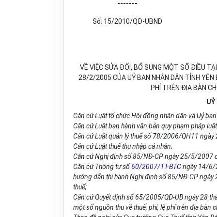
-------
Số: 15/2010/QĐ-UBND
VỀ VIỆC SỬA ĐỔI, BỔ SUNG MỘT SỐ ĐIỀU T
28/2/2005 CỦA UỶ BAN NHÂN DÂN TỈNH YÊN B
PHÍ TRÊN ĐỊA BÀN C
UỶ
Căn cứ Luật tổ chức Hội đồng nhân dân và Uỷ ba
Căn cứ Luật ban hành văn bản quy phạm pháp luật
Căn cứ Luật quản lý thuế số 78/2006/QH11 ngày
Căn cứ Luật thuế thu nhập cá nhân;
Căn cứ Nghị định số 85/NĐ-CP ngày 25/5/2007 của C
Căn cứ Thông tư số
60/2007/TT-BTC
ngày 14/6/20
hướng dẫn thi hành Nghị định số 85/NĐ-CP ngày 25/
thuế;
Căn cứ Quyết định số 65/2005/QĐ-UB ngày 28 thán
một số nguồn thu về thuế, phí, lệ phí trên địa bàn 