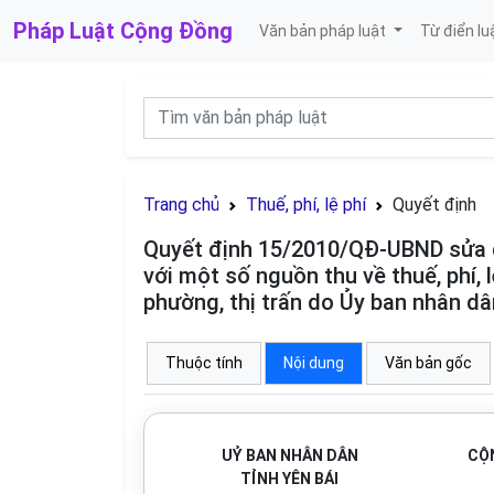
Pháp Luật
Cộng Đồng
Văn bản pháp luật
Từ điển lu
Trang chủ
Thuế, phí, lệ phí
Quyết định
Quyết định 15/2010/QĐ-UBND sửa đ
với một số nguồn thu về thuế, phí, 
phường, thị trấn do Ủy ban nhân dâ
Thuộc tính
Nội dung
Văn bản gốc
UỶ BAN NHÂN DÂN
CỘN
TỈNH YÊN BÁI