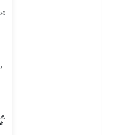
 xã,
âu
uế;
nh