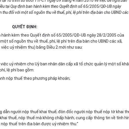
i tại Tờ trình số 600/TTr-CT ngày 09 tháng 4 năm 2010 về việc đề nghị ban
điều tại Quy định ban hành kèm theo Quyết định số 65/2005/QĐ-UB ngày
thu đối với một số nguồn thu về thuế, phí, lệ phí trên địa bàn cho UBND các
QUYẾT ĐỊNH:
an hành kèm theo Quyết định số 65/2005/QĐ-UB ngày 28/2/2005 của
 một số nguồn thu về thuế, phí, lệ phí trên địa bàn cho UBND các xã,
về việc uỷ nhiệm thu) bằng Điều 2 mới như sau:
n việc uỷ nhiệm cho Uỷ ban nhân dân cấp xã tổ chức quản lý một số kh
hí, lệ phí bao gồm:
oanh nộp thuế theo phương pháp khoán;
 dẫn người nộp thuế khai thuế; đôn đốc người nộp thuế nộp tờ khai th
khai thuế, nộp thuế mà không chấp hành; cung cấp thông tin về tình hì
i nộp thuế trên địa bàn được uỷ nhiệm thu.”