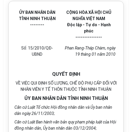
ỦY BAN NHÂN DÂN
CỘNG HÒA XÃ HỘI CHỦ
TỈNH NINH THUẬN
NGHĨA VIỆT NAM
--------
Độc lập - Tự do - Hạnh
phúc
---------------
Số: 15/2010/QĐ-
Phan Rang-Tháp Chàm, ngày
UBND
19 tháng 01 năm 2010
QUYẾT ĐỊNH
VỀ VIỆC QUI ĐỊNH SỐ LƯỢNG, CHẾ ĐỘ PHỤ CẤP ĐỐI VỚI
NHÂN VIÊN Y TẾ THÔN THUỘC TỈNH NINH THUẬN
ỦY BAN NHÂN DÂN TỈNH NINH THUẬN
Căn cứ Luật Tổ chức Hội đồng nhân dân và Ủy ban nhân
dân ngày 26/11/2003;
Căn cứ Luật Ban hành văn bản quy phạm pháp luật của Hội
đồng nhân dân, Ủy ban nhân dân 03/12/2004;