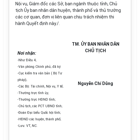
Nội vụ, Giám đốc các Sở, ban ngành thuộc tỉnh, Chủ
tịch Ủy ban nhân dân huyện, thành phố và thủ trưởng
các cơ quan, đơn vị liên quan chịu trách nhiệm thi
hành Quyết định này./.
TM. ỦY BAN NHÂN DÂN
CHỦ TỊCH
Nơi nhận:
-Như Điều 4;
-Văn phòng Chính phủ; đã ký
-Cục kiểm tra văn bản ( Bộ Tư
pháp);
Nguyễn Chí Dũng
-Các Bộ: Tài chính, Nội vụ, Y tế;
-Thường trực tỉnh ủy;
-Thường trực HĐND tỉnh;
-Chủ tịch, các PCT UBND tỉnh;
-Đoàn Đại biểu Quốc hội tỉnh;
-HĐND các huyện, thành phố;
-Lưu: VT, NC.