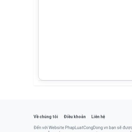
Về chúng tôi
Điều khoản
Liên hệ
Đến với Website PhapLuatCongDong.vn bạn sẽ được ti