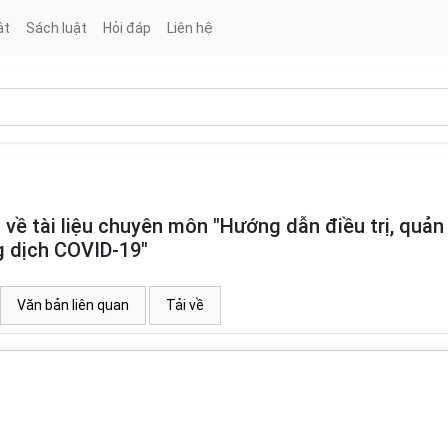
ật
Sách luật
Hỏi đáp
Liên hệ
ề tài liệu chuyên môn "Hướng dẫn điều trị, quản 
g dịch COVID-19"
Văn bản liên quan
Tải về