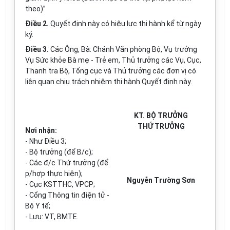
theo)”
Điều 2.
Quyết định này có hiệu lực thi hành kể từ ngày
ký.
Điều 3.
Các Ông, Bà: Chánh Văn phòng Bộ, Vụ trưởng
Vụ Sức khỏe Bà mẹ - Trẻ em, Thủ trưởng các Vụ, Cục,
Thanh tra Bộ, Tổng cục và Thủ trưởng các đơn vị có
liên quan chịu trách nhiệm thi hành Quyết định này.
KT. BỘ TRƯỞNG
THỨ TRƯỞNG
Nơi nhận:
- Như Điều 3;
- Bộ trưởng (để B/c);
- Các đ/c Thứ trưởng (để
p/hợp thực hiện);
Nguyễn Trường Sơn
- Cục KSTTHC, VPCP;
- Cổng Thông tin điện tử -
Bộ Y tế;
- Lưu: VT, BMTE.