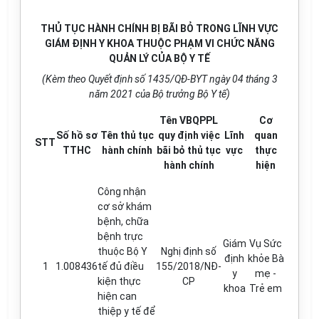
THỦ TỤC HÀNH CHÍNH BỊ BÃI BỎ TRONG LĨNH VỰC
GIÁM ĐỊNH Y KHOA THUỘC PHẠM
VI CHỨC NĂNG
QUẢN
LÝ CỦA
BỘ
Y
TẾ
(Kèm theo Quyết định số
1435/QĐ-BYT ngày 04 tháng 3
năm 2021 của Bộ trưởng Bộ Y tế)
Tên VBQPPL
Cơ
Số hồ sơ
Tên thủ tục
quy định việc
Lĩnh
quan
STT
TTHC
hành chính
bãi bỏ thủ tục
vực
thực
hành chính
hiện
Công nhận
cơ sở khám
bệnh, chữa
bệnh trực
Giám
Vụ Sức
thuộc Bộ Y
Nghị định số
định
khỏe Bà
1
1.008436
tế đủ điều
155/2018/NĐ-
y
mẹ -
kiện thực
CP
khoa
Trẻ em
hiện can
thiệp y tế để