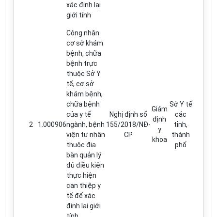
xác định lại
giới tính
Công nhận
cơ sở khám
bệnh, chữa
bệnh trực
thuộc Sở Y
tế, cơ sở
khám bệnh,
chữa bệnh
Sở Y tế
Giám
của y tế
Nghị định số
các
định
2
1.000906
ngành, bệnh
155/2018/NĐ-
tỉnh,
y
viện tư nhân
CP
thành
khoa
thuộc địa
phố
bàn quản lý
đủ điều kiện
thực hiện
can thiệp y
tế để xác
định lại giới
tính