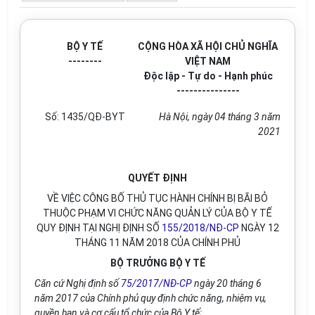
BỘ Y TẾ
CỘNG HÒA XÃ HỘI CHỦ NGHĨA
--------
VIỆT NAM
Độc lập - Tự do - Hạnh phúc
---------------
Số: 1435/QĐ-BYT
Hà Nội, ngày 04 tháng 3 năm
2021
QUYẾT ĐỊNH
VỀ VIỆC CÔNG BỐ THỦ TỤC HÀNH CHÍNH BỊ BÃI BỎ
THUỘC PHẠM VI CHỨC NĂNG QUẢN LÝ CỦA BỘ Y TẾ
QUY ĐỊNH TẠI NGHỊ ĐỊNH SỐ
155/2018/NĐ-CP
NGÀY 12
THÁNG 11 NĂM 2018 CỦA CHÍNH PHỦ
BỘ TRƯỞNG BỘ Y TẾ
Căn cứ Nghị định số
75/2017/NĐ-CP
ngày 20 tháng 6
năm 2017 của Chính phủ quy định chức năng, nhiệm vụ,
quyền hạn và cơ cấu tổ chức của Bộ Y tế;