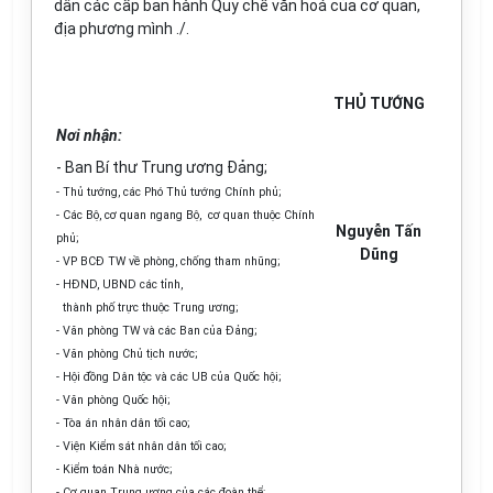
dân các cấp ban hành Quy chế văn hoá của cơ quan,
địa phương mình ./.
THỦ TƯỚNG
Nơi nhận:
- Ban Bí thư Trung ương Đảng;
- Thủ tướng, các Phó Thủ tướng Chính phủ;
- Các Bộ, cơ quan ngang Bộ, cơ quan thuộc Chính
Nguyễn Tấn
phủ;
Dũng
- VP BCĐ TW về phòng, chống tham nhũng;
- HĐND, UBND các tỉnh,
thành phố trực thuộc Trung ương;
- Văn phòng TW và các Ban của Đảng;
- Văn phòng Chủ tịch nước;
- Hội đồng Dân tộc và các UB của Quốc hội;
- Văn phòng Quốc hội;
- Tòa án nhân dân tối cao;
- Viện Kiểm sát nhân dân tối cao;
- Kiểm toán Nhà nước;
- Cơ quan Trung ương của các đoàn thể;