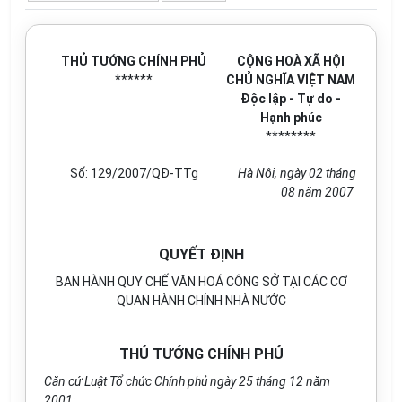
THỦ TƯỚNG CHÍNH PHỦ
CỘNG HOÀ XÃ HỘI
******
CHỦ NGHĨA VIỆT NAM
Độc lập - Tự do -
Hạnh phúc
********
Số: 129/2007/QĐ-TTg
Hà Nội, ngày 02 tháng
08 năm 2007
QUYẾT ĐỊNH
BAN HÀNH QUY CHẾ VĂN HOÁ CÔNG SỞ TẠI CÁC CƠ
QUAN HÀNH CHÍNH NHÀ NƯỚC
THỦ TƯỚNG CHÍNH PHỦ
Căn cứ Luật Tổ chức Chính phủ ngày 25 tháng 12 năm
2001;