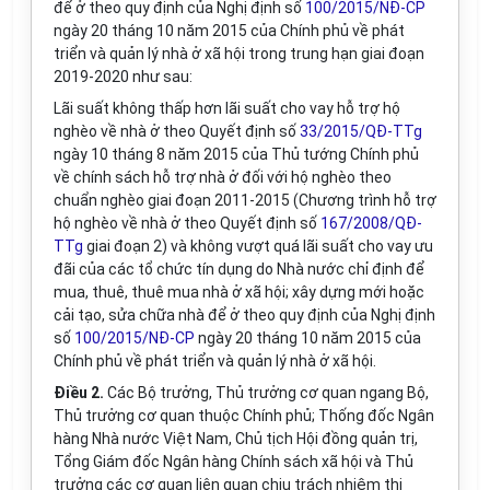
để ở theo quy định của Nghị định số
100/2015/NĐ-CP
ngày 20 tháng 10 năm 2015 của Chính phủ về phát
triển và quản lý nhà ở xã hội trong trung hạn giai đoạn
2019-2020 như sau:
Lãi suất không thấp hơn lãi suất cho vay hỗ trợ hộ
nghèo về nhà ở theo Quyết định số
33/2015/QĐ-TTg
ngày 10 tháng 8 năm 2015 của Thủ tướng Chính phủ
về chính sách hỗ trợ nhà ở đối với hộ nghèo theo
chuẩn nghèo giai đoạn 2011-2015 (Chương trình hỗ trợ
hộ nghèo về nhà ở th
e
o Quyết định số
167/2008/QĐ-
TTg
giai đoạn 2) và không vượt quá lãi s
u
ất cho v
ay
ưu
đãi của c
á
c tổ chức tí
n
dụng d
o
Nh
à
nước chỉ đ
ị
nh đ
ể
m
u
a
,
t
h
uê, thuê mua nhà ở xã hội; xây dựng mới hoặc
cải tạo, sửa chữa nhà để
ở
theo quy định của Nghị định
số
100/2015/NĐ-CP
ng
à
y 20 tháng 10 năm 2015 của
Chính p
hủ
về phát triển và quản lý nhà ở xã hội.
Điều 2.
Các Bộ trưởng, Thủ trưởng cơ quan ngang Bộ,
Thủ trưởng cơ quan thuộc Chính phủ; Thống đốc Ngân
hàng Nhà nước Việt Nam, Chủ tịch Hội đồng qu
ả
n trị,
Tổng Giám đốc Ngân hàng Chính sách xã hội và Thủ
trưởng các cơ quan liên quan chịu trách nhiệm thi