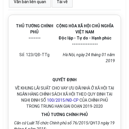
Văn bản liên quan
Tải về
THỦ TƯỚNG CHÍNH
CỘNG HÒA XÃ HỘI CHỦ NGHĨA
PHỦ
VIỆT NAM
-------
Độc lập - Tự do - Hạnh phúc
---------------
Số: 12
3
/
QĐ-
TTg
Hà Nội, ngày
24
tháng
01
năm
201
9
QUYẾT ĐỊNH
VỀ KHUNG LÃI SUẤT CHO VAY ƯU ĐÃI NHÀ Ở XÃ HỘI TẠI
NGÂN HÀNG CHÍNH SÁCH XÃ HỘI THEO QUY ĐỊNH TẠI
NGHỊ ĐỊNH SỐ
100/2015/NĐ-CP
CỦA CHÍNH PHỦ
TRONG TRUNG HẠN GIAI ĐOẠN 2019-2020
THỦ TƯỚNG CHÍNH PHỦ
Căn cứ Luật Tổ chức Chính phủ số 76/2015/QH13 ngày 19