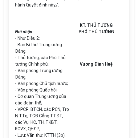
hành Quyết định này./
.
KT. THỦ TƯỚNG
Nơi nhận:
PHÓ THỦ TƯỚNG
- Như Điều 2;
- Ban Bí thư Trung ương
Đ
ả
ng;
- Thủ tướng, các Phó Thủ
tướng Chính phủ;
Vương Đình Huệ
- Văn phòng Trung ương
Đảng;
- Văn phòng Chủ tịch nước;
- Văn phòng Quốc hội;
- Cơ quan Trung ương của
các đoàn th
ể
;
- VPCP: BTCN
,
các PCN, Trợ
lý TTg, TGĐ Cổng TTĐT,
các Vụ: HC
,
TH, TKBT,
KGVX, QHĐP;
- Lưu: V
ă
n thư, KTTH (3b),