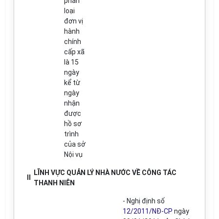
phân
loại
đơn vị
hành
chính
cấp xã
là 15
ngày
kể từ
ngày
nhận
được
hồ sơ
trình
của sở
Nội vụ
LĨNH VỰC QUẢN LÝ NHÀ NƯỚC VỀ CÔNG TÁC
II
THANH NIÊN
- Nghị định số
12/2011/NĐ-CP
ngày