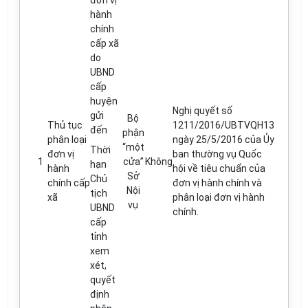
đơn vị
hành
chính
cấp xã
do
UBND
cấp
huyện
Nghị quyết số
gửi
Bộ
Thủ tục
1211/2016/UBTVQH13
đến
phận
phân loại
ngày 25/5/2016 của Ủy
“một
Thời
đơn vị
ban thường vụ Quốc
1
cửa”
Không
hạn
hành
hội về tiêu chuẩn của
Sở
Chủ
chính cấp
đơn vị hành chính và
Nội
tịch
xã
phân loại đơn vị hành
vụ
UBND
chính.
cấp
tỉnh
xem
xét,
quyết
định