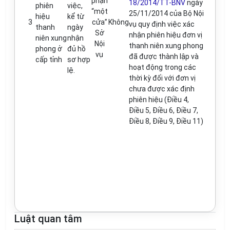
phận
18/2014/TT-BNV
ngày
phiên
việc,
“một
25/11/2014 của Bộ Nội
hiệu
kể từ
3
cửa”
Không
vụ quy định việc xác
thanh
ngày
Sở
nhận phiên hiệu đơn vị
niên xung
nhận
Nội
thanh niên xung phong
phong ở
đủ hồ
vụ
đã được thành lập và
cấp tỉnh
sơ hợp
hoạt động trong các
lệ.
thời kỳ đối với đơn vị
chưa được xác định
phiên hiệu (Điều 4,
Điều 5, Điều 6, Điều 7,
Điều 8, Điều 9, Điều 11)
Luật quan tâm