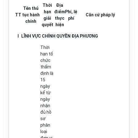
Thời
Địa
Tên thủ
hạn
điểm
Phí, lệ
TT
tục hành
Căn cứ pháp lý
giải
thực
ph
í
chính
quyết
hiện
I
LĨNH VỰC CHÍNH QUYỀN ĐỊA PHƯƠNG
Thời
hạn tổ
chức
thẩm
định là
15
ngày
kể từ
ngày
nhận
đủ hồ
sơ
phân
loại