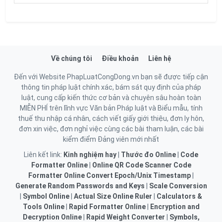
Về chúng tôi
Điều khoản
Liên hệ
Đến với Website PhapLuatCongDong.vn bạn sẽ được tiếp cận
thông tin pháp luật chính xác, bám sát quy định của pháp
luật, cung cấp kiến thức cơ bản và chuyên sâu hoàn toàn
MIỄN PHÍ trên lĩnh vực Văn bản Pháp luật và Biểu mẫu, tính
thuế thu nhập cá nhân, cách viết giấy giới thiệu, đơn ly hôn,
đơn xin việc, đơn nghỉ việc cùng các bài tham luận, các bài
kiểm điểm Đảng viên mới nhất
Liên kết link:
Kinh nghiệm hay
|
Thước đo Online
|
Code
Formatter Online
|
Online QR Code Scanner
Code
Formatter Online
Convert Epoch/Unix Timestamp
|
Generate Random Passwords and Keys
|
Scale Conversion
|
Symbol Online
|
Actual Size Online Ruler
|
Calculators &
Tools Online
|
Rapid Formatter Online
|
Encryption and
Decryption Online
|
Rapid Weight Converter
|
Symbols,