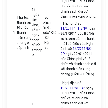
30/01/2011 của Chính
phủ về tổ chức và
15
chính sách đối với
ngày
thanh niên xung phong.
Thủ tục
Bộ
làm
thành lập
phận
- Thông tư số
việc,
tổ chức
“một
11/2011/TT-BNV
ngày
kể từ
1
thanh
cửa”
Không
26/9/2011 của Bộ Nội
ngày
niên xung
Sở
vụ hướng dẫn thi hành
nhận
phong ở
Nội
một số điều của Nghị
đủ hồ
cấp tỉnh
vụ
định số
12/2011/NĐ-
sơ hợp
CP
ngày 30/01/2011
lệ.
của Chính phủ về tổ
chức và ch
í
nh sách đối
với thanh niên xung
phong (Điều 4, Điều 5).
- Nghị định số
12/2011/NĐ-CP
ngày
30/01/2011 của Chính
phủ về tổ chức và
chính sách đối với
15