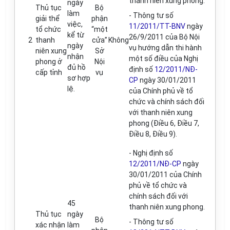
thanh niên xung phong.
ngày
Thủ tục
Bộ
làm
- Thông tư số
giải thể
phận
việc,
11/2011/TT-BNV
ngày
tổ chức
“một
kể từ
26/9/2011 của Bộ Nội
2
thanh
cửa”
Không
ngày
vụ hướng dẫn thi hành
niên xung
Sở
nhận
một số điều của Nghị
phong ở
Nội
đủ hồ
định số
12/2011/NĐ-
cấp tỉnh
vụ
sơ hợp
CP
ngày 30/01/2011
lệ.
của Chính phủ về tổ
chức và chính sách đối
với thanh niên xung
phong (Điều 6, Điều 7,
Điều 8, Điều 9).
- Nghị định số
12/2011/NĐ-CP
ngày
30/01/2011 của Chính
phủ về tổ chức và
chính sách đối với
45
thanh niên xung phong.
Thủ tục
ngày
Bộ
- Thông t
ư
số
xác nhận
làm