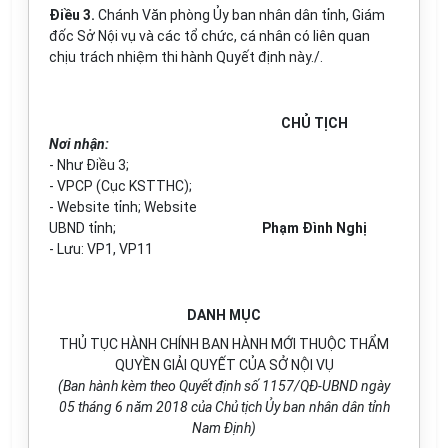
Điều 3.
Chánh Văn phòng Ủy ban nhân dân tỉnh, Giám
đốc Sở Nội vụ và các tổ chức, cá nhân có liên quan
chịu trách nhiệm thi hành Quyết định này./.
CHỦ TỊCH
Nơi nhận:
- Như Điều 3;
-
VPCP (Cục KSTTHC);
- Website t
ỉ
nh; Website
UBND tỉnh;
Phạm Đình Nghị
- Lưu: VP
1,
VP
11
DANH MỤC
THỦ TỤC HÀNH CHÍNH BAN HÀNH MỚI THUỘC THẨM
Q
U
Y
Ề
N GIẢI QUYẾT CỦA SỞ NỘI VỤ
(Ban hành kèm theo Quyết định số 1157/QĐ-UBND ngày
05 tháng 6 năm 2018 của Chủ tịch Ủy ban nhân dân tỉnh
Nam Định)