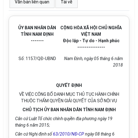
Văn bản liên quan
Tải về
ỦY BAN NHÂN DÂN
CỘNG HÒA XÃ HỘI CHỦ NGHĨA
TỈNH NAM ĐỊNH
VIỆT NAM
-------
Độc lập - Tự do - Hạnh phúc
---------------
Số:
1157/QĐ-UBND
Nam Định
, ngày
05
tháng
6
năm
201
8
QUYẾT ĐỊNH
VỀ VIỆC CÔNG BỐ DANH MỤC THỦ TỤC HÀNH CHÍNH
THUỘC THẨM QUYỀN GIẢI QUYẾT CỦA SỞ NỘI VỤ
CHỦ TỊCH ỦY BAN NHÂN DÂN TỈNH NAM ĐỊNH
Căn cứ Luật Tổ chức chính quyền địa phương ngày 19
tháng 6 năm 2015;
Căn cứ Nghị định số
63/2010/NĐ-CP
ngày 08 tháng 6