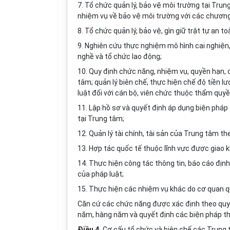
7. Tổ chức quản lý, bảo vệ môi trường tại Trun
nhiệm vụ về bảo vệ môi trường với các chương
8. Tổ chức quản lý, bảo vệ, gìn giữ trật tự an t
9. Nghiên cứu thực nghiệm mô hình cai nghiện, 
nghề và tổ chức lao động;
10. Quy định chức năng, nhiệm vụ, quyền hạn,
tâm; quản lý biên chế, thực hiện chế độ tiền l
luật đối với cán bộ, viên chức thuộc thẩm quy
11. Lập hồ sơ và quyết định áp dụng biện pháp
tại Trung tâm;
12. Quản lý tài chính, tài sản của Trung tâm t
13. Hợp tác quốc tế thuộc lĩnh vực được giao
14. Thực hiện công tác thông tin, báo cáo định
của pháp luật;
15. Thực hiện các nhiệm vụ khác do cơ quan qu
Căn cứ các chức năng được xác định theo quy 
năm, hàng năm và quyết định các biện pháp th
Điều 4.
Cơ cấu tổ chức và biên chế các Trung 