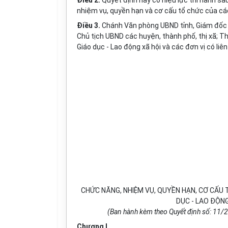
Điều 2.
Quyết định này có hiệu lực thi hành sa
nhiệm vụ, quyền hạn và cơ cấu tổ chức của cá
Điều 3.
Chánh Văn phòng UBND tỉnh, Giám đốc cá
Chủ tịch UBND các huyện, thành phố, thị xã; 
Giáo dục - Lao động xã hội và các đơn vị có liê
CHỨC NĂNG, NHIỆM VỤ, QUYỀN HẠN, CƠ CẤU 
DỤC - LAO ĐỘNG
(Ban hành kèm theo Quyết định số: 11
Chương I