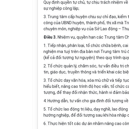
Quy định quyền tự chủ, tự chịu trách nhiệm về 
sự nghiệp công lập;
3. Trung tâm cấp huyện chịu sự chỉ đạo, kiểm tr
công của UBND huyện, thành phố, thị xã mà Tru
chuyên môn, nghiệp vụ của Sở Lao động – Thươ
Điều 3.
Nhiệm vụ, quyền hạn các Trung tâm Chữ
1. Tiếp nhận, phân loại, tổ chức chữa bệnh, ca
nghiện ma tuý trên địa bàn nơi Trung tâm trú 
(kể cả đối tượng tự nguyện) theo quy trình q
2. Tổ chức quản lý, chăm sóc, tư vấn điều trị 
tin, giáo dục, truyền thông và triển khai các 
3. Tổ chức dạy văn hóa, xóa mù chữ và tiếp tục
hiểu biết, nâng cao trình độ học vấn; tổ chức 
tượng, để thay đổi nhận thức, hành vi đảm bảo
4. Hướng dẫn, tư vấn cho gia đình đối tượng về c
5. Tổ chức lao động trị liệu, dạy nghề, lao độn
hướng nghiệp, để đối tượng sau khi hòa nhập 
6. Thực hiện tốt các dự án nhằm nâng cao công 