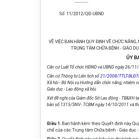
---------
Số: 11/2012/QĐ-UBND
VỀ VIỆC BAN HÀNH QUY ĐỊNH VỀ CHỨC NĂNG, 
TRUNG TÂM CHỮA BỆNH - GIÁO DỤC
ỦY B
Căn cứ Luật Tổ chức HĐND và UBND ngày 26/11
Căn cứ Thông tư Liên tịch số
21/2008/TTLT-BLĐ
Xã hội - Bộ Nội vụ Hướng dẫn chức năng, nhiệm vụ
Giáo dục - Lao động xã hội;
Xét đề nghị của Giám đốc Sở Lao động - TB&XH tại
bản số 1315/SNV- TCBM ngày 14/10/2011 và thẩ
Điều 1.
Ban hành kèm theo Quyết định này Quy
chế của các Trung tâm Chữa bệnh - Giáo dục - 