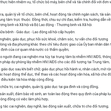
thực hiện nhiệm vụ, tổ chức bộ máy, biên chế và tài chính đối với đơn v
a, quản lý về tổ chức, biên chế, hoạt động tài chính ngân sách, tài sản
ng tâm trực thuộc. Đồng thời, chịu sự chỉ đạo, kiểm tra, hướng dẫn về
ng binh và Xã hội và Bộ Lao động - Thương binh và Xã hội.
a bệnh - Giáo dục - Lao động xã hội cấp huyện:
i nghiện, giáo dục, phục hồi sức khoẻ, chăm sóc, tư vấn cho đối tượng
đóng và địa phương khác theo chỉ tiêu được giao của Ủy ban nhân dân 
uy định của cơ quan nhà nước có thẩm quyền;
cho người đang cai nghiện ma túy tại trung tâm bị nhiễm HIV/AIDS; thôn
biện pháp dự phòng lây nhiễm HIV/AIDS cho các đối tượng tại Trung tâm;
 giáo dục sau khi biết chữ; giáo dục phục hồi hành vi, nhân cách, mở rộ
các hoạt động thể dục, thể thao và các hoạt động văn hóa, xã hội cho đố
 điều kiện tái hòa nhập cộng đồng;
hữa trị, cai nghiện, quản lý, giáo dục tại gia đình và cộng đồng;
g sản xuất, đảm bảo vệ sinh, an toàn lao động theo quy định của pháp lu
cộng đồng có việc làm phù hợp;
tác cai nghiện, dạy nghề, lao động sản xuất, chữa trị cho đối tượng;