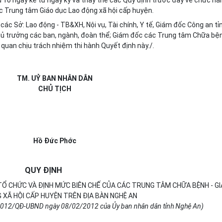
u 10 ngày kể từ ngày ký và thay thế các Quy định trước đây về chức nă
c Trung tâm Giáo dục Lao động xã hội cấp huyện.
c Sở: Lao động - TB&XH, Nội vụ, Tài chính, Y tế, Giám đốc Công an tỉn
Thủ trưởng các ban, ngành, đoàn thể; Giám đốc các Trung tâm Chữa bện
n quan chịu trách nhiệm thi hành Quyết định này./.
TM. UỶ BAN NHÂN DÂN
CHỦ TỊCH
Hồ Đức Phớc
QUY ĐỊNH
TỔ CHỨC VÀ ĐỊNH MỨC BIÊN CHẾ CỦA CÁC TRUNG TÂM CHỮA BỆNH - G
 XÃ HỘI CẤP HUYỆN TRÊN ĐỊA BÀN NGHỆ AN
/2012/QĐ-UBND ngày 08/02/2012 của Ủy ban nhân dân tỉnh Nghệ An)