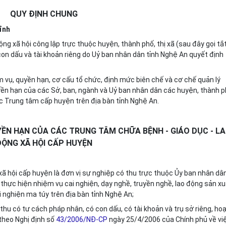
QUY ĐỊNH CHUNG
ỉnh
ng xã hội công lập trực thuộc huyện, thành phố, thị xã (sau đây gọi tắt
on dấu và tài khoản riêng do Uỷ ban nhân dân tỉnh Nghệ An quyết định
iệm vụ, quyền hạn, cơ cấu tổ chức, định mức biên chế và cơ chế quản lý
ền hạn của các Sở, ban, ngành và Uỷ ban nhân dân các huyện, thành p
ác Trung tâm cấp huyện trên địa bàn tỉnh Nghệ An.
UYỀN HẠN CỦA CÁC TRUNG TÂM CHỮA BỆNH - GIÁO DỤC - L
ĐỘNG XÃ HỘI CẤP HUYỆN
xã hội cấp huyện là đơn vị sự nghiệp có thu trực thuộc Ủy ban nhân dâ
thực hiện nhiệm vụ cai nghiện, dạy nghề, truyền nghề, lao động sản xu
i nghiện ma túy trên địa bàn tỉnh Nghệ An;
thu có tư cách pháp nhân, có con dấu, có tài khoản và trụ sở riêng, ho
theo Nghị định số
43/2006/NĐ-CP
ngày 25/4/2006 của Chính phủ về vi