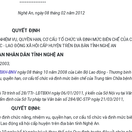
---------------
Nghệ An, ngày 08 tháng 02 năm 2012
QUYẾT ĐỊNH
NHIỆM VỤ, QUYỀN HẠN, CƠ CẤU TỔ CHỨC VÀ ĐỊNH MỨC BIÊN CHẾ CỦA 
 - LAO ĐỘNG XÃ HỘI CẤP HUYỆN TRÊN ĐỊA BÀN TỈNH NGHỆ AN
AN NHÂN DÂN TỈNH NGHỆ AN
/2003;
TBXH-BNV
ngày 08 tháng 10 năm 2008 của Liên Bộ Lao động - Thương binh
, quyền hạn, cơ cấu tổ chức và định mức biên chế của Trung tâm Chữa bệnh 
 Tờ trình số 28/TTr- LĐTBXH ngày 06/01/2011, ý kiến của Sở Nội vụ tại Vă
m định của Sở Tư pháp tại Văn bản số 284/BC-STP ngày 21/03/2011,
QUYẾT ĐỊNH:
 định chức năng, nhiệm vụ, quyền hạn, cơ cấu tổ chức và định mức bi
Lao động xã hội cấp huyện trên địa bàn tỉnh Nghệ An.