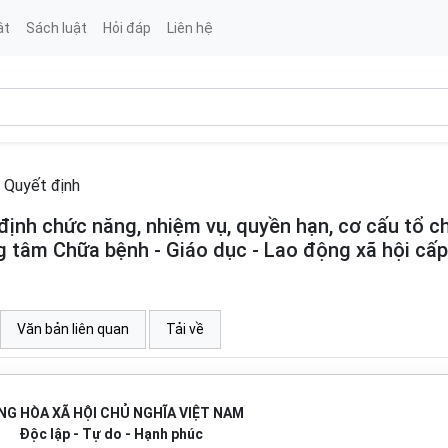
ật
Sách luật
Hỏi đáp
Liên hệ
Quyết định
ịnh chức năng, nhiệm vụ, quyền hạn, cơ cấu tổ c
g tâm Chữa bệnh - Giáo dục - Lao động xã hội cấp
Văn bản liên quan
Tải về
NG HÒA XÃ HỘI CHỦ NGHĨA VIỆT NAM
Độc lập - Tự do - Hạnh phúc