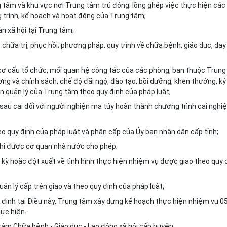
g tâm và khu vực nơi Trung tâm trú đóng; lồng ghép việc thực hiện các
 trình, kế hoạch và hoạt động của Trung tâm;
oàn xã hội tại Trung tâm;
chữa trị, phục hồi; phương pháp, quy trình về chữa bệnh, giáo dục, dạy
 cơ cấu tổ chức, mối quan hệ công tác của các phòng, ban thuộc Trung
ương và chính sách, chế độ đãi ngộ, đào tạo, bồi dưỡng, khen thưởng, kỷ
ền quản lý của Trung tâm theo quy định của pháp luật;
 sau cai đối với người nghiện ma túy hoàn thành chương trình cai nghi
heo quy định của pháp luật và phân cấp của Ủy ban nhân dân cấp tỉnh;
 khi được cơ quan nhà nước cho phép;
 kỳ hoặc đột xuất về tình hình thực hiện nhiệm vụ được giao theo quy 
ản lý cấp trên giao và theo quy định của pháp luật;
định tại Điều này, Trung tâm xây dựng kế hoạch thực hiện nhiệm vụ 0
ực hiện.
tâm Chữa bệnh - Giáo dục - Lao động xã hội cấp huyện: