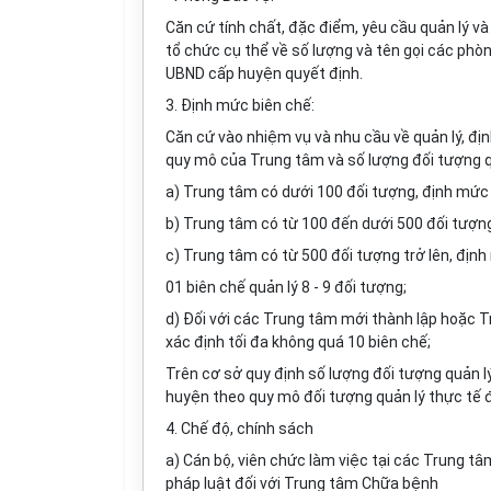
Căn cứ tính chất, đặc điểm, yêu cầu quản lý 
tổ chức cụ thể về số lượng và tên gọi các phò
UBND cấp huyện quyết định.
3. Định mức biên chế:
Căn cứ vào nhiệm vụ và nhu cầu về quản lý, đ
quy mô của Trung tâm và số lượng đối tượng q
a) Trung tâm có dưới 100 đối tượng, định mức đ
b) Trung tâm có từ 100 đến dưới 500 đối tượng
c) Trung tâm có từ 500 đối tượng trở lên, địn
01 biên chế quản lý 8 - 9 đối tượng;
d) Đối với các Trung tâm mới thành lập hoặc 
xác định tối đa không quá 10 biên chế;
Trên cơ sở quy định số lượng đối tượng quản 
huyện theo quy mô đối tượng quản lý thực tế đ
4. Chế độ, chính sách
a) Cán bộ, viên chức làm việc tại các Trung t
pháp luật đối với Trung tâm Chữa bệnh