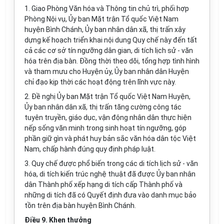
1. Giao Phòng Văn hóa và Thông tin chủ trì, phối hợp
Phòng Nội vụ, Ủy ban Mặt trận Tổ quốc Việt Nam
huyện Bình Chánh, Ủy ban nhân dân xã, thị trấn xây
dựng kế hoạch triển khai nội dung Quy chế này đến tất
cả các cơ sở tín ngưỡng dân gian, di tích lịch sử - văn
hóa trên địa bàn. Đồng thời theo dõi, tổng hợp tình hình
và tham mưu cho Huyện ủy, Ủy ban nhân dân Huyện
chỉ đạo kịp thời các hoạt động trên lĩnh vực này.
2. Đề nghị Ủy ban Mặt trận Tổ quốc Việt Nam Huyện,
Ủy ban nhân dân xã, thị trấn tăng cường công tác
tuyên truyền, giáo dục, vận động nhân dân thực hiện
nếp sống văn minh trong sinh hoạt tín ngưỡng, góp
phần giữ gìn và phát huy bản sắc văn hóa dân tộc Việt
Nam, chấp hành đúng quy định pháp luật.
3. Quy chế được phổ biến trong các di tích lịch sử - văn
hóa, di tích kiến trúc nghệ
thuật đã được Ủy ban nhân
dân Thành phố xếp hạng di tích cấp Thành phố và
những di tích đã có Quyết định đưa vào danh mục bảo
tồn trên địa bàn huyện Bình Chánh.
Điều 9. Khen thưởng