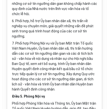
những cơ sở tín ngưỡng dân gian không chấp hành các
quy định của Nhà nước trên lĩnh vực văn hóa và tổ
chức lễ hội;
6. Phối hợp, hỗ trợ Ủy ban nhân dân xã, thị trấn về
nghiệp vụ chuyên môn, giải quyết những vấn đề phát
sinh trong quá trình hoạt động của các cơ sở tín
ngưỡng;
7. Phối hợp Phòng Nội vụ và Ủy ban Mặt trận Tổ quốc
Việt Nam Huyện, Ủy ban nhân dân xã, thị trấn hướng
dẫn các cơ sở tín ngưỡng dân gian và các di tích lịch
sử - văn hóa về nội dung và nhân sự cho Hội nghị bầu
Ban Quý tế; xem xét bổ sung, trình Ủy ban nhân dân
Huyện quyết định công nhận kết quả bầu cử tổ chức
trực tiếp quản lý cơ sở tín ngưỡng. Xây dựng Quy ước
hoạt động cho các cơ sở tín ngưỡng dân gian, di tích
lịch sử - văn hóa và trình Ủy ban nhân dân Huyện ban
hành Quyết định công nhận.
Điều 5. Phòng Nội vụ
Phối hợp Phòng Văn hóa và Thông tin, Ủy ban Mặt trận
Tổ quốc Việt Nam Huyện hướng dẫn, giúp đỡ, tạo điều