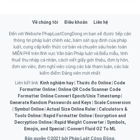
Về chúng tôi
Điều khoản
Liên hệ
Đến với Website PhapLuatCongDong.vn bạn sẽ được tiếp cận
thông tin pháp luật chính xác, bám sát quy định của pháp
luật, cung cấp kiến thức cơ bản và chuyên sâu hoàn toàn
MIỄN PHÍ trên lĩnh vực Văn bản Pháp luật và Biểu mẫu, tính
thuế thu nhập cá nhân, cách viết giấy giới thiệu, đơn ly hôn,
đơn xin việc, đơn nghỉ việc cùng các bài tham luận, các bài
kiểm điểm Đảng viên mới nhất
Liên kết link:
Kinh nghiệm hay
|
Thước đo Online
|
Code
Formatter Online
|
Online QR Code Scanner
Code
Formatter Online
Convert Epoch/Unix Timestamp
|
Generate Random Passwords and Keys
|
Scale Conversion
|
Symbol Online
|
Actual Size Online Ruler
|
Calculators &
Tools Online
|
Rapid Formatter Online
|
Encryption and
Decryption Online
|
Rapid Weight Converter
|
Symbols,
Emojis, and Special
|
Convert Fluid OZ To ML
Bản quyền ©2021 bởi Pháp Luật Cộng Đồng.