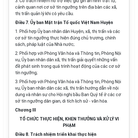
3. Có trách nhiệm hỗ trợ việc giữ gìn an ninh trật tự,
cảnh quan nơi cơ sở tín ngưỡng trên địa bàn các xã,
thị trấn quản lý khi có yêu cầu.
Điều 7. Ủy ban Mặt trận Tổ quốc Việt Nam Huyện
1. Phối hợp Ủy ban nhân dân Huyện, xã, thị trấn và các
cơ sở tín ngưỡng thực hiện đúng chủ trương, chính
sách, pháp luật của Nhà nước;
2. Phối hợp với Phòng Văn hóa và Thông tin, Phòng Nội
vụ, Ủy ban nhân dân xã, thị trấn giải quyết những vấn
đề phát sinh trong quá trình hoạt động của các cơ sở
tín ngưỡng;
3. Phối hợp với Phòng Văn hóa và Thông tin, Phòng Nội
vụ, Ủy ban nhân dân các xã, thị trấn hướng dẫn về nội
dung và nhân sự cho Hội nghị bầu Ban Quý tế ở các cơ
sở tín ngưỡng dân gian, di tích lịch sử - văn hóa.
Chương III
TỔ CHỨC THỰC HIỆN, KHEN THƯỞNG VÀ XỬ LÝ VI
PHẠM
Điều 8. Trách nhiệm triển khai thực hiện