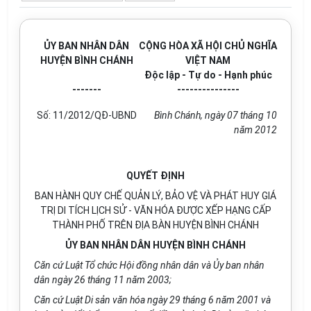
ỦY BAN NHÂN DÂN
CỘNG HÒA XÃ HỘI CHỦ NGHĨA
HUYỆN BÌNH CHÁNH
VIỆT NAM
Độc lập - Tự do - Hạnh phúc
-------
---------------
Số: 11/2012/QĐ-UBND
Bình Chánh, ngày 07 tháng 10
năm 2012
QUYẾT ĐỊNH
BAN HÀNH QUY CHẾ QUẢN LÝ, BẢO VỆ VÀ PHÁT HUY GIÁ
TRỊ DI TÍCH LỊCH SỬ - VĂN HÓA ĐƯỢC XẾP HẠNG CẤP
THÀNH PHỐ TRÊN ĐỊA BÀN HUYỆN BÌNH CHÁNH
ỦY BAN NHÂN DÂN HUYỆN BÌNH CHÁNH
Căn cứ Luật Tổ chức Hội đồng nhân dân và Ủy ban nhân
dân ngày 26 tháng 11 năm 2003;
Căn cứ Luật Di sản văn hóa ngày 29 tháng 6 năm 2001 và