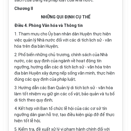
sách của Đảng và pháp luật của Nhà nước.
Chương II
NHỮNG QUI ĐỊNH CỤ THỂ
Điều 4. Phòng Văn hóa và Thông tin
1. Tham mưu cho Ủy ban nhân dân Huyện thực hiện
việc quản lý Nhà nước đối với các di tích lịch sử - văn
hóa trên địa bàn Huyện;
2. Phổ biến những chủ trương, chính sách của Nhà
nước, các quy định của ngành về hoạt động tín
ngưỡng, hướng dẫn các
di tích lịch sử - văn hóa
trên
địa bàn Huyện xây dựng nếp sống văn minh, thực hiện
đúng các quy định của pháp luật;
3. Hướng dẫn các Ban Quản lý di tích lịch sử - văn hóa
làm tốt nhiệm vụ giữ gìn các cổ vật, bảo quản và tu bổ
di tích theo quy định;
4. Kết hợp với Ban tổ chức lễ hội của các cơ sở tín
ngưỡng dân gian hỗ trợ, tạo điều kiện giúp đỡ để thực
hiện tốt lễ hội;
5. Kiểm tra, đề xuất xử lý vi phạm hành chính đối với