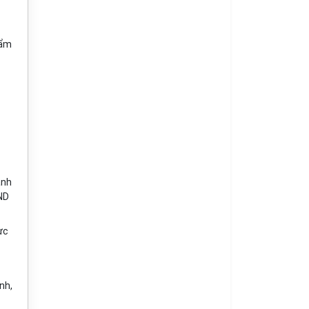
hẩm
ành
BND
ực
nh,