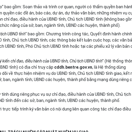
ao
” bao gồm: Soạn thảo và trình cơ quan, người có thẩm quyền ban hàn
 quyền các đề án, báo cáo, dự án, dự thảo văn bản; những nhiệm vụ c
n chỉ đạo, điều hành của UBND tỉnh, Chủ tịch UBND tỉnh (không bao g
hức năng của sở, ban, ngành tỉnh, UBND các huyện, thành phố).
 tịch UBND tỉnh
” bao gồm: Chương trình công tác, Quyết định hành chính
D tỉnh, Chủ tịch UBND tỉnh; các thông báo kết luận cuộc họp; các văn b
ịch UBND tỉnh, Phó Chủ tịch UBND tỉnh hoặc tại các phiếu xử lý văn bản 
 ý kiến chỉ đạo, điều hành của UBND tỉnh, Chủ tịch UBND tỉnh
” (Hệ thống thô
UBND tỉnh) có địa chỉ truy cập
cddh.bentre.gov.vn
, là Hệ thống dùng
 dõi về thực hiện nhiệm vụ do UBND tỉnh, Chủ tịch UBND tỉnh giao, kết 
, ban, ngành tỉnh; UBND các huyện, thành phố bằng mạng dùng riêng 
 tính dùng riêng phục vụ sự chỉ đạo, điều hành của UBND tỉnh, Chủ tịch
D tỉnh đến các sở, ban, ngành tỉnh; UBND các huyện, thành phố.
ời trực tiếp trình ký văn bản có nội dung liên quan công tác chỉ đạo điều