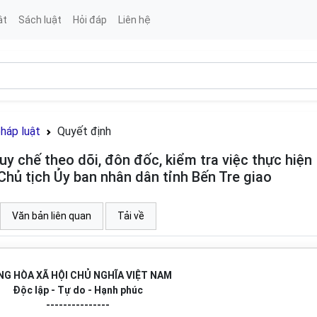
ật
Sách luật
Hỏi đáp
Liên hệ
pháp luật
Quyết định
 chế theo dõi, đôn đốc, kiểm tra việc thực hiện
Chủ tịch Ủy ban nhân dân tỉnh Bến Tre giao
Văn bản liên quan
Tải về
G HÒA XÃ HỘI CHỦ NGHĨA VIỆT NAM
Độc lập - Tự do - Hạnh phúc
---------------