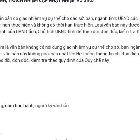
ÌNH, TRÁCH NHIỆM CẬP NHẬT NHIỆM VỤ GIAO
 văn bản có giao nhiệm vụ cụ thể cho các sở, ban, ngành tỉnh; UBND các
 hạn thực hiện và không có thời hạn thực hiện. Loại văn bản này được
ành của UBND tỉnh, Chủ tịch UBND tỉnh để theo dõi, đôn đốc, kiểm tra t
tra là văn bản không có nội dung giao nhiệm vụ cụ thể cho sở, ban, ngà
i văn bản này không phải cập nhật lên Hệ thống thông tin chỉ đạo điều
o dõi, đôn đốc, kiểm tra theo quy định của Quy chế này.
háng, năm ban hành, người ký văn bản.
.