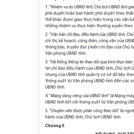
1. “
Nhiệm vụ do UBND tỉnh, Chủ tịch UBND tỉnh gi
phê duyệt hoặc ban hành, phê duyệt theo thẩm
thể khác được giao thực hiện trong các văn bả
những nhiệm vụ thực hiện thường xuyên theo c
2. “
Văn bản chỉ đạo, điều hành của UBND tỉnh, Chủ
chỉ thị, kế hoạch, công điện, công văn của UBN
thông báo, truyền đạt ý kiến chỉ đạo của Chủ t
Văn phòng UBND tỉnh.
3. “
Hệ thống thông tin theo dõi quá trình thực hiện
tin chỉ đạo điều hành của UBND tỉnh, Chủ tịch 
chung của UBND tỉnh quản lý cơ sở dữ liệu theo
thông suốt từ Văn phòng UBND tỉnh đến các sở
UBND tỉnh.
4. “
Mạng dùng riêng của UBND tỉnh
” là Mạng máy
UBND tỉnh kết nối thông suốt từ Văn phòng UBN
5. “
Chuyên viên được phân công theo dõi
” là ngư
hành của UBND tỉnh, Chủ tịch UBND tỉnh.
Chương II