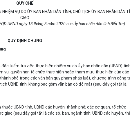
QUY CHẾ
N NHIỆM VỤ DO ỦY BAN NHÂN DÂN TỈNH, CHỦ TỊCH ỦY BAN NHÂN DÂN T
GIAO
/QĐ-UBND ngày 13 tháng 3 năm 2020 của Ủy ban nhân dân tỉnh Bến Tre)
QUY ĐỊNH CHUNG
ụng
n đốc, kiểm tra việc thực hiện nhiệm vụ do Ủy ban nhân dân (UBND) tỉnh
m vụ, quyền hạn tổ chức thực hiện hoặc tham mưu thực hiện của các 
thành phố trong các văn bản quy phạm pháp luật, chương trình công t
 tịch UBND tỉnh, không bao gồm văn bản có độ mật (sau đây gọi tắt là
h thuộc UBND tỉnh, UBND các huyện, thành phố; các cơ quan, tổ chức
 giao (sau đây gọi tắt là các sở, ban, ngành tỉnh; UBND các huyện, t