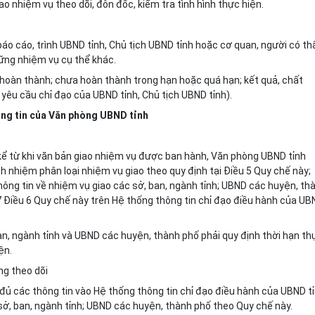
o nhiệm vụ theo dõi, đôn đốc, kiểm tra tình hình thực hiện.
 báo cáo, trình UBND tỉnh, Chủ tịch UBND tỉnh hoặc cơ quan, người có t
ững nhiệm vụ cụ thể khác.
 hoàn thành; chưa hoàn thành trong hạn hoặc quá hạn; kết quả, chất
 yêu cầu chỉ đạo của UBND tỉnh, Chủ tịch UBND tỉnh).
hông tin của Văn phòng UBND tỉnh
kể từ khi văn bản giao nhiệm vụ được ban hành, Văn phòng UBND tỉnh
h nhiệm phân loại nhiệm vụ giao theo quy định tại Điều 5 Quy chế này;
hông tin về nhiệm vụ giao các sở, ban, ngành tỉnh; UBND các huyện, th
6, 7 Điều 6 Quy chế này trên Hệ thống thông tin chỉ đạo điều hành của U
an, ngành tỉnh và UBND các huyện, thành phố phải quy định thời hạn th
ện.
ng theo dõi
 đủ các thông tin vào Hệ thống thông tin chỉ đạo điều hành của UBND tỉ
sở, ban, ngành tỉnh; UBND các huyện, thành phố theo Quy chế này.