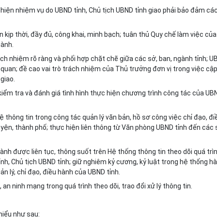
c hiện nhiệm vụ do UBND tỉnh, Chủ tịch UBND tỉnh giao phải bảo đảm cá
 kịp thời, đầy đủ, công khai, minh bạch; tuân thủ Quy chế làm việc của
hành.
ch nhiệm rõ ràng và phối hợp chặt chẽ giữa các sở, ban, ngành tỉnh; 
 quan; đề cao vai trò trách nhiệm của Thủ trưởng đơn vị trong việc cậ
giao.
, kiểm tra và đánh giá tình hình thực hiện chương trình công tác của UB
 thông tin trong công tác quản lý văn bản, hồ sơ công việc chỉ đạo, đi
yện, thành phố; thực hiện liên thông từ Văn phòng UBND tỉnh đến các 
ành được liên tục, thông suốt trên Hệ thống thông tin theo dõi quá trì
ỉnh, Chủ tịch UBND tỉnh; giữ nghiêm kỷ cương, kỷ luật trong hệ thống h
ản lý, chỉ đạo, điều hành của UBND tỉnh.
an ninh mạng trong quá trình theo dõi, trao đổi xử lý thông tin.
hiểu như sau: