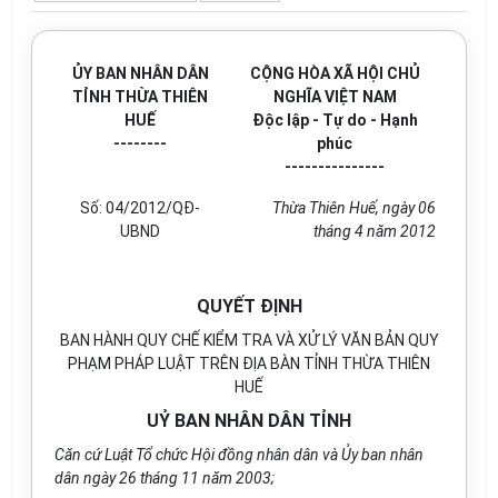
ỦY BAN NHÂN DÂN
CỘNG HÒA XÃ HỘI CHỦ
TỈNH THỪA THIÊN
NGHĨA VIỆT NAM
HUẾ
Độc lập - Tự do - Hạnh
--------
phúc
---------------
Số: 04/2012/QĐ-
Thừa Thiên Huế, ngày 06
UBND
tháng 4 năm 2012
QUYẾT ĐỊNH
BAN HÀNH QUY CHẾ KIỂM TRA VÀ XỬ LÝ VĂN BẢN QUY
PHẠM PHÁP LUẬT TRÊN ĐỊA BÀN TỈNH THỪA THIÊN
HUẾ
UỶ BAN NHÂN DÂN TỈNH
Căn cứ Luật Tổ chức Hội đồng nhân dân và Ủy ban nhân
dân ngày 26 tháng 11 năm 2003;