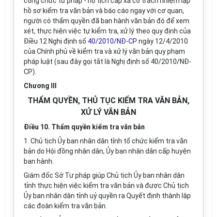
công chức tư pháp - hộ tịch cấp xã có trách nhiệm lập
hồ sơ kiểm tra văn bản và báo cáo ngay với cơ quan,
người có thẩm quyền đã ban hành văn bản đó để xem
xét, thực hiện việc tự kiểm tra, xử lý theo quy định của
Điều 12 Nghị định số
40/2010/NĐ-CP
ngày 12/4/2010
của Chính phủ về kiểm tra và xử lý văn bản quy phạm
pháp luật (sau đây gọi tắt là Nghị định số 40/2010/NĐ-
CP).
Chương III
THẨM QUYỀN, THỦ TỤC KIỂM TRA VĂN BẢN,
XỬ LÝ VĂN BẢN
Điều 10. Thẩm quyền kiểm tra văn bản
1. Chủ tịch Ủy ban nhân dân tỉnh tổ chức kiểm tra văn
bản do Hội đồng nhân dân, Ủy ban nhân dân cấp huyện
ban hành.
Giám đốc Sở Tư pháp giúp Chủ tịch Ủy ban nhân dân
tỉnh thực hiện việc kiểm tra văn bản và được Chủ tịch
Ủy ban nhân dân tỉnh uỷ quyền ra Quyết định thành lập
các đoàn kiểm tra văn bản.