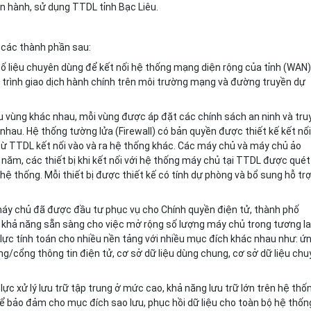
ận hành, sử dụng TTDL tỉnh Bạc Liêu.
 các thành phần sau:
 liệu chuyên dùng để kết n
ố
i hệ thống mạng diện rộng của tỉnh (WAN)
trình giao dịch hành chính trên môi trường mạng và đường truyền dự
u v
ù
ng khác nhau, mỗi vùng được áp đặt các chính sách an ninh và
t
ru
nhau. Hệ thống tường lửa (Firewall) có bản quyền được thiết kế kết nối
ừ TTDL kết nối vào và ra hệ thống khác. Các máy chủ và máy chủ ảo
ăm, các thiết bị khi kết nối với hệ thống máy chủ tại TTDL được quét
 hệ thống. M
ỗ
i thiết bị được thiết kế có tính dự phòng và bổ sung h
ỗ
tr
y chủ đã được đầu tư phục vụ cho Chính quyền điện tử, thành phố
khả năng sẵn sàng cho việc mở rộng số lượng máy chủ trong tương lai
ực tính toán cho nhiều nền tảng với nhiều mục đích khác nhau như: ứ
g/cổng thông tin điện t
ử
, cơ s
ở
dữ liệu dùng chung, cơ sở dữ liệu ch
lực xử lý lưu trữ tập trung ở mức cao, khả năng lưu tr
ữ
lớn trên hệ thố
để bảo đảm cho mục đích sao lưu, phục hồi dữ liệu cho toàn bộ hệ thốn