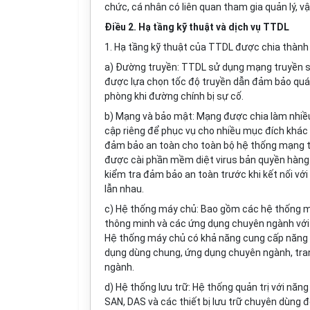
chức, cá nhân có liên quan tham gia quản lý, v
Điều 2. H
ạ
tầng kỹ thu
ậ
t và d
ị
ch v
ụ
TTDL
1.
Hạ tầng kỹ thuật của TTDL được chia thành
a)
Đường truyền: TTDL sử dụng mạng truyền số
được lựa chọn tốc độ truyền dẫn đảm bảo quá 
phòng khi đường chính bị sự c
ố
.
b)
Mạng và bảo mật: Mạng được chia làm nhiề
cập
r
iêng
đ
ể phục vụ cho nhiều mục đích khác 
đảm bảo an toàn cho toàn bộ hệ thống mạng t
được cài phần mềm diệt virus bản quyền hàng n
kiểm tra đảm bảo an toàn trước khi kết nối với
lẫn nhau.
c)
Hệ thống máy chủ: Bao gồm các hệ thống má
thông minh và các ứng dụng chuyên ngành với 
Hệ thống máy chủ có khả năng cung cấp năng l
dụng dùng chung, ứng dụng chuyên ngành, tran
ngành.
d)
Hệ thống lưu trữ: Hệ thống quản trị với năng 
SAN, DAS và các thiết bị lưu trữ chuyên dùng 