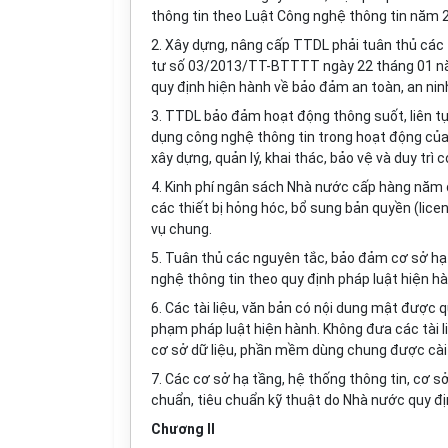
thông tin theo Luật Công nghệ thông tin năm 
2.
Xây dựng, nâng cấp TTDL phải tuân thủ các 
tư s
ố
03/2013/TT-BTTTT ngày 22 tháng 01 năm
quy định hiện hành về bảo đảm an toàn, an ninh
3.
TTDL bảo đảm hoạt động thông suốt, liên tụ
dụng công nghệ thông tin trong hoạt động của 
xây dựng, quản lý, khai thác, bảo vệ và duy trì 
4.
Kinh phí ngân sách Nhà nước cấp hàng năm đ
các thiết bị hỏng hóc, b
ổ
sung bản quyền (lice
vụ chung.
5.
Tuân thủ các nguyên tắc, bảo đảm cơ sở hạ 
nghệ thông tin theo quy định pháp luật hiện hà
6.
Các tài liệu, văn bản có nội dung mật được q
phạm pháp luật hiện hành. Không đưa các tài li
cơ s
ở
dữ liệu, phần mềm dùng chung được cài đ
7.
Các cơ s
ở
hạ tầng, hệ thống thông tin, cơ s
chuẩn, tiêu chuẩn kỹ thuật do Nhà nước quy địn
Chư
ơn
g II