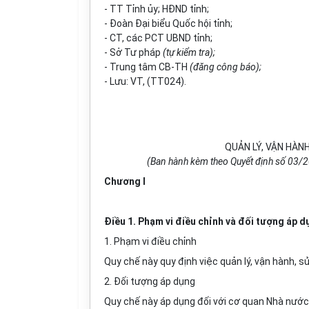
-
TT T
ỉ
nh ủy; HĐND tỉnh;
-
Đoàn Đại biểu Quốc hội t
ỉ
nh;
-
CT, các PCT
U
BND t
ỉ
nh;
-
S
ở
Tư pháp
(tự kiểm tra);
- Trung tâm CB-TH
(đăng công báo);
-
Lưu: VT, (TT024).
QUẢN LÝ, VẬN HÀNH
(Ban hành kèm theo Qu
y
ết định s
ố
03/2
Chương I
Điều 1. Phạm vi điều chỉnh và đối tượng áp d
1.
Phạm vi điều chỉnh
Quy chế này quy định việc quản lý, vận hành, s
2.
Đối tượng áp dụng
Quy chế này áp dụng đối với cơ quan Nhà nước