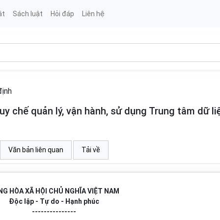
ật
Sách luật
Hỏi đáp
Liên hệ
định
 chế quản lý, vận hành, sử dụng Trung tâm dữ li
Văn bản liên quan
Tải về
G HÒA XÃ HỘI CHỦ NGHĨA VIỆT NAM
Độc lập - Tự do - Hạnh phúc
---------------