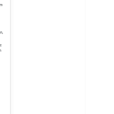
ăm
n,
ác
h