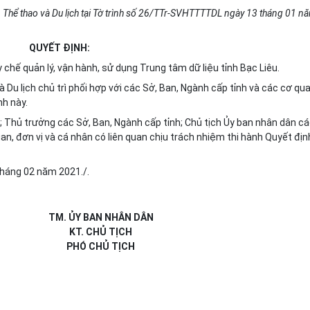
hể thao và Du lịch tại Tờ trình s
ố
26/TTr-SVHTTTTDL ngày 13 th
á
ng 01 n
QUYẾT ĐỊNH:
hế quản lý, vận hành, sử dụng Trung tâm dữ liệu tỉnh Bạc Liêu.
 Du lịch chủ trì phối hợp với các Sở, Ban, Ngành cấp tỉnh và các cơ qua
nh này.
; Thủ trư
ở
ng các S
ở
, Ban, Ngành cấp t
ỉ
nh; Chủ tịch Ủy ban nhân dân c
an, đơn vị và cá nhân có liên quan chịu trách nhiệm thi hành Quy
ế
t địn
háng
02
năm 2021./.
TM. ỦY BAN NHÂN DÂN
KT. CHỦ TỊCH
PHÓ CHỦ TỊCH