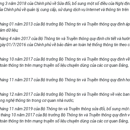
áng 3 năm 2018 của Ch
í
nh phủ v
ề
Sửa đổi, bổ sung một s
ố
đi
ề
u c
ủ
a Nghị địn
ủa Ch
í
nh ph
ủ
về quản lý, cung cấp, sử dụng dịch vụ Internet và thông tin trên
h
á
ng 01 năm 2013 của Bộ trưởng Bộ Thông tin và Truyền thông quy định áp
âm dữ liệu;
háng 4 năm 2017 của Bộ Thông tin và Truyền thông quy định chi tiết và hướ
gày 01/7/2016 c
ủ
a Ch
í
nh phủ về bảo đảm an toàn hệ thống thông tin theo 
háng 10 năm 2017 của Bộ trưởng Bộ Thông tin và Truyền thông quy định về
toàn thông tin trên mạng truyền s
ố
liệu chuyên dùng c
ủ
a các cơ
qu
an Đảng,
tháng
11 năm 2017 của Bộ trư
ở
ng Bộ Thông tin và Truyền thông quy định ho
h
á
ng 12 năm 2017 của Bộ trưởng Bộ Thông tin và Truyền thông về việc ban
ông nghệ thông tin trong cơ quan nhà nước;
háng 11 năm 2019 của Bộ Thông tin và Truyền thông sửa đổi, bổ sung một 
tháng 10 năm 2017 của Bộ trưởng Bộ Thông tin và Truyền thông quy định v
 toàn thông tin trên mạng truyền s
ố
liệu chuyên dùng của các cơ quan Đảng,