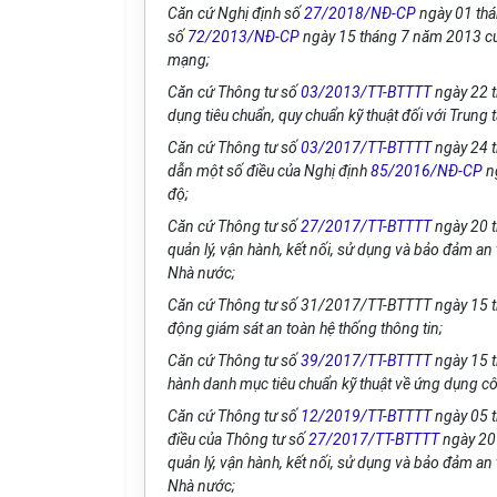
Căn cứ Nghị định số
27/2018/NĐ-CP
ngày 01 th
s
ố
72/2013/NĐ-CP
ngày 15 thán
g
7 năm 2013 c
mạng;
Căn cứ Thông tư s
ố
03/2013/TT-BTTTT
ngày 22 t
dụng tiêu chuẩn, quy chuẩn kỹ thuật đối với Trung t
Căn cứ Thông tư số
03/2017/TT-BTTTT
ngày 24 t
d
ẫ
n một s
ố
đi
ề
u của Nghị định
85/2016/NĐ-CP
n
độ;
Căn cứ Thông tư s
ố
27/2017/TT-BTTTT
ngày 20 t
quản lý, vận hành, k
ế
t n
ố
i, sử dụng và bảo đảm an 
Nhà nước;
Căn cứ Thông tư s
ố
31/2017/TT-BT
TTT ngày 15 
động gi
á
m sát an toàn hệ thống thông tin;
Căn cứ Thông tư s
ố
39/2017/TT-BTTTT
ngày 15 t
hành danh mục tiêu chuẩn kỹ thuật về ứng dụng c
Căn cứ Thông tư s
ố
12/2019/TT-BTTTT
ngày 05 t
điều c
ủ
a Thông tư s
ố
27/2017/TT-BTTTT
ngày 20 
quản lý, vận hành, kết nối, sử dụng và bảo đảm an
Nhà nước;