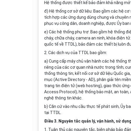
Hệ thống được thiết kế bảo đảm khả năng m
đ) Hệ thống cơ sở d
ữ
liệu: Bao gồm các hệ cơ
tích hợp các ứng dụng dùng chung và chuyên n
phục vụ công dân, doanh nghiệp, được Ủy ban 
e)
Các hệ thống phụ trợ: Bao gồm hệ thống điệ
cháy, chữa cháy, camera an ninh, khóa điện tử.
quốc tế về TTDL), bảo đảm các thiết bị luôn đ
2.
Các dịch vụ của TTDL bao gồm:
a)
Cung cấp máy chủ vận hành các hệ th
ố
ng t
riêng của các cơ quan nhà nước trong t
ỉ
nh; cu
thống thông tin; kết nối cơ sở d
ữ
liệu Quốc gia,
mục (Active Directory - AD), phân giải tên miề
trang tin điện tử (web hosting), giao thức ứng
Access Protocol); hệ thống bảo mật, an toàn, a
nghệ thông tin khác.
b)
Căn cứ vào nhu cầu thực tế phát sinh, Ủy ba
tại TTDL.
Điều 3. Nguyên tắc quản lý, vận hành, sử dụ
1.
Tuân thủ các nguyên tắc, biện pháp bảo đ
ả
m