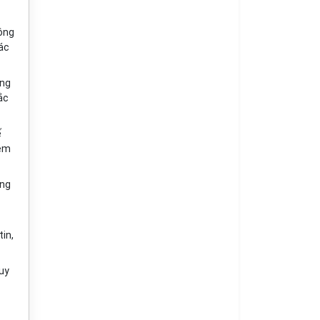
ông
ác
ứng
ắc
ế
iệm
ông
in,
quy