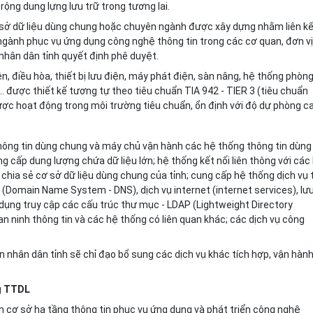
ở
rộng dung lựng lưu trữ trong tương lai.
 sở dữ liệu dùng chung hoặc chuyên ngành được xây dựng nhằm liên kế
gành phục vụ ứng dụng công nghệ thông tin trong các cơ quan, đơn vị
nhân dân tỉnh quyết định phê duyệt.
n, điều h
òa
, thiết bị lưu điện, máy phát điện, sàn nâng, hệ thống phòn
.. được thiết kế tương tự theo tiêu chuẩn TIA 942 - TIER 3 (tiêu chuẩn
ược hoạt động trong môi trường tiêu chuẩn, ổn định với độ dự phòng ca
hông tin dùng chung và máy chủ vận hành các hệ thống thông tin dùng
ng c
ấ
p dung lượng chứa d
ữ
liệu lớn; hệ thống kết nối liên thông với các
 chia sẻ cơ s
ở
dữ liệu dùng chung của tỉnh; cung cấp hệ thống dịch vụ 
n (Domain Name System - DNS), dịch vụ internet (internet services), lưu
 dụng truy cập các cấu trúc thư mục - LDAP (Lightweight Directory
n ninh thông tin và các hệ thống có liên quan khác; các dịch vụ công
n nhân dân tỉnh sẽ chỉ đạo bổ sung các dịch vụ khác tích hợp, vận hàn
ng TTDL
 cơ sở hạ tầng thông tin phục vụ ứng dụng và phát triển công nghệ