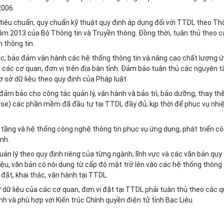
2006.
tiêu chuẩn, quy chuẩn k
ỹ
thuật quy định áp dụng đối với TTDL theo Th
 2013 của Bộ Thông tin và Truyền thông. Đồng thời, tuân thủ theo c
 thông tin.
c; bảo đảm vận hành các hệ thống thông tin và nâng cao chất lượng 
các cơ quan, đơn vị trên địa bàn tỉnh. Đảm bảo tuân thủ các nguyên t
cơ sở dữ liệu theo quy định c
ủ
a Pháp luật.
ảm bảo cho công tác quản lý, vận hành và bảo trì, bảo dưỡng, thay th
nse) các phần mềm đã đầu tư tại TTDL đầy đủ, kịp thời để phục vụ nh
tầng và hệ thống công nghệ thông tin phục vụ ứng dụng, phát tri
ể
n c
nh.
uản lý theo quy định riêng của từng ngành, lĩnh vực và các văn bản quy
ệu, văn bản có nội dung từ cấp độ mật tr
ở
lên vào các hệ thống thông t
ặt, khai thác, vận hành tại TTDL.
ở
d
ữ
liệu c
ủ
a các cơ quan, đơn vị đặt tại TTDL phải tuân thủ theo các 
h và phù hợp với Kiến trúc Chính quyền điện tử tỉnh Bạc Liêu.