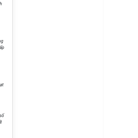
h
ng
cấp
ạt
s
ố
ề