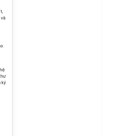
t,
 và
g
o.
 hệ
thư
 ký
h