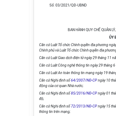
Số:
03/2021/QĐ-UBND
BAN HÀNH QUY CHẾ QUẢN LÝ,
ỦY 
Căn cứ Luật Tổ chức Chính quyền địa phương ngà
Chính phủ và Luật T
ổ
chức Ch
í
nh quy
ề
n địa phươn
Căn cứ Luật Giao dịch điện tử ngày 29 tháng
1
1 n
Căn cứ Luật Công nghệ thông tin ngày 29 th
á
ng 6
Căn cứ Luật An toàn thông tin mạng ngày 19 thá
Căn cứ Nghị định s
ố
64/2007/NĐ-CP
ngày 10 th
động của cơ quan Nhà nước;
Căn cứ Nghị định s
ố
85/2016/NĐ-CP
ngày 01 thá
độ;
Căn cứ Nghị định s
ố
72/2013/NĐ-CP
ngày 15 thá
thông tin trên mạng;