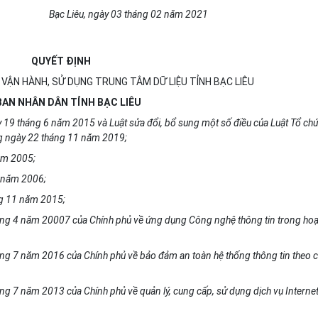
Bạc Liêu
, ngày
03
tháng
02
năm
2021
QUYẾT ĐỊNH
 VẬN HÀNH, SỬ DỤNG TRUNG TÂM DỮ LIỆU TỈNH BẠC LIÊU
BAN NHÂN DÂN TỈNH BẠC LIÊU
y 19 tháng 6 năm 2015 và Luật sửa đ
ổ
i, b
ổ
sung một s
ố
đi
ề
u của Luật T
ổ
ch
g ngày 22 tháng 11 năm 2019;
ăm 2005;
 năm 2006;
ng 11 năm 2015;
áng 4 năm 20007 của Ch
í
nh phủ về ứng dụng Công nghệ thông tin trong hoạ
ng 7 năm 2016 của Chính phủ về b
ả
o đ
ả
m an toàn hệ th
ố
ng thông tin theo c
ng 7 n
ă
m 2013 c
ủ
a Chính phủ về quản lý, cung c
ấ
p, sử dụng dịch vụ Interne