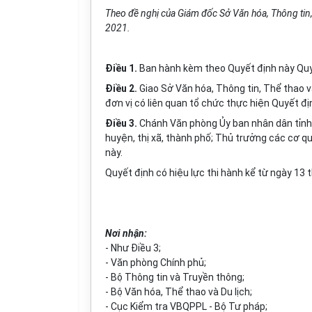
Theo đề nghị của Gi
á
m đốc Sở Văn hóa, Thông tin, T
2021.
Điều 1.
Ban hành kèm theo Quyết định này Quy c
Điều 2.
Giao Sở Văn hóa, Thông tin, Thể thao và
đ
ơn
vị có liên quan tổ chức thực hiện Quyết đị
Điều 3.
Chánh Văn phòng Ủy ban nhân dân tỉnh
huyện, thị xã, thành phố; Thủ trưởng các cơ qu
này.
Quyết định có hiệu lực thi hành kể từ ngày
13
t
Nơi nhận:
-
Như Điều 3;
-
Văn phòng Chính phủ;
-
Bộ Thông tin và Truyền thông;
-
Bộ Văn hóa, Thể thao và Du lịch;
-
Cục Kiểm tra VBQPPL - Bộ Tư pháp;