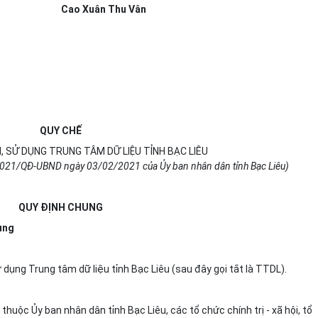
Cao Xuân Thu Vân
QUY CHẾ
, SỬ DỤNG TRUNG TÂM DỮ LIỆU TỈNH BẠC LIÊU
021/QĐ-
U
BND ngày
03/02
/2021 của Ủy ban nhân dân t
ỉ
nh Bạc Liêu)
QUY ĐỊNH CHUNG
ụng
ử dụng Trung tâm dữ liệu tỉnh Bạc Liêu (sau đây gọi t
ắ
t là TTDL).
 thuộc Ủy ban nhân dân t
ỉ
nh Bạc Liêu, các tổ chức chính trị - xã hội, tổ