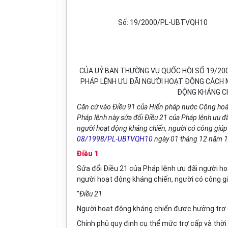
Số: 19/2000/PL-UBTVQH10
CỦA UỶ BAN THƯỜNG VỤ QUỐC HỘI SỐ 19/200
PHÁP LỆNH ƯU ĐÃI NGƯỜI HOẠT ĐỘNG CÁCH MẠN
ĐỘNG KHÁNG CH
Căn cứ vào Điều 91 của Hiến pháp nước Cộng hoà
Pháp lệnh này sửa đổi Điều 21 của Pháp lệnh ưu đãi 
người hoạt động kháng chiến, người có công giú
08/1998/PL-UBTVQH10
ngày 01 tháng 12 năm 
Điều 1
Sửa đổi Điều 21 của Pháp lệnh ưu đãi người hoạt
người hoạt động kháng chiến, người có công 
"
Điều 21
Người hoạt động kháng chiến được hưởng trợ c
Chính phủ quy định cụ thể mức trợ cấp và thời 