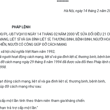
********
Hà Nội, ngày 14 tháng 2 năm 
PHÁP LỆNH
0/PL-UBTVQH10 NGÀY 14 THÁNG 02 NĂM 2000 VỀ SỬA ĐỔI ĐIỀU 21 
G, LIỆT SĨ VÀ GIA ĐÌNH LIỆT SĨ, THƯƠNG BINH, BỆNH BINH, NGƯỜI HO
IẾN, NGƯỜI CÓ CÔNG GIÚP ĐỠ CÁCH MẠNG
 xã hội chủ nghĩa Việt Nam năm 1992;
người hoạt động cách mạng, liệt sĩ và gia đình liệt sĩ, thương binh, bệnh bin
p đỡ cách mạng ngày 29 tháng 8 năm 1994 đã được sửa đổi theo Pháp lệnh 
1998.
 động cách mạng, liệt sĩ và gia đình liệt sĩ, thương binh, bệnh binh,
giúp đỡ cách mạng như sau:
ấp một lần tính theo thâm niên tham gia kháng chiến.
hạn trả trợ cấp một lần."