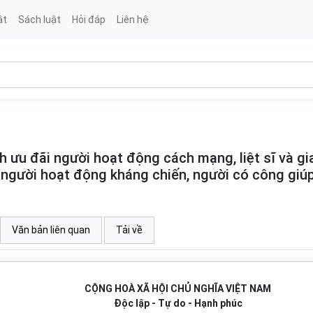
ật
Sách luật
Hỏi đáp
Liên hệ
h ưu đãi người hoạt động cách mạng, liệt sĩ và gi
h, người hoạt động kháng chiến, người có công giú
Văn bản liên quan
Tải về
CỘNG HOÀ XÃ HỘI CHỦ NGHĨA VIỆT NAM
Độc lập - Tự do - Hạnh phúc