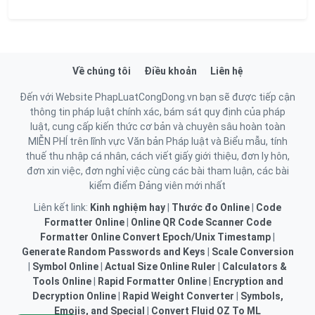
Về chúng tôi
Điều khoản
Liên hệ
Đến với Website PhapLuatCongDong.vn bạn sẽ được tiếp cận
thông tin pháp luật chính xác, bám sát quy định của pháp
luật, cung cấp kiến thức cơ bản và chuyên sâu hoàn toàn
MIỄN PHÍ trên lĩnh vực Văn bản Pháp luật và Biểu mẫu, tính
thuế thu nhập cá nhân, cách viết giấy giới thiệu, đơn ly hôn,
đơn xin việc, đơn nghỉ việc cùng các bài tham luận, các bài
kiểm điểm Đảng viên mới nhất
Liên kết link:
Kinh nghiệm hay
|
Thước đo Online
|
Code
Formatter Online
|
Online QR Code Scanner
Code
Formatter Online
Convert Epoch/Unix Timestamp
|
Generate Random Passwords and Keys
|
Scale Conversion
|
Symbol Online
|
Actual Size Online Ruler
|
Calculators &
Tools Online
|
Rapid Formatter Online
|
Encryption and
Decryption Online
|
Rapid Weight Converter
|
Symbols,
Emojis, and Special
|
Convert Fluid OZ To ML