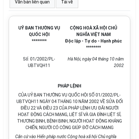
Văn bản liên quan
Tải về
UỶ BAN THƯỜNG VỤ
CỘNG HOÀ XÃ HỘI CHỦ
QUỐC HỘI
NGHĨA VIỆT NAM
********
Độc lập - Tự do - Hạnh phúc
********
Số: 01/2002/PL-
Hà Nội, ngày 04 tháng 10 năm
UBTVQH11
2002
PHÁP LỆNH
CỦA UỶ BAN THƯỜNG VỤ QUỐC HỘI SỐ 01/2002/PL-
UBTVQH11 NGÀY 04 THÁNG 10 NĂM 2002 VỀ SỬA ĐỔI
ĐIỀU 22 VÀ ĐIỀU 23 CỦA PHÁP LỆNH ƯU ĐÃI NGƯỜI
HOẠT ĐỘNG CÁCH MẠNG, LIỆT SĨ VÀ GIA ĐÌNH LIỆT SĨ,
THƯƠNG BINH, BỆNH BINH, NGƯỜI HOẠT ĐỘNG KHÁNG
CHIẾN, NGƯỜI CÓ CÔNG GIÚP ĐỠ CÁCH MẠNG
Căn cứ vào Hiến pháp nước Cộng hoà xã hội Chủ nghĩa