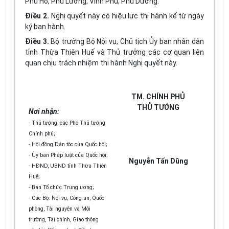
Phú Hồ, Phú Lương, Vinh Phú, Phú Dương.
Điều 2.
Nghị quyết này có hiệu lực thi hành kể từ ngày
ký ban hành.
Điều 3.
Bộ trưởng Bộ Nội vụ, Chủ tịch Ủy ban nhân dân
tỉnh Thừa Thiên Huế và Thủ trưởng các cơ quan liên
quan chịu trách nhiệm thi hành Nghị quyết này.
TM. CHÍNH PHỦ
THỦ TƯỚNG
Nơi nhận:
- Thủ tướng, các Phó Thủ tướng
Chính phủ;
- Hội đồng Dân tộc của Quốc hội;
- Ủy ban Pháp luật của Quốc hội;
Nguyễn Tấn Dũng
- HĐND, UBND tỉnh Thừa Thiên
Huế;
- Ban Tổ chức Trung ương;
- Các Bộ: Nội vụ, Công an, Quốc
phòng, Tài nguyên và Môi
trường, Tài chính, Giao thông