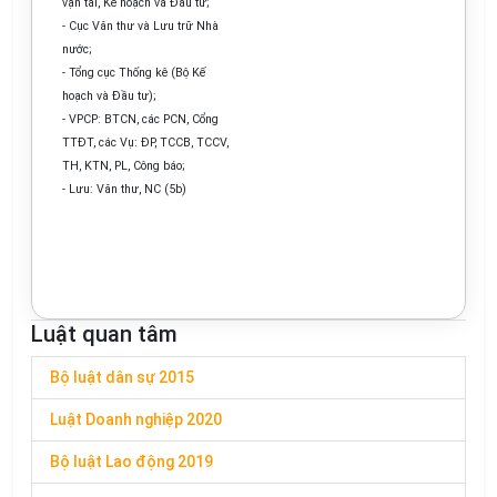
vận tải, Kế hoạch và Đầu tư;
- Cục Văn thư và Lưu trữ Nhà
nước;
- Tổng cục Thống kê (Bộ Kế
hoạch và Đầu tư);
- VPCP: BTCN, các PCN, Cổng
TTĐT, các Vụ: ĐP, TCCB, TCCV,
TH, KTN, PL, Công báo;
- Lưu: Văn thư, NC (5b)
Luật quan tâm
Bộ luật dân sự 2015
Luật Doanh nghiệp 2020
Bộ luật Lao động 2019