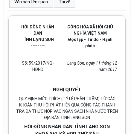
Văn bản liên quan
Tải về
HỘI ĐỒNG NHÂN
CỘNG HÒA XÃ HỘI CHỦ
DÂN
NGHĨA VIỆT NAM
TỈNH LẠNG SƠN
Độc lập - Tự do - Hạnh
--------
phúc
---------------
Số: 59/2017/NQ-
Lạng Sơn, ngày 11 tháng 12
HĐND
năm 2017
NGHỊ QUYẾT
QUY ĐỊNH MỨC TRÍCH (TỶ LỆ PHẦN TRĂM) TỪ CÁC
KHOẢN THU HỒI PHÁT HIỆN QUA CÔNG TÁC THANH
TRA ĐÃ THỰC NỘP VÀO NGÂN SÁCH NHÀ NƯỚC TRÊN
ĐỊA BÀN TỈNH LẠNG SƠN
HỘI ĐỒNG NHÂN DÂN TỈNH LẠNG SƠN
KHOÁ XVI, KỲ HỌP THỨ SÁU