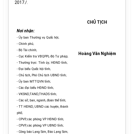
2017./.
CHỦ TỊCH
Nơi nhận:
- Ủy ban Thường vụ Quốc hội;
- Chính phủ;
- Bộ Tài chính;
Hoàng Văn Nghiệm
- Cục Kiểm tra VBQPPL-Bộ Tư pháp;
- Thường trực: Tỉnh ủy; HĐND tỉnh;
- Đại biểu Quốc hội tỉnh;
- Chủ tịch, Phó Chủ tịch UBND tỉnh;
- Ủy ban MTTQVN tỉnh;
- Các đại biểu HĐND tỉnh;
- VKSND,TAND,THADS tỉnh;
- Các sở, ban, ngành, đoàn thể tỉnh;
- TT HĐND, UBND các huyện, thành
phố;
- CPVP, các phòng VP HĐND tỉnh;
- CPVP, các phòng VP UBND tỉnh;
- Công báo Lạng Sơn, Báo Lạng Sơn;