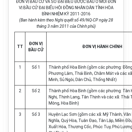
ĐƠN VỊ BẦU CỬ VÀ SỐ ĐẠI BIỂU ĐƯỢC BẦU Ở MỖI ĐƠN
VỊ BẦU CỬ ĐẠI BIỂU HỘI ĐỒNG NHÂN DÂN TỈNH HÒA
BÌNH NHIỆM KỲ 2011-2016
(Ban hành kèm theo Nghị quyết số 49/NQ-CP ngày 28
tháng 3 năm 2011 của Chính phủ)
ĐƠN VỊ
TT
ĐƠN VỊ HÀNH CHÍNH
BẦU CỬ
1
Số 1
Thành phố Hòa Bình (gồm các phường: Đồng
Phương Lâm, Thái Bình, Chăm Mát và các xã
Minh, Sủ Ngòi, Dân Chủ, Thống Nhất)
2
Số 2
Thành phố Hòa Bình (gồm các phường: Tân 
Nghị, Thịnh Lang, Tân Thịnh và các xã: Thái 
Mông, Hòa Bình)
3
Số 3
Huyện Lạc Sơn (gồm các xã: Mỹ Thành, Văn 
Nghĩa, Quý Hòa, Tuân Đạo, Tân Lập, Miền Đồi
Xuất Hóa, Thượng Cốc, Phúc Tuy, Phú Lương,