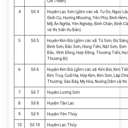
Chí Thiện)
4
Số 4
Huyện Lạc Sơn (gồm các xã: Tự Do, Ngọc Lâ
Định Cư, Hương Nhượng, Yên Phú, Bình Hẻm, 
Mỹ, Ân Nghĩa, Yên Nghiệp, Bình Chân, Bình C
và thị trấn Vụ Bản)
5
Số 5
Huyện Kim Bôi (gồm các xã: Tú Sơn, Đú Sáng,
Bình Sơn, Bắc Sơn, Hùng Tiến, Nật Sơn, Sơn
Bắc, Vĩnh Đồng, Hợp Đồng, Thượng Tiến, Hạ B
Thượng Bì)
6
Số 6
Huyện Kim Bôi (gồm các xã: Kim Bôi, Kim Tiến
Kim Truy, Cuối Hạ, Hợp Kim, Kim Sơn, Lập Ch
Thượng, Sào Báy, Mỵ Hòa, Nuông Dăm và thị 
7
Số 7
Huyện Lương Sơn
8
Số 8
Huyện Tân Lạc
9
Số 9
Huyện Yên Thủy
10
Số 10
Huyện Lạc Thủy