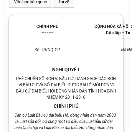
Văn bản liên quan
Tải về
CHÍNH PHỦ
CỘNG HÒA XÃ HỘI 
-------
Độc lập – Tự
------
Số: 49/NQ-CP
Hà Nộ
NGHỊ QUYẾT
PHÊ CHUẨN SỐ ĐƠN VỊ BẦU CỬ, DANH SÁCH CÁC ĐƠN
VỊ BẦU CỬ VÀ SỐ ĐẠI BIỂU ĐƯỢC BẦU Ở MỖI ĐƠN VỊ
BẦU CỬ ĐẠI BIỂU HỘI ĐỒNG NHÂN DÂN TỈNH HÒA BÌNH
NHIỆM KỲ 2011-2016
CHÍNH PHỦ
Căn cứ Luật Bầu cử đại biểu Hội đồng nhân dân năm 2003
và Luật sửa đổi, bổ sung một số điều của Luật Bầu cử đại
biểu Quốc hội và Luật Bầu cử đại biểu Hội đồng nhân dân