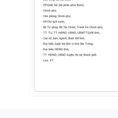
- VP.Quốc hội (bộ phận phía Nam);
- Chính phủ;
- Văn phòng Chính phủ;
- VP.Chủ tịch nước;
- Bộ Tư pháp, Bộ Tài Chính, Tranh tra Chính phủ;
- TT. TU, TT. HĐND, UBND, UBMTTQVN tỉnh;
- Các sở, ban, ngành, đoàn thể tỉnh;
- Đại biểu Quốc hội đơn vị tỉnh Sóc Trăng;
- Đại biểu HĐND tỉnh;
- TT. HĐND, UBND huyện, thị xã, thành phố;
- Lưu: VT.