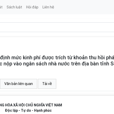
ật
Sách luật
Hỏi đáp
Liên hệ
nh mức kinh phí được trích từ khoản thu hồi ph
ực nộp vào ngân sách nhà nước trên địa bàn tỉnh 
Văn bản liên quan
Tải về
NG HÒA XÃ HỘI CHỦ NGHĨA VIỆT NAM
Độc lập - Tự do - Hạnh phúc