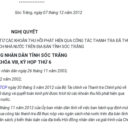
---------------
Sóc Trăng, ngày 07 tháng 12 năm 2012
NGHỊ QUYẾT
H TỪ CÁC KHOẢN THU HỒI PHÁT HIỆN QUA CÔNG TÁC THANH TRA ĐÃ T
CH NHÀ NƯỚC TRÊN ĐỊA BÀN TỈNH SÓC TRĂNG
NG NHÂN DÂN TỈNH SÓC TRĂNG
KHÓA VIII, KỲ HỌP THỨ 6
n nhân dân ngày 26 tháng 11 năm 2003;
12 năm 2002;
TTCP
ngày 30 tháng 5 năm 2012 của Bộ Tài chính và Thanh tra Chính phủ về
ử dụng và quyết toán kinh phí được trích từ các khoản thu hồi phát hiện qua
 nước;
 tháng 11 năm 2012 của Ủy ban nhân dân tỉnh về việc ban hành quy định m
 qua công tác thanh tra đã thực nộp vào ngân sách nhà nước trên địa bàn tỉnh
n sách; ý kiến thảo luận của đại biểu Hội đồng nhân dân và giải trình của Ch