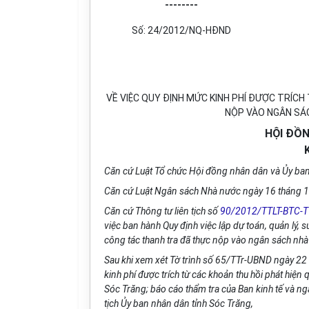
--------
Số: 24/2012/NQ-HĐND
VỀ VIỆC QUY ĐỊNH MỨC KINH PHÍ ĐƯỢC TRÍC
NỘP VÀO NGÂN SÁ
HỘI ĐỒ
Căn cứ Luật Tổ chức Hội đồng nhân dân và Ủy ba
Căn cứ Luật Ngân sách Nhà nước ngày 16 tháng 
Căn cứ Thông tư liên tịch số
90/2012/TTLT-BTC-
việc ban hành Quy định việc lập dự toán, quản lý, s
công tác thanh tra đã thực nộp vào ngân sách nhà
Sau khi xem xét Tờ trình số 65/TTr-UBND ngày 22
kinh phí được trích từ các khoản thu hồi phát hiện
Sóc Trăng; báo cáo thẩm tra của Ban kinh tế và ngâ
tịch Ủy ban nhân dân tỉnh Sóc Trăng,