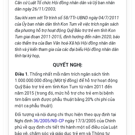
Căn cứ Luật Tổ chức Hội đồng nhân dân và Uỷ ban nhân
dân ngày 26/11/2003;
Sau khi xem xét Tờ trình số 58/TTr-UBND ngày 04/7/2011
của Ủy ban nhân dân tỉnh Kon Tum về việc trích ngân sách
địa phương hỗ trợ hoạt động Quỹ Bảo trợ trẻ em tỉnh Kon
Tum giai đoạn 2011-2015, định hướng đến năm 2020; báo
cáo thẩm tra của Ban Văn hoá-Xã hội Hội đồng nhân dân
tỉnh và ý kiến tham gia của các đại biểu Hội đồng nhân dân
tỉnh tại kỳ họp,
QUYẾT NGHỊ:
Điều 1.
Thống nhất mỗi năm trích ngân sách tỉnh
1.000.000.000 đồng
(Một tỷ đồng)
để hỗ trợ hoạt động
Quỹ Bảo trợ trẻ em tỉnh Kon Tum từ năm 2011 đến
năm 2015 (trong đó, mức hỗ trợ cho trẻ em bị bệnh
tim bẩm sinh được phẫu thuật bằng 20% chi phí của
một ca phẫu thuật).
Đối tượng và nội dung chi thực hiện theo quy định tại
Nghị định
36/2005/NĐ-CP
ngày 17/3/2005 của Chính
phủ về quy định chi tiết thi hành một số điều của Luật
bảo vệ, chăm sóc và giáo dục trẻ em và Thông tư