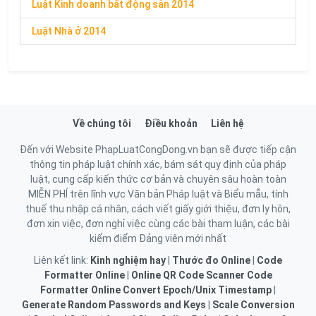
Luật Kinh doanh bất động sản 2014
Luật Nhà ở 2014
Về chúng tôi
Điều khoản
Liên hệ
Đến với Website PhapLuatCongDong.vn bạn sẽ được tiếp cận
thông tin pháp luật chính xác, bám sát quy định của pháp
luật, cung cấp kiến thức cơ bản và chuyên sâu hoàn toàn
MIỄN PHÍ trên lĩnh vực Văn bản Pháp luật và Biểu mẫu, tính
thuế thu nhập cá nhân, cách viết giấy giới thiệu, đơn ly hôn,
đơn xin việc, đơn nghỉ việc cùng các bài tham luận, các bài
kiểm điểm Đảng viên mới nhất
Liên kết link:
Kinh nghiệm hay
|
Thước đo Online
|
Code
Formatter Online
|
Online QR Code Scanner
Code
Formatter Online
Convert Epoch/Unix Timestamp
|
Generate Random Passwords and Keys
|
Scale Conversion