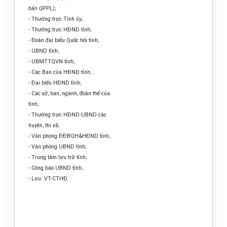
bản QPPL)
;
- Thường trực Tỉnh ủy;
- Thường trực HĐND tỉnh;
- Đoàn đại biểu Quốc hội tỉnh;
- UBND tỉnh;
- UBMTTQVN tỉnh;
- Các Ban của HĐND tỉnh;
- Đại biểu HĐND tỉnh;
- Các sở, ban, ngành, đoàn thể của
tỉnh;
- Thường trực HĐND-UBND các
huyện, thị xã;
- Văn phòng ĐĐBQH&HĐND tỉnh;
- Văn phòng UBND tỉnh;
- Trung tâm lưu trữ tỉnh;
- Công báo UBND tỉnh;
- Lưu: VT-CTHĐ.