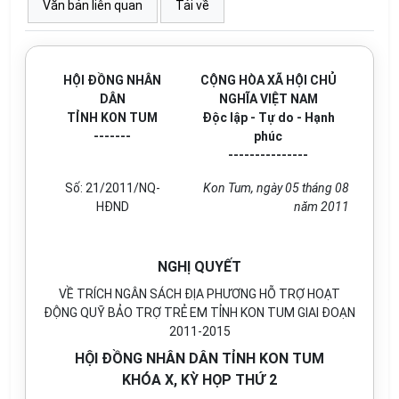
Văn bản liên quan
Tải về
HỘI ĐỒNG NHÂN
CỘNG HÒA XÃ HỘI CHỦ
DÂN
NGHĨA VIỆT NAM
TỈNH KON TUM
Độc lập - Tự do - Hạnh
-------
phúc
---------------
Số: 21/2011/NQ-
Kon Tum, ngày 05 tháng 08
HĐND
năm 2011
NGHỊ QUYẾT
VỀ TRÍCH NGÂN SÁCH ĐỊA PHƯƠNG HỖ TRỢ HOẠT
ĐỘNG QUỸ BẢO TRỢ TRẺ EM TỈNH KON TUM GIAI ĐOẠN
2011-2015
HỘI ĐỒNG NHÂN DÂN TỈNH KON TUM
KHÓA X, KỲ HỌP THỨ 2