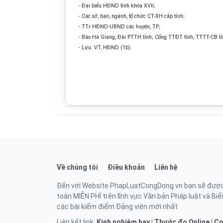
- Đại biểu HĐND tỉnh khóa XVII;
- Các sở, ban, ngành, tổ chức CT-XH cấp tỉnh;
- TTr HĐND-UBND các huyện, TP;
- Báo Hà Giang, Đài PTTH tỉnh; Cổng TTĐT tỉnh, TTTT-CB tỉ
- Lưu: VT, HĐND (1b).
Về chúng tôi
Điều khoản
Liên hệ
Đến với Website PhapLuatCongDong.vn bạn sẽ được ti
toàn MIỄN PHÍ trên lĩnh vực Văn bản Pháp luật và Biểu
các bài kiểm điểm Đảng viên mới nhất
Liên kết link:
Kinh nghiệm hay
|
Thước đo Online
|
Co