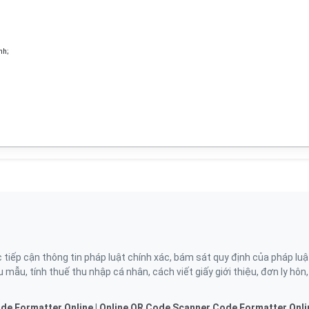
nh;
ếp cận thông tin pháp luật chính xác, bám sát quy định của pháp luậ
 mẫu, tính thuế thu nhập cá nhân, cách viết giấy giới thiệu, đơn ly hôn
de Formatter Online
|
Online QR Code Scanner
Code Formatter Onli