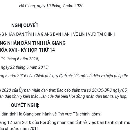
Hà Giang, ngày 10 tháng 7 năm 2020
NGHỊ QUYẾT
NG NHÂN DÂN TỈNH HÀ GIANG BAN HÀNH VỀ LĨNH VỰC TÀI CHÍNH
NG NHÂN DÂN TỈNH HÀ GIANG
ÓA XVII - KỲ HỌP THỨ 14
y 19 tháng 6 năm 2015;
t ngày 22 tháng 6 năm 2015;
 5 năm 2016 của Chính phủ quy định chi tiết một số điều và biện pháp thi
m 2020 của Ủy ban nhân dân tỉnh; Báo cáo thẩm tra số 20/BC-BPC ngày 05
ân tỉnh; ý kiến thảo luận của đại biểu Hội đồng nhân dân tỉnh tại kỳ họp,
QUYẾT NGHỊ:
dân tỉnh Hà Giang ban hành về lĩnh vực Tài chính, gồm:
áng 12 năm 2010 của Hội đồng nhân dân tỉnh về việc ban hành định m
địa phương năm 2011.