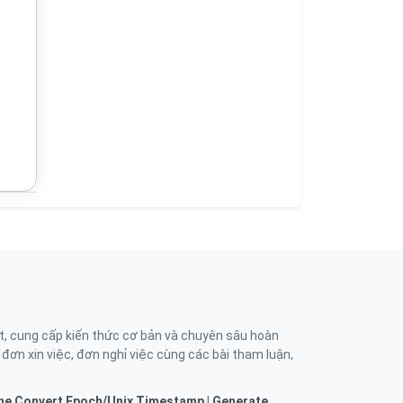
t, cung cấp kiến thức cơ bản và chuyên sâu hoàn
, đơn xin việc, đơn nghỉ việc cùng các bài tham luận,
ne
Convert Epoch/Unix Timestamp
|
Generate