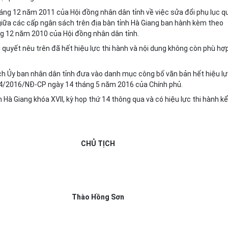
ng 12 năm 2011 của Hội đồng nhân dân tỉnh về việc sửa đổi phụ lục q
giữa các cấp ngân sách trên địa bàn tỉnh Hà Giang ban hành kèm theo
 12 năm 2010 của Hội đồng nhân dân tỉnh.
 quyết nêu trên đã hết hiệu lực thi hành và nội dung không còn phù hợ
ch Ủy ban nhân dân tỉnh đưa vào danh mục công bố văn bản hết hiệu l
 34/2016/NĐ-CP ngày 14 tháng 5 năm 2016 của Chính phủ.
 Hà Giang khóa XVII
,
kỳ họp thứ 14 thông qua
và c
ó hiệu lực thi hành kể
CHỦ TỊCH
Thào Hồng Sơn