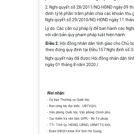
2. Nghị quyết số 28/2011/NQ-HĐND ngày 09 thá
định tỷ lệ phần trăm phân chia các khoản thu 
Nghị quyết số 29/2010/NQ-HĐND ngày 11 tháng
Lý do: Các căn cứ pháp lý để ban hành các Nghị
với văn bản quy phạm pháp luật hiện hành.
Điều 2.
Hội đồng nhân dân tỉnh giao cho Chủ tị
theo đúng quy định tại Điều 157 Nghị định số
Nghị quyết này đã được Hội đồng nhân dân tỉnh
ngày 01
tháng
8
năm
2020.
/.
Nơi nhận:
- Ủy ban Thường vụ Quốc hội
;
- Ban công tác đại biểu
-
UBTVQH
;
- Văn phòng Quốc hội; Văn phòng Chính phủ;
- Cục Kiểm tra văn bản QPPL
-
Bộ Tư pháp;
- TTr. Tỉnh ủy; HĐND, UBND, UBMTTQ tỉnh;
- Đoàn
Đ
B
QH khóa XIV tỉnh Hà Giang;