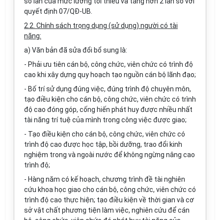
số lần c
ủ
a mức lương tối thi
ể
u và t
ă
ng hơn 2 l
ầ
n so với
quy
ết
định 07/QĐ-UB.
2.2. Chính sách
trọ
n
g
d
ụ
ng (sử d
ụ
ng) người có tài
năng:
a) V
ă
n bản đ
ã
sửa
đ
ổi bổ sung là:
- Phải ưu tiên cán bộ
,
công chức, viên chức có trình độ
cao khi xây dựng quy hoạch tạo nguồn cán bộ lãnh đạo;
- B
ố
trí sử dụng đúng việc, đúng trình độ chuyên môn,
tạo điều kiện cho cán bộ, c
ô
ng chức, viên chức có trình
độ cao đóng góp, cống hiến phát huy được nhiều nhất
tài năng trí tuệ của mình trong công việc được giao;
- Tạo điều kiện cho cán bộ, công chức, viên chức có
trình độ cao được học tập, b
ồ
i dưỡng, trao đổi kinh
nghiệm trong và ngoài nước để không ngừng nâng cao
trình độ
;
- Hàng năm có kế hoạch, chương trình
đ
ề tài nghiên
cứu khoa học giao cho cán bộ, công chức, viên chức có
trình độ cao thực hiện; tạo điều kiện về thời gian và cơ
sở vật chất phương tiện làm việc, nghiên cứu để cán