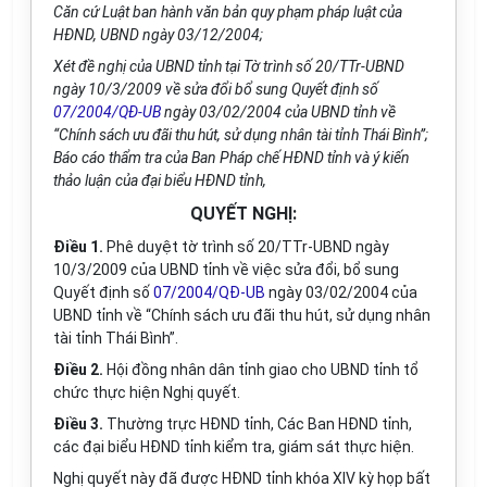
Căn cứ Luật ban hành văn bản quy phạm pháp luật c
ủ
a
HĐND,
U
BND ngày 03/12/2004;
Xé
t
đ
ề
nghị của UBND tỉnh tại Tờ trình số 20/TTr-
U
B
N
D
ngày 10/3/2009 về sửa đổi
bổ
sung Quyết định số
07/2004/QĐ-UB
ngày 03/02/2004 của
U
BND tỉnh v
ề
“
Chính sách ưu đãi thu hút, sử dụng nhân tài tỉnh Thái Bình”;
Báo cáo thẩm tra của Ban Pháp chế HĐND tỉnh và ý kiến
thảo luận của đại biểu HĐND tỉnh,
QUYẾT NGHỊ:
Điều 1.
Phê duyệt tờ trình số 20/TTr-
U
BND ngày
10/3/2009 của
U
BND
t
ỉnh về việc sửa đổi, bổ sung
Quyết định số
07/2004/QĐ-UB
ngày 03/02/2004 của
U
B
ND tỉnh v
ề
“Chính sách ưu đãi thu hút, sử dụng nh
â
n
tài
t
ỉnh Thái Bình”.
Đi
ều 2.
Hội đồng nhân dân tỉnh giao cho UBND tỉnh tổ
chức thực hiện Nghị quyết.
Điều 3.
Thường trực HĐND tỉnh, Các Ban HĐND
tỉ
nh,
các đ
ại
biểu HĐND t
ỉ
nh kiểm tra, giám s
á
t thực hiện.
Nghị quyết này đã được HĐND tỉnh kh
óa
XIV kỳ họp bất