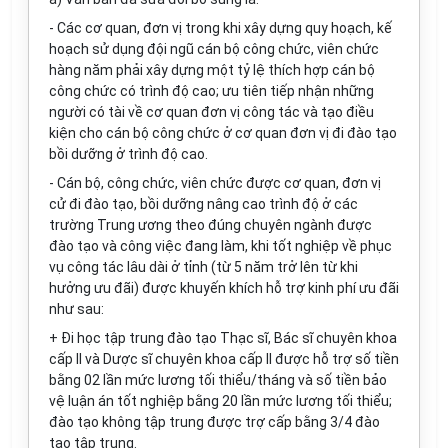
- Các cơ quan, đơn vị trong khi xây dựng quy hoạch, kế
hoạch sử dụng đội n
gũ
cán bộ công chức, viên chức
hàng
n
ăm phải xây dựng một t
ỷ
lệ thích hợp cán bộ
c
ô
ng chức có trình độ cao
;
ưu tiên tiếp nhận những
người có
t
ài v
ề
cơ quan đơn vị c
ô
ng tác và
t
ạo điều
kiện cho cán bộ công chức ở cơ quan đơn vị đi đào tạo
bồi dư
ỡ
ng ở trình độ cao.
- Cán bộ
,
c
ô
ng chức, viên chức được cơ quan, đơn vị
c
ử
đi đào tạo, bồi dưỡng nâng cao trình độ ở các
trường Trung ương theo đúng chuyên ngành được
đào tạo và c
ô
ng việc đang làm
,
khi tốt nghiệp v
ề
phục
vụ công tác lâu dài ở tỉnh (từ 5 năm trở lên từ khi
hư
ở
ng ưu đãi) được khuyến khích hỗ trợ kinh phí ưu đãi
như sau:
+ Đi học tập trung đào tạo Thạc sĩ, B
á
c sĩ chuyên khoa
cấp
II
và Dược sĩ chuy
ê
n khoa cấp II
đ
ược hỗ trợ số tiền
bằng 02 lần mức lương tối thiểu/tháng và số tiền b
ả
o
vệ luận án tốt nghiệp bằng 20 lần mức lương tối thiểu;
đào tạo không tập trung được trợ cấp bằng 3/4 đào
tạo tập trung.