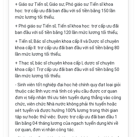
+ Giáo sư Tiến sĩ; Giáo sư; Phó giáo sư Tiến sĩ khoa
học: trợ cấp ưu đãi ban đ
ầ
u với số tiền bằng 150 lần
mức lương tối thiểu;
+ Phó giáo sư Tiến sĩ; Tiến sĩ khoa học: trợ cấp ưu đãi
ban đầ
u
với số tiền bằng 120 lần m
ứ
c lương tối thiể
u
;
+
Tiến s
ĩ
; Bác sĩ chuyên khoa cấp II và Dược sĩ chuyên
khoa cấp II: trợ cấp ưu đ
ã
i ban đ
ầ
u với số ti
ề
n bằng 80
lần mức lương tối thiểu;
+ Thạc s
ĩ
, bác s
ĩ
chuyên khoa cấp I, dược sĩ chuyên
khoa cấp I: Trợ cấp ưu đãi ban đầu với số tiền bằng 50
lần mức lương tối thiểu.
- Sinh viên tốt nghiệp đại học hệ chính quy đạt loại giỏi
thuộc các lĩnh vực mà tỉnh có yêu cầu được cơ quan
đơn vị tiếp nhận thì ưu tiên tuyển dụng thẳng vào c
ô
ng
chức, viên chức Nhà nước không phải thi tuyển hoặc
xét tuyển và được hưởng 100% lương trong thời gian
tập sự hoặc thử việc. Được trợ cấp ưu đãi ban đầu 1
l
ầ
n bằng 04 tháng lương của ngạch tuyển dụng khi về
cơ quan, đơn vị nhận công tác.