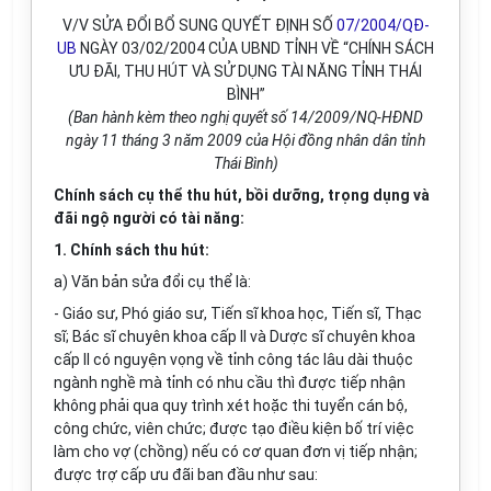
V/V SỬA ĐỔI BỔ SUNG QUYẾT ĐỊNH SỐ
07/2004/QĐ-
UB
NGÀY 03/02/2004 CỦA UBND TỈNH VỀ “CHÍNH SÁCH
ƯU ĐÃI, THU HÚT VÀ SỬ DỤNG TÀI NĂNG TỈNH THÁI
BÌNH”
(Ban hành kèm theo nghị quyết số 14/2009/NQ-HĐND
ngày 11 tháng 3 năm 2009 của Hội đồng nhân dân tỉnh
Thái Bình)
Chính sách cụ thể thu h
ú
t, bồi dưỡng, trọng dụng và
đ
ã
i ngộ người c
ó
tài n
ă
ng:
1. Chính sách thu hút:
a) Văn bản sửa đổi cụ thể là:
- Giáo sư, Phó giáo sư
,
Tiến sĩ khoa học, Tiến sĩ, Thạc
sĩ
; Bác sĩ chuyên khoa cấp II và Dược sĩ chuyên khoa
cấp II có nguyện vọng về tỉnh c
ô
ng
t
ác lâu dài thuộc
ngành nghề mà tỉnh c
ó
nhu cầu thì được tiếp nhận
không phải qua quy trình xét hoặc thi tuyển cán bộ,
công chức, vi
ê
n chức
;
được tạo điều kiện bố trí việc
làm cho vợ (ch
ồ
ng) nếu có cơ quan đơn vị tiếp nhận;
được trợ cấp ưu đãi ban đầu như sau: