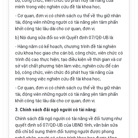
bộ, công chức, viên chức đó phát huy tài năng của
mình trong việc nghiên cứu đề tài khoa học;
- Cơ quan, đơn vị có chính sách cụ thể về thu giữ nhân
tài, động viên những người có tà
i
năng yên tâm phấn
khởi công tác lâu dài cho cơ quan, đơn vị.
b) Nội dung sửa đổi so với Quyết định 07/QĐ-
U
B là:
- Hàng năm có kế hoạch, chương trình đ
ề
tài nghiên
cứu khoa học giao cho cán bộ, công chức, viên chức có
trình độ cao thực hiện; tạo điều kiện về thời gian và cơ
sở vật chất phương tiện làm việc, nghiên cứu để cán
bộ, công chức, viên chức đó phát huy tài năng c
ủ
a
mình trong việc nghiên cứu đề tài khoa học;
- Cơ quan, đơn vị có chính sách cụ thể về thu giữ nhân
tài
,
động viên nhữ
n
g người có tài n
ă
ng yên tâm phấn
khởi công tác lâu dài cho cơ quan, đơn vị.
3
.
Chính sách
đãi
ngộ người có tài năng:
Chính sách đãi ngộ người có tài n
ă
ng về đối tượng như
quyết định số 07/
Q
Đ-UB của UBND tỉnh
,
v
ă
n bản sửa
đổi chỉ bổ sung thêm đ
ố
i tượng người được phong