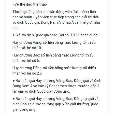
- Về thể dục th
ể
thao:
Thư
ở
ng
bằ
ng ti
ề
n cho vận động vi
ê
n đạt thành tích
cao và hu
ấ
n luyện viên trực tiếp trong các giải thi
đ
ấu
vô địch Qu
ố
c gia, Đông Nam Á, Châu
Á
và Thế giới,
như
sau:
+ Giải vô địch Quốc gia hoặc Đại hội TDTT toàn quốc:
Huy chương Vàng: số tiền
b
ằng mức lương tối thiể
u
nhân với h
ệ
số 10;
Huy chương Bạc: s
ố
tiền
bằ
ng mức lương tối thiểu
nhân với hệ số 5;
Huy chương Đ
ồ
ng: s
ố
ti
ề
n
bằ
ng mức lương tối thi
ể
u
nhân với hệ số 2,5.
+ Đạ
t
các gi
ả
i Huy chương Vàng, Bạc, Đồng giải vô địch
Đông Nam Á và các kỳ Seagames được thư
ở
ng gấp 3
lần giải vô địch Quốc gia
t
ương ứng.
+ Đạt các giải Huy chương Vàng, Bạc, Đ
ồ
ng tại giải v
ô
đ
ịch Châu á được thưởng gấp 6 lần giải thư
ở
ng Quốc
gia tương ứng.