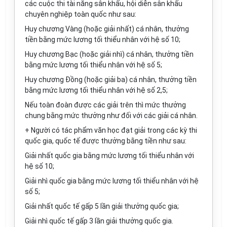
các cuộc thi tài năng sân khấu, hội diễn sân khấu
chuyên nghiệp toàn quốc như sau:
Huy chương Vàng (hoặc giải nhất) cá nh
â
n, thưởng
tiền b
ằ
ng mức lương tối thiểu nhân với hệ số 10;
Huy chương Bạc (hoặc giải nh
ì
) cá nhân, thưởng ti
ề
n
bằng mức lương tối thiểu nhân với hệ số 5;
Huy chương Đồng (hoặc giải ba) cá nhân, thưởng tiền
bằng mức lương tối thiểu nhân với hệ số 2,5;
Nếu toàn đoàn được các giải trên thì mức thưởng
chung b
ằ
ng mức thưởng như đ
ố
i với các giải cá nhân.
+ Người có tác phẩm v
ă
n học đạt giải trong các kỳ thi
quốc gia, quốc tế được thư
ở
ng bằng tiền như sau:
Gi
ả
i nhất quốc gia b
ằ
ng mức lương tối thiểu nhân với
hệ s
ố
10
;
Giải nhì quốc gia bằng mức lương tối thiểu nhân với hệ
s
ố
5
;
Giải nhất quốc tế gấp 5 l
ầ
n giải thư
ở
ng quốc gia;
Giải nhì quốc tế gấp 3 lần giải thưởng quốc gia.