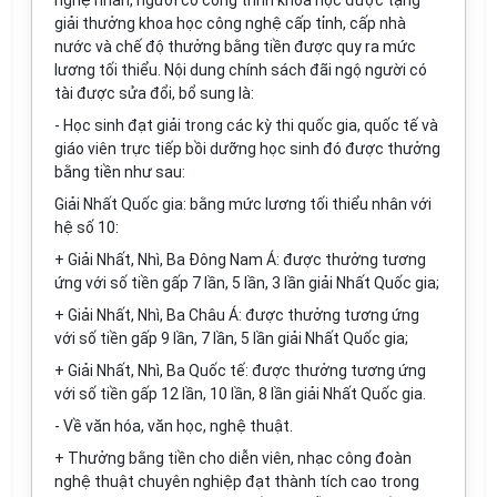
nghệ nhân, người có công trình khoa học được t
ặ
ng
giải thư
ở
ng khoa học công nghệ cấp tỉnh, cấp nhà
nước và chế độ thư
ở
ng bằng tiền được quy ra m
ứ
c
lương tối thiểu.
N
ội dung chính sách đãi ngộ người có
tài được s
ử
a đổi, bổ sung là:
- Học sinh đạt giải trong các kỳ thi quốc gia
,
quốc tế và
giáo viên trực tiếp b
ồ
i
d
ư
ỡ
ng học sinh đó được thưởng
bằng tiền như sau:
Giải Nhất Quốc gia: bằng mức lương tối thiểu nhân với
hệ số 10:
+ Giải Nhất, Nhì, Ba Đông Nam Á:
đ
ược thưởng tươn
g
ứng với số tiền gấp 7 lần
,
5 lần
,
3 lần giải Nhất Quốc gia;
+ Giải Nhất, Nhì, Ba Châu Á: được thưởng tương
ứ
ng
với s
ố
ti
ề
n gấp 9 lần, 7 lần
,
5 lần giải Nhất Quốc gia;
+ Giải Nhất
,
Nhì, Ba Quốc tế: được thưởng tương ứng
với số ti
ề
n gấp 12 lần
, 10
lần
,
8 lần giải Nhất Quốc gia.
- V
ề vă
n h
óa,
v
ă
n học
,
nghệ thuật.
+ Thưởng bằng
t
iền cho diễn viên, nhạc công đoàn
nghệ thuật chuyên nghiệp đạt thành tích cao trong