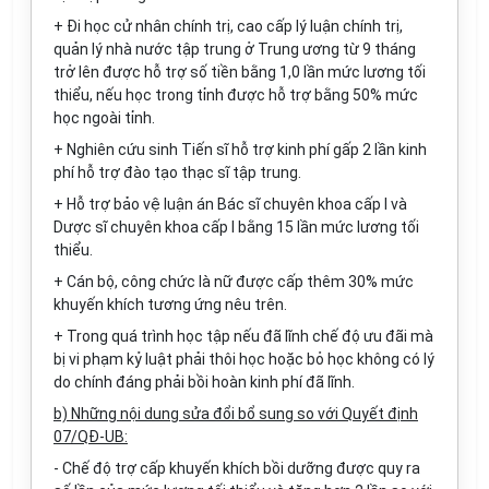
+ Đi học cử nhân chính trị, cao cấp lý luận
chính
trị,
quản lý nhà nước tập trung ở Trung ương từ 9 tháng
trở lên được h
ỗ
trợ số tiền bằng 1,0 lần mức lương tối
thiểu, nếu học trong tỉnh được h
ỗ
trợ bằng 50% mức
học ngoài tỉnh.
+ Nghiên cứu sinh Tiến sĩ hỗ trợ kinh phí gấp 2 lần kinh
phí h
ỗ
trợ đào tạo thạc sĩ tập trung.
+ H
ỗ
trợ bảo vệ lu
ậ
n án Bác sĩ chuyên khoa cấp I và
Dược sĩ chuyên khoa cấp
I
bằng 15 lần mức lương tối
thiểu.
+ Cán bộ, công chức là nữ được cấp thêm 30% mức
khuyến khích tương ứng nêu trên.
+ Trong quá trình học tập nếu đã lĩnh chế độ ưu đãi mà
bị vi phạm kỷ luật phải thôi học hoặc b
ỏ
học không có lý
do chính đáng phải bồi hoàn k
i
nh phí đã lĩnh
.
b) Nh
ữ
ng n
ộ
i dung sửa
đ
ổi bổ sung so với
Q
u
y
ết
đị
nh
07/QĐ-UB:
- Chế độ trợ c
ấ
p khuyến khích bồi dưỡng được quy ra