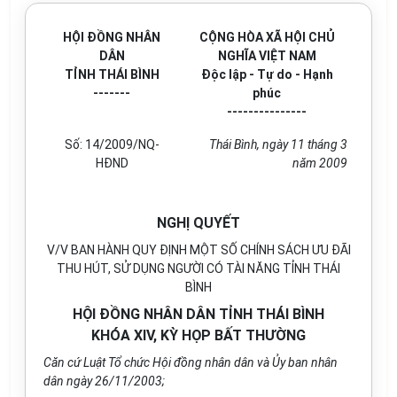
HỘI ĐỒNG NHÂN
CỘNG HÒA XÃ HỘI CHỦ
DÂN
NGHĨA VIỆT NAM
TỈNH THÁI BÌNH
Độc lập - Tự do - Hạnh
-------
phúc
---------------
Số:
14/2009/NQ-
Thái Bình
, ngày
11
tháng
3
HĐND
năm
2009
NGHỊ QUYẾT
V/V BAN HÀNH QUY ĐỊNH MỘT SỐ CHÍNH SÁCH ƯU
Đ
ÃI
T
HU
HÚT, SỬ DỤNG NGƯỜI C
Ó
TÀI NĂNG TỈNH THÁI
B
ÌNH
HỘI ĐỒNG NHÂN DÂN TỈNH THÁI BÌNH
KHÓA XIV, KỲ HỌP BẤT THƯỜNG
Căn cứ Luật Tổ chức Hội đ
ồ
ng nhân dân và
Ủy
ban nhân
dân ng
à
y 26/11/2003;