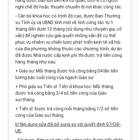
năng được bảo lưu đến khi cơ quan, đơn vị có người
nghỉ chế độ hoặc thuyên chuyển đi nơi khác công tác.
-
Cán bộ khoa học có trình độ cao, được Ban Thường
vụ Tỉnh
ủy
và
U
BND tỉnh mời về tỉnh công tác từ 1
tháng đến dưới 12 tháng (sử dụng như chuyên gia
,
cố
vấn) để nghiên cứu giải quyết những vấn đề cụ thể
phục vụ nhi
ệ
m vụ chiến
l
ược phát triển kinh tế-xã hội
của địa phương, không thuộc các chương trình, dự án
đã được Nhà nước cấp kinh phí thì được tr
ả
tiền công
hàng tháng như sau:
+ Giáo sư: Mỗi tháng được trả công bằng 04
l
ần tiền
l
ư
ơng bậc cuối cùng của ngạch Giáo sư.
+ Phó giáo sư Tiến s
ĩ
: Tiến sĩ khoa học: Mỗi tháng
được trả c
ô
ng bằng 3/4 số tiền công của Giáo
sư/tháng.
+ Tiến sĩ: Được trả công mỗi tháng bằng 1/2 số tiền
công của Giáo sư/tháng.
b) N
ộ
i dung sửa
đ
ổi bổ sung so v
ớ
i quyết đ
ị
nh 07/QĐ-
UB: