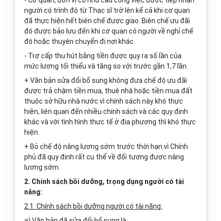
- Cơ quan, đơn vị có nhu cầu c
ô
ng việc được tiếp nhận
người có trình độ từ Thạc sĩ tr
ở
lên kể cả khi cơ quan
đã thực hiện hết biên chế được giao. Biên chế ưu đãi
đó được bảo
l
ưu đến khi cơ quan có người về nghỉ chế
độ hoặc thuyên chuyển đi nơi khác.
- Trợ cấp thu hút bằng tiền được quy ra số lần c
ủ
a
mức lương tối thiểu và t
ă
ng so với trước gần 1,7 lần.
+ V
ă
n bản sửa đổi bổ sung không đưa chế độ ưu đãi
được trả chậm tiền mua
,
thuê nhà hoặc tiền mua đất
thuộc sở hữu nhà nước
vì
chính sách này khó thực
hiện
, liên
quan đến nhiều chính sách và các quy định
khác và với tình hình thực tế ở địa phương thì khó thực
hi
ệ
n.
+ Bỏ chế độ n
â
ng lương sớm trước thời hạn vì Chính
phủ đã quy định rất cụ thể về đối tượng được nâng
lương sớm.
2. Chính sách bồ
i
dưỡng, trọng dụng người có tà
i
năng:
2.1. Chính sách b
ồ
i dưỡng người có tài năng:
a) Văn bản đã sửa đổi bổ sung là: