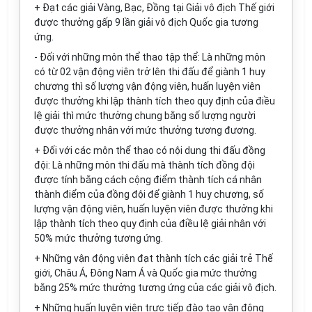
+ Đạt các giải Vàng, Bạc, Đồng tạ
i
Giải v
ô đ
ịch Thế giới
được thưởng gấp 9 lần giải vô địch Quốc gia tương
ứng.
- Đ
ố
i với nh
ữn
g môn thể thao tập thể: Là những môn
có từ 02 vận đ
ộ
ng viên trở
lê
n th
i
đấu đ
ể
giành
1
huy
chương thì số lượng vận động viên, huấn luyện viên
đ
ược thưởng khi lập thành
t
ích theo quy định của điều
lệ giải thì mức thưởng chung b
ằ
ng số lượng người
được thưởng nhân với mức thưởng tương đương.
+ Đối với các m
ô
n thể thao có nội dung thi đấu đồng
đội: Là những
m
ôn thi đấu mà thành tích đồng đội
đ
ược tính b
ằ
ng cách cộng điểm thành tích cá nhân
thành điểm của đ
ồ
ng
đ
ội để giành 1 huy chương, số
lượng vận động viên, huấn luyện viên được thưởng khi
lập thành tích theo quy định của điều lệ giải nhân với
50% mức thưởng tương ứng.
+ Những v
ậ
n
đ
ộng viên
đ
ạt t
h
ành tích các gi
ả
i tr
ẻ
Th
ế
giới, Ch
â
u Á
,
Đông Nam Á và Quốc gia mức thư
ở
ng
b
ằng 25% mức thưởng tương
ứ
ng của các giải vô
địch.
+ Những hu
ấ
n luyện viên trực tiếp đào tạo vận
đ
ộng