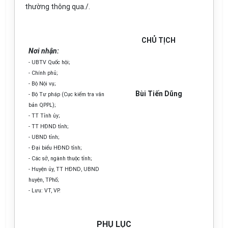
thường thông qua./.
CHỦ TỊCH
Nơi nhận:
-
U
BTV Quốc h
ộ
i;
- Chính phủ;
- Bộ Nội vụ;
Bùi Tiến Dũng
- Bộ Tư ph
á
p (Cục kiểm tra văn
bản QPPL)
;
-
TT T
ỉ
nh
ủy
;
-
TT HĐND t
ỉ
nh;
- UBND t
ỉ
nh;
-
Đại biểu HĐND t
ỉ
nh;
- Các sở, ngành thu
ộ
c t
ỉ
nh;
- Huy
ệ
n
ủ
y, TT
H
ĐND
,
UBN
D
huy
ệ
n
, TPhố
;
- Lưu: VT, VP.
PHỤ LỤC