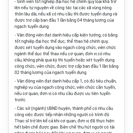
- Sinh viên tốt nghiệp đại học h
ệ
chính quy loại khá trở
lên nếu tự nguyện về công tác tại các xã vùng nông
thôn lâu dài, nếu xã có nhu cầu thì được tuyển dụng và
được trợ cấp ban đầu 1 lần bằng 04 tháng lương của
ngạch tuyển dụng.
- Vận động viên đạt danh hiệu cấp kiện tướng, có bằng
tốt nghiệp đại học thể dục, thể thao hệ chính quy,
được xét tuyển dụng vào ngạch công chức, viên chức
ngành thể dục thể thao nếu cơ quan, đơn vị có nhu
cầu, không phải qua kỳ thi tuyển hoặc xét tuyển dụng
công chức, viên chức, được trợ cấp ban đầu 1 lần bằng
02 tháng lương c
ủ
a ngạch tuyển dụng.
- V
ậ
n động viên đạt danh hiệu cấp 1, có đủ tiê
u
chuẩn,
nghiệp vụ của ngạch công chức, viên chức cần tuyển,
nếu cơ quan, đơn vị có nhu cầu được ưu tiên tuyển
trước.
- Các s
ở
(ngành) UBND huyện, thành ph
ố
có nhu cầu
công việc được
ti
ếp nhận những người có trình độ
Thạc s
ĩ
trở lên k
ể
cả khi cơ quan, đơn vị đã thực hiện
hết biên chế được giao. Biên chế thu hút người có tài