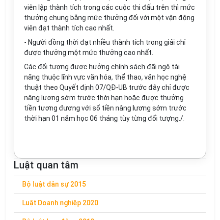
viên lập thành tích trong các cuộc thi đấu tr
ê
n th
ì
mức
thưởng chung bằng mức thưởng đối với một vận động
viên
đ
ạt thành tích cao nhất.
- Người
đồ
ng thời đạt nhiều thành tích trong giải chỉ
được thưởng một mức thưởng cao nhất.
Các đối tượng được hưởng chính sách đãi ngộ tài
năng thuộc lĩnh vực v
ă
n h
óa
, thể thao, văn học nghệ
thuật theo Quyết định 07/QĐ-UB trước đây chỉ
đ
ược
nâng lương sớm trước thời hạn hoặc được thưởng
tiền tương đương với s
ố t
iền nâng lương sớm trước
thời hạn 01 năm học 06 tháng t
ùy
từng đối tượng./.
Luật quan tâm
Bộ luật dân sự 2015
Luật Doanh nghiệp 2020