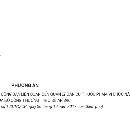
,
PHƯƠNG ÁN
Ờ
CÔNG DÂN LIÊN QUAN ĐẾN QUẢN LÝ DÂN CƯ THUỘC PHẠM VI CHỨC N
ỦA BỘ CÔNG THƯƠNG THEO ĐỀ ÁN 896
t số 100/NQ-CP ngày 06 tháng
10
năm 2017 của Chính phủ)