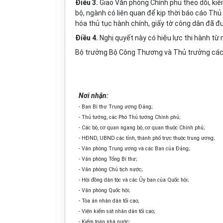
Điều 3.
Giao Văn phòng Chính phủ theo dõi, ki
bộ, ngành có liên quan để kịp thời báo cáo Th
hóa thủ tục hành chính, giấy tờ công dân đã đ
Điều 4.
Nghị quyết này có hiệu lực thi hành từ 
Bộ trưởng Bộ Công Thương và Thủ trưởng các c
Nơi nhận:
- Ban Bí thư Trung ương Đảng;
- Thủ tướng, các Phó Thủ tướng Chính phủ;
- Các bộ, cơ quan ngang bộ, cơ quan thuộc Chính phủ;
- HĐND, UBND các tỉnh, thành phố trực thuộc trung ươn
g;
- Văn phòng Trung ương và các Ban của Đảng;
- Văn phòng Tổng Bí thư;
- Văn phòng Chủ tịch nước;
- Hội đồng dân tộc và các Ủy ban của Quốc hội;
- Văn phòng Quốc hội;
- Tòa án nhân dân tối cao;
- Viện kiểm sát nhân dân tối cao;
- Kiểm toán nhà nước;