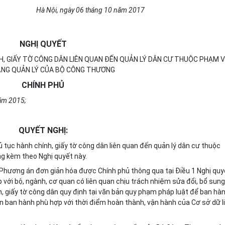
Hà Nội
, ngày
06
tháng
10
năm 20
17
NGHỊ QUYẾT
H, GIẤY TỜ CÔNG DÂN LIÊN QUAN ĐẾN QUẢN LÝ DÂN CƯ THUỘC PHẠM V
NG QUẢN LÝ CỦA BỘ CÔNG THƯƠNG
CHÍNH PHỦ
năm 2015;
QUYẾT NGHỊ:
tục hành chính, giấy tờ công dân liên quan đến quản lý dân cư thuộc
g kèm theo Nghị quyết này.
hương án đơn giản hóa được Chính phủ thông qua tại Điều 1 Nghị quy
p với bộ, ngành, cơ quan có liên quan chịu trách nhiệm sửa đổi, bổ sung
h, giấy tờ công dân quy định tại văn bản quy phạm pháp luật để ban hà
 ban hành phù hợp với thời điểm hoàn thành, vận hành của Cơ sở dữ l