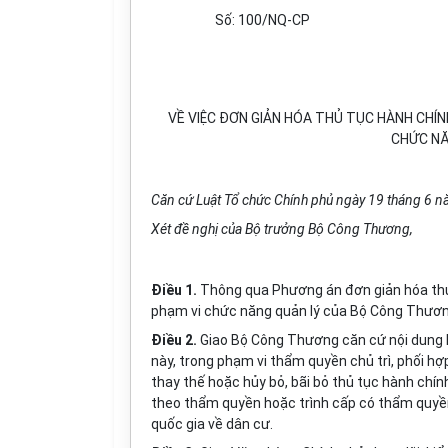
Số:
100/NQ-CP
VỀ VIỆC ĐƠN GIẢN HÓA THỦ TỤC HÀNH CHÍN
CHỨC NĂ
Căn cứ Luật Tổ chức Chính phủ ngày 19 tháng 6 
Xét đề nghị của Bộ trưởng Bộ Công Thương,
Điều 1.
Thông qua Phương án đơn giản hóa thủ 
phạm vi chức năng quản lý của Bộ Công Thươn
Điều 2.
Giao Bộ Công Thương căn cứ nội dung P
n
à
y, trong phạm vi thẩm quyền chủ trì, phối hợ
thay thế hoặc hủy bỏ, bãi bỏ thủ tục hành chín
theo thẩm quyền hoặc trình cấp có thẩm quyền
quốc gia về dân cư.