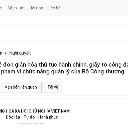
ật
Sách luật
Hỏi đáp
Liên hệ
án
Nghị quyết
đơn giản hóa thủ tục hành chính, giấy tờ công d
c phạm vi chức năng quản lý của Bộ Công thương
Văn bản liên quan
Tải về
NG HÒA XÃ HỘI CHỦ NGHĨA VIỆT NAM
Độc lập - Tự do - Hạnh phúc
---------------