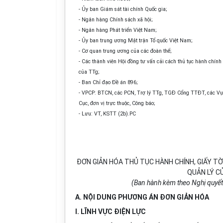
- Ủy ban Giám sát tài chính Quốc gia;
- Ngân hàng Chính sách xã hội;
- Ngân hàng Phát triển Việt Nam;
- Ủy ban trung ương Mặt trận Tổ quốc Việt Nam;
- Cơ quan trung ương của các đo
à
n thể;
- Các thành viên Hội đồng tư vấn cải cách thủ tục hành chính
của TTg;
- Ban Chỉ đạo Đề án 896;
- VPCP: BTCN, các PCN, Trợ lý TTg, TGĐ Cổng TTĐT, các Vụ
Cục, đơn vị trực thuộc, Công báo;
- Lưu: VT, KSTT (2b).PC
ĐƠN GIẢN HÓA THỦ TỤC HÀNH CHÍNH, GIẤY T
QUẢN LÝ C
(Ban hành kèm theo Nghị quyế
A. NỘI D
U
NG PHƯƠNG ÁN ĐƠN GIẢN HÓA
I. LĨNH VỰC ĐIỆN LỰC