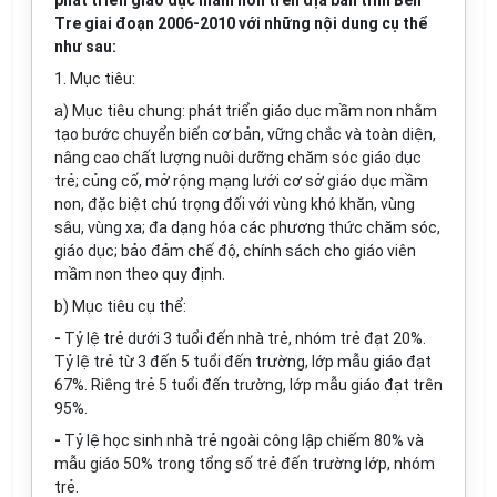
phát triển giáo dục mầm non trên địa bàn tỉnh Bến
Tre giai đoạn 2006-2010 với những nội dung cụ thể
như sau:
1. Mục tiêu:
a) Mục tiêu chung: phát triển giáo dục mầm non nhằm
tạo bước chuyển biến cơ bản, vững chắc và toàn diện,
nâng cao chất lượng nuôi dưỡng chăm sóc giáo dục
trẻ; củng cố, mở rộng mạng lưới cơ sở giáo dục mầm
non, đặc biệt chú trọng đối với vùng khó khăn, vùng
sâu, vùng xa; đa dạng hóa các phương thức chăm sóc,
giáo dục; bảo đảm chế độ, chính sách cho giáo viên
mầm non theo quy định.
b) Mục tiêu cụ thể:
-
Tỷ lệ trẻ dưới 3 tuổi đến nhà trẻ, nhóm trẻ đạt 20%.
Tỷ lệ trẻ từ 3 đến 5 tuổi đến trường, lớp mẫu giáo đạt
67%. Riêng trẻ 5 tuổi đến trường, lớp mẫu giáo đạt trên
95%.
-
Tỷ lệ học sinh nhà trẻ ngoài công lập chiếm 80% và
mẫu giáo 50% trong tổng số trẻ đến trường lớp, nhóm
trẻ.