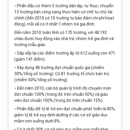
-
Phấn đấu có thêm 5 trường dân lập, tư thục; chuyển
13 trường bán công sang thực hiện cơ chế tự chủ tài
chính (đến 2010 có 10 trường tự bảo đảm chi phí hoạt
động); mỗi xã có ít nhất 1 nhóm trẻ gia đình.
Đến năm 2010 toàn tỉnh có 170 trường, với 48.192
cháu được huy động vào nhà trẻ, nhóm trẻ gia đình và
trường mẫu giáo.
-
Sắp xếp lại các điểm trường ấp từ 612 xuống còn 471
(giảm 141 điểm).
-
Xây dựng 48 trường đạt chuẩn quốc gia (chiếm
30%/tổng số trường). Có 81 trường tổ chức bán trú
(chiếm 50%/tổng số trường).
-
Đến năm 2010, cán bộ quản lý trình độ chuyên môn
đạt chuẩn 100% (trong đó trên chuẩn 50%) và giáo
viên đạt chuẩn 100% (trong đó trên chuẩn 15%).
-
Phấn đấu để tỷ lệ trẻ em đạt chuẩn phát triển là 80%,
giảm tỷ lệ trẻ suy dinh dưỡng ở các cơ sở giáo dục
mầm non xuống dưới 8%.
-
Có ít nhất 30% cơ sở giáo dục mầm non triển khai