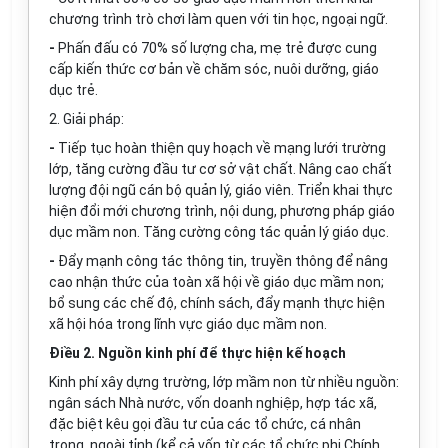
chương trình trò chơi làm quen với tin học, ngoại ngữ.
-
Phấn đấu có 70% số lượng cha, mẹ trẻ được cung
cấp kiến thức cơ bản về chăm sóc, nuôi dưỡng, giáo
dục trẻ.
2. Giải pháp:
-
Tiếp tục hoàn thiện quy hoạch về mạng lưới trường
lớp, tăng cường đầu tư cơ sở vật chất. Nâng cao chất
lượng đội ngũ cán bộ quản lý, giáo viên. Triển khai thực
hiện đổi mới chương trình, nội dung, phương pháp giáo
dục mầm non. Tăng cường công tác quản lý giáo dục.
-
Đẩy mạnh công tác thông tin, truyền thông để nâng
cao nhận thức của toàn xã hội về giáo dục mầm non;
bổ sung các chế độ, chính sách, đẩy mạnh thực hiện
xã hội hóa trong lĩnh vực giáo dục mầm non.
Điều 2.
Nguồn kinh phí để thực hiện kế hoạch
Kinh phí xây dựng trường, lớp mầm non từ nhiều nguồn:
ngân sách Nhà nước, vốn doanh nghiệp, hợp tác xã,
đặc biệt kêu gọi đầu tư của các tổ chức, cá nhân
trong, ngoài tỉnh (kể cả vốn từ các tổ chức phi Chính