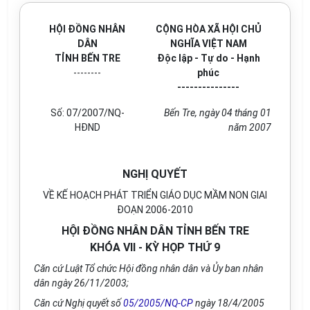
HỘI ĐỒNG NHÂN
CỘNG HÒA XÃ HỘI CHỦ
DÂN
NGHĨA VIỆT NAM
TỈNH BẾN TRE
Độc lập - Tự do - Hạnh
--------
phúc
---------------
Số: 07/2007/NQ-
Bến Tre, ngày 04 tháng 01
HĐND
năm 2007
NGHỊ QUYẾT
VỀ KẾ HOẠCH PHÁT TRIỂN GIÁO DỤC MẦM NON GIAI
ĐOẠN 2006-2010
HỘI ĐỒNG NHÂN DÂN TỈNH BẾN TRE
KHÓA VII - KỲ HỌP THỨ 9
Căn cứ Luật Tổ chức Hội đồng nhân dân và Ủy ban nhân
dân ngày 26/11/2003;
Căn cứ Nghị quyết số
05/2005/NQ-CP
ngày 18/4/2005