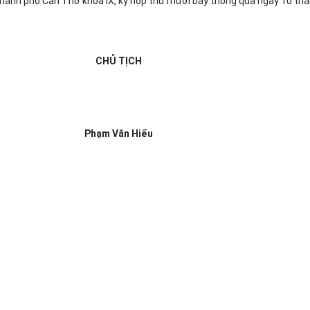
thành phố Cần Thơ khóa IX, kỳ họp thứ mười bảy thông qua ngày 10 th
CHỦ TỊCH
Phạm Văn Hiểu