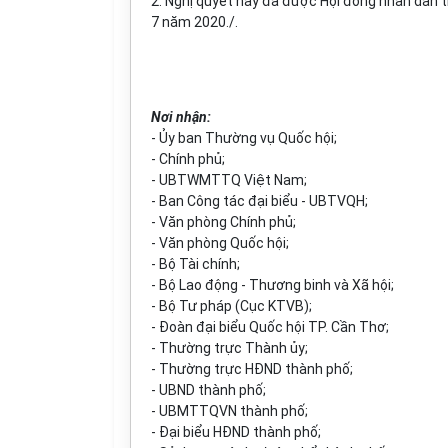
2. Nghị quyết này đã được Hội đồng nhân dân 
7 năm 2020./.
Nơi nhận:
- Ủy ban Thường vụ Quốc hội;
- Chính phủ;
- UBTWMTTQ Việt Nam;
- Ban Công tác đại biểu - UBTVQH;
- Văn phòng Chính phủ;
- Văn phòng Quốc hội;
- Bộ Tài chính;
-
Bộ Lao động - Thương binh và Xã hội;
- Bộ Tư pháp (Cục KTVB);
- Đoàn đại biểu Quốc hội TP. Cần Thơ;
- Thường trực Thành ủy;
- Thường trực HĐND thành phố;
- UBND thành phố;
- UBMTTQVN thành phố;
- Đại biểu HĐND thành phố;