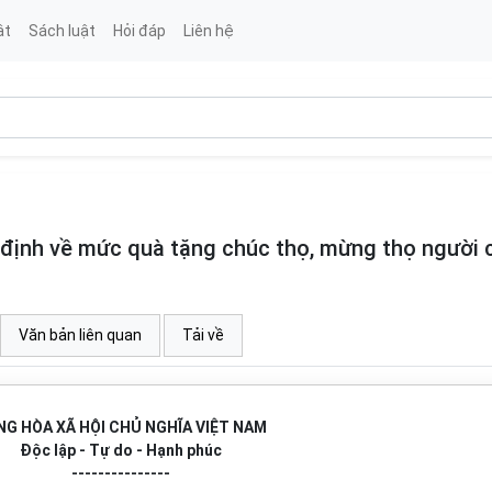
ật
Sách luật
Hỏi đáp
Liên hệ
ịnh về mức quà tặng chúc thọ, mừng thọ người 
Văn bản liên quan
Tải về
G HÒA XÃ HỘI CHỦ NGHĨA VIỆT NAM
Độc lập - Tự do - Hạnh phúc
---------------