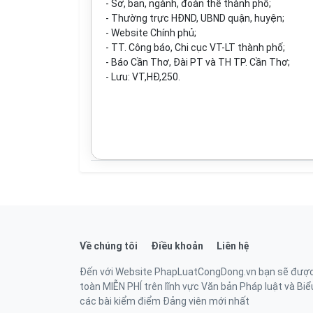
- Sở, ban, ngành, đoàn thể thành phố;
- Thường trực HĐND, UBND quận, huyện;
- Website Chính phủ;
- TT
.
Công báo, Chi cục VT-LT thành phố;
- Báo Cần Thơ, Đài PT và TH TP. Cần Thơ;
- Lưu: VT,HĐ,250.
Về chúng tôi
Điều khoản
Liên hệ
Đến với Website PhapLuatCongDong.vn bạn sẽ được ti
toàn MIỄN PHÍ trên lĩnh vực Văn bản Pháp luật và Biểu
các bài kiểm điểm Đảng viên mới nhất