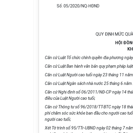
Số: 05/
20
20
/
NQ-HĐND
QUY ĐỊNH MỨC QUÀ
HỘI ĐỒN
KH
Căn cứ Luật Tổ chức chính quyền địa phương ngà
Căn cứ Luật Ban hành văn bản quy phạm pháp luậ
Căn cứ Luật Người cao tuổi ngày 23 tháng 11 nă
Căn cứ Luật Ngân sách nhà nước 25 tháng 6 năm
Căn cứ Nghị định số 06/2011/NĐ-CP ngày 14 tháng
điều của Luật Người cao tuổi;
Căn cứ Thông tư số 96/2018/TT-BTC ngày 18 tháng
phí chăm sóc sức khỏe ban đầu cho người cao tuổi 
người cao tuổi;
Xét Tờ trình số 95/TTr-UBND ngày 02 tháng 7 nă