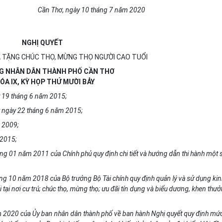
Cần Thơ, ngày 10 tháng 7 năm 2020
NGHỊ QUYẾT
 TẶNG CHÚC THỌ, MỪNG THỌ NGƯỜI CAO TUỔI
G NHÂN DÂN THÀNH PHỐ CẦN THƠ
ÓA IX, KỲ HỌP THỨ MƯỜI BẢY
y 19 tháng 6 năm 2015;
t ngày 22 tháng 6 năm 2015;
m 2009;
 2015;
 01 năm 2011 của Chính phủ quy định chi tiết và hướng dẫn thi hành một 
 10 năm 2018 của Bộ trưởng Bộ Tài chính quy định quản lý và sử dụng kin
tại nơi cư trú; chúc thọ, mừng thọ; ưu đãi tín dụng và biểu dương, khen thư
m 2020 của Ủy ban nhân dân thành phố về ban hành Nghị quyết quy định mứ