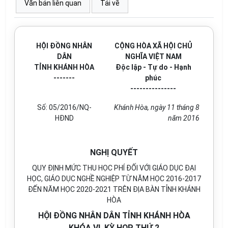
Văn bản liên quan
Tải về
HỘI ĐỒNG NHÂN
CỘNG HÒA XÃ HỘI CHỦ
DÂN
NGHĨA VIỆT NAM
TỈNH KHÁNH HÒA
Độc lập - Tự do - Hạnh
-------
phúc
---------------
Số: 05/2016/NQ-
Khánh Hòa, ngày 11 tháng 8
HĐND
năm 2016
NGHỊ QUYẾT
QUY ĐỊNH MỨC THU HỌC PHÍ ĐỐI VỚI GIÁO DỤC ĐẠI
HỌC, GIÁO DỤC NGHỀ NGHIỆP TỪ NĂM HỌC 2016-2017
ĐẾN NĂM HỌC 2020-2021 TRÊN ĐỊA BÀN TỈNH KHÁNH
HÒA
HỘI ĐỒNG NHÂN DÂN TỈNH KHÁNH HÒA
KHÓA VI, KỲ HỌP THỨ 2