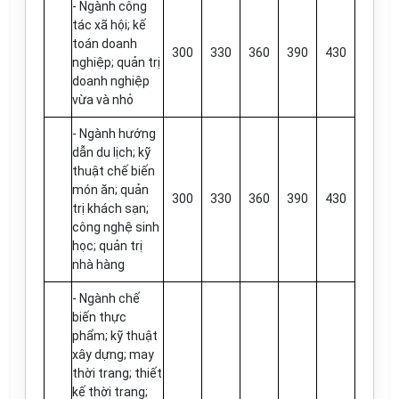
- Ngành công
tác xã hội; kế
toán doanh
300
330
360
390
430
nghiệp; quản trị
doanh nghiệp
vừa và nhỏ
- Ngành hướng
dẫn du lịch; kỹ
thuật chế biến
món ăn; quản
300
330
360
390
430
trị khách sạn;
công nghệ sinh
học; quản trị
nhà hàng
- Ngành chế
biến thực
phẩm; kỹ thuật
xây dựng; may
thời trang; thiết
kế thời trang;