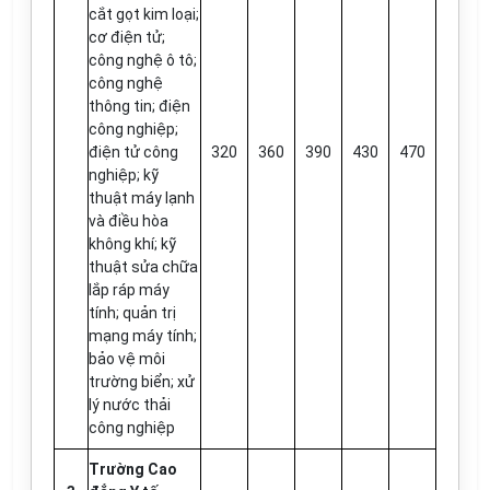
cắt gọt kim loại;
cơ điện tử;
công nghệ ô tô;
công nghệ
thông tin; điện
công nghiệp;
điện tử công
320
360
390
430
470
nghiệp; kỹ
thuật máy lạnh
và điều hòa
không khí; kỹ
thuật sửa chữa
lắp ráp máy
tính; quản trị
mạng máy tính;
bảo vệ môi
trường biển; xử
lý nước thải
công nghiệp
Trường Cao