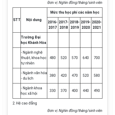
Đơn vị: Nghìn đồng/tháng/sinh viên
Mức thu học phí các năm học
STT
Nội dung
2016-
2017-
2018-
2019-
2020-
2017
2018
2019
2020
2021
Trường Đại
học Khánh Hòa
- Ngành nghệ
thuật, khoa học
480
520
570
640
700
tự nhiên
- Ngành văn hóa
380
420
470
520
580
- du lịch
- Ngành khoa
330
370
400
440
490
học xã hội
2. Hệ cao đẳng
Đơn vị: Nghìn đồng/tháng/sinh viên