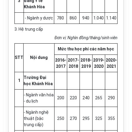
3
đẳng Y tế
Khánh Hòa
- Ngành y dược
780
860
940
1.040
1.140
3. Hệ trung cấp
Đơn vị: Nghìn đồng/tháng/sinh viên
Mức thu học phí các năm học
STT
Nội dung
2016-
2017-
2018-
2019-
2020-
2017
2018
2019
2020
2021
Trường Đại
1
học Khánh Hòa
- Ngành văn hóa
200
220
240
265
290
- du lịch
- Ngành nghệ
thuật (bậc
250
270
295
325
355
trung cấp)