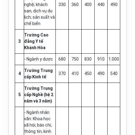
nghệ; khách
330
360
400
440
490
sạn, dịch vụ du
lịch; sản xuất và
chế biến
Trường Cao
3
đẳng Y tế
Khánh Hòa
- Ngành y dược
680
750
830
910
1.000
Trường Trung
4
370
410
450
490
540
cấp Kinh tế
Trường Trung
5
cấp Nghề (hệ 2
năm và 3 năm)
- Ngành nhân
văn: Khoa học
xã hội; báo chí,
thông tin; kinh