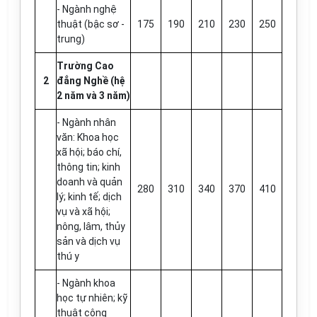
- Ngành nghệ
thuật (bậc sơ -
175
190
210
230
250
trung)
Trường Cao
2
đẳng Nghề (hệ
2 năm và 3 năm)
- Ngành nhân
văn: Khoa học
xã hội; báo chí,
thông tin; kinh
doanh và quản
280
310
340
370
410
lý; kinh tế; dịch
vụ và xã hội;
nông, lâm, thủy
sản và dịch vụ
thú y
- Ngành khoa
học tự nhiên; kỹ
thuật công