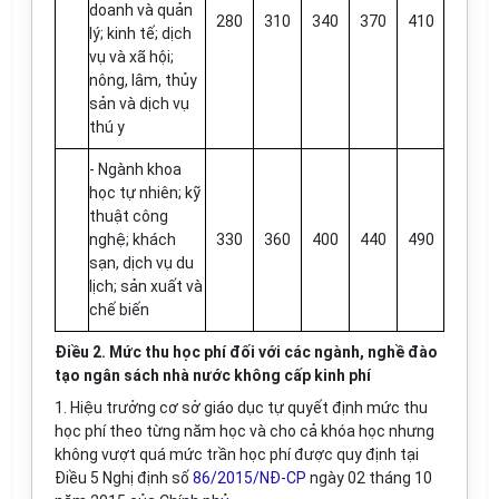
doanh và quản
280
310
340
370
410
lý; kinh tế; dịch
vụ và xã hội;
nông, lâm, thủy
sản và dịch vụ
thú y
- Ngành khoa
học tự nhiên; kỹ
thuật công
nghệ; khách
330
360
400
440
490
sạn, dịch vụ du
lịch; sản xuất và
chế biến
Điều 2. Mức thu học phí đối với các ngành, nghề đào
tạo ngân sách nhà nước không cấp kinh phí
1. Hiệu trưởng cơ sở giáo dục tự quyết định mức thu
học phí theo từng năm học và cho cả khóa học nhưng
không vượt quá mức trần học phí được quy định tại
Điều 5 Nghị định số
86/2015/NĐ-CP
ngày 02 tháng 10