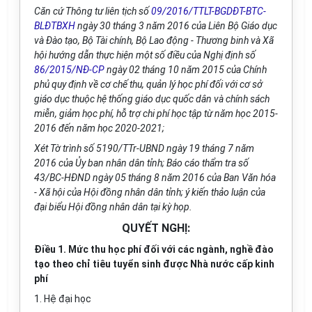
Căn cứ Thông tư liên tịch số
09/2016/TTLT-BGDĐT-BTC-
BLĐTBXH
ngày 30 tháng 3 năm 2016 của Liên Bộ Giáo dục
và Đào tạo, Bộ Tài chính, Bộ Lao động - Thương binh và Xã
hội hướng dẫn thực hiện một số điều của Nghị định số
86/2015/NĐ-CP
ngày 02 tháng 10 năm 2015 của Chính
phủ quy định về cơ chế thu, quản lý học phí đối với cơ sở
giáo dục thuộc hệ thống giáo dục quốc dân và chính sách
miễn, giảm học phí, hỗ trợ chi phí học tập từ năm học 2015-
2016 đến năm học 2020-2021;
Xét Tờ trình số 5190/TTr-UBND ngày 19 tháng 7 năm
2016 của Ủy ban nhân dân tỉnh; Báo cáo thẩm tra số
43/BC-HĐND ngày 05 tháng 8 năm 2016 của Ban Văn hóa
- Xã hội của Hội đồng nhân dân tỉnh; ý kiến thảo luận của
đại biểu Hội đồng nhân dân tại kỳ họp.
QUYẾT NGHỊ:
Điều 1.
Mức thu học phí đối với các ngành, nghề đào
tạo theo chỉ tiêu tuyển sinh được Nhà nước cấp kinh
phí
1. Hệ đại học