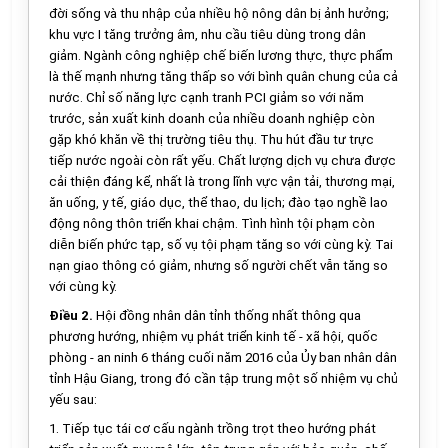
đời sống và thu nhập của nhiều hộ nông dân bị ảnh hưởng;
khu vực I tăng trưởng âm, nhu cầu tiêu dùng trong dân
giảm. Ngành công nghiệp chế biến lương thực, thực phẩm
là thế mạnh nhưng tăng thấp so với bình quân chung của cả
nước. Chỉ số năng lực cạnh tranh PCI giảm so với năm
trước, sản x
uấ
t kinh doanh của nhiều doanh nghiệp còn
gặp khó khăn về thị trường tiêu thụ. Thu hút đầu tư trực
tiếp nước ngoài còn rất yếu. Chất lượng dịch vụ chưa được
cải thiện đáng kể, nhất là trong lĩnh vực vận tải, thương mại,
ăn
uố
ng, y t
ế
, giáo dục, th
ể
thao, du lịch; đào tạo nghề lao
động nông thôn triển khai chậm. Tình hình tội phạm còn
diễn biến phức tạp, s
ố
vụ tội phạm tăng so với cùng kỳ. Tai
nạn giao thông có giảm, nhưng s
ố
người chết v
ẫ
n tăng so
với cùng kỳ.
Điều 2.
Hội đồng nhân dân tỉnh thống nhất thông qua
phương hướng, nhiệm vụ phát tr
iể
n kinh tế - xã hội, quốc
phòng - an ninh 6 tháng c
uố
i năm 2016 của
Ủ
y ban nhân dân
tỉnh Hậu Giang, trong đó cần tập trung một số nhiệm vụ chủ
yếu sau:
1. Tiếp tục tái cơ cấu ngành trồng trọt theo hướng phát