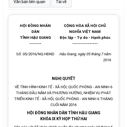
Văn bản liên quan
Tải về
HỘI ĐỒNG
NHÂN
CỘNG HÒA XÃ HỘI CHỦ
DÂN
NGHĨA VIỆT NAM
TỈNH HẬU GIANG
Độc lập - Tự do - Hạnh phúc
-------
---------------
Số: 05/2016/NQ-HĐND
Hậu Giang, ngày
05
tháng
7
năm
2016
NGHỊ QUYẾT
VỀ TÌNH HÌNH KINH TẾ - XÃ HỘI, QUỐC PHÒNG - AN NINH 6
THÁNG ĐẦU NĂM VÀ PHƯƠNG HƯỚNG, NHIỆM VỤ PHÁT
TRIỂN KINH TẾ - XÃ HỘI, QUỐC PHÒNG - AN NINH 6 THÁNG
CUỐI NĂM 2016
HỘI ĐỒNG NHÂN DÂN TỈNH HẬU GIANG
KHÓA IX KỲ HỌP THỨ HAI