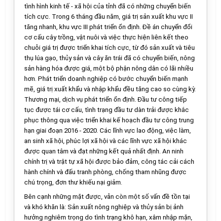
tình hình kinh tế - xã hội của t
ỉ
nh đã có những chuyển biến
tích cực. Trong 6 tháng đầu năm, giá trị sản xuất khu vực II
tăng nhanh, khu vực III phát triển ổn định. Đ
ề
án chuyển đ
ổ
i
cơ cấu cây trồng, vật nuôi và việc thực hiện liên kết theo
chuỗi giá trị được triển khai tích cực, từ đó sản xuất và tiêu
thụ lúa gạo, thủy sản và cây ăn trái đã có chuyển biến, nông
sản hàng hóa được giá, một bộ phận nông dân có lãi nhiều
hơn. Phát triển doanh nghiệp có bước chuyển biến mạnh
mẽ, giá trị x
uấ
t khẩu và nhập kh
ẩ
u đều tăng cao so cùng kỳ.
Thương mại, dịch vụ phát tr
iể
n
ổ
n định. Đầu tư công tiếp
tục được tái cơ cấu, tình trạng đầu tư dàn trải được khắc
phục thông qua việc triển khai kế hoạch đầu tư công
t
rung
hạn giai đoạn 2016 - 2020. Các lĩnh vực lao động, việc làm,
an sinh xã hội, ph
ú
c lợi xã hội và các lĩnh vực xã hội khác
được quan tâm và đạt những kết quả nhất định. An ninh
chính trị và trật tự xã hội được bảo đảm, công tác cải cách
hành chính và đấu tranh phòng, chống tham nhũng được
chú trọng, đơn thư khiếu nại giảm.
Bên cạnh những mặt được, vẫn còn một s
ố
vấn đề tồn tại
và khó khăn là:
S
ản xuất nông nghiệp và thủy sản bị ảnh
hưởng nghiêm trọng do tình trạng khô hạn, xâm nhập mặn,