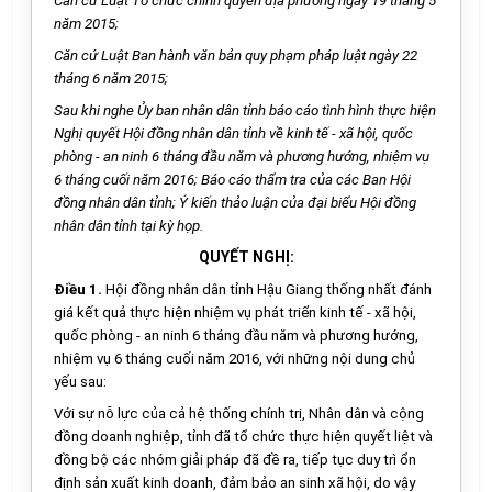
Căn cứ Luật T
ổ
chức chính quy
ề
n địa phương ngày 19 tháng 5
năm 2015;
Căn cứ Luật Ban hành văn bản
quy
phạm pháp luật ngày 22
th
á
ng 6 năm
2015;
Sau khi nghe
Ủ
y ban nhân dân tỉnh báo cáo tình hình thực hiện
Nghị quy
ế
t Hội đ
ồ
ng nhân d
â
n tỉnh về kinh tế - xã hội, quốc
phòng - an ninh 6 tháng đ
ầ
u năm và phương hướng, nhiệm vụ
6 th
á
ng cuối năm 2016; B
á
o cáo th
ẩ
m tra của các Ban Hội
đ
ồ
ng nhân dân t
ỉ
nh;
Ý
kiến thảo luận của đại b
iể
u Hội đồng
nhân dân tỉnh tại kỳ họp.
QUYẾT NGHỊ:
Điều 1.
Hội đồng nhân dân tỉnh Hậu Giang thống nhất đánh
giá kết quả thực hiện nhiệm vụ phát triển kinh tế - xã hội,
quốc phòng - an ninh 6 tháng đầu năm và phương hướng,
nhiệm vụ 6 tháng cuối năm 2016, với những nội dung chủ
yếu sau:
Với sự nỗ lực của cả hệ thống chính trị, Nhân dân và cộng
đồng doanh nghiệp, t
ỉ
nh đã t
ổ
chức thực hiện quyết liệt và
đ
ồ
ng bộ các nhóm giải pháp đã đề ra, t
iế
p tục duy trì ổn
định sản xuất kinh doanh, đảm bảo an sinh xã hội, do vậy