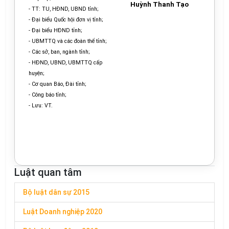
Huỳnh Thanh Tạo
-
TT: T
U
, HĐND, UBND t
ỉ
nh;
-
Đại biểu Quốc hội đơn vị t
ỉ
nh;
-
Đại biểu HĐND tỉnh;
-
UBMTT
Q
và các đoàn thể tỉnh;
- Các s
ở
, ban, ngành tỉnh;
-
HĐND, UBND, UBMTTQ cấp
huyện;
-
Cơ quan Báo, Đài tỉnh;
-
Công báo t
ỉ
nh;
-
Lưu:
VT.
Luật quan tâm
Bộ luật dân sự 2015
Luật Doanh nghiệp 2020