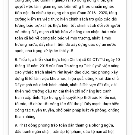
cung ứng cho doanh nghiệp và lao động nông thôn, giải
quyết việc làm, giảm nghèo b
ề
n vững theo chu
ẩ
n nghèo
tiếp cận đa chiều áp dụng cho giai đoạn 2016 - 2020; tăng
cường ki
ể
m tra việc thực hiện ch
í
nh sách trợ giúp các đối
tượng bảo trợ xã hội; thực hiện tốt chính sách đối với người
có công. Đẩy mạnh xã hội hóa và nâng cao nhận thức của
toàn x
ã
hội về công tác bảo vệ môi trường, nhất là môi
trường nước, đẩy nhanh tiến độ xây dựng các dự án nước
sạch, chú trọng xử lý rác thải y t
ế
.
8.
Tiếp tục triển khai thực hiện Chỉ thị số 05-CT/TU ngày 10
tháng 12 năm 2015 của Ban Thường vụ Tỉnh ủy về việc nâng
cao ý thức trách nhiệm, rèn luyện đạo đức, tác phong; xây
dựng lề lối làm việc khoa học, hiệu quả; công khai, dân chủ.
Đẩy mạnh cải cách hành chính, nhất là lĩnh vực đất đai, cải
thiện môi trường đầu tư, cải thiện chỉ số năng lực cạnh
tranh cấp tỉnh. Tập trung giải quy
ế
t kịp thời các khiếu nại,
tố cáo; tổ chức tốt công tác đối thoại. Đẩy mạnh thực hiện
công tác tuyên truyền, phổ biến pháp luật về phòng, chống
tham nhũng.
9.
Phát động phong trào toàn dân tham gia phòng ngừa,
đấu tranh ngăn chặn, tr
ấ
n áp tội phạm, các tệ nạn xã hội,