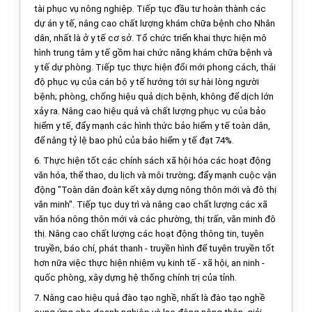
tài phục vụ nông nghiệp. Tiếp tục đầu tư hoàn thành các
dự án y tế, nâng cao chất lượng khám chữa bệnh cho Nhân
dân, nhất là ở y t
ế
cơ sở. T
ổ
chức triển khai thực hiện mô
hình trung tâm y tế gồm hai chức năng khám chữa bệnh và
y tế dự phòng. Tiếp tục thực hiện đổi mới phong cách, thái
độ phục vụ của cán bộ y t
ế
hướng tới sự hài lòng người
bệnh; phòng, chống hiệu quả dịch bệnh, không đ
ể
dịch lớn
xảy ra. Nâng cao hiệu quả và ch
ấ
t lượng phục vụ của bảo
hiểm
y
tế, đẩy mạnh các hình thức bảo hiểm y tế toàn dân,
đ
ể
nâng tỷ lệ bao phủ của bảo hiểm y tế đạt 74%.
6.
Thực hiện tốt các chính sách xã hội hóa các hoạt động
văn hóa, thể thao, du lịch và môi trường; đ
ẩ
y mạnh cuộc vận
động "Toàn dân đoàn kết xây dựng nông thôn mới và đô thị
văn minh". Tiếp tục duy trì và nâng cao chất lượng các xã
văn hóa nông thôn mới và các phường, thị trấn, văn minh đô
thị. Nâng cao ch
ấ
t lượng các hoạt động thông tin, tuyên
truyền, báo chí, phát thanh - truy
ề
n hình đ
ể
tuyên truyền tốt
hơn nữa việc thực hiện nhiệm vụ kinh tế - xã hội, an ninh -
quốc phòng, xây dựng hệ thống chính trị của tỉnh.
7.
Nâng cao hiệu quả đào tạo nghề, nhất là đào tạo nghề