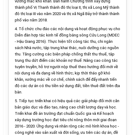
vướng mắc khó khăn. Ban hành Chương trình xây dựng
thành phố Vị Thanh thành đô thị loại II, thị xã Long Mỹ thành
đô thị loại III vào năm 2020 và thị xã Ngã Bảy trở thành thành
phố vào năm 2018.
4.
T
ổ
chức chu đáo các nội dung và hoạt động phục vụ cho
Diễn đàn hợp tác kinh tế đồng bằng sông Cửu Long (MDEC
- Hậu Giang 2016). Thực hiện tốt công tác thu, chi ngân
sách Nhà nước, tập trung khai thác, nuôi dưỡng các nguồn
thu. Tăng cường các biện pháp chống thất thu thuế, tập
trung thu dứt đi
ể
m các khoản nợ thuế. Nâng cao công tác
tuyên truyền, hỗ trợ người nộp thuế theo hướng đổi m
ớ
i về
nội dung và đa dạng về hình thức; kịp thời tháo gỡ khó
khăn, vướng m
ắ
c v
ề
cơ ch
ế
, chính sách đ
ể
đ
ẩ
y nhanh tiến
độ các dự án có thu tiền sử dụng đấ
t
, tiền thuê đất trên địa
bàn.
5. Ti
ế
p tục tri
ể
n khai có hiệu quả các giải pháp đ
ổ
i mới căn
bản giáo dục và đào tạo, nâng cao chất lượng dạy và học.
Triển khai đề án trường đạt chu
ẩ
n Quốc gia và K
ế
hoạch
xây dựng trường học đạt tiêu chí nông thôn mới giai đoạn
2016 - 2020.
Ứ
ng dụng và nhân rộng các mô hình khoa học -
công nghệ vào sản xuất và đời s
ố
ng, ưu tiên các dự án, đề