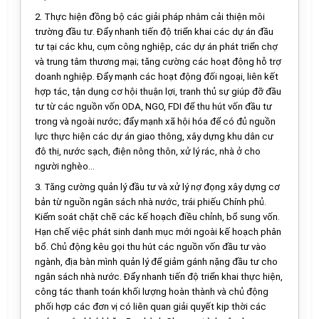
2. Thực hiện đồng bộ các giải pháp nhằm cải thiện môi
trường đầu tư. Đẩy nhanh tiến độ triển khai các dự án đầu
tư tại các khu, cụm công nghiệp, các dự án phát triển chợ
và trung tâm thương mại; tăng cường các hoạt động hỗ trợ
doanh nghiệp. Đẩy mạnh các hoạt động đối ngoại, liên kết
hợp tác, tận dụng cơ hội thuận lợi, tranh thủ sự giúp đ
ỡ
đầu
tư từ các nguồn vốn ODA, NGO, FD
I
để thu hút vốn đầu tư
trong và ngoài nước; đ
ẩ
y mạnh xã hội hóa đ
ể
có đủ ng
uồ
n
lực thực hiện các dự án giao thông, xây dựng khu dân cư
đô thị, nước sạch, điện nông thôn, xử lý rác, nhà ở cho
người nghèo...
3.
Tăng cường quản lý đầu tư và xử lý nợ đọng xây dựng cơ
bản từ nguồn ngân sách nhà nước, trái phiếu Chính phủ.
Ki
ể
m soát chặt ch
ẽ
các kế hoạch điều chỉnh, b
ổ
sung vốn.
Hạn chế việc phát sinh danh mục mới ngoài kế hoạch phân
b
ổ
. Chủ động kêu gọi thu hút các nguồn vốn đầu tư vào
ngành, địa bàn mình quản lý đ
ể
giảm gánh nặng đầu tư cho
ngân sách nhà nước. Đẩy nhanh tiến độ triển khai thực hiện,
công tác thanh toán khối lượng hoàn thành và chủ động
ph
ố
i hợp các đơn vị có liên quan giải quyết kịp thời các