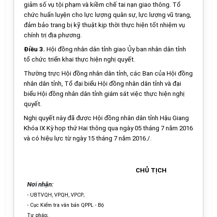
giảm s
ố
vụ tội phạm và kiềm chế tai nạn giao thông. T
ổ
chức huấn luyện cho lực lượng quân sự, lực lượng vũ trang,
đảm bảo trang bị kỹ thuật kịp thời thực hiện tốt nhiệm vụ
chính trị địa phương.
Điều 3.
Hội đồng nhân dân tỉnh giao
Ủ
y ban nhân dân tỉnh
tổ chức triển khai thực hiện nghị quyết.
Thường trực Hội đồng nhân dân tỉnh, các Ban của Hội đồng
nhân dân tỉnh, T
ổ
đại bi
ể
u Hội đồng nhân dân tỉnh và đại
biểu Hội đồng nhân dân tỉnh giám sát việc thực hiện nghị
quyết.
Nghị quyết này đã được Hội đồng nhân dân tỉnh Hậu Giang
Khóa IX Kỳ họp thứ Hai thông qua ngày 05 tháng 7 năm 2016
và có hiệu lực từ ngày 15 tháng 7 năm 2016./.
CHỦ TỊCH
Nơi nhận:
-
UBTV
Q
H, VPQH, VPCP;
-
Cục Kiểm tra văn bản
QPPL
- Bộ
Tư pháp;