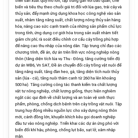
triển sản xuất quy mô lớn, tập trung gắn với bảo quản, chế
biến và tiêu thụ theo chuỗi giá trị đ
ố
i với lúa gạo, trái cây và
thủy sản; đ
ẩ
y mạnh ứng dụng khoa học công nghệ vào sản
x
uấ
t, nhằm tăng năng suất, chất lượng nông thủy sản hàng
hóa, nâng cao sức cạnh tranh của những sản phẩm chủ lực
trong tỉnh; ứng dụng cơ giới hóa trong sản xuất nhằm tiết
giảm chi phí; rà soát điều chỉnh cơ cấu cây tr
ồ
ng phù hợp
đ
ể
nâng cao thu nhập của nông dân. Tập trung chỉ đạo các
chương trình, đề án, dự án trên lĩnh vực nông nghiệp nông
thôn (tăng diện tích lúa vụ Thu - Đông; tăng cường tiến độ
dự án WB6, Vn SAT, Đề án chuyển đổi cây trồng vật nuôi đ
ể
tăng năng suất; tăng đàn heo, gà, tăng diện tích nuôi thủy
sản (lúa - cá), tăng nuôi thâm canh từ 260 ha lên khoảng
500 ha). Tăng cường công tác thanh kiểm tra chất lượng
vật tư nông nghiệp, chất lượng giống, thực hiện nghiêm
ngặt các qui định về chất lượng và an toàn vệ sinh thực
phẩm, phòng, chống dịch bệnh trên cây trồng vật nuôi. Tập
trung huy động nhiều nguồn lực cho xây dựng nông thôn
mới, cánh đồng lớn, khuyến khích kêu gọi doanh nghiệp
đầu tư vào nông nghiệp. Tri
ể
n khai các dự án ứng phó với
biến đổi khí hậu, phòng, chống lụt bão, sạt lở, xâm nhập
mặn.