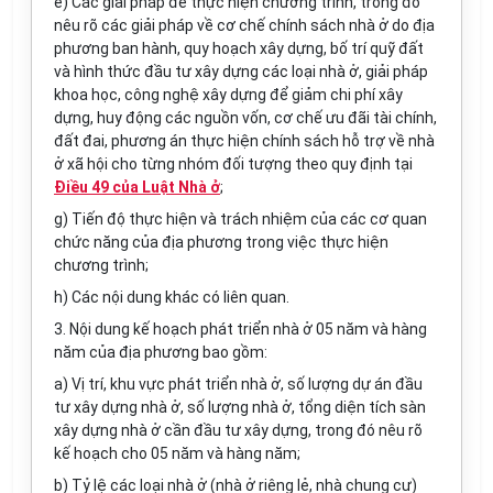
e)
Các giải pháp để thực hiện chương trình, trong đó
nêu rõ các giải pháp về cơ chế chính sách nhà ở do địa
phương ban hành, quy hoạch xây dựng, bố trí quỹ đất
và h
ì
nh thức đầu tư xây dựng các loại nhà ở, giải pháp
khoa học, công nghệ xây dựng để giảm chi phí xây
dựng, huy động c
á
c nguồn vốn, cơ ch
ế
ưu đ
ã
i tài chính,
đất đai, phương án thực hiện chính sách hỗ trợ về nhà
ở
xã hội cho từng nhóm đ
ố
i tượng theo quy định tại
Điều 49 của Luật Nhà ở
;
g)
Tiến độ thực hiện v
à
trách nhiệm c
ủ
a các cơ quan
chức năng của địa phương trong việc thực hiện
chương trình;
h)
C
á
c nội dung khác có liên quan.
3.
Nội
d
un
g
k
ế
hoạch phát triển nhà
ở
05 n
ă
m và hàng
năm của địa phương bao gồm:
a)
Vị trí, khu vực phát triển nhà ở, số lượng dự án đầu
t
ư
xây dựng nhà ở, số lượng nhà ở, t
ổ
ng diện tích sàn
xây dựng nhà ở cần đầu tư xây dựng, trong đ
ó
nêu rõ
k
ế
hoạch cho 05 năm và hàng n
ă
m;
b)
Tỷ lệ các loại nhà ở (nhà
ở
riêng lẻ, nhà chung cư)