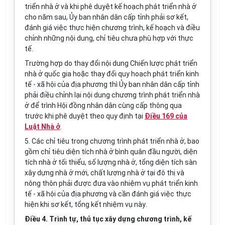
triển
nh
à ở v
à
khi phê duyệt kế hoạch phát triển nhà ở
cho năm sau, Ủy ban nhân dân c
ấ
p tỉnh phải sơ kết,
đánh giá việc thực h
i
ện chương t
r
ình, kế hoạch và điều
ch
ỉ
nh những nội dung, chỉ tiêu chưa phù hợp với thực
t
ế
.
Trường hợp do thay đổi nội
d
ung Chiến lược phát triển
nhà ở qu
ố
c gia hoặc thay đổi quy hoạch phát triển kinh
tế - xã hội của địa phương th
ì Ủ
y ban nhân dân cấp t
ỉ
nh
phải điều chỉnh lại nội dung chương trình phát triển nhà
ở để t
rì
nh Hội đồng nhân dân cùng cấp thông qua
trước khi phê duyệt theo quy định tại
Điều 169 của
Luật Nhà ở
.
5.
Các chỉ tiêu trong chương trình ph
á
t triển nhà
ở
, bao
gồm chỉ tiêu diện tích nhà ở bình quân đầu người, diện
tích nhà ở tối thiểu, s
ố
lượng nhà ở, tổng diện tích s
à
n
xây
d
ựng nhà ở mới, ch
ấ
t lượng nhà ở tại đô thị và
nông thôn phải được đưa vào nhiệm vụ phát triển kinh
tế - xã hội của địa phương và cần đánh giá việc thực
hiện khi sơ kết, tổng kết nhiệm vụ này
.
Điều 4. Trình tự, thủ tục xây dựng chương trình, kế