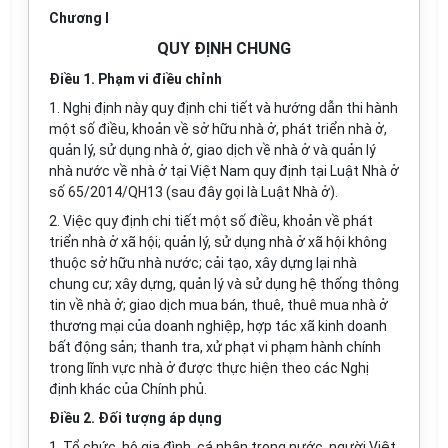
Chương
I
QUY ĐỊNH CHUNG
Điều 1. Phạm vi điều chỉnh
1.
Nghị định n
à
y quy định chi tiết v
à
hướng dẫn thi h
à
nh
một số điều, khoản về sở hữu nhà ở, phát
tr
iển
nh
à
ở
,
quản lý, sử dụng nhà ở, giao dịch về nhà ở và quản lý
nhà nước v
ề
nh
à
ở tại Việt Nam quy định tại Luật Nh
à
ở
số 65/2014/QH13 (sau đây gọi l
à
Luật Nhà
ở).
2.
Việc quy định chi tiết một số điều, khoản về phát
triển nhà ở xã hội; quản
l
ý, sử dụng nhà ở xã hộ
i
không
thuộc sở hữu nh
à
nước; cải tạo, xây dựng lạ
i
nhà
chung cư; xây dựng, quản lý và sử dụng hệ thống thông
tin về nhà ở; giao dịch mua bán, thuê, thuê mua nhà
ở
thương mạ
i
của doanh nghiệp, hợp tác xã kinh doanh
bất động sản; thanh tra, xử phạt vi phạm h
à
nh chính
trong lĩnh vực nhà
ở
được thực hiện theo các Ngh
ị
đ
ị
nh kh
á
c của Chính phủ.
Điều 2. Đối tượng áp dụng
1
. Tổ chức, hộ gia đ
ì
nh, cá nhân trong nước, người Việt