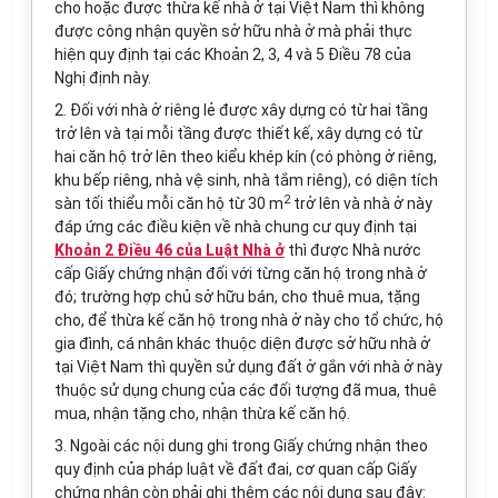
cho hoặc được thừa kế nhà ở tại Việt Nam thì không
được công nhận quyền sở hữu nhà ở mà phải thực
hiện quy định tại các Khoản 2, 3, 4 và 5 Điều 78 của
Nghị định này.
2. Đối với nhà ở riêng lẻ được xây dựng có từ hai tầng
trở lên và tại mỗi tầng được thiết kế, xây dựng có từ
hai căn hộ trở lên theo kiểu khép kín (có phòng ở riêng,
khu bếp riêng, nhà vệ sinh, nhà tắm riêng), có diện tích
2
sàn tối thiểu mỗi căn hộ từ 30 m
trở lên và nhà ở này
đáp ứng các điều kiện về nhà chung cư quy định tại
Khoản 2 Điều 46 của Luật Nhà ở
thì được Nhà nước
cấp Giấy chứng nhận đối với từng căn hộ trong nhà ở
đó; trường hợp chủ sở hữu bán, cho thuê mua, tặng
cho, để thừa kế căn hộ trong nhà ở này cho tổ chức, hộ
gia đình, cá nhân khác thuộc diện được sở hữu nhà ở
tại Việt Nam thì quyền sử dụng đất ở gắn với nhà ở này
thuộc sử dụng chung của các đối tượng đã mua, thuê
mua, nhận tặng cho, nhận thừa kế căn hộ.
3. Ngoài các nội dung ghi trong Giấy chứng nhận theo
quy định của pháp luật về đất đai, cơ quan cấp Giấy
chứng nhận còn phải ghi thêm các nội dung sau đây: