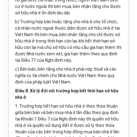
hộ gia đình, cá nhân trong nước, người Việt Nam định
cư ở nước ngoài thì bên mua, bên nhận tặng cho được
sở hữu nhà ở ổn định lâu dài;
b) Trường hợp bán hoặc tặng cho nhà ở cho tổ chức,
cá nhân nước ngoài thuộc diện được sở hữu nhà ở tại
Việt Nam thì bên mua, bên nhận tặng cho chỉ được sở
hữu nhà ở trong thời hạn còn lại; khi hết thời hạn sở
hữu còn lại mà chủ sở hữu có nhu cầu gia hạn thêm thì
được Nhà nước xem xét, gia hạn thêm theo quy định
tại Điều 77 của Nghị định này;
c) Bên bán, bên tặng cho nhà ở phải nộp thuế và các
nghĩa vụ tài chính cho Nhà nước Việt Nam theo quy
định của pháp luật Việt Nam.
Điều 8. Xử lý đối với trường hợp hết thời hạn sở hữu
nhà ở
1. Trường hợp hết hạn sở hữu nhà ở theo thỏa thuận
giữa bên bán và bên mua nhà ở lần đầu theo quy định
tại Khoản 1 Điều 7 của Nghị định này thì quyền sở hữu
nhà ở và quyền sử dụng đất ở được xử lý theo thỏa
thuận của các bên trong hợp đồng mua bán nhà ở lần