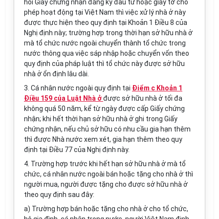
hồi Giấy chứng nhận đăng ký đầu tư hoặc giấy tờ cho
phép hoạt động tại Việt Nam thì việc xử lý nhà ở này
được thực hiện theo quy định tại Khoản 1 Điều 8 của
Nghị định này; trường hợp trong thời hạn sở hữu nhà ở
mà tổ chức nước ngoài chuyển thành tổ chức trong
nước thông qua việc sáp nhập hoặc chuyển vốn theo
quy định của pháp luật thì tổ chức này được sở hữu
nhà ở ổn định lâu dài.
3. Cá nhân nước ngoài quy định tại
Điểm c Khoản 1
Điều 159 của Luật Nhà ở
được sở hữu nhà ở tối đa
không quá 50 năm, kể từ ngày được cấp Giấy chứng
nhận; khi hết thời hạn sở hữu nhà ở ghi trong Giấy
chứng nhận, nếu chủ sở hữu có nhu cầu gia hạn thêm
thì được Nhà nước xem xét, gia hạn thêm theo quy
định tại Điều 77 của Nghị định này.
4. Trường hợp trước khi hết hạn sở hữu nhà ở mà tổ
chức, cá nhân nước ngoài bán hoặc tặng cho nhà ở thì
người mua, người được tặng cho được sở hữu nhà ở
theo quy định sau đây:
a) Trường hợp bán hoặc tặng cho nhà ở cho tổ chức,