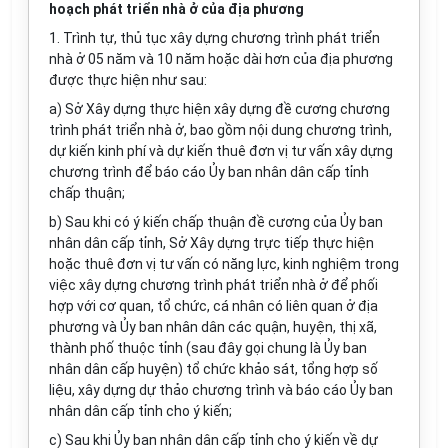
hoạch phát triển nhà ở của địa phương
1.
Tr
ì
nh tự, thủ tục xây dựng chương
tr
ình phát triển
nhà ở 05 năm và 10 n
ă
m hoặc dài hơn của địa phương
được thực hiện như sau:
a)
Sở Xây dựng thực hiện xây d
ự
ng đề cương chư
ơ
ng
trình ph
á
t triển nhà ở, bao gồm nội dung chương trình,
dự kiến kinh phí và dự kiến thuê đơn vị tư v
ấ
n xây dựng
chương trình để báo cáo
Ủ
y ban nhân dân cấp tỉnh
chấp thuận;
b)
Sau khi có ý kiến chấp thuận đề cương của Ủy ban
nhân dân cấp tỉnh, Sở Xây dựng trực tiếp thực hiện
hoặc thuê đ
ơn
vị tư vấn có n
ăng
lực, kinh nghiệm trong
việc xây dựng chương trình phát triển nhà ở đ
ể
ph
ố
i
hợp với cơ quan, tổ chức, cá nhân có liên quan
ở
địa
phương và
Ủ
y ban nhân dân các quận, huyện, thị xã,
thành phố thuộc tỉnh (sau đây gọi chung là Ủy ban
nhân dân cấp huyện) tổ chức khảo sát, tổng hợp s
ố
liệu, xây dựng dự thảo chương
tr
ình và b
á
o cáo Ủy ban
nhân dân cấp tỉnh cho ý kiến;
c)
Sau khi Ủy ban nhân dân c
ấ
p t
ỉ
nh cho ý kiến về dự