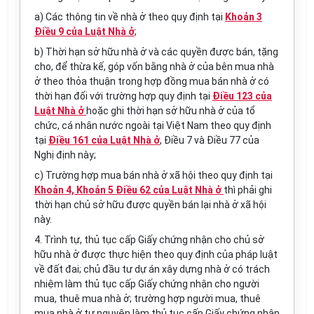
a) Các thông tin về nhà ở theo quy định tại
Khoản 3
Điều 9 của Luật Nhà ở
;
b) Thời hạn sở hữu nhà ở và các quyền được bán, tặng
cho, để thừa kế, góp vốn bằng nhà ở của bên mua nhà
ở theo thỏa thuận trong hợp đồng mua bán nhà ở có
thời hạn đối với trường hợp quy định tại
Điều 123 của
Luật Nhà ở
hoặc ghi thời hạn sở hữu nhà ở của tổ
chức, cá nhân nước ngoài tại Việt Nam theo quy định
tại
Điều 161 của Luật Nhà ở
, Điều 7 và Điều 77 của
Nghị định này;
c) Trường hợp mua bán nhà ở xã hội theo quy định tại
Khoản 4, Khoản 5 Điều 62 của Luật Nhà ở
thì phải ghi
thời hạn chủ sở hữu được quyền bán lại nhà ở xã hội
này.
4. Trình tự, thủ tục cấp Giấy chứng nhận cho chủ sở
hữu nhà ở được thực hiện theo quy định của pháp luật
về đất đai; chủ đầu tư dự án xây dựng nhà ở có trách
nhiệm làm thủ tục cấp Giấy chứng nhận cho người
mua, thuê mua nhà ở; trường hợp người mua, thuê
mua nhà ở tự nguyện làm thủ tục cấp Giấy chứng nhận