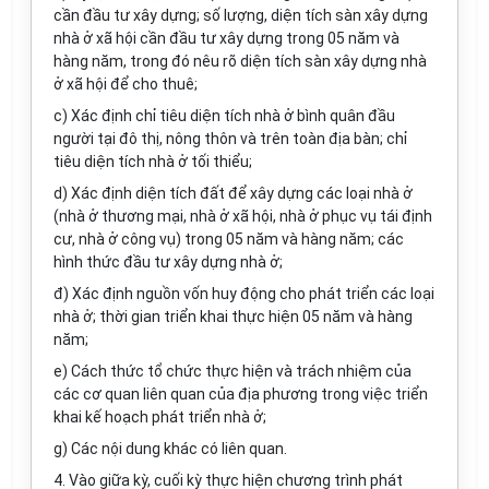
cần đầu tư xây dựng; số lượng, diện tích sàn xây dựng
nhà
ở
x
ã
hội cần đầu t
ư
xây dựng trong 05 năm và
hàng năm,
tr
ong đó nêu rõ diện tích sàn xây dựng nhà
ở xã hội để cho thuê;
c)
Xác định chỉ tiêu diện tích nhà ở bình quân đầu
người tại đô thị, nông thôn và trên toàn địa bàn; chỉ
tiêu diện tích nhà ở
tố
i thiểu;
d)
Xác định diện tích đất để xây dựng các loại nhà ở
(nhà ở thương mại, nhà ở xã hội, nhà ở phục vụ t
á
i định
cư, nhà ở công vụ) trong 05 năm và h
à
ng năm; các
hình thức đ
ầ
u tư xây dựng nhà ở;
đ) Xác định nguồn vốn huy động cho phát triển các loại
nhà ở; thời gian triển khai thực hiện 05 năm và h
à
ng
năm;
e)
Cách thức tổ chức thực hiện v
à
trách nhiệm của
các cơ quan liên quan của địa phương trong việc triển
khai kế hoạch phát triển nhà ở;
g)
Các nội dung khác có liên quan.
4.
V
à
o giữa kỳ, cuối kỳ thực hiện chương trình ph
á
t