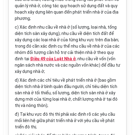
qu
ả
n l
ý
nhà ở, công tác quy hoạch sử dụng đ
ấ
t và quy
hoạch xây dựng liên quan đến phát triển nhà ở của địa
phương;
c)
Xác đ
ị
nh nhu cầu về nhà ở (số lượng, loại nhà, tổng
diện
t
ích sàn xây dựng); nhu cầu về diện tích đất để
xây dựng các loại nhà ở của từng khu vực trên địa bàn;
trong đó c
ầ
n xác định c
ụ
thể nhu c
ầ
u về nhà ở của các
nhóm đối tượng cần hỗ trợ cải thiện nhà ở theo quy
định tại
Điều 49 của Luật Nhà ở
; nhu c
ầ
u về vốn (vốn
ngân sách nhà nước và các nguồn vốn khác) để đầu tư
xây dựng nh
à
ở;
d)
Xác định các chỉ tiêu về phát triển nhà
ở
(bao gồm
diện tích nhà ở bình quân đầu người, chỉ
ti
êu d
i
ện tích
sàn nhà ở tối thiểu, số lượng, diện tích sàn nhà ở xây
dựng mới của từng loại nhà ở, chất lượng nhà ở tại đô
thị và nông thôn);
đ) Tại khu vực đô thị thì phải xác định rõ các yêu c
ầ
u
mối
l
iên hệ gi
ữ
a phát triển nhà ở với yêu cầu về phát
triển đô thị;