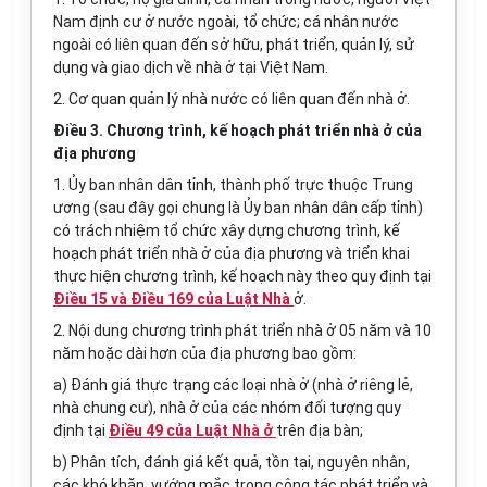
Nam định cư ở nước ngoài, tổ chức; c
á
nhân nước
ngoài c
ó
liên quan đến sở hữu, phát triển, qu
ả
n lý, sử
dụng và giao dịch v
ề
nhà ở tại Việt Nam.
2.
Cơ quan quản l
ý
nhà nước có liên quan đến nhà ở.
Điều 3. Chương trình, kế hoạch phát triển nhà ở của
địa phương
1.
Ủy ban nhân dân tỉnh, thành phố trực thuộc Trung
ương (sau đây gọi chung là Ủy ban nhân dân cấp tỉnh)
có trách nhiệm tổ chức xây d
ự
ng chương trình, kế
hoạch phát tri
ể
n nhà ở của địa phương v
à tr
iển khai
thực hiện chương tr
ì
nh, k
ế
hoạch này theo quy định tạ
i
Điều 15 và Điều 169 của Luật Nhà
ở
.
2.
Nội dung chương trình phát
tr
iển nhà ở 05 năm và 10
năm hoặc d
à
i hơn của địa phương bao gồm:
a)
Đánh giá thực trạng các loại nhà
ở
(nhà ở riêng lẻ,
nhà chung cư), nhà ở của các nhóm đối tượng quy
định tại
Điều 49 của Luật Nhà ở
trên địa bàn;
b)
Phân tích, đánh giá kết qu
ả
, tồn tại, nguyên nhân,
các khó kh
ă
n, vướng mắc trong công tác phát triển v
à