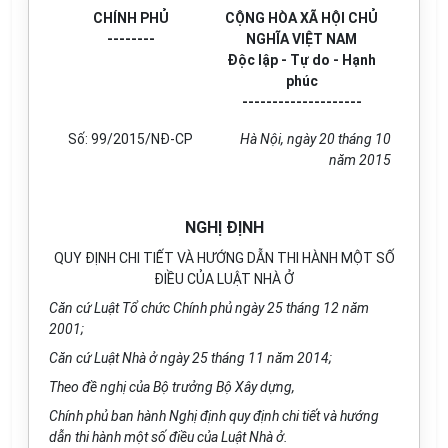
CHÍNH PHỦ
CỘNG HÒA XÃ HỘI CHỦ
--------
NGHĨA VIỆT NAM
Độc lập - Tự do - Hạnh
phúc
--------------------
Số:
99/2015/NĐ-CP
Hà Nội, ngày
20
tháng
10
năm 20
15
NGHỊ ĐỊNH
QUY ĐỊNH CHI TIẾT VÀ HƯỚNG DẪN THI HÀNH MỘT SỐ
ĐIỀU CỦA LUẬT NHÀ Ở
Căn c
ứ
Luật T
ổ
chức Ch
í
nh phủ ngày 25 tháng 12 năm
200
1
;
Căn c
ứ
Luật Nhà ở ngày 25 tháng 11 năm 20
1
4;
Theo đề nghị của Bộ trưởng Bộ Xây dựng,
Ch
í
nh phủ ban hành Nghị định quy định ch
i
tiết và hướng
dẫn thi hành m
ộ
t số điều của Luật Nhà ở.