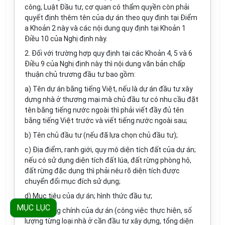
công, Luật Đầu tư, cơ quan có thẩm quyền còn phải
quyết định thêm tên của dự án theo quy định tại Điểm
a Khoản 2 này và các nội dung quy định tại Khoản 1
Điều 10 của Nghị định này.
2. Đối với trường hợp quy định tại các Khoản 4, 5 và 6
Điều 9 của Nghị định này thì nội dung văn bản chấp
thuận chủ trương đầu tư bao gồm:
a) Tên dự án bằng tiếng Việt, nếu là dự án đầu tư xây
dựng nhà ở thương mại mà chủ đầu tư có nhu cầu đặt
tên bằng tiếng nước ngoài thì phải viết đầy đủ tên
bằng tiếng Việt trước và viết tiếng nước ngoài sau;
b) Tên chủ đầu tư (nếu đã lựa chọn chủ đầu tư);
c) Địa điểm, ranh giới, quy mô diện tích đất của dự án;
nếu có sử dụng diện tích đất lúa, đất rừng phòng hộ,
đất rừng đặc dụng thì phải nêu rõ diện tích được
chuyển đổi mục đích sử dụng;
d) Mục tiêu của dự án; hình thức đầu tư;
MỤC LỤC
đ) Nội dung chính của dự án (công việc thực hiện, số
lượng từng loại nhà ở cần đầu tư xây dựng, tổng diện