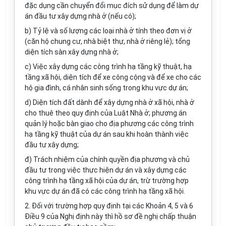
đặc dụng cần chuyển đổi mục đích sử dụng để làm dự
án đầu tư xây dựng nhà ở (nếu có);
b) Tỷ lệ và số lượng các loại nhà ở tính theo đơn vị ở
(căn hộ chung cư, nhà biệt thự, nhà ở riêng lẻ); tổng
diện tích sàn xây dựng nhà ở;
c) Việc xây dựng các công trình hạ tầng kỹ thuật, hạ
tầng xã hội, diện tích để xe công cộng và để xe cho các
hộ gia đình, cá nhân sinh sống trong khu vực dự án;
d) Diện tích đất dành để xây dựng nhà ở xã hội, nhà ở
cho thuê theo quy định của Luật Nhà ở; phương án
quản lý hoặc bàn giao cho địa phương các công trình
hạ tầng kỹ thuật của dự án sau khi hoàn thành việc
đầu tư xây dựng;
đ) Trách nhiệm của chính quyền địa phương và chủ
đầu tư trong việc thực hiện dự án và xây dựng các
công trình hạ tầng xã hội của dự án, trừ trường hợp
khu vực dự án đã có các công trình hạ tầng xã hội.
2. Đối với trường hợp quy định tại các Khoản 4, 5 và 6
Điều 9 của Nghị định này thì hồ sơ đề nghị chấp thuận