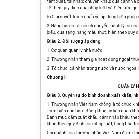
tạm xuất, tái nhập; chuyển khẩu; quá cảnh và
tế theo quy định của pháp luật và Điều ước qu
b) Giải quyết tranh chấp về áp dụng biện pháp 
2. Hàng hóa là tài sản di chuyển; hành lý cá nh
biếu, quà tặng, hàng mẫu thực hiện theo quy đ
Điều 2. Đối tượng áp dụng
1. Cơ quan quản lý nhà nước.
2. Thương nhân tham gia hoạt động ngoại thư
3. Tổ chức, cá nhân trong nước và nước ngoài 
Chương II
QUẢN LÝ 
Điều 3. Quyền tự do kinh doanh xuất khẩu, n
1. Thương nhân Việt Nam không là tổ chức kin
thực hiện các hoạt động khác có liên quan kh
Danh mục cấm xuất khẩu, cấm nhập khẩu theo 
khác theo quy định của pháp luật; hàng hóa t
Chi nhánh của thương nhân Việt Nam được thự