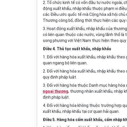
2. Tổ chức kinh tế có vốn đầu tư nước ngoài, 
động xuất khẩu, nhập khẩu thuộc phạm vi điều
các Điều ước quốc tế mà Cộng hòa xã hội chủ
Thương công bố, đồng thời thực hiện các quy đị
3. Hoạt động xuất khẩu, nhập khẩu của thương
có liên quan thuộc các nước, vùng lãnh thổ là
song phương với Việt Nam thực hiện theo quy 
Điều 4. Thủ tục xuất khẩu, nhập khẩu
1. Đối với hàng hóa xuất khẩu, nhập khẩu theo
quan ngang bộ liên quan.
2. Đối với hàng hóa xuất khẩu, nhập khẩu theo
quy định pháp luật.
3. Đối với hàng hóa thuộc Danh mục hàng hóa x
ngoại thương
, thương nhân xu
ấ
t kh
ẩ
u, nhập k
định pháp luật.
4. Đối với hàng hóa không thuộc trường hợp quy 
xu
ấ
t kh
ẩ
u, nhập kh
ẩ
u tại cơ quan hải quan.
Điều 5. Hàng hóa cấm xuất khẩu, cấm nhập k