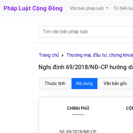
Pháp Luật
Cộng Đồng
Văn bản pháp luật
Từ điển lu
Trang chủ
Thương mại, đầu tư, chứng kho
Nghị định 69/2018/NĐ-CP hướng dẫ
Thuộc tính
Nội dung
Văn bản gốc
CHÍNH PHỦ
CỘN
-------
Số:
69/2018/NĐ-CP