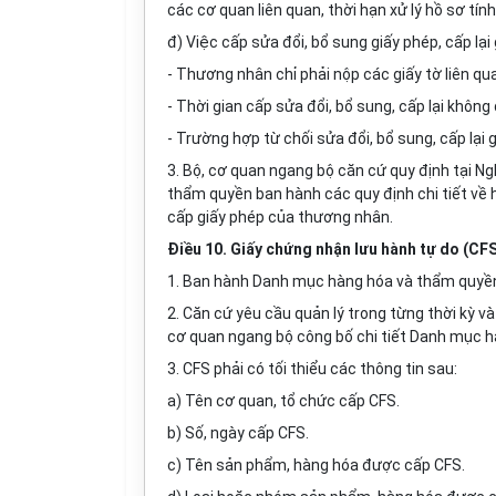
các cơ quan liên quan, thời hạn xử lý hồ sơ tín
đ) Việc cấp sửa đổi, bổ sung giấy phép, cấp lạ
- Thương nhân chỉ phải nộp các giấy tờ liên qu
- Thời gian cấp sửa đổi, bổ sung, cấp lại không
- Trường hợp từ chối sửa đổi, bổ sung, cấp lại g
3. Bộ, cơ quan ngang bộ căn cứ quy định tại Ng
thẩm quyền ban hành các quy định chi tiết về h
cấp giấy phép của thương nhân.
Điều 10. Giấy chứng nhận lưu hành tự do (CF
1. Ban hành Danh mục hàng hóa và thẩm quyền q
2. Căn cứ yêu cầu quản lý trong từng thời kỳ v
cơ quan ngang bộ công bố chi tiết Danh mục 
3. CFS phải có tối thiểu các thông tin sau:
a) Tên cơ quan, tổ chức cấp CFS.
b) Số, ngày cấp CFS.
c) Tên sản phẩm, hàng hóa được cấp CFS.