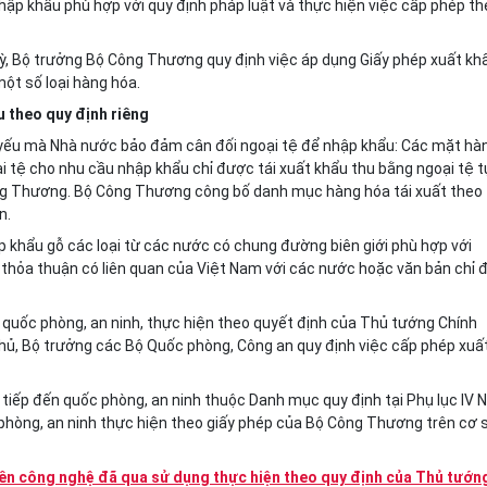
 nhập khẩu phù hợp với quy định pháp luật và thực hiện việc cấp phép t
kỳ, Bộ trưởng Bộ Công Thương quy định việc áp dụng Giấy phép xuất kh
ột số loại hàng hóa.
u theo quy định riêng
ủ yếu mà Nhà nước bảo đảm cân đối ngoại tệ để nhập khẩu: Các mặt hà
tệ cho nhu cầu nhập khẩu chỉ được tái xuất khẩu thu bằng ngoại tệ t
ng Thương. Bộ Công Thương công bố danh mục hàng hóa tái xuất theo
n.
 khẩu gỗ các loại từ các nước có chung đường biên giới phù hợp với
thỏa thuận có liên quan của Việt Nam với các nước hoặc v
ă
n bản chỉ 
 quốc phòng, an ninh, thực hiện theo quyết định của Thủ tướng Chính
hủ, Bộ trưởng các Bộ Quốc phòng, Công an quy định việc cấp phép xuấ
tiếp đến quốc phòng, an ninh thuộc Danh mục quy định tại Phụ lục IV N
hòng, an ninh thực hiện theo giấy phép của Bộ Công Thương trên cơ 
uyền công nghệ đã qua sử dụng thực hiện theo quy định của Thủ tướn