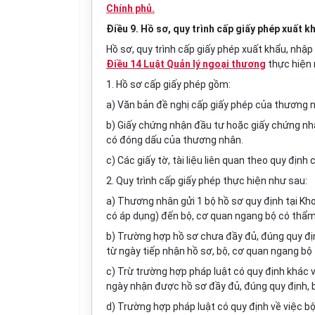
Chính phủ.
Điều 9. Hồ sơ, quy trình cấp giấy phép xuất k
Hồ sơ, quy trình cấp giấy phép xuất khẩu, nhập
Điều 14 Luật Quản lý ngoại thương
thực hiện 
1. Hồ sơ cấp giấy phép gồm:
a) Văn bản đề nghị cấp giấy phép của thương n
b) Giấy chứng nhận đầu tư hoặc giấy chứng nh
có đóng dấu của thương nhân.
c) Các giấy tờ, tài liệu liên quan theo quy định 
2
.
Quy trình cấp giấy phép thực hiện như sau:
a) Thương nhân gửi 1 bộ hồ sơ quy định tại Kh
có áp dụng) đến bộ, cơ quan ngang bộ có thẩm
b) Trường hợp hồ sơ chưa đầy đủ, đúng quy định 
từ ngày tiếp nhận hồ sơ, bộ, cơ quan ngang b
c) Trừ trường hợp pháp luật có quy định khác về
ngày nhận được hồ sơ đ
ầ
y đủ, đúng quy định,
d) Trường hợp pháp luật có quy định về việc 