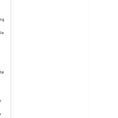
c
ống
hóa
tại
o
y