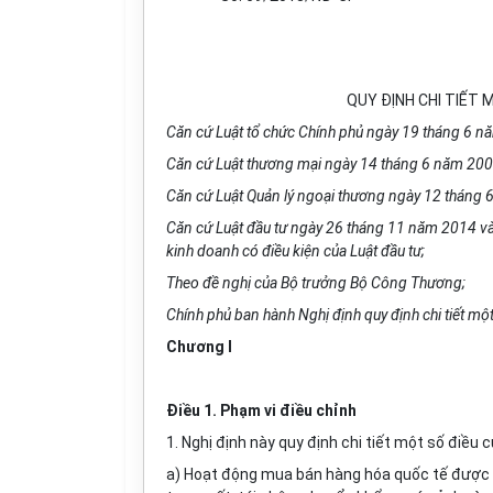
QUY ĐỊNH CHI TIẾT
Căn cứ Luật tổ chức Ch
í
nh phủ ngày 19 th
á
ng 6 n
Căn cứ Luật thương mại ngày 14 tháng 6 năm 200
Căn cứ Luật Quản lý ngoại thương ngày 12 tháng 
Căn cứ Luật đầu tư ngày 26 tháng 11 năm 2014 và 
kinh doanh c
ó
điều kiện của Luật đầu tư;
Theo đề nghị của Bộ trưởng Bộ Công Thương;
Ch
í
nh phủ ban hành Nghị định quy định ch
i
tiết một
Chương I
Điều 1. Phạm vi điều chỉnh
1. Nghị định này quy định chi tiết một số điều
a) Hoạt động mua bán hàng hóa quốc tế được t