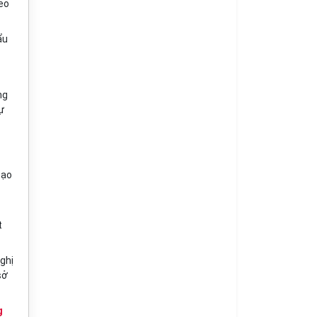
heo
ẩu
ng
ự
đạo
t
ghị
sở
g