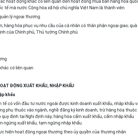
 các hoạt động khác có liên quan đến hoạt động mua bán hàng hóa quố
ốc tế mà nước Cộng hòa xã hội chủ nghĩa Việt Nam là thành viên.
quản lý ngoại thương.
ân; hàng hóa phục vụ nhu c
ầ
u của cá nhân có thân phận ngoại giao; quà
ịnh của Chính phủ, Thủ tướng Chính phủ.
ơng.
khác có liên quan.
HOẠT ĐỘNG XUẤT KHẨU, NHẬP KHẨU
hập khẩu
h tế có vốn đầu tư nước ngoài được kinh doanh xuất khẩu, nhập khẩu v
ông phụ thuộc vào ngành, nghề đăng ký kinh doanh, trừ hàng hóa thuộc
quy định tại Nghị định này; hàng hóa cấm xuất khẩu, cấm nhập khẩu
ạm ngừng xuất khẩu, tạm ngừng nhập khẩu.
c hiện hoạt động ngoại thương theo ủy quyền của thương nhân.