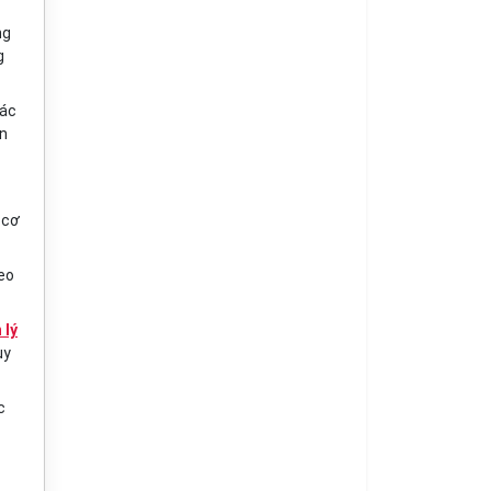
ng
g
hác
ận
 cơ
heo
 lý
uy
c