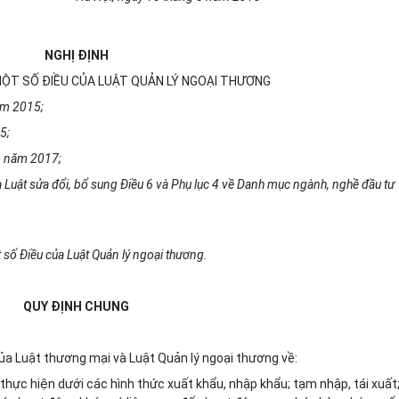
NGHỊ ĐỊNH
 MỘT SỐ ĐIỀU CỦA LUẬT QUẢN LÝ NGOẠI THƯƠNG
ăm 2015;
5;
6 năm 2017;
Luật sửa đổi, b
ổ
sung Điều
6
và Phụ lục 4 về
D
anh mục ngành, nghề đầu tư
 s
ố
Điều của Luật Quản
lý
ngoại thương.
QUY ĐỊNH CHUNG
 của Luật thương mại và Luật Quản lý ngoại thương về:
hực hiện dưới các hình thức xuất khẩu, nhập khẩu; tạm nhập, tái xuất