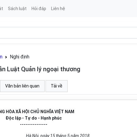
ật
Sách luật
Hỏi đáp
Liên hệ
án
Nghị định
n Luật Quản lý ngoại thương
Văn bản liên quan
Tải về
G HÒA XÃ HỘI CHỦ NGHĨA VIỆT NAM
Độc lập - Tự do - Hạnh phúc
---------------
Hà Nội, ngày
15
tháng
5
năm 201
8