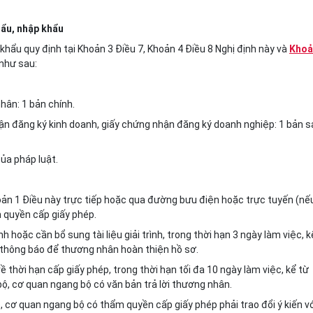
hẩu, nhập khẩu
 khẩu quy định tại Khoản 3 Điều 7, Khoản 4 Điều 8 Nghị định này và
Khoả
như sau:
hân: 1 bản chính.
ận đ
ă
ng ký kinh doanh, giấy chứng nhận đăng ký doanh nghiệp: 1 bản s
của pháp luật.
oản 1 Điều này trực tiếp hoặc qua đường bưu điện hoặc trực tuyến (nế
 quyền cấp giấy phép.
hoặc cần bổ sung tài liệu giải trình, trong thời hạn 3 ngày làm việc, k
ộ thông báo để thương nhân hoàn thiện h
ồ
sơ.
 thời hạn cấp giấy phép, trong thời hạn tối đa 10 ngày làm việc, kể từ
 bộ, cơ quan ngang bộ có văn bản trả lời thương nhân.
bộ, cơ quan ngang bộ có thẩm quyền cấp giấy phép phải
tr
ao đổi ý kiến v