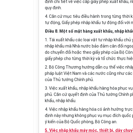
định chi tiết về việc cấp giấy phép xuất khẩu,
quy định.
4. Căn cứ mục tiêu điều hành trong từng thời 
tự động, Giấy phép nhập khẩu tự động đối với m
Điều 8. Một số mặt hàng xuất khẩu, nhập khẩ
1.
Tái xuất khẩu các loại vật tư nhập khẩu ch
nhập khẩu mà Nhà nước bảo đảm cân đối ngoại 
do chuyển đổi hoặc theo giấy phép của Bộ Cô
gi
ấ
y phép cho từng thời kỳ và tổ chức thực hiệ
2. Bộ Công Thương hướng dẫn cụ thể việc nhập
pháp luật Việt Nam và các nước cũng như các 
của Thủ tướng Chính phủ.
3. Việc xuất khẩu, nhập khẩu hàng hóa phục vụ
phủ. Căn cứ quyết định của Thủ tướng Chính p
khẩu, nhập khẩu.
4. Việc nhập khẩu hàng hóa có ảnh hưởng trực 
định này nhưng không phục vụ mục đích quốc p
ý kiến của Bộ Quốc phòng, Bộ Công an.
5. Việc nhập khẩu máy móc, thiết bị, dây ch