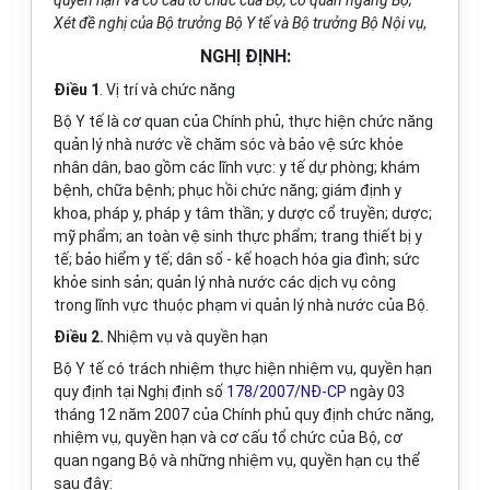
quyền hạn và cơ cấu tổ chức của Bộ, cơ quan ngang Bộ;
Xét đề nghị của Bộ trưởng Bộ Y tế và Bộ trưởng Bộ Nội vụ
,
NGHỊ ĐỊNH:
Điều 1
.
Vị trí và chức năng
Bộ Y tế là cơ quan của Chính phủ, thực hiện chức năng
quản lý nhà nước về chăm sóc và bảo vệ sức khỏe
nhân dân, bao gồm các lĩnh vực: y tế dự phòng; khám
bệnh, chữa bệnh; phục hồi chức năng; giám định y
khoa, pháp y, pháp y tâm thần; y dược cổ truyền; dược;
mỹ phẩm; an toàn vệ sinh thực phẩm; trang thiết bị y
tế; bảo hiểm y tế; dân số - kế hoạch hóa gia đình; sức
khỏe sinh sản; quản lý nhà nước các dịch vụ công
trong lĩnh vực thuộc phạm vi quản lý nhà nước của Bộ.
Điều 2.
Nhiệm vụ và quyền hạn
Bộ Y tế có trách nhiệm thực hiện nhiệm vụ, quyền hạn
quy định tại Nghị định số
178/2007/NĐ-CP
ngày 03
tháng 12 năm 2007 của Chính phủ quy định chức năng,
nhiệm vụ, quyền hạn và cơ cấu tổ chức của Bộ, cơ
quan ngang Bộ và những nhiệm vụ, quyền hạn cụ thể
sau đây: