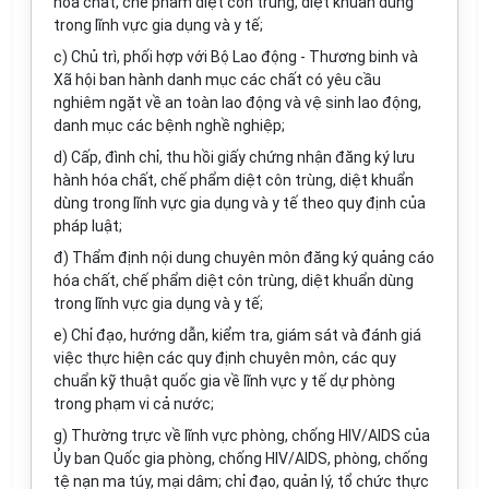
hóa chất, chế phẩm diệt côn trùng, diệt khuẩn dùng
trong lĩnh vực gia dụng và y tế;
c) Chủ trì, phối hợp với Bộ Lao động - Thương binh và
Xã hội ban hành danh mục các chất có yêu cầu
nghiêm ngặt về an toàn lao động và vệ sinh lao động,
danh mục các bệnh nghề nghiệp;
d) Cấp, đình chỉ, thu hồi giấy chứng nhận đăng ký lưu
hành hóa chất, chế phẩm diệt côn trùng, diệt khuẩn
dùng trong lĩnh vực gia dụng và y tế theo quy định của
pháp luật;
đ) Thẩm định nội dung chuyên môn đăng ký quảng cáo
hóa chất, chế phẩm diệt côn trùng, diệt khuẩn dùng
trong lĩnh vực gia dụng và y tế;
e) Chỉ đạo, hướng dẫn, kiểm tra, giám sát và đánh giá
việc thực hiện các quy định chuyên môn, các quy
chuẩn kỹ thuật quốc gia về lĩnh vực y tế dự phòng
trong phạm vi cả nước;
g) Thường trực về lĩnh vực phòng, chống HIV/AIDS của
Ủy ban Quốc gia phòng, chống HIV/AIDS, phòng, chống
tệ nạn ma túy, mại dâm; chỉ đạo, quản lý, tổ chức thực