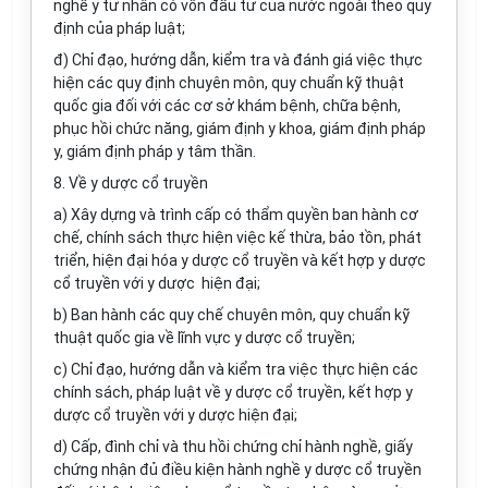
nghề y tư nhân có vốn đầu tư của nước ngoài theo quy
định của pháp luật;
đ) Chỉ đạo, hướng dẫn, kiểm tra và đánh giá việc thực
hiện các quy định chuyên môn, quy chuẩn kỹ thuật
quốc gia đối với các cơ sở khám bệnh, chữa bệnh,
phục hồi chức năng, giám định y khoa, giám định pháp
y, giám định pháp y tâm thần.
8. Về y dược cổ truyền
a) Xây dựng và trình cấp có thẩm quyền ban hành cơ
chế, chính sách thực hiện việc kế thừa, bảo tồn, phát
triển, hiện đại hóa y dược cổ truyền và kết hợp y dược
cổ truyền với y dược hiện đại;
b) Ban hành các quy chế chuyên môn, quy chuẩn kỹ
thuật quốc gia về lĩnh vực y dược cổ truyền;
c) Chỉ đạo, hướng dẫn và kiểm tra việc thực hiện các
chính sách, pháp luật về y dược cổ truyền, kết hợp y
dược cổ truyền với y dược hiện đại;
d) Cấp, đình chỉ và thu hồi chứng chỉ hành nghề, giấy
chứng nhận đủ điều kiện hành nghề y dược cổ truyền