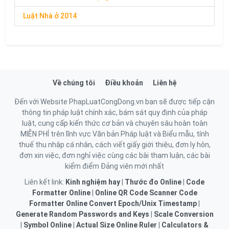
Luật Nhà ở 2014
Về chúng tôi
Điều khoản
Liên hệ
Đến với Website PhapLuatCongDong.vn bạn sẽ được tiếp cận
thông tin pháp luật chính xác, bám sát quy định của pháp
luật, cung cấp kiến thức cơ bản và chuyên sâu hoàn toàn
MIỄN PHÍ trên lĩnh vực Văn bản Pháp luật và Biểu mẫu, tính
thuế thu nhập cá nhân, cách viết giấy giới thiệu, đơn ly hôn,
đơn xin việc, đơn nghỉ việc cùng các bài tham luận, các bài
kiểm điểm Đảng viên mới nhất
Liên kết link:
Kinh nghiệm hay
|
Thước đo Online
|
Code
Formatter Online
|
Online QR Code Scanner
Code
Formatter Online
Convert Epoch/Unix Timestamp
|
Generate Random Passwords and Keys
|
Scale Conversion
|
Symbol Online
|
Actual Size Online Ruler
|
Calculators &