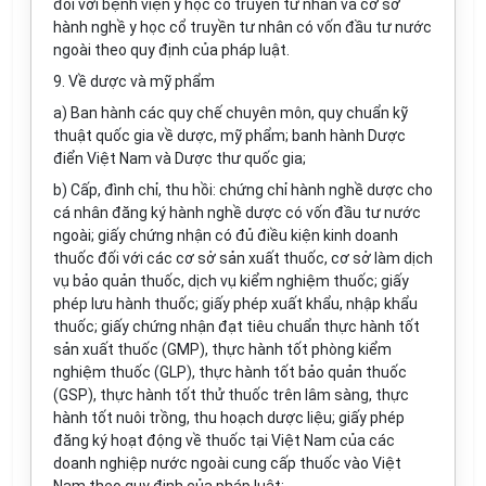
đối với bệnh viện y học cổ truyền tư nhân và cơ sở
hành nghề y học cổ truyền tư nhân có vốn đầu tư nước
ngoài theo quy định của pháp luật.
9. Về dược và mỹ phẩm
a) Ban hành các quy chế chuyên môn, quy chuẩn kỹ
thuật quốc gia về dược, mỹ phẩm; banh hành Dược
điển Việt Nam và Dược thư quốc gia;
b) Cấp, đình chỉ, thu hồi: chứng chỉ hành nghề dược cho
cá nhân đăng ký hành nghề dược có vốn đầu tư nước
ngoài; giấy chứng nhận có đủ điều kiện kinh doanh
thuốc đối với các cơ sở sản xuất thuốc, cơ sở làm dịch
vụ bảo quản thuốc, dịch vụ kiểm nghiệm thuốc; giấy
phép lưu hành thuốc; giấy phép xuất khẩu, nhập khẩu
thuốc; giấy chứng nhận đạt tiêu chuẩn thực hành tốt
sản xuất thuốc (GMP), thực hành tốt phòng kiểm
nghiệm thuốc (GLP), thực hành tốt bảo quản thuốc
(GSP), thực hành tốt thử thuốc trên lâm sàng, thực
hành tốt nuôi trồng, thu hoạch dược liệu; giấy phép
đăng ký hoạt động về thuốc tại Việt Nam của các
doanh nghiệp nước ngoài cung cấp thuốc vào Việt