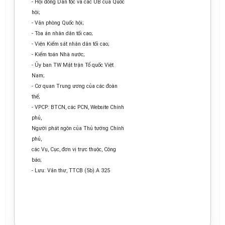
- Hội đồng Dân tộc và các UB của Quốc
hội;
- Văn phòng Quốc hội;
- Tòa án nhân dân tối cao;
- Viện Kiểm sát nhân dân tối cao;
- Kiểm toán Nhà nước;
- Ủy ban TW Mặt trận Tổ quốc Việt
Nam;
- Cơ quan Trung ương của các đoàn
thể;
- VPCP: BTCN, các PCN, Website Chính
phủ,
Người phát ngôn của Thủ tướng Chính
phủ,
các Vụ, Cục, đơn vị trực thuộc, Công
báo;
- Lưu: Văn thư, TTCB (5b).A 325