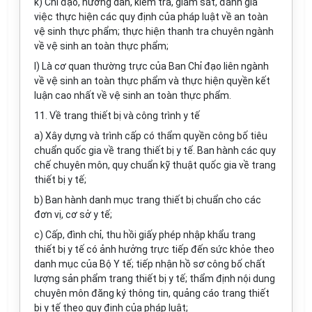
k) Chỉ đạo, hướng dẫn, kiểm tra, giám sát, đánh giá
việc thực hiện các quy định của pháp luật về an toàn
vệ sinh thực phẩm; thực hiện thanh tra chuyên ngành
về vệ sinh an toàn thực phẩm;
l) Là cơ quan thường trực của Ban Chỉ đạo liên ngành
về vệ sinh an toàn thực phẩm và thực hiện quyền kết
luận cao nhất về vệ sinh an toàn thực phẩm.
11. Về trang thiết bị và công trình y tế
a) Xây dựng và trình cấp có thẩm quyền công bố tiêu
chuẩn quốc gia về trang thiết bị y tế. Ban hành các quy
chế chuyên môn, quy chuẩn kỹ thuật quốc gia về trang
thiết bị y tế;
b) Ban hành danh mục trang thiết bị chuẩn cho các
đơn vị, cơ sở y tế;
c) Cấp, đình chỉ, thu hồi giấy phép nhập khẩu trang
thiết bị y tế có ảnh hưởng trực tiếp đến sức khỏe theo
danh mục của Bộ Y tế; tiếp nhận hồ sơ công bố chất
lượng sản phẩm trang thiết bị y tế; thẩm định nội dung
chuyên môn đăng ký thông tin, quảng cáo trang thiết
bị y tế theo quy định của pháp luật;