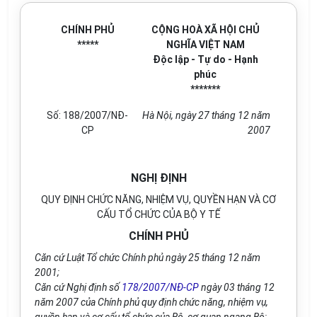
CHÍNH PHỦ
CỘNG HOÀ XÃ HỘI CHỦ
*****
NGHĨA VIỆT NAM
Độc lập - Tự do - Hạnh
phúc
*******
Số: 188/2007/NĐ-
Hà Nội, ngày 27 tháng 12 năm
CP
2007
NGHỊ ĐỊNH
QUY ĐỊNH CHỨC NĂNG, NHIỆM VỤ, QUYỀN HẠN VÀ CƠ
CẤU TỔ CHỨC CỦA BỘ Y TẾ
CHÍNH PHỦ
Căn cứ Luật Tổ chức Chính phủ ngày 25 tháng 12 năm
2001;
Căn cứ Nghị định số
178/2007/NĐ-CP
ngày 03 tháng 12
năm 2007 của Chính phủ quy định chức năng, nhiệm vụ,