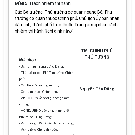
Điều 5
.
Trách nhiệm thi hành
Các Bộ trưởng, Thủ trưởng cơ quan ngang Bộ, Thủ
trưởng cơ quan thuộc Chính phủ, Chủ tịch Ủy ban nhân
dân tỉnh, thành phố trực thuộc Trung ương chịu trách
nhiệm thi hành Nghị định này./.
TM. CHÍNH PHỦ
THỦ TƯỚNG
Nơi nhận:
- Ban Bí thư Trung ương Đảng;
- Thủ tướng, các Phó Thủ tướng Chính
phủ;
- Các Bộ, cơ quan ngang Bộ,
Nguyễn Tấn Dũng
- Cơ quan thuộc Chính phủ;
- VP BCĐ TW về phòng, chống tham
nhũng;
- HĐND, UBND các tỉnh, thành phố
trực thuộc Trung ương;
- Văn phòng TW và các Ban của Đảng;
- Văn phòng Chủ tịch nước;