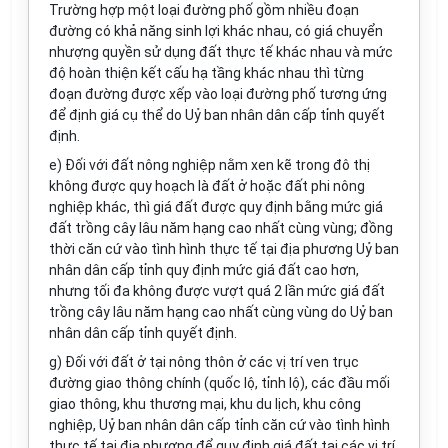
Trường hợp một loại đường phố gồm nhiều đoạn
đường có khả năng sinh lợi khác nhau, có giá chuyển
nhượng quyền sử dụng đất thực tế khác nhau và mức
độ hoàn thiện kết cấu hạ tầng khác nhau thì từng
đoạn đường được xếp vào loại đường phố tương ứng
để định giá cụ thể do Uỷ ban nhân dân cấp tỉnh quyết
định.
e) Đối với đất nông nghiệp nằm xen kẽ trong đô thị
không được quy hoạch là đất ở hoặc đất phi nông
nghiệp khác, thì giá đất được quy định bằng mức giá
đất trồng cây lâu năm hạng cao nhất cùng vùng; đồng
thời căn cứ vào tình hình thực tế tại địa phương Uỷ ban
nhân dân cấp tỉnh quy định mức giá đất cao hơn,
nhưng tối đa không được vượt quá 2 lần mức giá đất
trồng cây lâu năm hạng cao nhất cùng vùng do Uỷ ban
nhân dân cấp tỉnh quyết định.
g) Đối với đất ở tại nông thôn ở các vị trí ven trục
đường giao thông chính (quốc lộ, tỉnh lộ), các đầu mối
giao thông, khu thương mại, khu du lịch, khu công
nghiệp, Uỷ ban nhân dân cấp tỉnh căn cứ vào tình hình
thực tế tại địa phương để quy định giá đất tại các vị trí