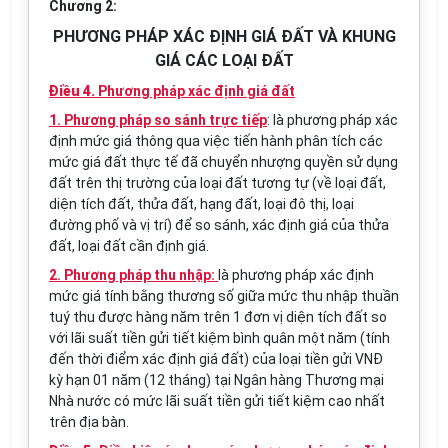
Chương 2:
PHƯƠNG PHÁP XÁC ĐỊNH GIÁ ĐẤT VÀ KHUNG
GIÁ CÁC LOẠI ĐẤT
Điều 4.
Phương pháp xác định giá đất
1. Phương pháp so sánh trực tiếp
: là phương pháp xác
định mức giá thông qua việc tiến hành phân tích các
mức giá đất thực tế đã chuyển nhượng quyền sử dụng
đất trên thị trường của loại đất tương tự (về loại đất,
diện tích đất, thửa đất, hạng đất, loại đô thị, loại
đường phố và vị trí) để so sánh, xác định giá của thửa
đất, loại đất cần định giá.
2. Phương pháp thu nhập:
là phương pháp xác định
mức giá tính bằng thương số giữa mức thu nhập thuần
tuý thu được hàng năm trên 1 đơn vị diện tích đất so
với lãi suất tiền gửi tiết kiệm bình quân một năm (tính
đến thời điểm xác định giá đất) của loại tiền gửi VNĐ
kỳ hạn 01 năm (12 tháng) tại Ngân hàng Thương mại
Nhà nước có mức lãi suất tiền gửi tiết kiệm cao nhất
trên địa bàn.