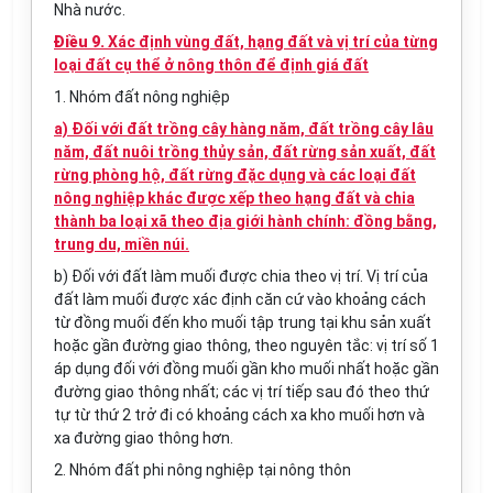
Nhà nước.
Điều 9.
Xác định vùng đất, hạng đất và vị trí của từng
loại đất cụ thể ở nông thôn để định giá đất
1. Nhóm đất nông nghiệp
a) Đối với đất trồng cây hàng năm, đất trồng cây lâu
năm, đất nuôi trồng thủy sản, đất rừng sản xuất, đất
rừng phòng hộ, đất rừng đặc dụng và các loại đất
nông nghiệp khác được xếp theo hạng đất và chia
thành ba loại xã theo địa giới hành chính: đồng bằng,
trung du, miền núi.
b) Đối với đất làm muối được chia theo vị trí. Vị trí của
đất làm muối được xác định căn cứ vào khoảng cách
từ đồng muối đến kho muối tập trung tại khu sản xuất
hoặc gần đường giao thông, theo nguyên tắc: vị trí số 1
áp dụng đối với đồng muối gần kho muối nhất hoặc gần
đường giao thông nhất; các vị trí tiếp sau đó theo thứ
tự từ thứ 2 trở đi có khoảng cách xa kho muối hơn và
xa đường giao thông hơn.
2. Nhóm đất phi nông nghiệp tại nông thôn