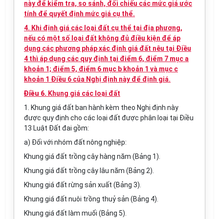
này để kiểm tra, so sánh, đối chiếu các mức giá ước
tính để quyết định mức giá cụ thể.
4. Khi định giá các loại đất cụ thể tại địa phương,
nếu có một số loại đất không đủ điều kiện để áp
dụng các phương pháp xác định giá đất nêu tại Điều
4 thì áp dụng các quy định tại điểm 6, điểm 7 mục a
khoản 1; điểm 5, điểm 6 mục b khoản 1 và mục c
khoản 1 Điều 6 của Nghị định này để định giá.
Điều 6.
Khung giá các loại đất
1. Khung giá đất ban hành kèm theo Nghị định này
được quy định cho các loại đất được phân loại tại Điều
13 Luật Đất đai gồm:
a) Đối với nhóm đất nông nghiệp:
Khung giá đất trồng cây hàng năm (Bảng 1).
Khung giá đất trồng cây lâu năm (Bảng 2).
Khung giá đất rừng sản xuất (Bảng 3).
Khung giá đất nuôi trồng thuỷ sản (Bảng 4).
Khung giá đất làm muối (Bảng 5).