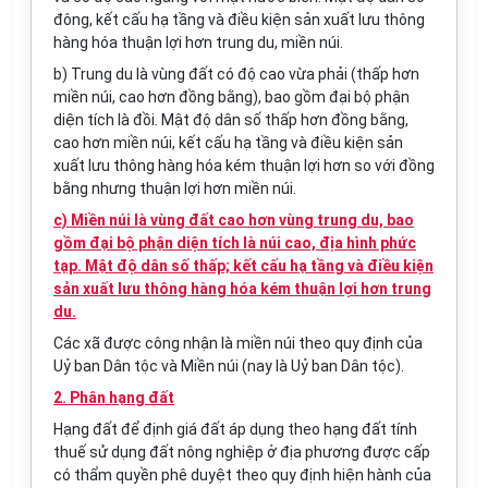
đông, kết cấu hạ tầng và điều kiện sản xuất lưu thông
hàng hóa thuận lợi hơn trung du, miền núi.
b) Trung du là vùng đất có độ cao vừa phải (thấp hơn
miền núi, cao hơn đồng bằng), bao gồm đại bộ phận
diện tích là đồi. Mật độ dân số thấp hơn đồng bằng,
cao hơn miền núi, kết cấu hạ tầng và điều kiện sản
xuất lưu thông hàng hóa kém thuận lợi hơn so với đồng
bằng nhưng thuận lợi hơn miền núi.
c) Miền núi là vùng đất cao hơn vùng trung du, bao
gồm đại bộ phận diện tích là núi cao, địa hình phức
tạp. Mật độ dân số thấp; kết cấu hạ tầng và điều kiện
sản xuất lưu thông hàng hóa kém thuận lợi hơn trung
du.
Các xã được công nhận là miền núi theo quy định của
Uỷ ban Dân tộc và Miền núi (nay là Uỷ ban Dân tộc).
2. Phân hạng đất
Hạng đất để định giá đất áp dụng theo hạng đất tính
thuế sử dụng đất nông nghiệp ở địa phương được cấp
có thẩm quyền phê duyệt theo quy định hiện hành của