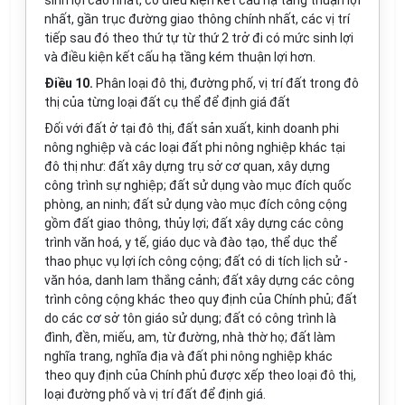
sinh lợi cao nhất, có điều kiện kết cấu hạ tầng thuận lợi
nhất, gần trục đường giao thông chính nhất, các vị trí
tiếp sau đó theo thứ tự từ thứ 2 trở đi có mức sinh lợi
và điều kiện kết cấu hạ tầng kém thuận lợi hơn.
Điều 10.
Phân loại đô thị, đường phố, vị trí đất trong đô
thị của từng loại đất cụ thể để định giá đất
Đối với đất ở tại đô thị, đất sản xuất, kinh doanh phi
nông nghiệp và các loại đất phi nông nghiệp khác tại
đô thị như: đất xây dựng trụ sở cơ quan, xây dựng
công trình sự nghiệp; đất sử dụng vào mục đích quốc
phòng, an ninh; đất sử dụng vào mục đích công cộng
gồm đất giao thông, thủy lợi; đất xây dựng các công
trình văn hoá, y tế, giáo dục và đào tạo, thể dục thể
thao phục vụ lợi ích công cộng; đất có di tích lịch sử -
văn hóa, danh lam thắng cảnh; đất xây dựng các công
trình công cộng khác theo quy định của Chính phủ; đất
do các cơ sở tôn giáo sử dụng; đất có công trình là
đình, đền, miếu, am, từ đường, nhà thờ họ; đất làm
nghĩa trang, nghĩa địa và đất phi nông nghiệp khác
theo quy định của Chính phủ được xếp theo loại đô thị,
loại đường phố và vị trí đất để định giá.