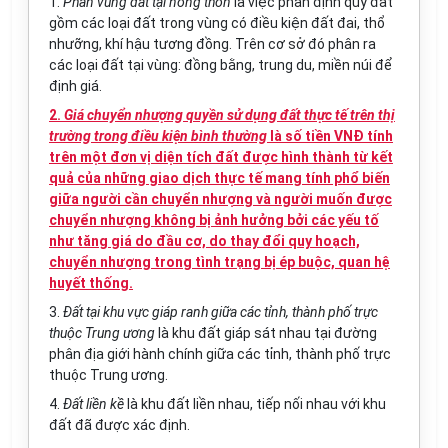
1.
Phân vùng đất tại nông thôn
là việc phân định quỹ đất
gồm các loại đất trong vùng có điều kiện đất đai, thổ
nhưỡng, khí hậu tương đồng. Trên cơ sở đó phân ra
các loại đất tại vùng: đồng bằng, trung du, miền núi để
định giá.
2.
Giá chuyển nhượng quyền sử dụng đất thực tế trên thị
trường trong điều kiện bình thường
là số tiền VNĐ tính
trên một đơn vị diện tích đất được hình thành từ kết
quả của những giao dịch thực tế mang tính phổ biến
giữa người cần chuyển nhượng và người muốn được
chuyển nhượng không bị ảnh hưởng bởi các yếu tố
như tăng giá do đầu cơ, do thay đổi quy hoạch,
chuyển nhượng trong tình trạng bị ép buộc, quan hệ
huyết thống.
3.
Đất tại khu vực giáp ranh giữa các tỉnh, thành phố trực
thuộc Trung ương
là khu đất giáp sát nhau tại đường
phân địa giới hành chính giữa các tỉnh, thành phố trực
thuộc Trung ương.
4.
Đất liền kề
là khu đất liền nhau, tiếp nối nhau với khu
đất đã được xác định.