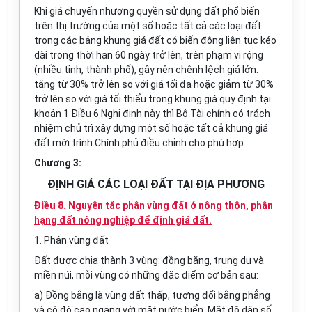
Khi giá chuyển nhượng quyền sử dụng đất phổ biến
trên thị trường của một số hoặc tất cả các loại đất
trong các bảng khung giá đất có biến động liên tục kéo
dài trong thời hạn 60 ngày trở lên, trên phạm vi rộng
(nhiều tỉnh, thành phố), gây nên chênh lệch giá lớn:
tăng từ 30% trở lên so với giá tối đa hoặc giảm từ 30%
trở lên so với giá tối thiểu trong khung giá quy định tại
khoản 1 Điều 6 Nghị định này thì Bộ Tài chính có trách
nhiệm chủ trì xây dựng một số hoặc tất cả khung giá
đất mới trình Chính phủ điều chỉnh cho phù hợp.
Chương 3:
ĐỊNH GIÁ CÁC LOẠI ĐẤT TẠI ĐỊA PHƯƠNG
Điều 8.
Nguyên tắc phân vùng đất ở nông thôn, phân
hạng đất nông nghiệp để định giá đất.
1. Phân vùng đất
Đất được chia thành 3 vùng: đồng bằng, trung du và
miền núi, mỗi vùng có những đặc điểm cơ bản sau:
a) Đồng bằng là vùng đất thấp, tương đối bằng phẳng
và có độ cao ngang với mặt nước biển. Mật độ dân số