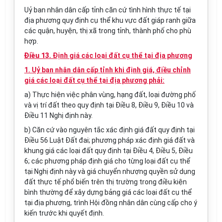
Uỷ ban nhân dân cấp tỉnh căn cứ tình hình thực tế tại
địa phương quy định cụ thể khu vực đất giáp ranh giữa
các quận, huyện, thị xã trong tỉnh, thành phố cho phù
hợp.
Điều 13.
Định giá các loại đất cụ thể tại địa phương
1. Uỷ ban nhân dân cấp tỉnh khi định giá, điều chỉnh
giá các loại đất cụ thể tại địa phương phải:
a) Thực hiện việc phân vùng, hạng đất, loại đường phố
và vị trí đất theo quy định tại Điều 8, Điều 9, Điều 10 và
Điều 11 Nghị định này.
b) Căn cứ vào nguyên tắc xác định giá đất quy định tại
Điều 56 Luật Đất đai; phương pháp xác định giá đất và
khung giá các loại đất quy định tại Điều 4, Điều 5, Điều
6; các phương pháp định giá cho từng loại đất cụ thể
tại Nghị định này và giá chuyển nhượng quyền sử dụng
đất thực tế phổ biến trên thị trường trong điều kiện
bình thường để xây dựng bảng giá các loại đất cụ thể
tại địa phương, trình Hội đồng nhân dân cùng cấp cho ý
kiến trước khi quyết định.