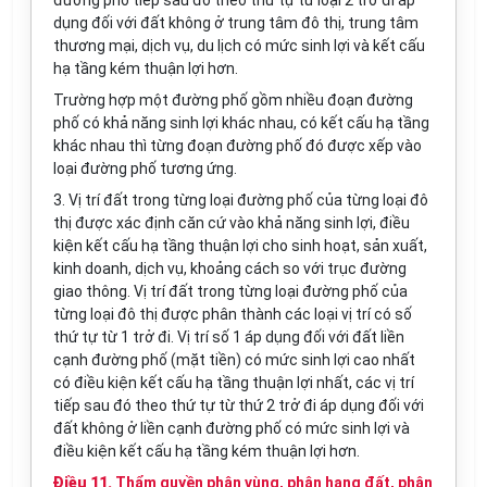
đường phố tiếp sau đó theo thứ tự từ loại 2 trở đi áp
dụng đối với đất không ở trung tâm đô thị, trung tâm
thương mại, dịch vụ, du lịch có mức sinh lợi và kết cấu
hạ tầng kém thuận lợi hơn.
Trường hợp một đường phố gồm nhiều đoạn đường
phố có khả năng sinh lợi khác nhau, có kết cấu hạ tầng
khác nhau thì từng đoạn đường phố đó được xếp vào
loại đường phố tương ứng.
3. Vị trí đất trong từng loại đường phố của từng loại đô
thị được xác định căn cứ vào khả năng sinh lợi, điều
kiện kết cấu hạ tầng thuận lợi cho sinh hoạt, sản xuất,
kinh doanh, dịch vụ, khoảng cách so với trục đường
giao thông. Vị trí đất trong từng loại đường phố của
từng loại đô thị được phân thành các loại vị trí có số
thứ tự từ 1 trở đi. Vị trí số 1 áp dụng đối với đất liền
cạnh đường phố (mặt tiền) có mức sinh lợi cao nhất
có điều kiện kết cấu hạ tầng thuận lợi nhất, các vị trí
tiếp sau đó theo thứ tự từ thứ 2 trở đi áp dụng đối với
đất không ở liền cạnh đường phố có mức sinh lợi và
điều kiện kết cấu hạ tầng kém thuận lợi hơn.
Điều 11.
Thẩm quyền phân vùng, phân hạng đất, phân