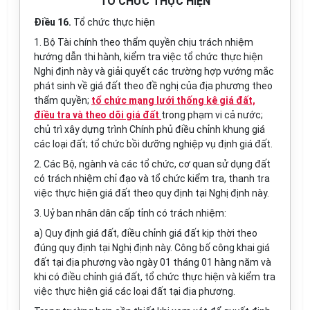
TỔ CHỨC THỰC HIỆN
Điều 16.
Tổ chức thực hiện
1. Bộ Tài chính theo thẩm quyền chịu trách nhiệm
hướng dẫn thi hành, kiểm tra việc tổ chức thực hiện
Nghị định này và giải quyết các trường hợp vướng mắc
phát sinh về giá đất theo đề nghị của địa phương theo
thẩm quyền
;
tổ chức mạng lưới thống kê giá đất,
điều tra và theo dõi giá đất
trong phạm vi cả nước;
chủ trì xây dựng trình Chính phủ điều chỉnh khung giá
các loại đất; tổ chức bồi dưỡng nghiệp vụ định giá đất.
2. Các Bộ, ngành và các tổ chức, cơ quan sử dụng đất
có trách nhiệm chỉ đạo và tổ chức kiểm tra, thanh tra
việc thực hiện giá đất theo quy định tại Nghị định này.
3. Uỷ ban nhân dân cấp tỉnh có trách nhiệm:
a) Quy định giá đất, điều chỉnh giá đất kịp thời theo
đúng quy định tại Nghị định này. Công bố công khai giá
đất tại địa phương vào ngày 01 tháng 01 hàng năm và
khi có điều chỉnh giá đất, tổ chức thực hiện và kiểm tra
việc thực hiện giá các loại đất tại địa phương.