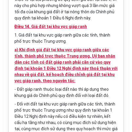
này cho phù hợp nhưng không vượt quá 3 lần mức giá
tối đa của khung giá đất ở tại nông thôn do Chính phủ
quy định tại khoản 1 Điều 6 Nghị định này.
Điều 14.
Giá đất tại khu vực giáp ranh
1. Giá đất tại khu vực giáp ranh giữa các tỉnh, thành
phố trực thuộc Trung ương.
a) Khi định giá đất tại khu vực giáp ranh giữa các
tỉnh, thành phố trực thuộc Trung ương, Uỷ ban nhân
dân các tỉnh có đất giáp ranh phải căn cứ vào quy
định tại khoản 1 Điều 12 Nghị định này thoả thuận với
nhau về giá đất, kế hoạch điều chỉnh giá đất tại khu
vực giáp ranh, theo nguyên tắc:
- Đất giáp ranh thuộc loại đất nào thì áp dụng theo
khung giá do Chính phủ quy định đối với loại đất đó.
- Đối với đất tại khu vực giáp ranh giữa các tỉnh, thành
phố trực thuộc Trung ương như quy định tại khoản 1
Điều 12 Nghị định này nếu có điều kiện tự nhiên, kết
cấu hạ tầng như nhau, có cùng mục đích sử dụng hiện
tại, cùng mục đích sử dụng theo quy hoạch thì mức giá