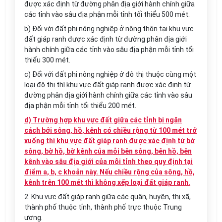
được xác định từ đường phân địa giới hành chính giữa
các tỉnh vào sâu địa phận mỗi tỉnh tối thiểu 500 mét.
b) Đối với đất phi nông nghiệp ở nông thôn tại khu vực
đất giáp ranh được xác định từ đường phân địa giới
hành chính giữa các tỉnh vào sâu địa phận mỗi tỉnh tối
thiểu 300 mét.
c) Đối với đất phi nông nghiệp ở đô thị thuộc cùng một
loại đô thị thì khu vực đất giáp ranh được xác định từ
đường phân địa giới hành chính giữa các tỉnh vào sâu
địa phận mỗi tỉnh tối thiểu 200 mét.
d) Trường hợp khu vực đất giữa các tỉnh bị ngăn
cách bởi sông, hồ, kênh có chiều rộng từ 100 mét trở
xuống thì khu vực đất giáp ranh được xác định từ bờ
sông, bờ hồ, bờ kênh của mỗi bên sông, bên hồ, bên
kênh vào sâu địa giới của mỗi tỉnh theo quy định tại
điểm a, b, c khoản này. Nếu chiều rộng của sông, hồ,
kênh trên 100 mét thì không xếp loại đất giáp ranh.
2. Khu vực đất giáp ranh giữa các quận, huyện, thị xã,
thành phố thuộc tỉnh, thành phố trực thuộc Trung
ương.