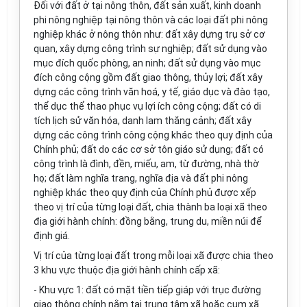
Đối với đất ở tại nông thôn, đất sản xuất, kinh doanh
phi nông nghiệp tại nông thôn và các loại đất phi nông
nghiệp khác ở nông thôn như: đất xây dựng trụ sở cơ
quan, xây dựng công trình sự nghiệp; đất sử dụng vào
mục đích quốc phòng, an ninh; đất sử dụng vào mục
đích công cộng gồm đất giao thông, thủy lợi; đất xây
dựng các công trình văn hoá, y tế, giáo dục và đào tạo,
thể dục thể thao phục vụ lợi ích công cộng; đất có di
tích lịch sử văn hóa, danh lam thắng cảnh; đất xây
dựng các công trình công cộng khác theo quy định của
Chính phủ; đất do các cơ sở tôn giáo sử dụng; đất có
công trình là đình, đền, miếu, am, từ đường, nhà thờ
họ; đất làm nghĩa trang, nghĩa địa và đất phi nông
nghiệp khác theo quy định của Chính phủ được xếp
theo vị trí của từng loại đất, chia thành ba loại xã theo
địa giới hành chính: đồng bằng, trung du, miền núi để
định giá.
Vị trí của từng loại đất trong mỗi loại xã được chia theo
3 khu vực thuộc địa giới hành chính cấp xã:
- Khu vực 1: đất có mặt tiền tiếp giáp với trục đường
giao thông chính nằm tại trung tâm xã hoặc cụm xã