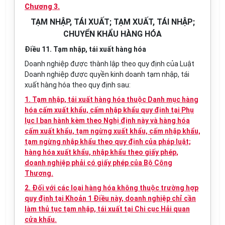
Chương 3.
TẠM NHẬP, TÁI XUẤT; TẠM XUẤT, TÁI NHẬP;
CHUYỂN KHẨU HÀNG HÓA
Điều 11. Tạm nhập, tái xuất hàng hóa
Doanh nghiệp được thành lập theo quy định của Luật
Doanh nghiệp được quyền kinh doanh tạm nhập, tái
xuất hàng hóa theo quy định sau:
1. Tạm nhập, tái xuất hàng hóa thuộc Danh mục hàng
hóa cấm xuất khẩu, cấm nhập khẩu quy định tại Phụ
lục I ban hành kèm theo Nghị định này và hàng hóa
cấm xuất khẩu, tạm ngừng xuất khẩu, cấm nhập khẩu,
tạm ngừng nhập khẩu theo quy định của pháp luật;
hàng hóa xuất khẩu, nhập khẩu theo giấy phép,
doanh nghiệp phải có giấy phép của Bộ Công
Thương.
2. Đối với các loại hàng hóa không thuộc trường hợp
quy định tại Khoản 1 Điều này, doanh nghiệp chỉ cần
làm thủ tục tạm nhập, tái xuất tại Chi cục Hải quan
cửa khẩu.