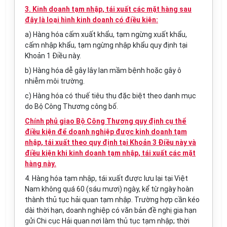
3. Kinh doanh tạm nhập, tái xuất các mặt hàng sau
đây là loại hình kinh doanh có điều kiện:
a) Hàng hóa cấm xuất khẩu, tạm ngừng xuất khẩu,
cấm nhập khẩu, tạm ngừng nhập khẩu quy định tại
Khoản 1 Điều này.
b) Hàng hóa dễ gây lây lan mầm bệnh hoặc gây ô
nhiễm môi trường.
c) Hàng hóa có thuế tiêu thụ đặc biệt theo danh mục
do Bộ Công Thương công bố.
Chính phủ giao Bộ Công Thương quy định cụ thể
điều kiện để doanh nghiệp được kinh doanh tạm
nhập, tái xuất theo quy định tại Khoản 3 Điều này và
điều kiện khi kinh doanh tạm nhập, tái xuất các mặt
hàng này.
4. Hàng hóa tạm nhập, tái xuất được lưu lại tại Việt
Nam không quá 60 (sáu mươi) ngày, kể từ ngày hoàn
thành thủ tục hải quan tạm nhập. Trường hợp cần kéo
dài thời hạn, doanh nghiệp có văn bản đề nghị gia hạn
gửi Chi cục Hải quan nơi làm thủ tục tạm nhập; thời