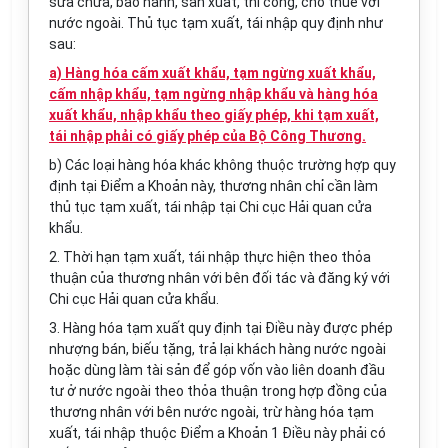
sửa chữa, bảo hành, sản xuất, thi công, cho thuê với
nước ngoài. Thủ tục tạm xuất, tái nhập quy định như
sau:
a) Hàng hóa cấm xuất khẩu, tạm ngừng xuất khẩu,
cấm nhập khẩu, tạm ngừng nhập khẩu và hàng hóa
xuất khẩu, nhập khẩu theo giấy phép, khi tạm xuất,
tái nhập phải có giấy phép của Bộ Công Thương.
b) Các loại hàng hóa khác không thuộc trường hợp quy
định tại Điểm a Khoản này, thương nhân chỉ cần làm
thủ tục tạm xuất, tái nhập tại Chi cục Hải quan cửa
khẩu.
2. Thời hạn tạm xuất, tái nhập thực hiện theo thỏa
thuận của thương nhân với bên đối tác và đăng ký với
Chi cục Hải quan cửa khẩu.
3. Hàng hóa tạm xuất quy định tại Điều này được phép
nhượng bán, biếu tặng, trả lại khách hàng nước ngoài
hoặc dùng làm tài sản để góp vốn vào liên doanh đầu
tư ở nước ngoài theo thỏa thuận trong hợp đồng của
thương nhân với bên nước ngoài, trừ hàng hóa tạm
xuất, tái nhập thuộc Điểm a Khoản 1 Điều này phải có