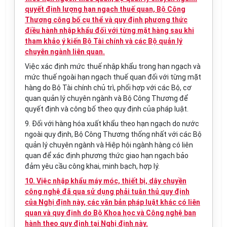
quyết định lượng hạn ngạch thuế quan, Bộ Công
Thương công bố cụ thể và quy định phương thức
điều hành nhập khẩu đối với từng mặt hàng sau khi
tham khảo ý kiến Bộ Tài chính và các Bộ quản lý
chuyên ngành liên quan.
Việc xác định mức thuế nhập khẩu trong hạn ngạch và
mức thuế ngoài hạn ngạch thuế quan đối với từng mặt
hàng do Bộ Tài chính chủ trì, phối hợp với các Bộ, cơ
quan quản lý chuyên ngành và Bộ Công Thương để
quyết định và công bố theo quy định của pháp luật.
9. Đối với hàng hóa xuất khẩu theo hạn ngạch do nước
ngoài quy định, Bộ Công Thương thống nhất với các Bộ
quản lý chuyên ngành và Hiệp hội ngành hàng có liên
quan để xác định phương thức giao hạn ngạch bảo
đảm yêu cầu công khai, minh bạch, hợp lý.
10. Việc nhập khẩu máy móc, thiết bị, dây chuyền
công nghệ đã qua sử dụng phải tuân thủ quy định
của Nghị định này, các văn bản pháp luật khác có liên
quan và quy định do Bộ Khoa học và Công nghệ ban
hành theo quy định tại Nghị định này.