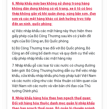
6. Nhập khẩu máy bay không sử dụng trong hàng
không dân dụng không có vũ trang, xe ô tô có bọc
thép không gắn vũ khí quân dụng; súng bắn sơn, đạn
sơn và các mặt hàng khác có ảnh hưởng trực tiếp
đến an ninh, quốc phòng:
a) Việc nhập khẩu các mặt hàng này thực hiện theo
giấy phép của Bộ Công Thương sau khi có ý kiến đề
nghị của Bộ Công an, Bộ Quốc phòng.
b) Bộ Công Thương trao đổi với Bộ Quốc phòng, Bộ
Công an để công bố danh mục và quy định cụ thể việc
cấp phép nhập khẩu các mặt hàng này.
7. Nhập khẩu gỗ các loại từ các nước có chung đường
biên giới: Bộ Công Thương hướng dẫn cụ thể việc nhập
khẩu, cửa khẩu nhập khẩu phù hợp pháp luật Việt Nam
và các nước cũng như các thỏa thuận có liên quan của
Việt Nam với các nước và văn bản chỉ đạo của Thủ
tướng Chính phủ.
8. Nhập khẩu hàng hóa theo hạn ngạch thuế quan:
Đối với hàng hóa thuộc danh mục quản lý nhập khẩu
theo hạn ngạch thuế quan, Bộ quản lý chuyên ngành