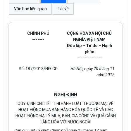
Văn bản liên quan
Tải về
CHÍNH PHỦ
CỘNG HÒA XÃ HỘI CHỦ
-------
NGHĨA VIỆT NAM
Độc lập – Tự do – Hạnh
phúc
--------------
Số: 187/2013/NĐ-CP
Hà Nội, ngày 20 tháng 11
năm 2013
NGHỊ ĐỊNH
QUY ĐỊNH CHI TIẾT THI HÀNH LUẬT THƯƠNG MẠI VỀ
HOẠT ĐỘNG MUA BÁN HÀNG HÓA QUỐC TẾ VÀ CÁC
HOẠT ĐỘNG ĐẠI LÝ MUA, BÁN, GIA CÔNG VÀ QUÁ CẢNH
HÀNG HÓA VỚI NƯỚC NGOÀI
Căn cứ Luật Tổ chức Chính phủ ngày 25 tháng 12 năm