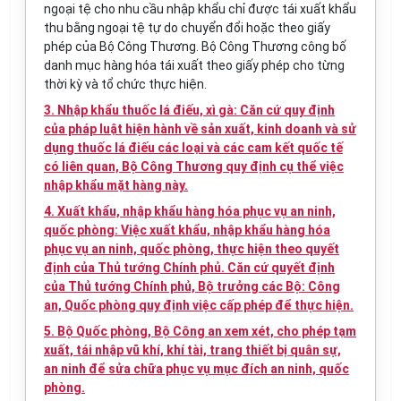
ngoại tệ cho nhu cầu nhập khẩu chỉ được tái xuất khẩu
thu bằng ngoại tệ tự do chuyển đổi hoặc theo giấy
phép của Bộ Công Thương. Bộ Công Thương công bố
danh mục hàng hóa tái xuất theo giấy phép cho từng
thời kỳ và tổ chức thực hiện.
3. Nhập khẩu thuốc lá điếu, xì gà: Căn cứ quy định
của pháp luật hiện hành về sản xuất, kinh doanh và sử
dụng thuốc lá điếu các loại và các cam kết quốc tế
có liên quan, Bộ Công Thương quy định cụ thể việc
nhập khẩu mặt hàng này.
4. Xuất khẩu, nhập khẩu hàng hóa phục vụ an ninh,
quốc phòng: Việc xuất khẩu, nhập khẩu hàng hóa
phục vụ an ninh, quốc phòng, thực hiện theo quyết
định của Thủ tướng Chính phủ. Căn cứ quyết định
của Thủ tướng Chính phủ, Bộ trưởng các Bộ: Công
an, Quốc phòng quy định việc cấp phép để thực hiện.
5. Bộ Quốc phòng, Bộ Công an xem xét, cho phép tạm
xuất, tái nhập vũ khí, khí tài, trang thiết bị quân sự,
an ninh để sửa chữa phục vụ mục đích an ninh, quốc
phòng.