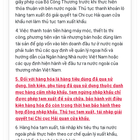
giấy phép của Bộ Công Thương trước khi thực hiện
thỏa thuận với bên nước ngoài. Thủ tục thanh khoản lô
hàng tạm xuất đó giải quyết tại Chi cục Hải quan cửa
khẩu nơi làm thủ tục tạm xuất khẩu.
4. Việc thanh toán tiền hàng máy móc, thiết bị thi
công, phương tiện vận tải nhượng bán hoặc dùng làm
tài sản để góp vốn vào liên doanh đầu tư ở nước ngoài
phải tuân thủ các quy định về quản lý ngoại hối và
hướng dẫn của Ngân hàng Nhà nước Việt Nam hoặc
các quy định hiện hành về đầu tư ra nước ngoài của
thương nhân Việt Nam.
5. Đối với hàng hóa là hàng tiêu dùng đã qua sử
dụng, linh kiện, phụ tùng đã qua sử dụng thuộc danh
mục hàng cấm nhập khẩu, tạm ngừng nhập khẩu chỉ
được phép tạm xuất để sửa chữa, bảo hành với điều
kiện hàng hóa đó còn trong thời hạn bảo hành theo
hợp đồng nhập khẩu. Thủ tục tạm xuất, tái nhập giải
quyết tại Chi cục Hải quan cửa khẩu.
6. Hàng hóa tạm xuất, tái nhập khi tiêu thụ tại nước
ngoài phải thực hiện theo cơ chế quản lý xuất khẩu,