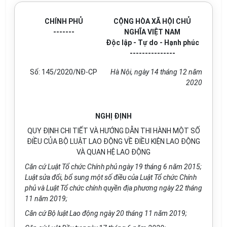
CHÍNH PHỦ
CỘNG HÒA XÃ HỘI CHỦ
-------
NGHĨA VIỆT NAM
Độc lập - Tự do - Hạnh phúc
---------------
Số: 1
45/2020
/N
Đ
-CP
Hà Nội, ngày 14 tháng 12 năm
2020
NGHỊ ĐỊNH
QUY ĐỊNH CHI TIẾT VÀ HƯỚNG DẪN THI HÀNH MỘT SỐ
ĐIỀU CỦA BỘ LUẬT LAO ĐỘNG VỀ ĐIỀU KIỆN LAO ĐỘNG
VÀ QUAN HỆ LAO ĐỘNG
Căn cứ Luật Tổ chức Chính phủ ngày 19 tháng 6 năm 2015;
Luật sửa đổi, bổ sung một số điều của Luật Tổ chức Chính
phủ và Luật Tổ chức chính quyền địa phương ngày 22 tháng
11 năm 2019;
Căn cứ Bộ luật Lao động ngày 20 tháng 11 năm 2019;