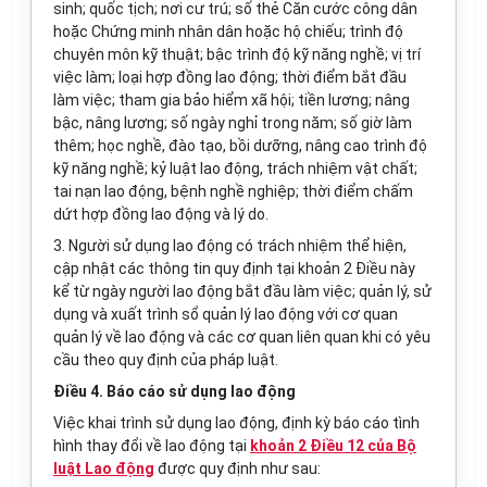
sinh; quốc tịch; nơi cư trú; số thẻ Căn cước công dân
hoặc Chứng minh nhân dân hoặc hộ chiếu; trình độ
chuyên môn kỹ thuật; bậc trình độ kỹ năng nghề; vị trí
việc làm; loại hợp đồng lao động; thời điểm bắt đầu
làm việc; tham gia bảo hiểm xã hội; tiền lương; nâng
bậc, nâng lương; số ngày nghỉ trong năm; số giờ làm
thêm; học nghề, đào tạo, bồi dưỡng, nâng cao trình độ
kỹ năng nghề; kỷ luật lao động, trách nhiệm vật chất;
tai nạn lao động, bệnh nghề nghiệp; thời điểm chấm
dứt hợp đồng lao động và lý do.
3. Người sử dụng lao động có trách nhiệm thể hiện,
cập nhật các thông tin quy định tại khoản 2 Điều này
kể từ ngày người lao động bắt đầu làm việc; quản lý, sử
dụng và xuất trình sổ quản lý lao động với cơ quan
quản lý về lao động và các cơ quan liên quan khi có yêu
cầu theo quy định của pháp luật.
Điều 4. Báo cáo sử dụng lao động
Việc khai trình sử dụng lao động, định kỳ báo cáo tình
hình thay đổi về lao động tại
khoản 2 Điều 12 của Bộ
luật Lao động
được quy định như sau: