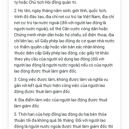
ty hoặc Chủ tịch Hội đồng quản trị.
2. Họ tên; ngày tháng năm sinh; giới tính; quốc tịch;
trình độ đào tạo; địa chỉ nơi cư trú tại Việt Nam, địa chỉ
nơi cư trú tại nước ngoài (đối với người lao động là
người nước ngoài); số thẻ Căn cước công dân hoặc
Chứng minh nhân dân hoặc hộ chiếu; số điện thoại, địa
chỉ liên lạc; số Giấy phép lao động do cơ quan nhà nước
có thẩm quyền cấp hoặc văn bản xác nhận không
thuộc diện cấp Giấy phép lao động; các giấy tờ khác
theo yêu cầu của người sử dụng lao động (đối với
người lao động là người nước ngoài) nếu có của người
lao động được thuê làm giám đốc.
3. Công việc được làm, không được làm và nghĩa vụ
gắn với kết quả thực hiện công việc của người lao
động được thuê làm giám đốc.
4. Địa điểm làm việc của người lao động được thuê
làm giám đốc.
5. Thời hạn của hợp đồng lao động do hai bên thỏa
thuận tối đa không quá 36 tháng. Đối với người lao
động là người nước ngoài được thuê làm giám đốc thì