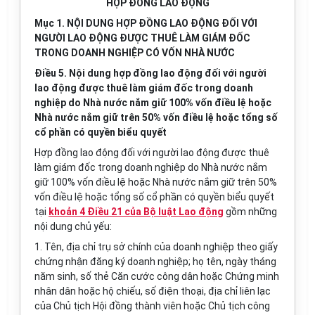
HỢP ĐỒNG LAO ĐỘNG
Mục 1. NỘI DUNG HỢP ĐỒNG LAO ĐỘNG ĐỐI VỚI
NGƯỜI LAO ĐỘNG ĐƯỢC THUÊ LÀM GIÁM ĐỐC
TRONG DOANH NGHIỆP CÓ VỐN NHÀ NƯỚC
Điều 5. Nội dung hợp đồng lao động đối với người
lao động được thuê làm giám đốc trong doanh
nghiệp do Nhà nước nắm giữ 100% vốn điều lệ hoặc
Nhà nước nắm giữ trên 50% vốn điều lệ hoặc tổng số
cổ phần có quyền biểu quyết
Hợp đồng lao động đối với người lao động được thuê
làm giám đốc trong doanh nghiệp do Nhà nước nắm
giữ 100% vốn điều lệ hoặc Nhà nước nắm giữ trên 50%
vốn điều lệ hoặc tổng số cổ phần có quyền biểu quyết
tại
khoản 4 Điều 21 của Bộ luật Lao động
gồm những
nội dung chủ yếu:
1. Tên, địa chỉ trụ sở chính của doanh nghiệp theo giấy
chứng nhận đăng ký doanh nghiệp; họ tên, ngày tháng
năm sinh, số thẻ Căn cước công dân hoặc Chứng minh
nhân dân hoặc hộ chiếu, số điện thoại, địa chỉ liên lạc
của Chủ tịch Hội đồng thành viên hoặc Chủ tịch công