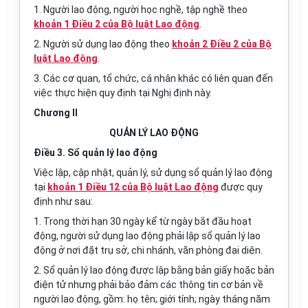
1. Người lao động, người học nghề, tập nghề theo
khoản 1 Điều 2 của Bộ luật Lao động
.
2. Người sử dụng lao động theo
khoản 2 Điều 2 của Bộ
luật Lao động
.
3. Các cơ quan, tổ chức, cá nhân khác có liên quan đến
việc thực hiện quy định tại Nghị định này.
Chương II
QUẢN LÝ LAO ĐỘNG
Điều 3. Sổ quản lý lao động
Việc lập, cập nhật, quản lý, sử dụng sổ quản lý lao động
tại
khoản 1 Điều 12 của Bộ luật Lao động
được quy
định như sau:
1. Trong thời hạn 30 ngày kể từ ngày bắt đầu hoạt
động, người sử dụng lao động phải lập sổ quản lý lao
động ở nơi đặt trụ sở, chi nhánh, văn phòng đại diện.
2. Sổ quản lý lao động được lập bằng bản giấy hoặc bản
điện tử nhưng phải bảo đảm các thông tin cơ bản về
người lao động, gồm: họ tên; giới tính; ngày tháng năm