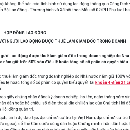
ội không thể báo cáo tình hình sử dụng lao động thông qua Cổng Dịch 
ến Bộ Lao động - Thương binh và Xã hội theo Mẫu số 02/PLI Phụ lục I b
HỢP ĐỒNG LAO ĐỘNG
I VỚI NGƯỜI LAO ĐỘNG ĐƯỢC THUÊ LÀM GIÁM ĐỐC TRONG DOANH
 người lao động được thuê làm giám đốc trong doanh nghiệp do Nhà
 nắm giữ trên 50% vốn điều lệ hoặc tổng số cổ phần có quyền biểu
ợc thuê làm giám đốc trong doanh nghiệp do Nhà nước nắm giữ 100% v
ều lệ hoặc tổng số cổ phần có quyền biểu quyết tại
khoản 4 Điều 21 c
:
 theo giấy chứng nhận đăng ký doanh nghiệp; họ tên, ngày tháng năm si
 dân hoặc hộ chiếu, số điện thoại, địa chỉ liên lạc của Chủ tịch Hội đ
 Hội đồng quản trị.
ịch; trình độ đào tạo; địa chỉ nơi cư trú tại Việt Nam, địa chỉ nơi cư trú 
nước ngoài); số thẻ Căn cước công dân hoặc Chứng minh nhân dân hoặc
y phép lao động do cơ quan nhà nước có thẩm quyền cấp hoặc văn bản xác