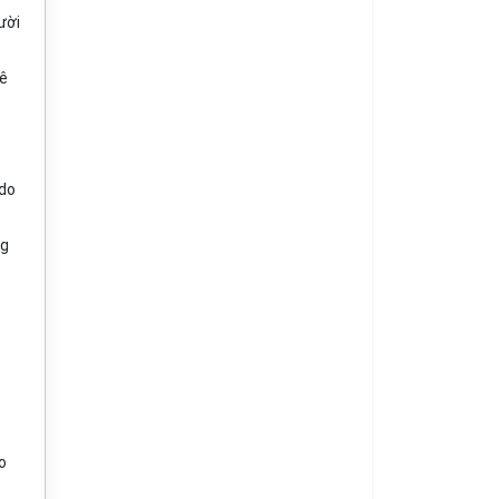
ười
uê
 do
ng
o