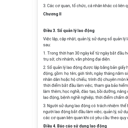
3. Các cơ quan, tổ chức, cá nhân khác có liên q
Chương II
Điều 3. Sổ quản lý lao động
Việc lập, cập nhật, quản lý, sử dụng sổ quản lý 
sau:
1. Trong thời hạn 30 ngày kể từ ngày bắt đầu h
trụ sở, chi nhánh, văn phòng đại diện.
2. Sổ quản lý lao động được lập bằng bản giấy
động, gồm: họ tên; giới tính; ngày tháng năm s
nhân dân hoặc hộ chiếu; trình độ chuyên môn kỹ 
thời điểm bắt đầu làm việc; tham gia bảo hiểm 
làm thêm; học nghề, đào tạo, bồi dưỡng, nâng c
lao động, bệnh nghề nghiệp; thời điểm chấm dứ
3. Người sử dụng lao động có trách nhiệm thể h
người lao động bắt đầu làm việc; quản lý, sử dụ
các cơ quan liên quan khi có yêu cầu theo quy 
Điều 4. Báo cáo sử dụng lao động