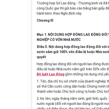
Trường hợp Sở Lao động - Thương binh và Xã h
công Quốc gia thì gửi báo cáo bằng bản giấy đ
hành kèm theo Nghị định này.
Chương III
Mục 1. NỘI DUNG HỢP ĐỒNG LAO ĐỘNG ĐỐ
NGHIỆP CÓ VỐN NHÀ NƯỚC
Điều 5. Nội dung hợp đồng lao động đối với
nước nắm giữ 100% vốn điều lệ hoặc Nhà nước
quyết
Hợp đồng lao động đối với người lao động đư
điều lệ hoặc Nhà nước nắm giữ trên 50% vốn đi
Bộ luật Lao động
gồm những nội dung chủ yếu
1. Tên, địa chỉ trụ sở chính của doanh nghiệp
số thẻ Căn cước công dân hoặc Chứng minh nhân
thành viên hoặc Chủ tịch công ty hoặc Chủ tịch
2. Họ tên; ngày tháng năm sinh; giới tính; quốc t
nước ngoài (đối với người lao động là người 
chiếu; số điện thoại, địa chỉ liên lạc; số Giấ