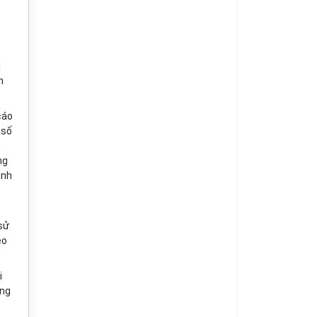
i
h
cáo
 số
,
ng
ịnh
sử
eo
i
ổng