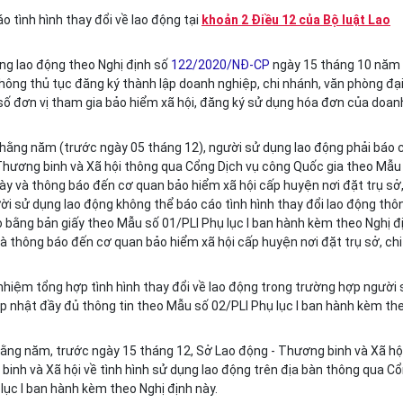
áo tình hình thay đổi về lao động tại
khoản 2 Điều 12 của Bộ luật Lao
ụng lao động theo Nghị định số
122/2020/NĐ-CP
ngày 15 tháng 10 năm
thông thủ tục đăng ký thành lập doanh nghiệp, chi nhánh, văn phòng đạ
ã số đơn vị tham gia bảo hiểm xã hội, đăng ký sử dụng hóa đơn của doan
à hằng năm (trước ngày 05 tháng 12), người sử dụng lao động phải báo 
 Thương binh và Xã hội thông qua Cổng Dịch vụ công Quốc gia theo Mẫu
này và thông báo đến cơ quan bảo hiểm xã hội cấp huyện nơi đặt trụ sở
ời sử dụng lao động không thể báo cáo tình hình thay đổi lao động thô
o bằng bản giấy theo Mẫu số 01/PLI Phụ lục I ban hành kèm theo Nghị đ
à thông báo đến cơ quan bảo hiểm xã hội cấp huyện nơi đặt trụ sở, chi
nhiệm tổng hợp tình hình thay đổi về lao động trong trường hợp người 
p nhật đầy đủ thông tin theo Mẫu số 02/PLI Phụ lục I ban hành kèm th
 hằng năm, trước ngày 15 tháng 12, Sở Lao động - Thương binh và Xã hộ
inh và Xã hội về tình hình sử dụng lao động trên địa bàn thông qua C
lục I ban hành kèm theo Nghị định này.