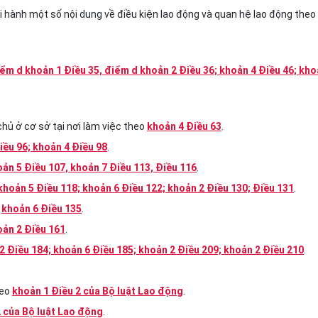
hi hành một số nội dung về điều kiện lao động và quan hệ lao động theo
iểm d khoản 1 Điều 35, điểm d khoản 2 Điều 36; khoản 4 Điều 46; kh
chủ ở cơ sở tại nơi làm việc theo
khoản 4 Điều 63
.
iều 96; khoản 4 Điều 98
.
ản 5 Điều 107, khoản 7 Điều 113, Điều 116
.
khoản 5 Điều 118; khoản 6 Điều 122; khoản 2 Điều 130; Điều 131
.
o
khoản 6 Điều 135
.
oản 2 Điều 161
.
2 Điều 184; khoản 6 Điều 185; khoản 2 Điều 209; khoản 2 Điều 210
.
heo
khoản 1 Điều 2 của Bộ luật Lao động
.
2 của Bộ luật Lao động
.