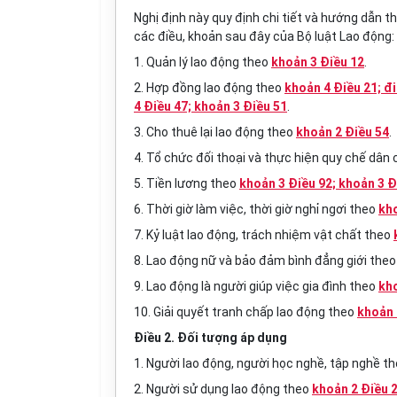
Nghị định này quy định chi tiết và hướng dẫn t
các điều, khoản sau đây của Bộ luật Lao động:
1. Quản lý lao động theo
khoản 3 Điều 12
.
2. Hợp đồng lao động theo
khoản 4 Điều 21; đ
4 Điều 47; khoản 3 Điều 51
.
3. Cho thuê lại lao động theo
khoản 2 Điều 54
.
4. Tổ chức đối thoại và thực hiện quy chế dân 
5. Tiền lương theo
khoản 3 Điều 92; khoản 3 Đ
6. Thời giờ làm việc, thời giờ nghỉ ngơi theo
kho
7. Kỷ luật lao động, trách nhiệm vật chất theo
8. Lao động nữ và bảo đảm bình đẳng giới the
9. Lao động là người giúp việc gia đình theo
kh
10. Giải quyết tranh chấp lao động theo
khoản 
Điều 2. Đối tượng áp dụng
1. Người lao động, người học nghề, tập nghề t
2. Người sử dụng lao động theo
khoản 2 Điều 