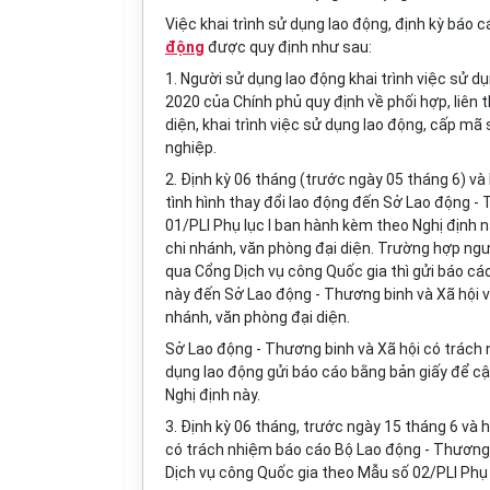
Việc khai trình sử dụng lao động, định kỳ báo c
động
được quy định như sau:
1. Người sử dụng lao động khai trình việc sử d
2020 của Chính phủ quy định về phối hợp, liên 
diện, khai trình việc sử dụng lao động, cấp m
nghiệp.
2. Định kỳ 06 tháng (trước ngày 05 tháng 6) v
tình hình thay đổi lao động đến Sở Lao động -
01/PLI Phụ lục I ban hành kèm theo Nghị định 
chi nhánh, văn phòng đại diện. Trường hợp ngư
qua Cổng Dịch vụ công Quốc gia thì gửi báo cá
này đến Sở Lao động - Thương binh và Xã hội v
nhánh, văn phòng đại diện.
Sở Lao động - Thương binh và Xã hội có trách 
dụng lao động gửi báo cáo bằng bản giấy để cậ
Nghị định này.
3. Định kỳ 06 tháng, trước ngày 15 tháng 6 và
có trách nhiệm báo cáo Bộ Lao động - Thương b
Dịch vụ công Quốc gia theo Mẫu số 02/PLI Phụ 