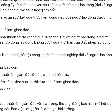
 các giấy tờ khác theo yêu cầu của người sử dụng lao động (đối với ng
ời lao động được thuê làm giám đốc.
a vụ gắn với kết quả thực hiện công việc của người lao động được th
 thuê làm giám đốc.
hỏa thuận tối đa không quá 36 tháng. Đối với người lao động là người
ạn hợp đồng lao động không vượt quá thời hạn của Giấy phép lao động
ật kinh doanh, bí mật công nghệ của doanh nghiệp đối với người lao độ
ng, bao gồm:
c thuê làm giám đốc để thực hiện nhiệm vụ;
 hiện công việc của người được thuê làm giám đốc;
p luật;
được thuê làm giám đốc về: trả lương, thưởng; đóng bảo hiểm xã hội, bả
 tiện làm việc, đi lại, ăn, ở; đào tạo, bồi dưỡng;