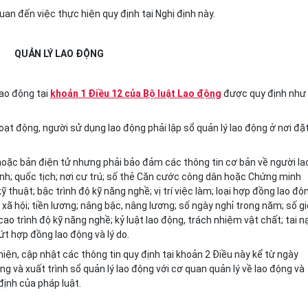
uan đến việc thực hiện quy định tại Nghị định này.
QUẢN LÝ LAO ĐỘNG
lao động tại
khoản 1 Điều 12 của Bộ luật Lao động
được quy định như
oạt động, người sử dụng lao động phải lập sổ quản lý lao động ở nơi đặ
 hoặc bản điện tử nhưng phải bảo đảm các thông tin cơ bản về người la
inh; quốc tịch; nơi cư trú; số thẻ Căn cước công dân hoặc Chứng minh
thuật; bậc trình độ kỹ năng nghề; vị trí việc làm; loại hợp đồng lao độ
xã hội; tiền lương; nâng bậc, nâng lương; số ngày nghỉ trong năm; số g
ao trình độ kỹ năng nghề; kỷ luật lao động, trách nhiệm vật chất; tai n
t hợp đồng lao động và lý do.
iện, cập nhật các thông tin quy định tại khoản 2 Điều này kể từ ngày
ng và xuất trình sổ quản lý lao động với cơ quan quản lý về lao động và
định của pháp luật.