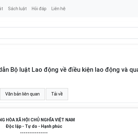
ật
Sách luật
Hỏi đáp
Liên hệ
ẫn Bộ luật Lao động về điều kiện lao động và qu
Văn bản liên quan
Tải về
G HÒA XÃ HỘI CHỦ NGHĨA VIỆT NAM
Độc lập - Tự do - Hạnh phúc
---------------