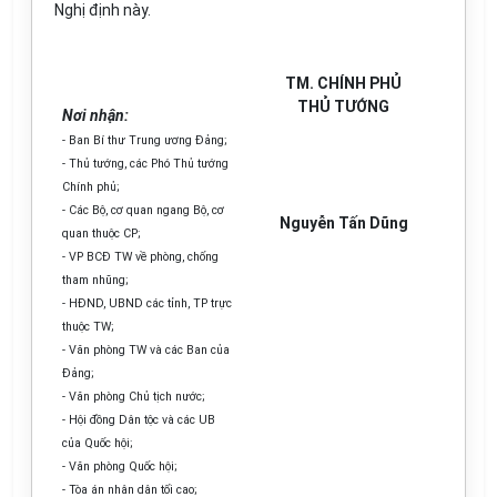
Nghị định này.
TM. CHÍNH PHỦ
THỦ TƯỚNG
Nơi nhận:
- Ban Bí thư Trung ương Đảng;
- Thủ tướng, các Phó Thủ tướng
Chính phủ;
- Các Bộ, cơ quan ngang Bộ, cơ
Nguyễn Tấn Dũng
quan thuộc CP;
- VP BCĐ TW về phòng, chống
tham nhũng;
- HĐND, UBND các tỉnh, TP trực
thuộc TW;
- Văn phòng TW và các Ban của
Đảng;
- Văn phòng Chủ tịch nước;
- Hội đồng Dân tộc và các UB
của Quốc hội;
- Văn phòng Quốc hội;
- Tòa án nhân dân tối cao;