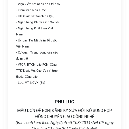
- Viện kiểm sát nhân dân tối cao;
- Kiểm toán Nhà nước;
- UB Giám sát tài chính QG;
- Ngân hàng Chính sách Xã hội;
- Ngân hàng Phát triển Việt
Nam;
- Ủy ban TW Mặt trận Tổ quốc
Việt Nam;
- Cơ quan Trung ương của các
đoàn thể;
- VPCP: BTCN, các PCN, Cổng
TTĐT, các Vụ, Cục, đơn vị trực
thuộc, Công báo;
- Lưu: VT, KGVX (5b)
PHỤ LỤC
MẪU ĐƠN ĐỀ NGHỊ ĐĂNG KÝ SỬA ĐỔI, BỔ SUNG HỢP
ĐỒNG CHUYỂN GIAO CÔNG NGHỆ
(Ban hành kèm theo Nghị định số 103/2011/NĐ-CP ngày
15 tháng 11 năm 2011 của Chính phủ)