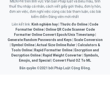
MIỄN PHÍ trên lĩnh vực Văn bản Pháp luật và Biểu mẫu, tính
thuế thu nhập cá nhân, cách viết giấy giới thiệu, đơn ly hôn,
đơn xin việc, đơn nghỉ việc cùng các bài tham luận, các bài
kiểm điểm Đảng viên mới nhất
Liên kết link:
Kinh nghiệm hay
|
Thước đo Online
|
Code
Formatter Online
|
Online QR Code Scanner
Code
Formatter Online
Convert Epoch/Unix Timestamp
|
Generate Random Passwords and Keys
|
Scale Conversion
|
Symbol Online
|
Actual Size Online Ruler
|
Calculators &
Tools Online
|
Rapid Formatter Online
|
Encryption and
Decryption Online
|
Rapid Weight Converter
|
Symbols,
Emojis, and Special
|
Convert Fluid OZ To ML
Bản quyền ©2021 bởi Pháp Luật Cộng Đồng.