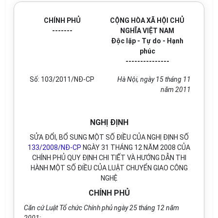
CHÍNH PHỦ
CỘNG HÒA XÃ HỘI CHỦ
-------
NGHĨA VIỆT NAM
Độc lập - Tự do - Hạnh
phúc
---------------
Số: 103/2011/NĐ-CP
Hà Nội, ngày 15 tháng 11
năm 2011
NGHỊ ĐỊNH
SỬA ĐỔI, BỔ SUNG MỘT SỐ ĐIỀU CỦA NGHỊ ĐỊNH SỐ
133/2008/NĐ-CP
NGÀY 31 THÁNG 12 NĂM 2008 CỦA
CHÍNH PHỦ QUY ĐỊNH CHI TIẾT VÀ HƯỚNG DẪN THI
HÀNH MỘT SỐ ĐIỀU CỦA LUẬT CHUYỂN GIAO CÔNG
NGHỆ
CHÍNH PHỦ
Căn cứ Luật Tổ chức Chính phủ ngày 25 tháng 12 năm