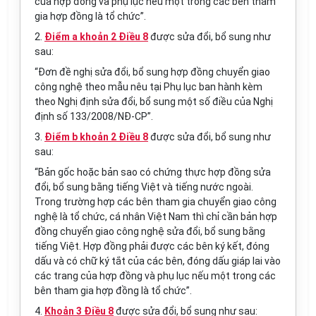
của hợp đồng và phụ lục nếu một trong các bên tham
gia hợp đồng là tổ chức”.
2.
Điểm a khoản 2 Điều 8
được sửa đổi, bổ sung như
sau:
“Đơn đề nghị sửa đổi, bổ sung hợp đồng chuyển giao
công nghệ theo mẫu nêu tại Phụ lục ban hành kèm
theo Nghị định sửa đổi, bổ sung một số điều của Nghị
định số 133/2008/NĐ-CP”.
3.
Điểm b khoản 2 Điều 8
được sửa đổi, bổ sung như
sau:
“Bản gốc hoặc bản sao có chứng thực hợp đồng sửa
đổi, bổ sung bằng tiếng Việt và tiếng nước ngoài.
Trong trường hợp các bên tham gia chuyển giao công
nghệ là tổ chức, cá nhân Việt Nam thì chỉ cần bản hợp
đồng chuyển giao công nghệ sửa đổi, bổ sung bằng
tiếng Việt. Hợp đồng phải được các bên ký kết, đóng
dấu và có chữ ký tắt của các bên, đóng dấu giáp lai vào
các trang của hợp đồng và phụ lục nếu một trong các
bên tham gia hợp đồng là tổ chức”.
4.
Khoản 3 Điều 8
được sửa đổi, bổ sung như sau: