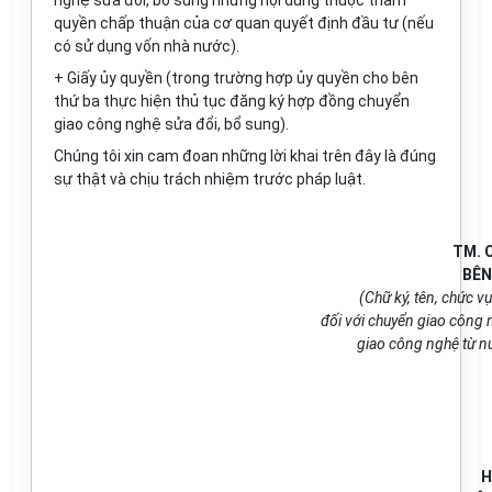
nghệ sửa đổi, bổ sung những nội dung thuộc thẩm
quyền chấp thuận của cơ quan quyết định đầu tư (nếu
có sử dụng vốn nhà nước).
+ Giấy ủy quyền (trong trường hợp ủy quyền cho bên
thứ ba thực hiện thủ tục đăng ký hợp đồng chuyển
giao công nghệ sửa đổi, bổ sung).
Chúng tôi xin cam đoan những lời khai trên đây là đúng
sự thật và chịu trách nhiệm trước pháp luật.
TM. 
BÊN
(Chữ ký, tên, chức v
đối với chuyển giao công
giao công nghệ từ n
H